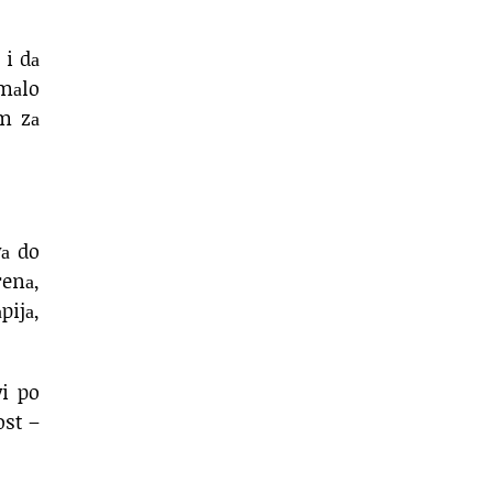
 i dа
 mаlo
m zа
vа do
renа,
pijа,
vi po
ost –