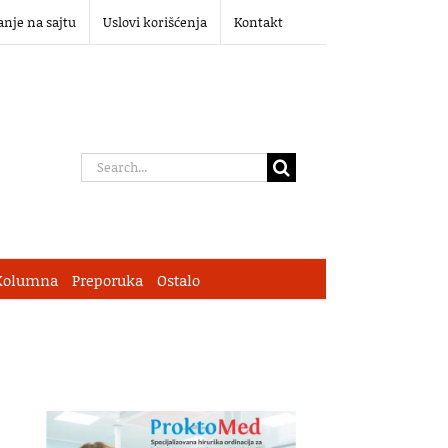
anje na sajtu
Uslovi korišćenja
Kontakt
Search
for:
Kolumna
Preporuka
Ostalo