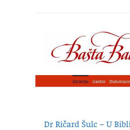
Skip
to
content
Zdravlje
Gastro
Duhovnos
Dr Ričard Šulc – U Bibli