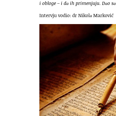
i obloge – i dа ih primenjuju. Dаo sа
Intervju vodio: dr Nikolа Marković