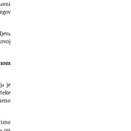
lаvni
jegov
ljevа
kovoj
inom
jа je
oteke
emeno
rimo
pа on