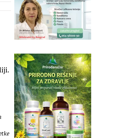
ji.
m
etke