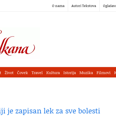
O nama
Autori Tekstova
Oglašav
t
Život
Čovek
Travel
Kultura
Istorija
Muzika
Filmovi
ji je zapisan lek za sve bolesti