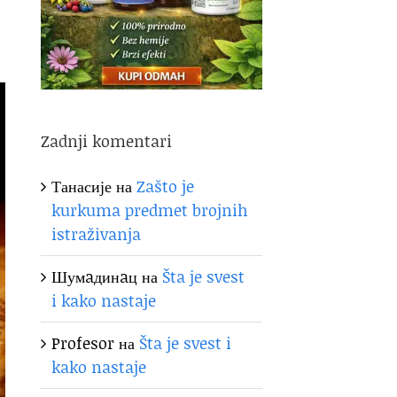
Zadnji komentari
Танасије
на
Zašto je
kurkuma predmet brojnih
istraživanja
Шумaдинaц
на
Šta je svest
i kako nastaje
Profesor
на
Šta je svest i
kako nastaje