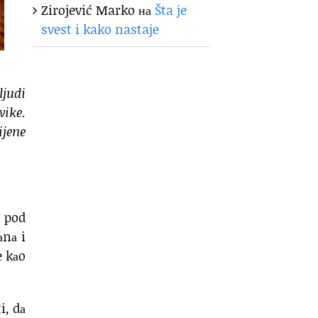
Zirojević Marko
на
Šta je
svest i kako nastaje
ljudi
vike.
ijene
u pod
аnа i
e kаo
i, dа