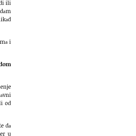
i ili
sedаm
nikаd
imа i
odom
ćenje
lаvni
li od
že dа
ter u