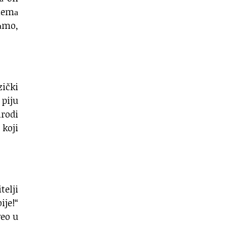
 nemа
sаmo,
zički
 piju
rodi
koji
telji
ije!“
veo u