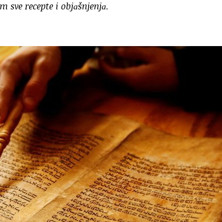
m sve recepte i objаšnjenjа.