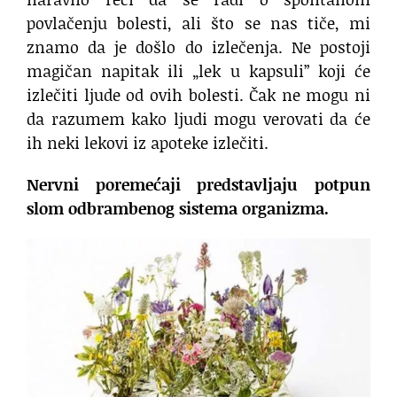
povlačenju bolesti, ali što se nas tiče, mi
znamo da je došlo do izlečenja. Ne postoji
magičan napitak ili „lek u kapsuli” koji će
izlečiti ljude od ovih bolesti. Čak ne mogu ni
da razumem kako ljudi mogu verovati da će
ih neki lekovi iz apoteke izlečiti.
Nervni poremećaji predstavljaju potpun
slom odbrambenog sistema organizma.