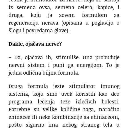
iz semena ovsa, semena celera, kapice, i
druga, koju ja zovem formulom za
regeneraciju nerava (opisana u poglavlju o
šlogu i povredama glave).
Dakle, ojačava nerve?
– Da, ojačava ih, stimuliše. Ona probuđuje
nervni sistem i puni ga energijom. To je
jedna odlična biljna formula.
Druga formula jeste stimulator imunog
sistema, koju smo uvek koristili kao deo
programa lečenja teže izlečivih bolesti.
Potrebne su velike količine toga, naročito
ehinacee ili neke kombinacije sa ehinaceom,
pošto sigurno ima nekog stranog tela u