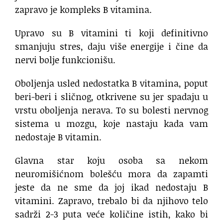
zapravo je kompleks B vitamina.
Upravo su B vitamini ti koji definitivno
smanjuju stres, daju više energije i čine da
nervi bolje funkcionišu.
Oboljenja usled nedostatka B vitamina, poput
beri-beri i sličnog, otkrivene su jer spadaju u
vrstu oboljenja nerava. To su bolesti nervnog
sistema u mozgu, koje nastaju kada vam
nedostaje B vitamin.
Glavna star koju osoba sa nekom
neuromišićnom bolešću mora da zapamti
jeste da ne sme da joj ikad nedostaju B
vitamini. Zapravo, trebalo bi da njihovo telo
sadrži 2-3 puta veće količine istih, kako bi