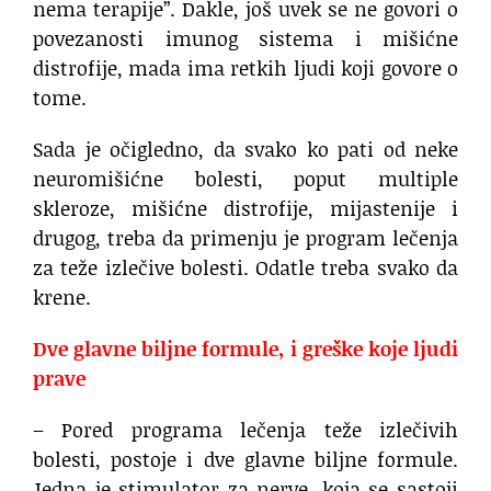
nema terapije”. Dakle, još uvek se ne govori o
povezanosti imunog sistema i mišićne
distrofije, mada ima retkih ljudi koji govore o
tome.
Sada je očigledno, da svako ko pati od neke
neuromišićne bolesti, poput multiple
skleroze, mišićne distrofije, mijastenije i
drugog, treba da primenju je program lečenja
za teže izlečive bolesti. Odatle treba svako da
krene.
Dve glavne biljne formule, i greške koje ljudi
prave
– Pored programa lečenja teže izlečivih
bolesti, postoje i dve glavne biljne formule.
Jedna je stimulator za nerve, koja se sastoji