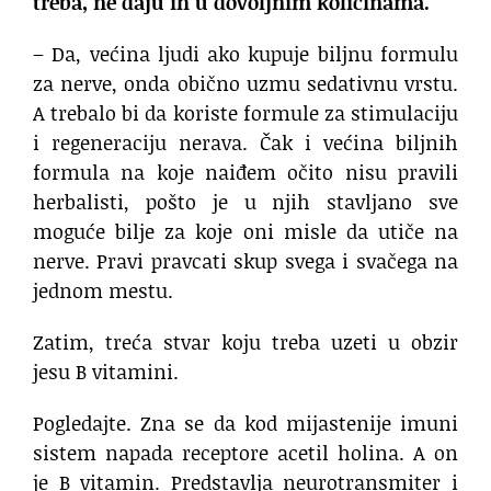
treba, ne daju ih u dovoljnim količinama.
– Da, većina ljudi ako kupuje biljnu formulu
za nerve, onda obično uzmu sedativnu vrstu.
A trebalo bi da koriste formule za stimulaciju
i regeneraciju nerava. Čak i većina biljnih
formula na koje naiđem očito nisu pravili
herbalisti, pošto je u njih stavljano sve
moguće bilje za koje oni misle da utiče na
nerve. Pravi pravcati skup svega i svačega na
jednom mestu.
Zatim, treća stvar koju treba uzeti u obzir
jesu B vitamini.
Pogledajte. Zna se da kod mijastenije imuni
sistem napada receptore acetil holina. A on
je B vitamin. Predstavlja neurotransmiter i