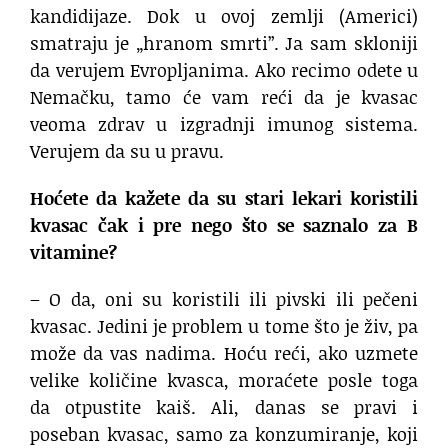
kandidijaze. Dok u ovoj zemlji (Americi)
smatraju je „hranom smrti”. Ja sam skloniji
da verujem Evropljanima. Ako recimo odete u
Nemačku, tamo će vam reći da je kvasac
veoma zdrav u izgradnji imunog sistema.
Verujem da su u pravu.
Hoćete da kažete da su stari lekari koristili
kvasac čak i pre nego što se saznalo za B
vitamine?
– O da, oni su koristili ili pivski ili pečeni
kvasac. Jedini je problem u tome što je živ, pa
može da vas nadima. Hoću reći, ako uzmete
velike količine kvasca, moraćete posle toga
da otpustite kaiš. Ali, danas se pravi i
poseban kvasac, samo za konzumiranje, koji