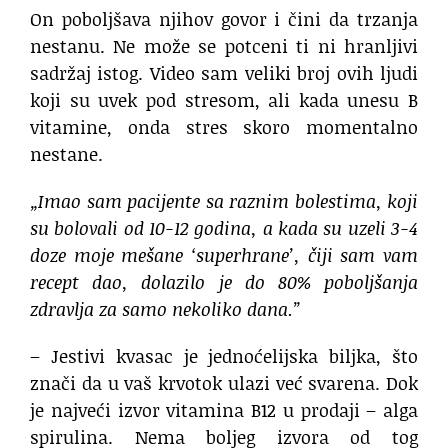
On poboljšava njihov govor i čini da trzanja
nestanu. Ne može se potceni ti ni hranljivi
sadržaj istog. Video sam veliki broj ovih ljudi
koji su uvek pod stresom, ali kada unesu B
vitamine, onda stres skoro momentalno
nestane.
„Imao sam pacijente sa raznim bolestima, koji
su bolovali od 10-12 godina, a kada su uzeli 3-4
doze moje mešane ‘superhrane’, čiji sam vam
recept dao, dolazilo je do 80% poboljšanja
zdravlja za samo nekoliko dana.”
– Jestivi kvasac je jednoćelijska biljka, što
znači da u vaš krvotok ulazi već svarena. Dok
je najveći izvor vitamina B12 u prodaji – alga
spirulina. Nema boljeg izvora od tog