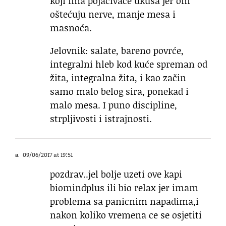
koji ima pojačivače ukusa jer oni
oštećuju nerve, manje mesa i
masnoća.
Jelovnik: salate, bareno povrće,
integralni hleb kod kuće spreman od
žita, integralna žita, i kao začin
samo malo belog sira, ponekad i
malo mesa. I puno discipline,
strpljivosti i istrajnosti.
a
09/06/2017 at 19:51
pozdrav..jel bolje uzeti ove kapi
biomindplus ili bio relax jer imam
problema sa panicnim napadima,i
nakon koliko vremena ce se osjetiti