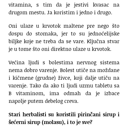
vitamina, s tim da je jestivi kvasac na
drugom mestu. Ja koristim i jedno i drugo.
Oni ulaze u krvotok maltene pre nego što
dospu do stomaka, jer to su jednoćelijske
biljke koje ne treba da se vare. Ključna stvar
je u tome što oni direktno ulaze u krvotok.
Većina ljudi s bolestima nervnog sistema
nema dobro varenje. Bolest utiče na moždane
i kičmene (grudne) živce, koji dalje utiču na
varenje. Tako da ako ti ljudi uzmu tabletu sa
B vitaminom, ima odmah da je izbace
napolje putem debelog creva.
Stari herbalisti su koristili pirinčani sirup i
šećerni sirup (molasu), i to je sve?