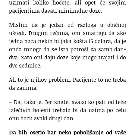
uzimati koliko hoćete, ali opet će svojim
pacijentima davati minimalne doze.
Mislim da je jedan od razloga u običnoj
uštedi. Drugim rečima, oni smatraju da ako
jedna boca nekih biljaka košta 15 dolara, da je
onda mnogo da se ista potroši za samo dan-
dva. Zato oni daju doze koje mogu trajati i do
dve sedmice.
Ali to je njihov problem. Pacijente to ne treba
da zanima.
– Da, tako je. Jer znate, svako ko pati od teže
izlečivih bolesti trebalo bi da uzima po celu
onu bocu svaki drugi dan.
Da bih osetio bar neko poboljšanje od vaše