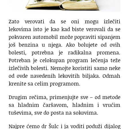
Zato verovati da se oni mogu izlečiti
lekovima isto je kao kad biste verovali da se
pokvaren automobil može popraviti sipanjem
još benzina u njega. Ako bolujete od ovih
bolesti, potrebna je radikalna promena.
Potreban je celokupan program lečenja teže
izlečivih bolesti. Nemojte koristiti samo neke
od ovde navedenih lekovitih biljaka. Odmah
krenite sa celim programom.
Drugim rečima, primenjujte sve – od metode
sa hladnim čaršavom, hladnim i vrućim
tuševima, sve do posta na sokovima.
Najpre ćemo dr Šulc i ja voditi poduži dijalog