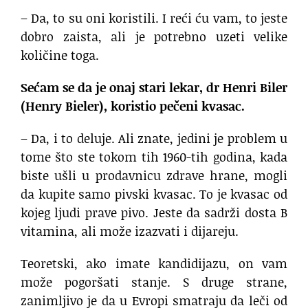
– Da, to su oni koristili. I reći ću vam, to jeste
dobro zaista, ali je potrebno uzeti velike
količine toga.
Sećam se da je onaj stari lekar, dr Henri Biler
(Henry Bieler), koristio pečeni kvasac.
– Da, i to deluje. Ali znate, jedini je problem u
tome što ste tokom tih 1960-tih godina, kada
biste ušli u prodavnicu zdrave hrane, mogli
da kupite samo pivski kvasac. To je kvasac od
kojeg ljudi prave pivo. Jeste da sadrži dosta B
vitamina, ali može izazvati i dijareju.
Teoretski, ako imate kandidijazu, on vam
može pogoršati stanje. S druge strane,
zanimljivo je da u Evropi smatraju da leči od