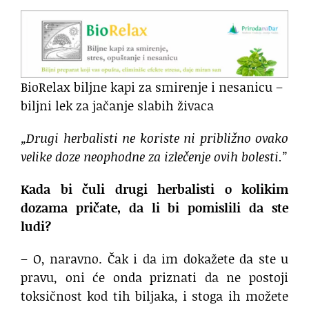
BioRelax biljne kapi za smirenje i nesanicu –
biljni lek za jačanje slabih živaca
„Drugi herbalisti ne koriste ni približno ovako
velike doze neophodne za izlečenje ovih bolesti.”
Kada bi čuli drugi herbalisti o kolikim
dozama pričate, da li bi pomislili da ste
ludi?
– O, naravno. Čak i da im dokažete da ste u
pravu, oni će onda priznati da ne postoji
toksičnost kod tih biljaka, i stoga ih možete