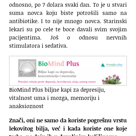
odnosno, po 7 dolara svaki dan. To je u stvari
suma novca koju biste potrošili samo na
antibiotike. I to nije mnogo novca. Starinski
lekari su po cele te boce davali svim svojim
pacijentima. Još o odnosu nervnih
stimulatora i sedativa.
BioMind Plus biljne kapi za depresiju,
vitalnost uma i mozga, memoriju i
anaksioznost
Znači, oni ne samo da koriste pogrešnu vrstu
lekovitog bilja, već i kada koriste one koje