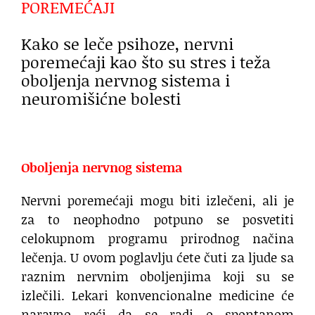
POREMEĆAJI
Kako se leče psihoze, nervni
poremećaji kao što su stres i teža
oboljenja nervnog sistema i
neuromišićne bolesti
Oboljenja nervnog sistema
Nervni poremećaji mogu biti izlečeni, ali je
za to neophodno potpuno se posvetiti
celokupnom programu prirodnog načina
lečenja. U ovom poglavlju ćete čuti za ljude sa
raznim nervnim oboljenjima koji su se
izlečili. Lekari konvencionalne medicine će
naravno reći da se radi o spontanom