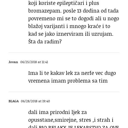
koji koriste epileptičari i plus
bromazepam. posle 13 dodina od tada
povremeno mi se to dogodi ali u nogo
blažoj varijanti i mnogo kraće i to
kad se jako iznerviram ili uzrujam.
Šta da radim?
Jovan
06/25/2018 at 11:41
Ima li te kakav lek za nerfe vec dugo
vremena imam problema sa tim
BLAGA
06/28/2018 at 19:40
dali ima prirodni ljek za
opusstane,smirejne, stres ,i strah i
dali BIO RELAKX JE LEKARSTVO ZA OVE