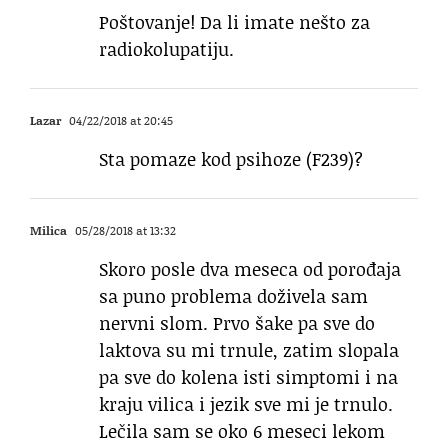
Poštovanje! Da li imate nešto za
radiokolupatiju.
Lazar
04/22/2018 at 20:45
Sta pomaze kod psihoze (F239)?
Milica
05/28/2018 at 13:32
Skoro posle dva meseca od porođaja
sa puno problema doživela sam
nervni slom. Prvo šake pa sve do
laktova su mi trnule, zatim slopala
pa sve do kolena isti simptomi i na
kraju vilica i jezik sve mi je trnulo.
Lečila sam se oko 6 meseci lekom