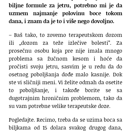
biljne formule za jetru, potrebno mi je da
uzmem najmanje polovinu boce tokom
dana, i znam da je to i više nego dovoljno.
– Baš tako, to zovemo terapeutskom dozom
ili „dozom za teže izlečive bolesti”. Za
prosečnu osobu koja pre nije imala mnogo
problema sa žučnom kesom i hoće da
pročisti svoju jetru, sasvim je u redu da do
osetnog poboljšanja dođe malo kasnije. Dok
ste vi sličniji meni. Vi želite odmah da osetite
to poboljšanje, i takođe borite se sa
dugotrajnim hroničnim problemom, tako da
su vam potrebne velike terapeutske doze.
Pogledajte. Recimo, treba da se uzima boca sa
biljkama od 15 dolara svakog drugog dana,