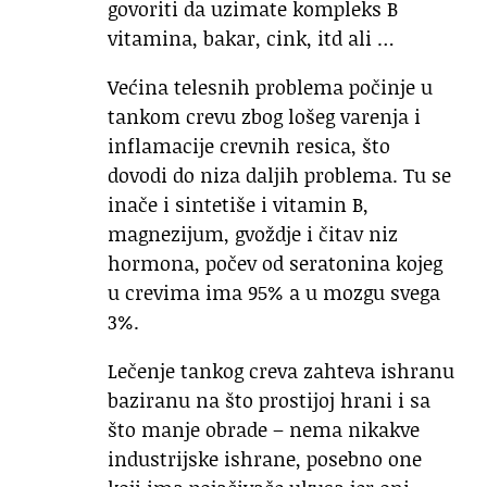
govoriti da uzimate kompleks B
vitamina, bakar, cink, itd ali …
Većina telesnih problema počinje u
tankom crevu zbog lošeg varenja i
inflamacije crevnih resica, što
dovodi do niza daljih problema. Tu se
inače i sintetiše i vitamin B,
magnezijum, gvoždje i čitav niz
hormona, počev od seratonina kojeg
u crevima ima 95% a u mozgu svega
3%.
Lečenje tankog creva zahteva ishranu
baziranu na što prostijoj hrani i sa
što manje obrade – nema nikakve
industrijske ishrane, posebno one