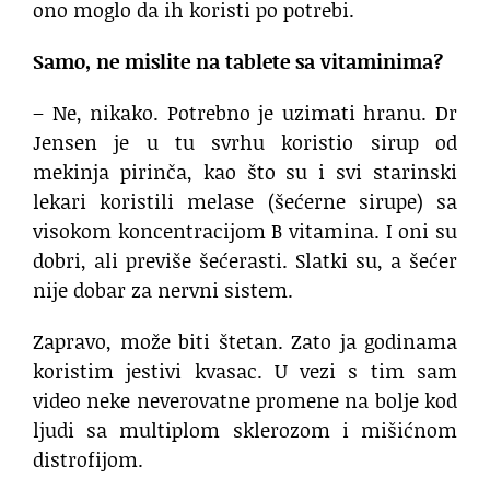
ono moglo da ih koristi po potrebi.
Samo, ne mislite na tablete sa vitaminima?
– Ne, nikako. Potrebno je uzimati hranu. Dr
Jensen je u tu svrhu koristio sirup od
mekinja pirinča, kao što su i svi starinski
lekari koristili melase (šećerne sirupe) sa
visokom koncentracijom B vitamina. I oni su
dobri, ali previše šećerasti. Slatki su, a šećer
nije dobar za nervni sistem.
Zapravo, može biti štetan. Zato ja godinama
koristim jestivi kvasac. U vezi s tim sam
video neke neverovatne promene na bolje kod
ljudi sa multiplom sklerozom i mišićnom
distrofijom.