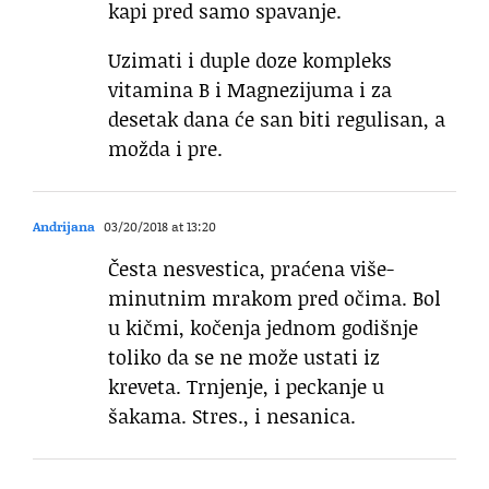
kapi pred samo spavanje.
Uzimati i duple doze kompleks
vitamina B i Magnezijuma i za
desetak dana će san biti regulisan, a
možda i pre.
Andrijana
03/20/2018 at 13:20
Česta nesvestica, praćena više-
minutnim mrakom pred očima. Bol
u kičmi, kočenja jednom godišnje
toliko da se ne može ustati iz
kreveta. Trnjenje, i peckanje u
šakama. Stres., i nesanica.