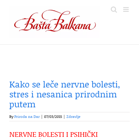
Skip
to
content
Kako se leče nervne bolesti,
stres i nesanica prirodnim
putem
By
Priroda na Dar
|
07/03/2015
|
Zdravlje
NERVNE BOLESTI I PSIHIČKI