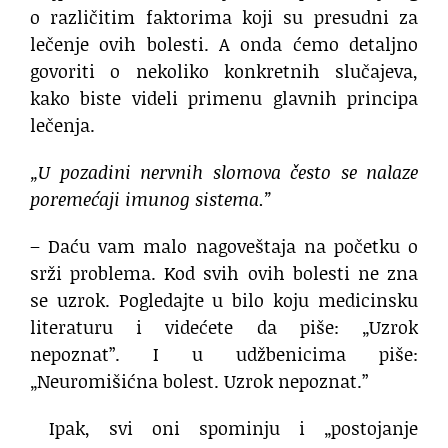
o različitim faktorima koji su presudni za
lečenje ovih bolesti. A onda ćemo detaljno
govoriti o nekoliko konkretnih slučajeva,
kako biste videli primenu glavnih principa
lečenja.
„U pozadini nervnih slomova često se nalaze
poremećaji imunog sistema.”
– Daću vam malo nagoveštaja na početku o
srži problema. Kod svih ovih bolesti ne zna
se uzrok. Pogledajte u bilo koju medicinsku
literaturu i videćete da piše: „Uzrok
nepoznat”. I u udžbenicima piše:
„Neuromišićna bolest. Uzrok nepoznat.”
Ipak, svi oni spominju i „postojanje