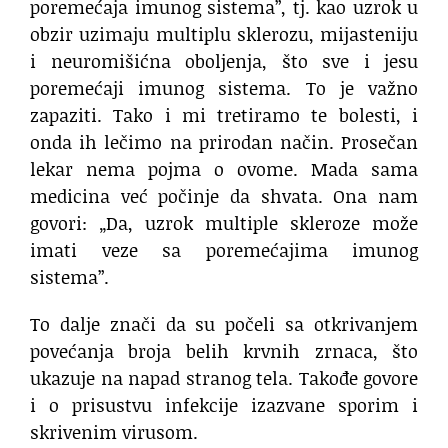
poremećaja imunog sistema”, tj. kao uzrok u
obzir uzimaju multiplu sklerozu, mijasteniju
i neuromišićna oboljenja, što sve i jesu
poremećaji imunog sistema. To je važno
zapaziti. Tako i mi tretiramo te bolesti, i
onda ih lečimo na prirodan način. Prosečan
lekar nema pojma o ovome. Mada sama
medicina već počinje da shvata. Ona nam
govori: „Da, uzrok multiple skleroze može
imati veze sa poremećajima imunog
sistema”.
To dalje znači da su počeli sa otkrivanjem
povećanja broja belih krvnih zrnaca, što
ukazuje na napad stranog tela. Takođe govore
i o prisustvu infekcije izazvane sporim i
skrivenim virusom.