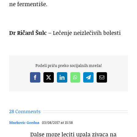
ne fermentiše.
Dr Ričard Šulc
– Lečenje neizlečivih bolesti
Podeli priču preko socijalnih mreža!
Facebook
X
LinkedIn
WhatsApp
Telegram
Email
28 Comments
Markovic Gordna
03/08/2017 at 15:58
Dalse moze leciti upala zivaca na