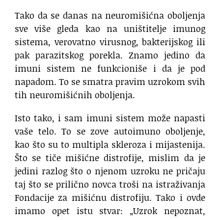
Tako da se danas na neuromišićna oboljenja
sve više gleda kao na uništitelje imunog
sistema, verovatno virusnog, bakterijskog ili
pak parazitskog porekla. Znamo jedino da
imuni sistem ne funkcioniše i da je pod
napadom. To se smatra pravim uzrokom svih
tih neuromišićnih oboljenja.
Isto tako, i sam imuni sistem može napasti
vaše telo. To se zove autoimuno oboljenje,
kao što su to multipla skleroza i mijastenija.
Što se tiče mišićne distrofije, mislim da je
jedini razlog što o njenom uzroku ne pričaju
taj što se prilično novca troši na istraživanja
Fondacije za mišićnu distrofiju. Tako i ovde
imamo opet istu stvar: „Uzrok nepoznat,