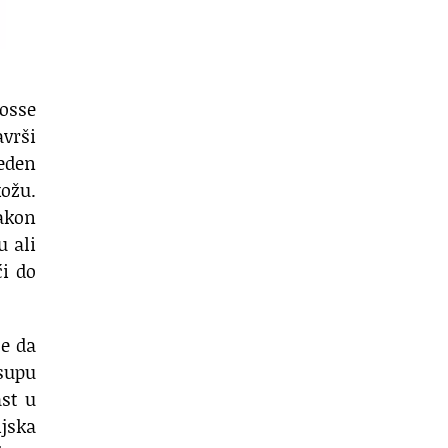
rosse
avrši
weden
kožu.
nakon
u ali
ći do
će da
 supu
ast u
jska