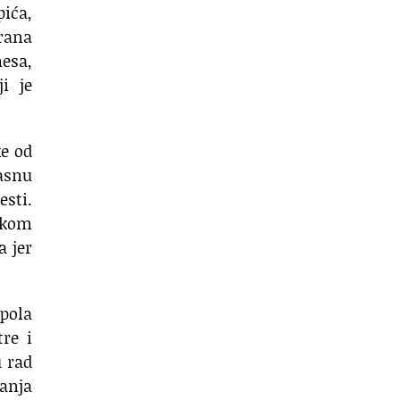
pića,
hrana
mesa,
i je
ke od
masnu
esti.
utkom
a jer
 pola
tre i
u rad
ganja