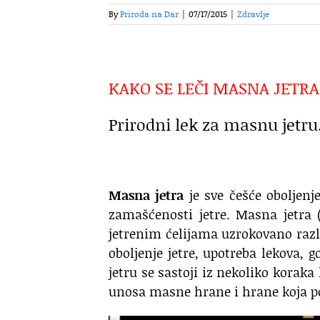
By
Priroda na Dar
|
07/17/2015
|
Zdravlje
KAKO SE LEČI MASNA JETRA
Prirodni lek za masnu jetru
Masna jetra
je sve češće oboljen
zamašćenosti jetre. Masna jetra 
jetrenim ćelijama uzrokovano razl
oboljenje jetre, upotreba lekova, 
jetru se sastoji iz nekoliko koraka
unosa masne hrane i hrane koja po