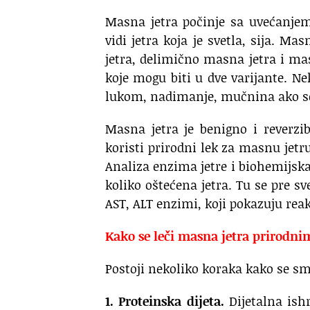
Masna jetra počinje sa uvećanjem 
vidi jetra koja je svetla, sija. M
jetra, delimično masna jetra i ma
koje mogu biti u dve varijante. N
lukom, nadimanje, mučnina ako se p
Masna jetra je benigno i reverzi
koristi prirodni lek za masnu jetru
Analiza enzima jetre i biohemijsk
koliko oštećena jetra. Tu se pre sve
AST, ALT enzimi, koji pokazuju reakc
Kako se leči masna jetra prirodn
Postoji nekoliko koraka kako se sm
1. Proteinska dijeta.
Dijetalna ish