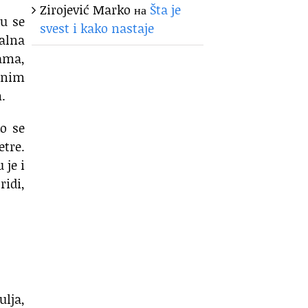
Zirojević Marko
на
Šta je
ku se
svest i kako nastaje
malna
ćama,
arnim
.
ko se
etre.
 je i
ridi,
lja,