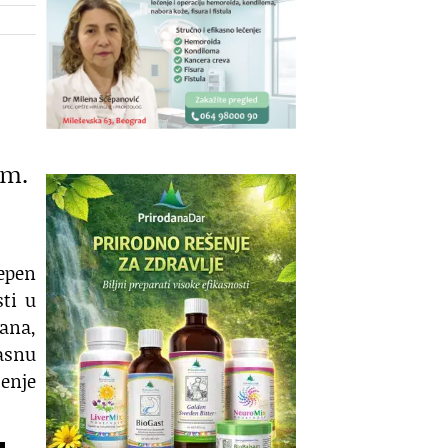
em.
epen
sti u
rana,
masnu
jenje