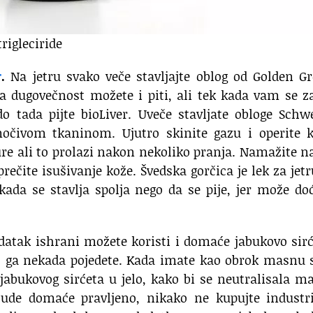
trigleciride
r
.
Na jetru svako veče stavljajte oblog od Golden G
za dugovečnost možete i piti, ali tek kada vam se z
do tada pijte bioLiver. Uveče stavljate obloge Sch
omočivom tkaninom. Ujutro skinite gazu i operite 
re ali to prolazi nakon nekoliko pranja. Namažite 
prečite isušivanje kože. Švedska gorčica je lek za jetr
a kada se stavlja spolja nego da se pije, jer može do
atak ishrani možete koristi i domaće jabukovo sir
ko ga nekada pojedete. Kada imate kao obrok masnu
u jabukovog sirćeta u jelo, kako bi se neutralisala m
ude domaće pravljeno, nikako ne kupujte industri