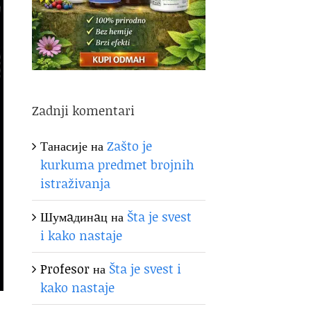
Zadnji komentari
Танасије
на
Zašto je
kurkuma predmet brojnih
istraživanja
Шумaдинaц
на
Šta je svest
i kako nastaje
Profesor
на
Šta je svest i
kako nastaje