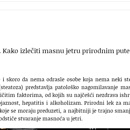
. Kako izlečiti masnu jetru prirodnim put
je i skoro da nema odrasle osobe koja nema neki st
(steatoza) predstavlja patološko nagomilavanje ma
ičitim faktorima, od kojih su najčešći nezdrava ish
gojaznost, hepatitis i alkoholizam. Prirodni lek za 
 koje se moraju preduzeti, a najbitniji je trajno sman
dstiče stvaranje masnoća u jetri.