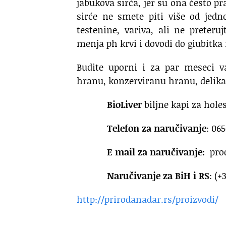
jabukova sirća, jer su ona često p
sirće ne smete piti više od jed
testenine, variva, ali ne preter
menja ph krvi i dovodi do giubitka
Budite uporni i za par meseci va
hranu, konzerviranu hranu, delikate
BioLiver
biljne kapi za holes
Telefon za naručivanje
: 06
E mail za naručivanje:
pro
Naručivanje za BiH i RS
: (+
http://prirodanadar.rs/proizvodi/