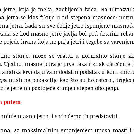
jetre, koja je meka, zaobljenih ivica. Na ultrazvu
asna jetra se klasifikuje u tri stepena masnoće: nor
sna jetra, kada su sve ćelije jetre ispunjene masno
ekada se kod masne jetre javlja bol pod desnim reb
ojede hrana koja ne prija jetri i tegobe sa varenjem
bilno stanje, može se vratiti u normalno stanje a
. Ujedno, masna jetra je prva faza i znak oštećenja j
a analiza krvi daju vam dodatni podatak u kom smeru
ga misli na pokazetlje kao što su holesterol, trigleci
ije jetre na postojeće stanje i stepen oboljenja.
im putem
anjuje masna jetra, i sada ćemo ih predstaviti.
rana, sa maksimalnim smanjenjem unosa masti i u