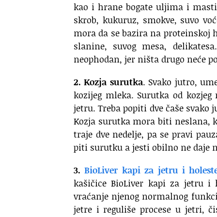
kao i hrane bogate uljima i masti
skrob, kukuruz, smokve, suvo voće
mora da se bazira na proteinskoj 
slanine, suvog mesa, delikatesa
neophodan, jer ništa drugo neće p
2. Kozja surutka
. Svako jutro, um
kozijeg mleka. Surutka od kozjeg 
jetru. Treba popiti dve čaše svako j
Kozja surutka mora biti neslana,
traje dve nedelje, pa se pravi pau
piti surutku a jesti obilno ne daje 
3.
BioLiver kapi za jetru i holest
kašičice BioLiver kapi za jetru i
vraćanje njenog normalnog funkcion
jetre i reguliše procese u jetri, 