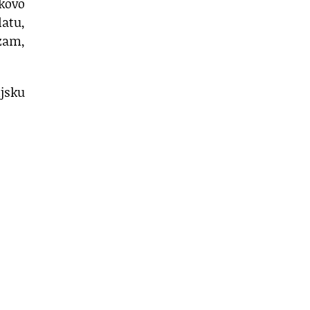
ukovo
atu,
izam,
ijsku