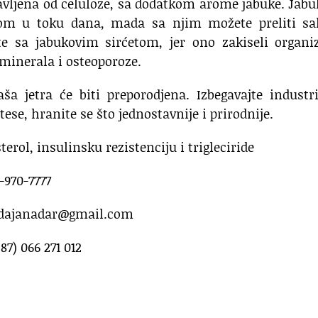
ravljena od celuloze, sa dodatkom arome jabuke. Jab
nom u toku dana, mada sa njim možete preliti sal
ujte sa jabukovim sirćetom, jer ono zakiseli organ
 minerala i osteoporoze.
ša jetra će biti preporodjena. Izbegavajte industr
se, hranite se što jednostavnije i prirodnije.
terol, insulinsku rezistenciju i trigleciride
5-970-7777
dajanadar@gmail.com
387) 066 271 012