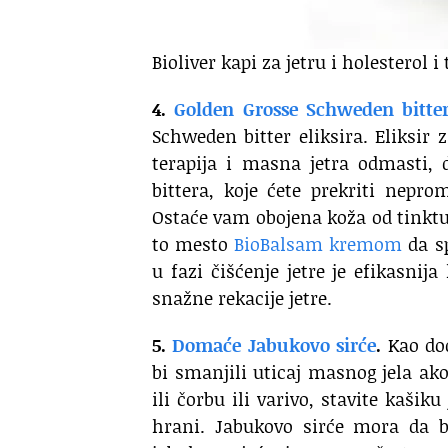
Bioliver kapi za jetru i holesterol i 
4.
Golden Grosse Schweden bitte
Schweden bitter eliksira. Eliksir 
terapija i masna jetra odmasti, 
bittera, koje ćete prekriti nepr
Ostaće vam obojena koža od tinktu
to mesto
BioBalsam kremom
da s
u fazi čišćenje jetre je efikasnij
snažne rekacije jetre.
5.
Domaće Jabukovo sirće
.
Kao dod
bi smanjili uticaj masnog jela a
ili čorbu ili varivo, stavite kašik
hrani. Jabukovo sirće mora da b