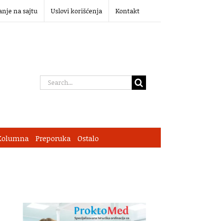
anje na sajtu
Uslovi korišćenja
Kontakt
Search
for:
Kolumna
Preporuka
Ostalo