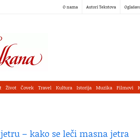
O nama
Autori Tekstova
Oglašav
t
Život
Čovek
Travel
Kultura
Istorija
Muzika
Filmovi
jetru – kako se leči masna jetra