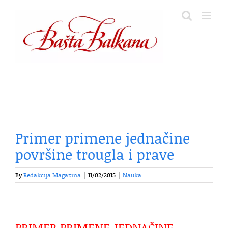
Skip
to
content
Primer primene jednačine
površine trougla i prave
By
Redakcija Magazina
|
11/02/2015
|
Nauka
PRIMER PRIMENE JEDNAČINE