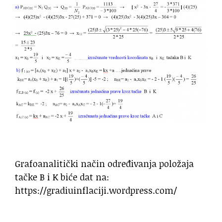
Grafoanalitički način određivanja položaja
tačke B i K biće dat na:
https://gradiuinflaciji.wordpress.com/