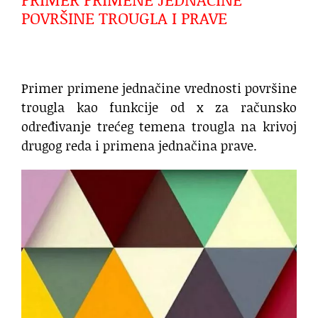
POVRŠINE TROUGLA I PRAVE
Primer primene jednačine vrednosti površine
trougla kao funkcije od x za računsko
određivanje trećeg temena trougla na krivoj
drugog reda i primena jednačina prave.