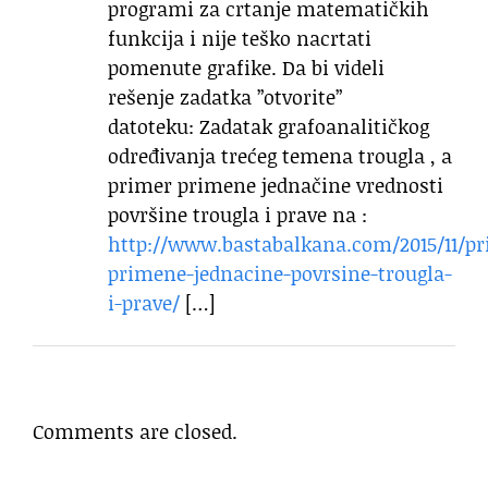
programi za crtanje matematičkih
funkcija i nije teško nacrtati
pomenute grafike. Da bi videli
rešenje zadatka ”otvorite”
datoteku: Zadatak grafoanalitičkog
određivanja trećeg temena trougla , a
primer primene jednačine vrednosti
površine trougla i prave na :
http://www.bastabalkana.com/2015/11/pr
primene-jednacine-povrsine-trougla-
i-prave/
[…]
Comments are closed.