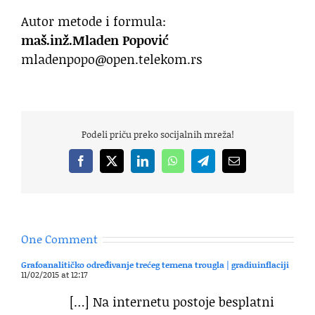
Autor metode i formula:
maš.inž.Mladen Popović
mladenpopo@open.telekom.rs
Podeli priču preko socijalnih mreža!
Facebook
X
LinkedIn
WhatsApp
Telegram
Email
One Comment
Grafoanalitičko određivanje trećeg temena trougla | gradiuinflaciji
11/02/2015 at 12:17
[…] Na internetu postoje besplatni