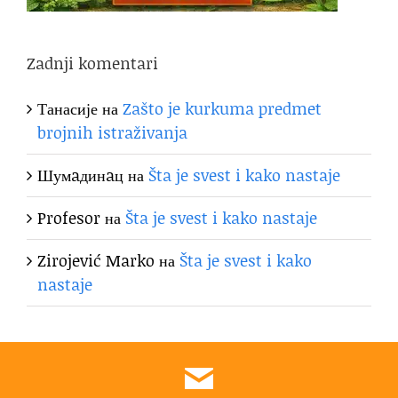
Zadnji komentari
Танасије
на
Zašto je kurkuma predmet
brojnih istraživanja
Шумaдинaц
на
Šta je svest i kako nastaje
Profesor
на
Šta je svest i kako nastaje
Zirojević Marko
на
Šta je svest i kako
nastaje