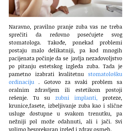
Naravno, pravilno pranje zuba vas ne treba
sprečiti da redovno posećujete svog
stomatologa. Takođe, ponekad problemi
postaju malo delikatniji, pa kod mnogih
pacijenata počinje da se javlja nezadovoljstvo
po pitanju estetskog izgleda zuba. Tada je
pametno izabrati kvalitetnu
stomatološku
ordinaciju
. Gotovo za svaki problem sa
oralnim zdravljem ili estetikom postoji
rešenje. Tu su
zubni implanti,
proteze,
krunice,fasete, izbeljivanje zuba kao i slične
usluge dostupne u svakom trenutku, pa
nežniji pol može odahnuti, ali i jači. Svi
volimo besprekoran izgled i zdrav osmeh.