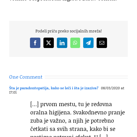
Podeli priču preko socijalnih mreža!
Facebook
X
LinkedIn
WhatsApp
Telegram
Email
One Comment
Šta je paradontopatija, kako se leči i šta je izaziva?
08/03/2020 at
17:01
[…] prvom mestu, tu je redovna
oralna higijena. Svakodnevno pranje
zuba je važno, a njih je potrebno
četkati sa svih strana, kako bi se
postigao potpuni efekat. U […]