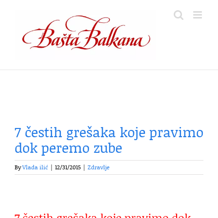
Skip
to
content
7 čestih grešaka koje pravimo
dok peremo zube
By
Vlada ilić
|
12/31/2015
|
Zdravlje
7 čestih grešaka koje pravimo dok