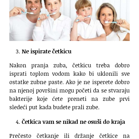
Ne ispirate četkicu
Nakon pranja zuba, četkicu treba dobro
isprati toplom vodom kako bi uklonili sve
ostatke zubne paste. Ako je ne isperete dobro
na njenoj površini mogu početi da se stvaraju
bakterije koje ćete preneti na zube prvi
sledeći put kada budete prali zube.
Četkica vam se nikad ne osuši do kraja
Prečesto četkanje ili držanje četkice na