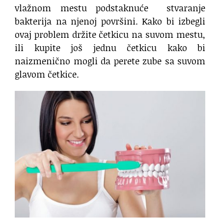
vlažnom mestu podstaknuće stvaranje
bakterija na njenoj površini. Kako bi izbegli
ovaj problem držite četkicu na suvom mestu,
ili kupite još jednu četkicu kako bi
naizmenično mogli da perete zube sa suvom
glavom četkice.