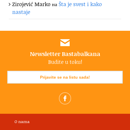
Zirojević Marko
на
Šta je svest i kako
nastaje
Newsletter Bastabalkana
Budite u toku!
Prijavite se na listu sada!
O nama