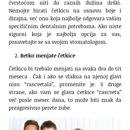
čvrstoćom niti do raznih dužina drški.
Nemojte birati četkicu na osnovu boje i
dizajna, već onu koja najbolje odgovara vašim
specifičnim dentalnim potrebama. Ako niste
sigurni koja je najbolja opcija za vas,
posavetujte se sa svojim stomatologom.
Retko menjate četkice
Četkicu bi trebalo menjati na svaka dva do tri
meseca . Čak i ako se vlakna na njenoj glavi
nisu “rascvetala”, promenite je. S druge
strane, ako vam se glava četkice “rascveta”
već posle mesec dana, to može biti znak da
preagresivno perete zube.