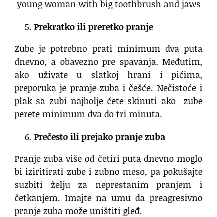
young woman with big toothbrush and jaws
Prekratko ili preretko pranje
Zube je potrebno prati minimum dva puta
dnevno, a obavezno pre spavanja. Međutim,
ako uživate u slatkoj hrani i pićima,
preporuka je pranje zuba i češće. Nečistoće i
plak sa zubi najbolje ćete skinuti ako zube
perete minimum dva do tri minuta.
Prečesto ili prejako pranje zuba
Pranje zuba više od četiri puta dnevno moglo
bi iziritirati zube i zubno meso, pa pokušajte
suzbiti želju za neprestanim pranjem i
četkanjem. Imajte na umu da preagresivno
pranje zuba može uništiti gleđ.