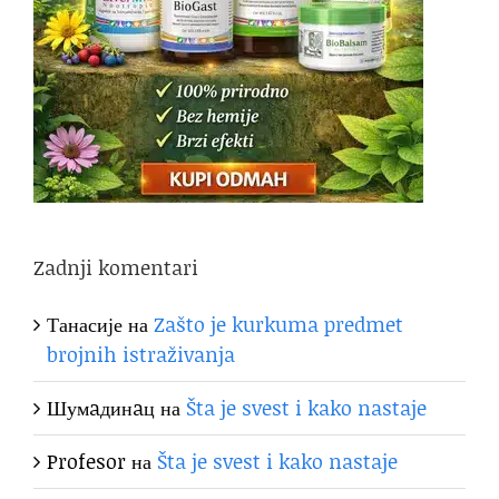
Zadnji komentari
Танасије
на
Zašto je kurkuma predmet
brojnih istraživanja
Шумaдинaц
на
Šta je svest i kako nastaje
Profesor
на
Šta je svest i kako nastaje