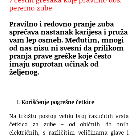
peremo zube
Pravilno i redovno pranje zuba
sprečava nastanak karijesa i pruža
vam lep osmeh. Međutim, mnogi
od nas nisu ni svesni da prilikom
pranja prave greške koje često
imaju suprotan učinak od
željenog.
Korišćenje pogrešne četkice
Na tržištu postoji veliki broj različitih vrsta
četkica za zube – od običnih do onih
električnih, s različitim veličinama glave i