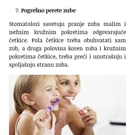
Pogrešno perete zube
Stomatolozi savetuju pranje zuba malim i
nežnim kružnim pokretima odgovarajuće
četkice. Pola četkice treba obuhvatati sam
zub, a druga polovina koren zuba i kružnim
pokretima četkice, treba preći i unutrašnju i
spoljašnju stranu zuba.