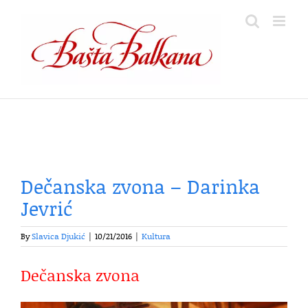
Skip
to
content
Dečanska zvona – Darinka
Jevrić
By
Slavica Djukić
|
10/21/2016
|
Kultura
Dečanska zvona