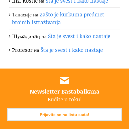
inž. Kostić
на
Šta je svest i kako nastaje
Танасије
на
Zašto je kurkuma predmet
brojnih istraživanja
Шумaдинaц
на
Šta je svest i kako nastaje
Profesor
на
Šta je svest i kako nastaje
Newsletter Bastabalkana
Budite u toku!
Prijavite se na listu sada!