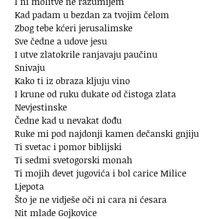
I ni molitve ne razumijem
Kad padam u bezdan za tvojim čelom
Zbog tebe kćeri jerusalimske
Sve čedne a udove jesu
I utve zlatokrile ranjavaju paučinu
Snivaju
Kako ti iz obraza kljuju vino
I krune od ruku dukate od čistoga zlata
Nevjestinske
Čedne kad u nevakat dođu
Ruke mi pod najdonji kamen dečanski gnjiju
Ti svetac i pomor biblijski
Ti sedmi svetogorski monah
Ti mojih devet jugovića i bol carice Milice
Ljepota
Što je ne vidješe oči ni cara ni ćesara
Nit mlade Gojkovice