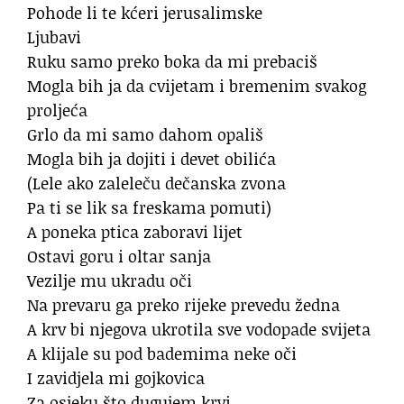
Pohode li te kćeri jerusalimske
Ljubavi
Ruku samo preko boka da mi prebaciš
Mogla bih ja da cvijetam i bremenim svakog
proljeća
Grlo da mi samo dahom opališ
Mogla bih ja dojiti i devet obilića
(Lele ako zaleleču dečanska zvona
Pa ti se lik sa freskama pomuti)
A poneka ptica zaboravi lijet
Ostavi goru i oltar sanja
Vezilje mu ukradu oči
Na prevaru ga preko rijeke prevedu žedna
A krv bi njegova ukrotila sve vodopade svijeta
A klijale su pod bademima neke oči
I zavidjela mi gojkovica
Za osjeku što dugujem krvi