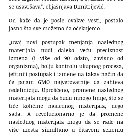
se usavršava“, objašnjava Dimitrijević.
On kaže da je posle ovakve vesti, postalo
jasno šta sve možemo da očekujemo.
„Ovaj novi postupak menjanja naslednog
materijala nudi daleko veću preciznost
izmena (i više od 90 odsto, zavisno od
organizma), bolju kontrolu ukupnog procesa,
jeftiniji postupak i izmene na takav način da
će pojam GMO najverovatnije da zahteva
redefiniciju. Uprošćeno, promene naslednog
materijala mogu da budu mnogo finije, što se
tiče količine naslednog materijala, nego
sada. A revolucionarno je da promene
naslednog materijala mogu da se rade na
više mesta simultano u čitavom genomu