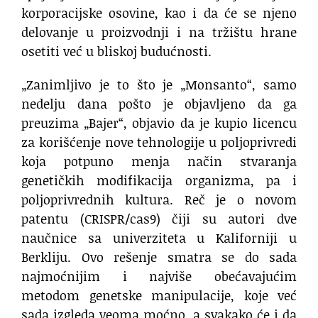
korporacijske osovine, kao i da će se njeno
delovanje u proizvodnji i na tržištu hrane
osetiti već u bliskoj budućnosti.
„Zanimljivo je to što je „Monsanto“, samo
nedelju dana pošto je objavljeno da ga
preuzima „Bajer“, objavio da je kupio licencu
za korišćenje nove tehnologije u poljoprivredi
koja potpuno menja način stvaranja
genetičkih modifikacija organizma, pa i
poljoprivrednih kultura. Reč je o novom
patentu (CRISPR/cas9) čiji su autori dve
naučnice sa univerziteta u Kaliforniji u
Berkliju. Ovo rešenje smatra se do sada
najmoćnijim i najviše obećavajućim
metodom genetske manipulacije, koje već
sada izgleda veoma moćno, a svakako će i da