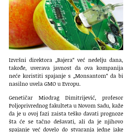
Izvršni direktora „Bajera“ već nedelju dana,
takođe, uverava javnost da ova kompanija
neće koristiti spajanje s „Monsantom“ da bi
nasilno uvela GMO u Evropu.
Genetičar Miodrag Dimitrijević, profesor
Poljoprivrednog fakulteta u Novom Sadu, kaže
da je u ovoj fazi zaista teško davati prognoze
šta će se tačno dešavati, ali da je njihovo
spajanje već dovelo do stvaranja jedne jake