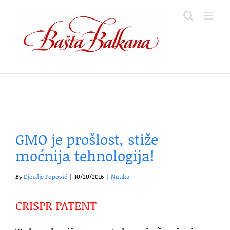
Skip
to
content
GMO je prošlost, stiže
moćnija tehnologija!
By
Djordje Popović
|
10/20/2016
|
Nauka
CRISPR PATENT