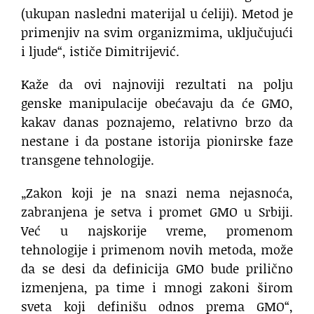
(ukupan nasledni materijal u ćeliji). Metod je
primenjiv na svim organizmima, uključujući
i ljude“, ističe Dimitrijević.
Kaže da ovi najnoviji rezultati na polju
genske manipulacije obećavaju da će GMO,
kakav danas poznajemo, relativno brzo da
nestane i da postane istorija pionirske faze
transgene tehnologije.
„Zakon koji je na snazi nema nejasnoća,
zabranjena je setva i promet GMO u Srbiji.
Već u najskorije vreme, promenom
tehnologije i primenom novih metoda, može
da se desi da definicija GMO bude prilično
izmenjena, pa time i mnogi zakoni širom
sveta koji definišu odnos prema GMO“,