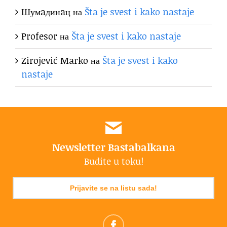
Шумaдинaц
на
Šta je svest i kako nastaje
Profesor
на
Šta je svest i kako nastaje
Zirojević Marko
на
Šta je svest i kako
nastaje
Newsletter Bastabalkana
Budite u toku!
Prijavite se na listu sada!