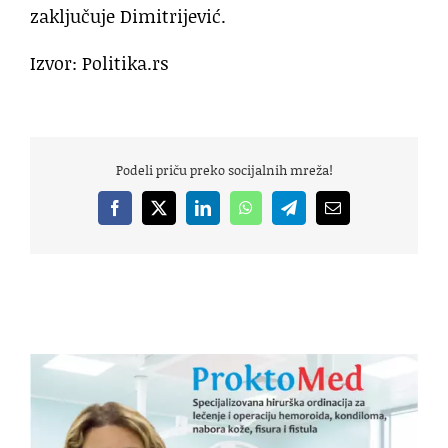
zaključuje Dimitrijević.
Izvor: Politika.rs
Podeli priču preko socijalnih mreža!
Facebook
X
LinkedIn
WhatsApp
Telegram
Email