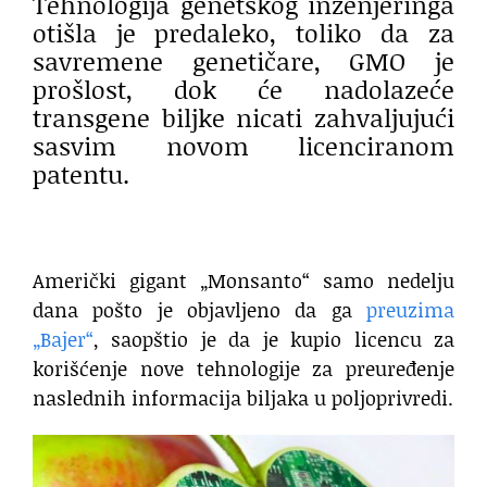
Tehnologija genetskog inženjeringa
otišla je predaleko, toliko da za
savremene genetičare, GMO je
prošlost, dok će nadolazeće
transgene biljke nicati zahvaljujući
sasvim novom licenciranom
patentu.
Američki gigant „Monsanto“ samo nedelju
dana pošto je objavljeno da ga
preuzima
„Bajer“
, saopštio je da je kupio licencu za
korišćenje nove tehnologije za preuređenje
naslednih informacija biljaka u poljoprivredi.