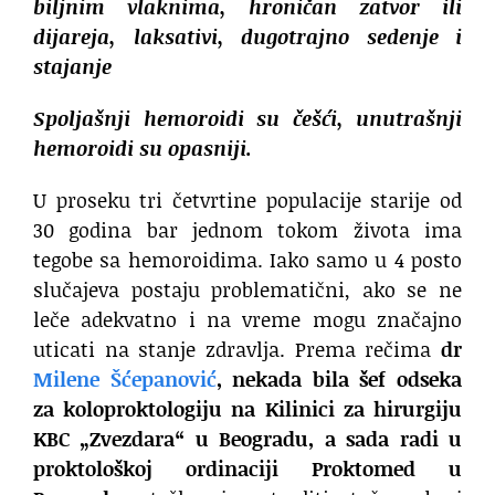
biljnim vlaknima, hroničan zatvor ili
dijareja, laksativi, dugotrajno sedenje i
stajanje
Spoljašnji hemoroidi su češći, unutrašnji
hemoroidi su opasniji.
U proseku tri četvrtine populacije starije od
30 godina bar jednom tokom života ima
tegobe sa hemoroidima. Iako samo u 4 posto
slučajeva postaju problematični, ako se ne
leče adekvatno i na vreme mogu značajno
uticati na stanje zdravlja. Prema rečima
dr
Milene Šćepanović
, nekada bila šef odseka
za koloproktologiju na Kilinici za hirurgiju
KBC „Zvezdara“ u Beogradu, a sada radi u
proktološkoj ordinaciji Proktomed u