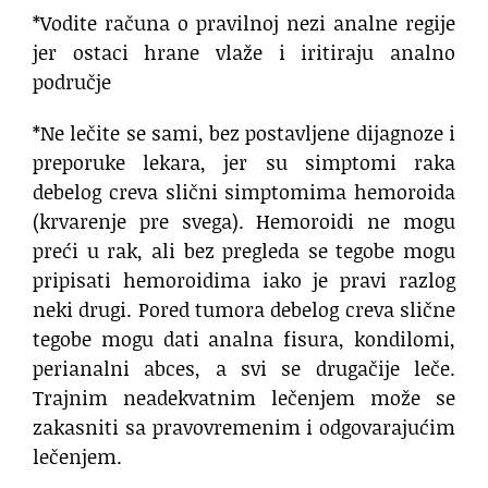
*Vodite računa o pravilnoj nezi analne regije
jer ostaci hrane vlaže i iritiraju analno
područje
*Ne lečite se sami, bez postavljene dijagnoze i
preporuke lekara, jer su simptomi raka
debelog creva slični simptomima hemoroida
(krvarenje pre svega). Hemoroidi ne mogu
preći u rak, ali bez pregleda se tegobe mogu
pripisati hemoroidima iako je pravi razlog
neki drugi. Pored tumora debelog creva slične
tegobe mogu dati analna fisura, kondilomi,
perianalni abces, a svi se drugačije leče.
Trajnim neadekvatnim lečenjem može se
zakasniti sa pravovremenim i odgovarajućim
lečenjem.