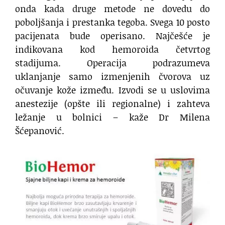
onda kada druge metode ne dovedu do
poboljšanja i prestanka tegoba. Svega 10 posto
pacijenata bude operisano. Najčešće je
indikovana kod hemoroida četvrtog
stadijuma. Operacija podrazumeva
uklanjanje samo izmenjenih čvorova uz
očuvanje kože između. Izvodi se u uslovima
anestezije (opšte ili regionalne) i zahteva
ležanje u bolnici – kaže Dr Milena
Šćepanović.