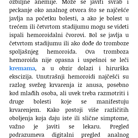
ozbiljne anemije. Može se javiti svrab i
peckanje oko analnog otvora što se najčešće
javlja na početku bolesti, a ako je bolest u
trećem ili četvrtom stadijumu mogu se videti
ispali hemoroidalni čvorovi. Bol se javlja u
četvrtom stadijumu ili ako dođe do tromboze
spoljašnjeg hemoroida. Ova tromboza
hemoroida nije opasna i uspešnoi se leči
kremama
, a u obzir dolazi i hirurška
ekscizija. Unutrašnji hemoroidi najčešći su
razlog svežeg krvarenja iz anusa, posebno
kod mlađih osoba, ali uvek treba razmotriti i
druge bolesti koje se manifestuju
krvarenjem. Kako postoji više različitih
oboljenja koja daju iste ili slične simptome,
važno je javiti se lekaru. Pregled
podrazumeva digitalni pregled analnog