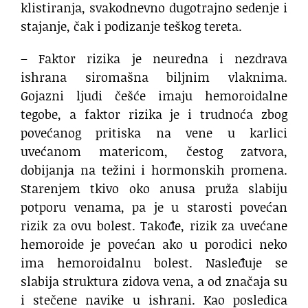
klistiranja, svakodnevno dugotrajno sedenje i
stajanje, čak i podizanje teškog tereta.
– Faktor rizika je neuredna i nezdrava
ishrana siromašna biljnim vlaknima.
Gojazni ljudi češće imaju hemoroidalne
tegobe, a faktor rizika je i trudnoća zbog
povećanog pritiska na vene u karlici
uvećanom matericom, čestog zatvora,
dobijanja na težini i hormonskih promena.
Starenjem tkivo oko anusa pruža slabiju
potporu venama, pa je u starosti povećan
rizik za ovu bolest. Takođe, rizik za uvećane
hemoroide je povećan ako u porodici neko
ima hemoroidalnu bolest. Nasleđuje se
slabija struktura zidova vena, a od značaja su
i stečene navike u ishrani. Kao posledica