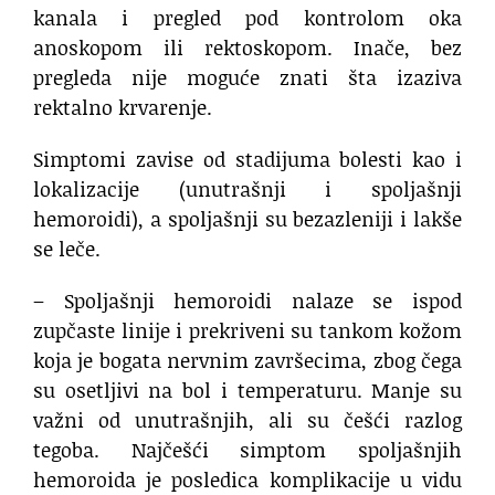
kanala i pregled pod kontrolom oka
anoskopom ili rektoskopom. Inače, bez
pregleda nije moguće znati šta izaziva
rektalno krvarenje.
Simptomi zavise od stadijuma bolesti kao i
lokalizacije (unutrašnji i spoljašnji
hemoroidi), a spoljašnji su bezazleniji i lakše
se leče.
– Spoljašnji hemoroidi nalaze se ispod
zupčaste linije i prekriveni su tankom kožom
koja je bogata nervnim završecima, zbog čega
su osetljivi na bol i temperaturu. Manje su
važni od unutrašnjih, ali su češći razlog
tegoba. Najčešći simptom spoljašnjih
hemoroida je posledica komplikacije u vidu