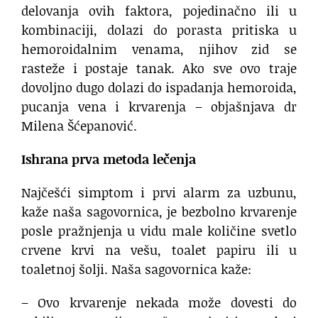
delovanja ovih faktora, pojedinačno ili u
kombinaciji, dolazi do porasta pritiska u
hemoroidalnim venama, njihov zid se
rasteže i postaje tanak. Ako sve ovo traje
dovoljno dugo dolazi do ispadanja hemoroida,
pucanja vena i krvarenja – objašnjava dr
Milena Šćepanović.
Ishrana prva metoda lečenja
Najčešći simptom i prvi alarm za uzbunu,
kaže naša sagovornica, je bezbolno krvarenje
posle pražnjenja u vidu male količine svetlo
crvene krvi na vešu, toalet papiru ili u
toaletnoj šolji. Naša sagovornica kaže:
– Ovo krvarenje nekada može dovesti do