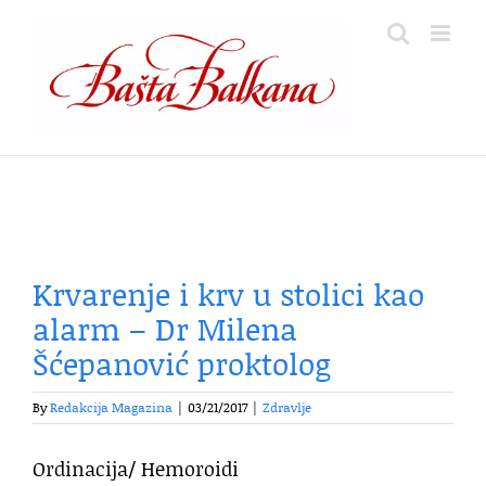
Skip
to
content
Krvarenje i krv u stolici kao
alarm – Dr Milena
Šćepanović proktolog
By
Redakcija Magazina
|
03/21/2017
|
Zdravlje
Ordinacija/ Hemoroidi