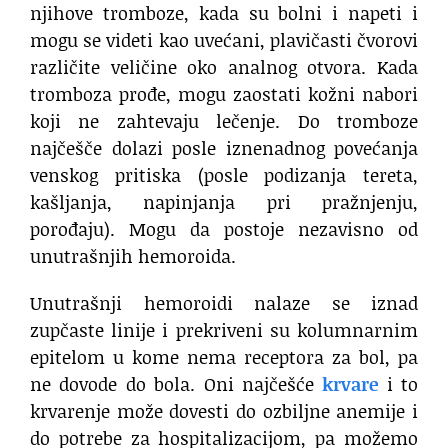
njihove tromboze, kada su bolni i napeti i
mogu se videti kao uvećani, plavičasti čvorovi
različite veličine oko analnog otvora. Kada
tromboza prođe, mogu zaostati kožni nabori
koji ne zahtevaju lečenje. Do tromboze
najčešče dolazi posle iznenadnog povećanja
venskog pritiska (posle podizanja tereta,
kašljanja, napinjanja pri pražnjenju,
porođaju). Mogu da postoje nezavisno od
unutrašnjih hemoroida.
Unutrašnji hemoroidi nalaze se iznad
zupčaste linije i prekriveni su kolumnarnim
epitelom u kome nema receptora za bol, pa
ne dovode do bola. Oni najčešće
krvare
i to
krvarenje može dovesti do ozbiljne anemije i
do potrebe za hospitalizacijom, pa možemo