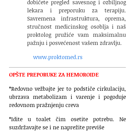
dobićete pregled savesnog i ozbiljnog
lekara i preporuku za terapiju.
Savremena infrastruktura, oprema,
stručnost medicinskog osoblja i naš
proktolog pružiće vam maksimalnu
pažnju i posvećenost vašem zdravlju.
www.proktomed.rs
OPŠTE PREPORUKE ZA HEMOROIDE
*Redovno vežbajte jer to podstiče cirkulaciju,
ubrzava metabolizam i varenje i pogoduje
redovnom pražnjenju creva
*Idite u toalet čim osetite potrebu. Ne
suzdržavajte se i ne naprežite previše