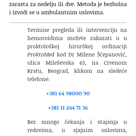
zarasta za nedelju ili dve. Metoda je bezbolna
i izvodi se u ambulantnim uslovima.
Termine pregleda ili intervenciju na
hemoroidima možete zakazati u u
proktološkoj hirurškoj ordinaciji
ProktoMed
kod Dr Milene Šćepanović,
ulica Mileševska 63, na Crvenom
Krstu, Beograd, klikom na sledeće
telefone:
+381 64 98000 90
+381 11 244 71 36
Bez mnogo čekanja i stajanja u
redovima, u sjajnim uslovima,