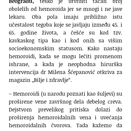
Beogradu,
teško je utvrditi tačan broj
obolelih od hemoroida jer se mnogi i ne jave
lekaru. Oba pola imaju približno istu
učestalost tegoba koje se javljaju između 45. i
65. godine života, a češće su kod tzv.
kavkaskog tipa kao i kod onih sa višim
socioekonomskim statusom. Kako nastaju
hemoroidi, kada se mogu lečiti promenom
ishrane, a kada je neophodna hirurška
intervencija dr Milena Šćepanović otkriva za
magazin „Bilje i zdravlje“.
– Hemoroidi (u narodu poznati kao šuljevi) su
proširene vene završnog dela debelog creva.
Dejstvom prevelikog pritiska dolazi do
proširenja hemoroidalnih vena i uvećanja
hemoroidalnih čvorova. Tada kažemo da