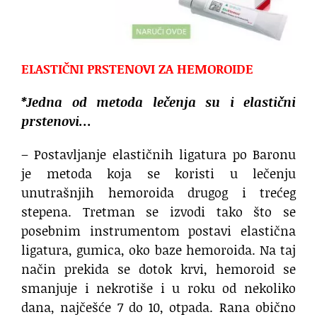
ELASTIČNI PRSTENOVI ZA HEMOROIDE
*Jedna od metoda lečenja su i elastični
prstenovi…
– Postavljanje elastičnih ligatura po Baronu
je metoda koja se koristi u lečenju
unutrašnjih hemoroida drugog i trećeg
stepena. Tretman se izvodi tako što se
posebnim instrumentom postavi elastična
ligatura, gumica, oko baze hemoroida. Na taj
način prekida se dotok krvi, hemoroid se
smanjuje i nekrotiše i u roku od nekoliko
dana, najčešće 7 do 10, otpada. Rana obično