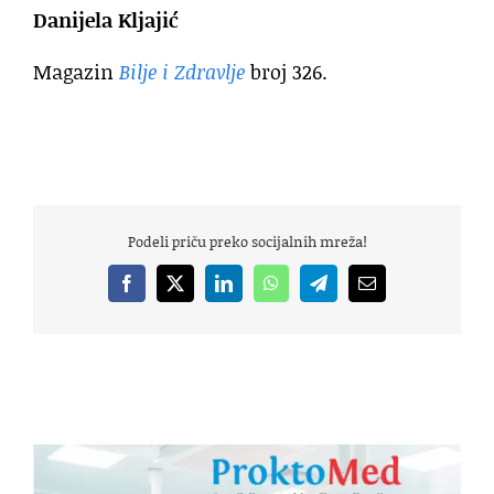
Danijela Kljajić
Magazin
Bilje i Zdravlje
broj 326.
Podeli priču preko socijalnih mreža!
Facebook
X
LinkedIn
WhatsApp
Telegram
Email