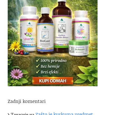
Zadnji komentari
Танасије
на
Zašto je kurkuma predmet