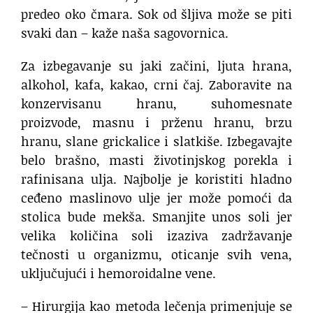
predeo oko čmara. Sok od šljiva može se piti
svaki dan – kaže naša sagovornica.
Za izbegavanje su jaki začini, ljuta hrana,
alkohol, kafa, kakao, crni čaj. Zaboravite na
konzervisanu hranu, suhomesnate
proizvode, masnu i prženu hranu, brzu
hranu, slane grickalice i slatkiše. Izbegavajte
belo brašno, masti životinjskog porekla i
rafinisana ulja. Najbolje je koristiti hladno
ceđeno maslinovo ulje jer može pomoći da
stolica bude mekša. Smanjite unos soli jer
velika količina soli izaziva zadržavanje
tečnosti u organizmu, oticanje svih vena,
uključujući i hemoroidalne vene.
– Hirurgija kao metoda lečenja primenjuje se