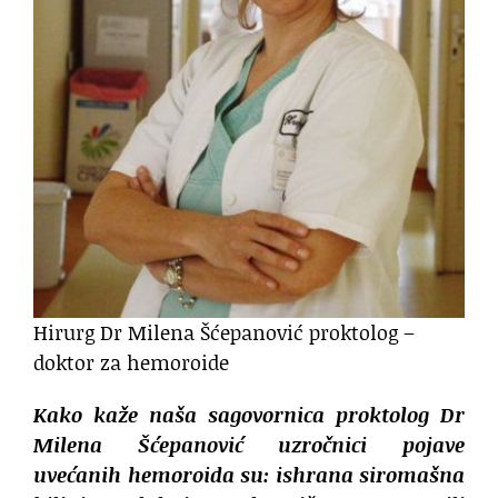
Hirurg Dr Milena Šćepanović proktolog –
doktor za hemoroide
Kako kaže naša sagovornica proktolog Dr
Milena Šćepanović uzročnici pojave
uvećanih hemoroida su: ishrana siromašna