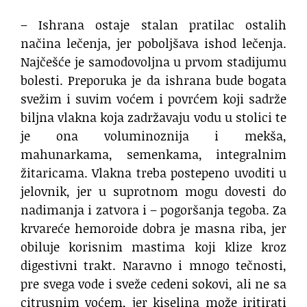
– Ishrana ostaje stalan pratilac ostalih
načina lečenja, jer poboljšava ishod lečenja.
Najčešće je samodovoljna u prvom stadijumu
bolesti. Preporuka je da ishrana bude bogata
svežim i suvim voćem i povrćem koji sadrže
biljna vlakna koja zadržavaju vodu u stolici te
je ona voluminoznija i mekša,
mahunarkama, semenkama, integralnim
žitaricama. Vlakna treba postepeno uvoditi u
jelovnik, jer u suprotnom mogu dovesti do
nadimanja i zatvora i – pogoršanja tegoba. Za
krvareće hemoroide dobra je masna riba, jer
obiluje korisnim mastima koji klize kroz
digestivni trakt. Naravno i mnogo tečnosti,
pre svega vode i sveže cedeni sokovi, ali ne sa
citrusnim voćem, jer kiselina može iritirati