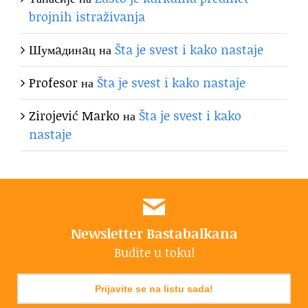
brojnih istraživanja
Шумaдинaц
на
Šta je svest i kako nastaje
Profesor
на
Šta je svest i kako nastaje
Zirojević Marko
на
Šta je svest i kako
nastaje
Newsletter Bastabalkana
Budite u toku!
Prijavite se na listu sada!