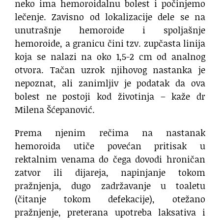
neko ima hemoroidalnu bolest i počinjemo
lečenje. Zavisno od lokalizacije dele se na
unutrašnje hemoroide i spoljašnje
hemoroide, a granicu čini tzv. zupčasta linija
koja se nalazi na oko 1,5-2 cm od analnog
otvora. Tačan uzrok njihovog nastanka je
nepoznat, ali zanimljiv je podatak da ova
bolest ne postoji kod životinja – kaže dr
Milena Šćepanović.
Prema njenim rečima na nastanak
hemoroida utiče povećan pritisak u
rektalnim venama do čega dovodi hroničan
zatvor ili dijareja, napinjanje tokom
pražnjenja, dugo zadržavanje u toaletu
(čitanje tokom defekacije), otežano
pražnjenje, preterana upotreba laksativa i