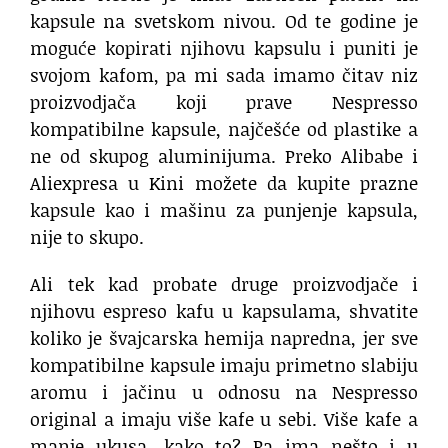
kapsule na svetskom nivou. Od te godine je
moguće kopirati njihovu kapsulu i puniti je
svojom kafom, pa mi sada imamo čitav niz
proizvodjača koji prave Nespresso
kompatibilne kapsule, najčešće od plastike a
ne od skupog aluminijuma. Preko Alibabe i
Aliexpresa u Kini možete da kupite prazne
kapsule kao i mašinu za punjenje kapsula,
nije to skupo.
Ali tek kad probate druge proizvodjače i
njihovu espreso kafu u kapsulama, shvatite
koliko je švajcarska hemija napredna, jer sve
kompatibilne kapsule imaju primetno slabiju
aromu i jačinu u odnosu na Nespresso
original a imaju više kafe u sebi. Više kafe a
manje ukusa, kako to? Pa ima nešto i u