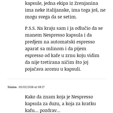
kapsule, jedna ekipa iz Zrenjanina
ima neke italijanske, ima toga još, ne
mogu svega da se setim.
P.S.S. Na kraju sam i ja odlučio da se
manem Nespresso kapsula i da
predjem na automatski espresso
aparat sa mlinom i da pijem
espresso od kafe u zrnu koju vidim
da nije tretirana ničim što joj
pojačava aromu u kapsuli.
Sinisa
05/02/2018 at 08:17
Kako da znam koja je Nespresso
kapsula za duzu, a koja za kratku
kafu… pozdrav…