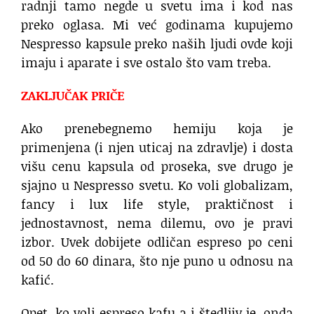
radnji tamo negde u svetu ima i kod nas
preko oglasa. Mi već godinama kupujemo
Nespresso kapsule preko naših ljudi ovde koji
imaju i aparate i sve ostalo što vam treba.
ZAKLJUČAK PRIČE
Ako prenebegnemo hemiju koja je
primenjena (i njen uticaj na zdravlje) i dosta
višu cenu kapsula od proseka, sve drugo je
sjajno u Nespresso svetu. Ko voli globalizam,
fancy i lux life style, praktičnost i
jednostavnost, nema dilemu, ovo je pravi
izbor. Uvek dobijete odličan espreso po ceni
od 50 do 60 dinara, što nje puno u odnosu na
kafić.
Opet, ko voli espreso kafu a i štedljiv je, onda