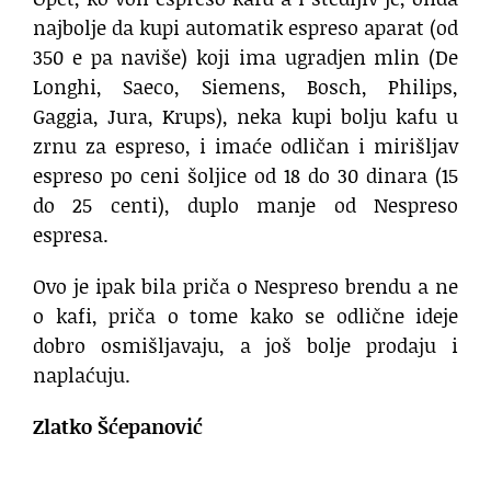
najbolje da kupi automatik espreso aparat (od
350 e pa naviše) koji ima ugradjen mlin (De
Longhi, Saeco, Siemens, Bosch, Philips,
Gaggia, Jura, Krups), neka kupi bolju kafu u
zrnu za espreso, i imaće odličan i mirišljav
espreso po ceni šoljice od 18 do 30 dinara (15
do 25 centi), duplo manje od Nespreso
espresa.
Ovo je ipak bila priča o Nespreso brendu a ne
o kafi, priča o tome kako se odlične ideje
dobro osmišljavaju, a još bolje prodaju i
naplaćuju.
Zlatko Šćepanović