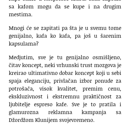
sa kafom mogu da se kupe i na drugim
mestima.
Mnogi će se zapitati pa šta je u svemu tome
genijalno, kafa ko kafa, pa još u šarenim
kapsulama?
Medjutim, sve je tu genijalno osmišljeno,
čitav koncept, neki vrhunski trust mozgova je
kreirao ultimativno dobar koncept koji u sebi
spaja eleganciju, privlačan izbor ponude za
potrošača, visok kvalitet, premim cenu,
ekskluzivnost i ekstremnu praktičnost za
ljubitelje espreso kafe. Sve je to pratila i
glamurozna reklamna kampanja sa
Džordžom Klunijem svojevremeno.