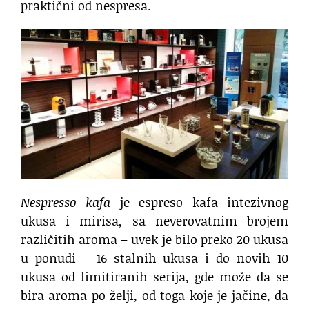
praktični od nespresa.
Nespresso kafa
je espreso kafa intezivnog
ukusa i mirisa, sa neverovatnim brojem
različitih aroma – uvek je bilo preko 20 ukusa
u ponudi – 16 stalnih ukusa i do novih 10
ukusa od limitiranih serija, gde može da se
bira aroma po želji, od toga koje je jačine, da