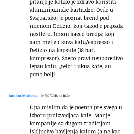
pitanje je koliko je zdravo koristiti
aluminijumske kartridze. Ovde u
Svajcarskoj je poznat brend pod
imenom Delizio, koji takodje pripada
nestle-u. Imam saeco uredjaj koji
sam melje i kuva kafu/espresso i
Delizio na kapsule (18 bar.
kompresor). Saeco pravi neuporedivo
lepsu kafu. „telo“ i ukus kafe, su
puno bolji.
Sandra Markovic
04/10/2018 at 16:34
E pa mislim da je poenta pre svega u
izboru proizvodjaca kafe. Manje
kompanije sa dugom tradicijom
iskljucivo bavljenja kafom (a ne kao