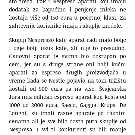
što treba. Čak i Nespreso aparati koji imaju
dodatak za kapućino i penjenje mleka ne
koštaju više od 150 eura u početnoj klasi. Za
zahtevnije korisnike imaju i skuplje modele.
Skuplji Nespresso kafe aparat radi malo bolje
i daje bolji ukus kafe, ali nije to presudno.
Osnovni aparat je svima bio dostupan po
ceni, jer su s druge strane oni bolji kućni
aparati za espreso drugih proizvodjača u
vreme kada se Nestle pojavio na tom tržištu
koštali od 500 eura pa na više. Švajcarska
Jura ima odličan espreso aparat koji košta od
1000 do 2000 eura, Saeco, Gaggia, Krups, De
Longhi, su imali razne aparate po raznim
cenama ali je sve bilo dosta puta skuplje od
Nespresa. I svi ti konkurenti su bili manje