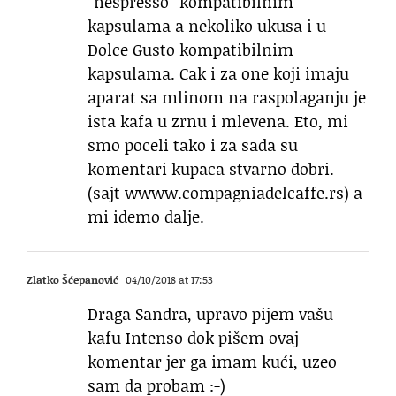
“nespresso“ kompatibilnim
kapsulama a nekoliko ukusa i u
Dolce Gusto kompatibilnim
kapsulama. Cak i za one koji imaju
aparat sa mlinom na raspolaganju je
ista kafa u zrnu i mlevena. Eto, mi
smo poceli tako i za sada su
komentari kupaca stvarno dobri.
(sajt wwww.compagniadelcaffe.rs) a
mi idemo dalje.
Zlatko Šćepanović
04/10/2018 at 17:53
Draga Sandra, upravo pijem vašu
kafu Intenso dok pišem ovaj
komentar jer ga imam kući, uzeo
sam da probam :-)