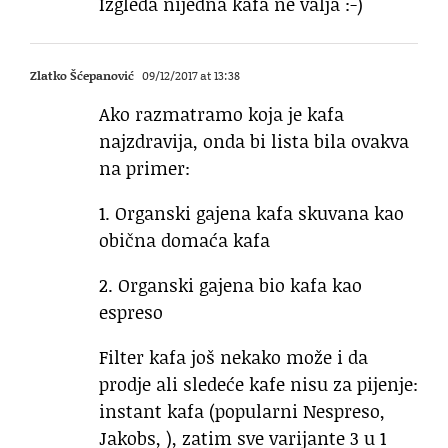
Izgleda nijedna kafa ne valja :-)
Zlatko Šćepanović
09/12/2017 at 13:38
Ako razmatramo koja je kafa
najzdravija, onda bi lista bila ovakva
na primer:
1. Organski gajena kafa skuvana kao
obična domaća kafa
2. Organski gajena bio kafa kao
espreso
Filter kafa još nekako može i da
prodje ali sledeće kafe nisu za pijenje:
instant kafa (popularni Nespreso,
Jakobs, ), zatim sve varijante 3 u 1