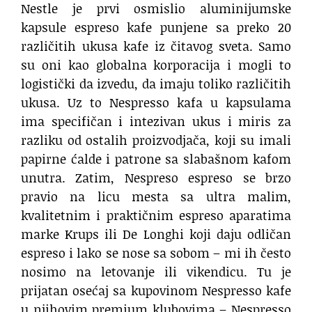
Nestle je prvi osmislio aluminijumske
kapsule espreso kafe punjene sa preko 20
različitih ukusa kafe iz čitavog sveta. Samo
su oni kao globalna korporacija i mogli to
logistički da izvedu, da imaju toliko različitih
ukusa. Uz to Nespresso kafa u kapsulama
ima specifičan i intezivan ukus i miris za
razliku od ostalih proizvodjača, koji su imali
papirne ćalde i patrone sa slabašnom kafom
unutra. Zatim, Nespreso espreso se brzo
pravio na licu mesta sa ultra malim,
kvalitetnim i praktičnim espreso aparatima
marke Krups ili De Longhi koji daju odličan
espreso i lako se nose sa sobom – mi ih često
nosimo na letovanje ili vikendicu. Tu je
prijatan osećaj sa kupovinom Nespresso kafe
u njihovim premium klubovima – Nespresso