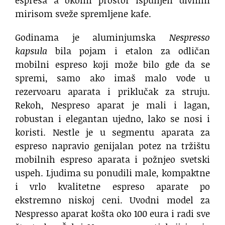
mirisom sveže spremljene kafe.
Godinama je aluminjumska
Nespresso
kapsula
bila pojam i etalon za odličan
mobilni espreso koji može bilo gde da se
spremi, samo ako imaš malo vode u
rezervoaru aparata i priklučak za struju.
Rekoh, Nespreso aparat je mali i lagan,
robustan i elegantan ujedno, lako se nosi i
koristi. Nestle je u segmentu aparata za
espreso napravio genijalan potez na tržištu
mobilnih espreso aparata i požnjeo svetski
uspeh. Ljudima su ponudili male, kompaktne
i vrlo kvalitetne espreso aparate po
ekstremno niskoj ceni. Uvodni model za
Nespresso aparat košta oko 100 eura i radi sve