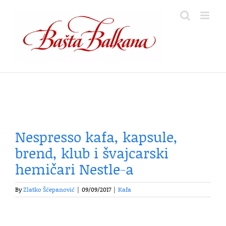
Skip
to
content
Nespresso kafa, kapsule,
brend, klub i švajcarski
hemičari Nestle-a
By
Zlatko Šćepanović
|
09/09/2017
|
Kafa