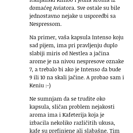
domaćeg Aviatora. Sve ostale su bile
jednostavno nejake u usporedbi sa
Nespressom.
Na primer, vaša kapsula Intenso koju
sad pijem, ima pri pravljenju duplo
slabiji miris od Nestlea a jačina
arome je na nivou nespresove oznake
7, a trebalo bi ako je Intenso da bude
9 ili 10 na skali jačine. A probao sam i
Keniu :-)
Ne sumnjam da se trudite oko
kapsula, sličan problem nejakosti
aroma ima i Kafeterija koja je
izbacila nekoliko različitih ukusa,
kafe su prefinjene ali slabašne. Tim