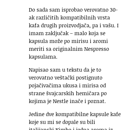
Do sada sam isprobao verovatno 30-
ak različitih kompatibilnih vrsta
kafa drugih proizvodjača, pa i vašu. I
imam zaključak – malo koja se
kapsula može po mirisu i aromi
meriti sa originalnim Nespresso
kapsulama.
Napisao sam u tekstu da je to
verovatno veštački postignuto
pojačivačima ukusa i mirisa od
strane švajcarskih hemičara po
kojima je Nestle inače i poznat.
Jedine dve kompatibilne kapsule kafe
koje su mi se dopale su bili
italijanski Kimbo i jedna aroma iz