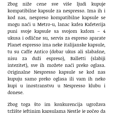
Zbog niže cene sve više ljudi kupuje
kompatibilne kapsule za nespresso. Ima ih i
kod nas, nespreso kompatibilne kapsule se
mogu naći u Metro-u, lanac kafea Kafeterija
puni svoje kapsule sa svojom kafom – 4
ukusa i odlične su, servis za espreso aparate
Planet espresso ima neke italijanske kapsule,
tu su Caffe Antico (dobar ukus ali slabašne,
nisu za duži espreso), Balletti (slabiji
intezitet), sve ih možete naći preko oglasa.
Originalne Nespresso kapsule se kod nas
kupuju samo preko oglasa ili vam ih neko
kupi u inostranstvu u Nespresso klubu i
donese.
Zbog toga što im konkurencija ugrožava
tržište jeftinim kapsulama Nestle je počeo da