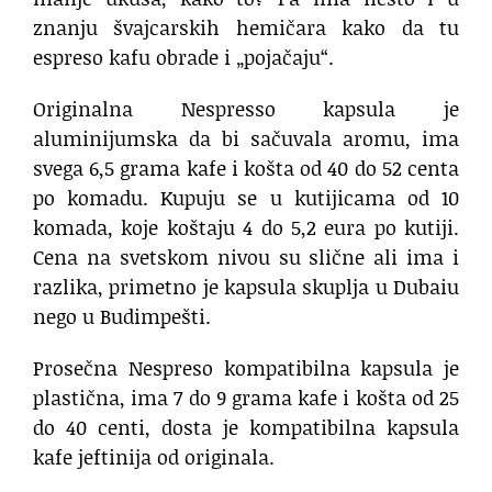
znanju švajcarskih hemičara kako da tu
espreso kafu obrade i „pojačaju“.
Originalna Nespresso kapsula je
aluminijumska da bi sačuvala aromu, ima
svega 6,5 grama kafe i košta od 40 do 52 centa
po komadu. Kupuju se u kutijicama od 10
komada, koje koštaju 4 do 5,2 eura po kutiji.
Cena na svetskom nivou su slične ali ima i
razlika, primetno je kapsula skuplja u Dubaiu
nego u Budimpešti.
Prosečna Nespreso kompatibilna kapsula je
plastična, ima 7 do 9 grama kafe i košta od 25
do 40 centi, dosta je kompatibilna kapsula
kafe jeftinija od originala.