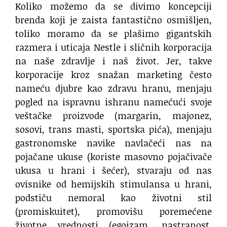
Koliko možemo da se divimo koncepciji
brenda koji je zaista fantastično osmišljen,
toliko moramo da se plašimo gigantskih
razmera i uticaja Nestle i sličnih korporacija
na naše zdravlje i naš život. Jer, takve
korporacije kroz snažan marketing često
nameću djubre kao zdravu hranu, menjaju
pogled na ispravnu ishranu namećući svoje
veštačke proizvode (margarin, majonez,
sosovi, trans masti, sportska pića), menjaju
gastronomske navike navlačeći nas na
pojačane ukuse (koriste masovno pojačivače
ukusa u hrani i šećer), stvaraju od nas
ovisnike od hemijskih stimulansa u hrani,
podstiču nemoral kao životni stil
(promiskuitet), promovišu poremećene
životne vrednosti (egoizam, nastranost,