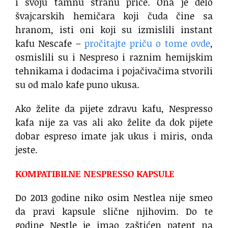
i svoju tamnu stranu priče. Ona je delo
švajcarskih hemičara koji čuda čine sa
hranom, isti oni koji su izmislili instant
kafu Nescafe –
pročitajte priču o tome ovde
,
osmislili su i Nespreso i raznim hemijskim
tehnikama i dodacima i pojačivačima stvorili
su od malo kafe puno ukusa.
Ako želite da pijete zdravu kafu, Nespresso
kafa nije za vas ali ako želite da dok pijete
dobar espreso imate jak ukus i miris, onda
jeste.
KOMPATIBILNE NESPRESSO KAPSULE
Do 2013 godine niko osim Nestlea nije smeo
da pravi kapsule slične njihovim. Do te
godine Nestle je imao zaštićen patent na