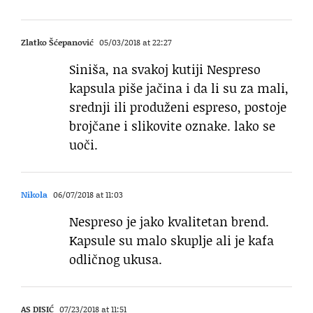
Zlatko Šćepanović
05/03/2018 at 22:27
Siniša, na svakoj kutiji Nespreso
kapsula piše jačina i da li su za mali,
srednji ili produženi espreso, postoje
brojčane i slikovite oznake. lako se
uoči.
Nikola
06/07/2018 at 11:03
Nespreso je jako kvalitetan brend.
Kapsule su malo skuplje ali je kafa
odličnog ukusa.
AS DISIĆ
07/23/2018 at 11:51