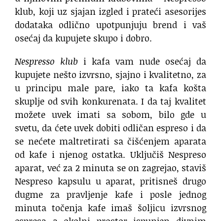
klub, koji uz sjajan izgled i prateći asesorijes
dodataka odlično upotpunjuju brend i vaš
osećaj da kupujete skupo i dobro.
Nespresso klub
i kafa vam nude osećaj da
kupujete nešto izvrsno, sjajno i kvalitetno, za
u principu male pare, iako ta kafa košta
skuplje od svih konkurenata. I da taj kvalitet
možete uvek imati sa sobom, bilo gde u
svetu, da ćete uvek dobiti odličan espreso i da
se nećete maltretirati sa čišćenjem aparata
od kafe i njenog ostatka. Uključiš Nespreso
aparat, već za 2 minuta se on zagrejao, staviš
Nespreso kapsulu u aparat, pritisneš drugo
dugme za pravljenje kafe i posle jednog
minuta točenja kafe imaš šoljicu izvrsnog
espresa a okolni prostor ispunjen divnim