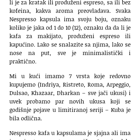
li je za kratak ili produženi espreso, sa ili bez
kofeina, kakva aroma preovladava. Svaka
Nespresso kapsula ima svoju boju, oznaku
koliko je jaka od 1 do 10 (12), oznaku da da li je
kafa za makijato, produženi espreso ili
kapućino. Lako se snalazite sa njima, lako se
nose na put, sve je minimalistički i
praktično.
Mi u kući imamo 7 vrsta koje redovno
kupujemo (Indriya, Ristreto, Roma, Arpeggio,
Dulsao, Khazaar, Dharkan – sve jači ukusi) i
uvek probamo par novih ukusa koji se
godišnje pojave u limitiranoj seriji – Kuba je
bila odlična.
Nespresso kafa u kapsulama je sjajna ali ima