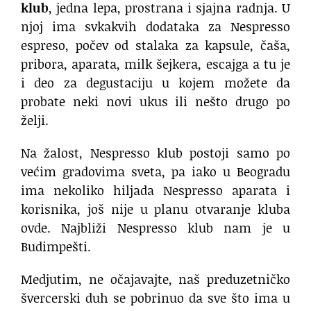
klub
, jedna lepa, prostrana i sjajna radnja. U
njoj ima svkakvih dodataka za Nespresso
espreso, počev od stalaka za kapsule, čaša,
pribora, aparata, milk šejkera, escajga a tu je
i deo za degustaciju u kojem možete da
probate neki novi ukus ili nešto drugo po
želji.
Na žalost, Nespresso klub postoji samo po
većim gradovima sveta, pa iako u Beogradu
ima nekoliko hiljada Nespresso aparata i
korisnika, još nije u planu otvaranje kluba
ovde. Najbliži Nespresso klub nam je u
Budimpešti.
Medjutim, ne očajavajte, naš preduzetničko
švercerski duh se pobrinuo da sve što ima u