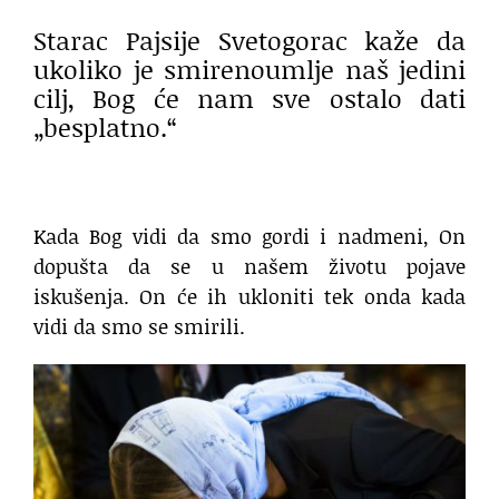
Starac Pajsije Svetogorac kaže da
ukoliko je smirenoumlje naš jedini
cilj, Bog će nam sve ostalo dati
„besplatno.“
Kada Bog vidi da smo gordi i nadmeni, On
dopušta da se u našem životu pojave
iskušenja. On će ih ukloniti tek onda kada
vidi da smo se smirili.