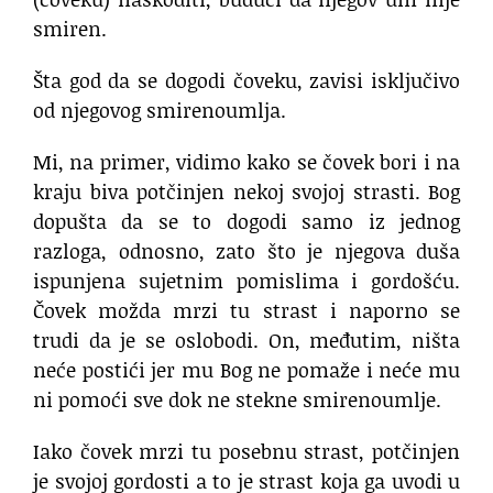
smiren.
Šta god da se dogodi čoveku, zavisi isključivo
od njegovog smirenoumlja.
Mi, na primer, vidimo kako se čovek bori i na
kraju biva potčinjen nekoj svojoj strasti. Bog
dopušta da se to dogodi samo iz jednog
razloga, odnosno, zato što je njegova duša
ispunjena sujetnim pomislima i gordošću.
Čovek možda mrzi tu strast i naporno se
trudi da je se oslobodi. On, međutim, ništa
neće postići jer mu Bog ne pomaže i neće mu
ni pomoći sve dok ne stekne smirenoumlje.
Iako čovek mrzi tu posebnu strast, potčinjen
je svojoj gordosti a to je strast koja ga uvodi u