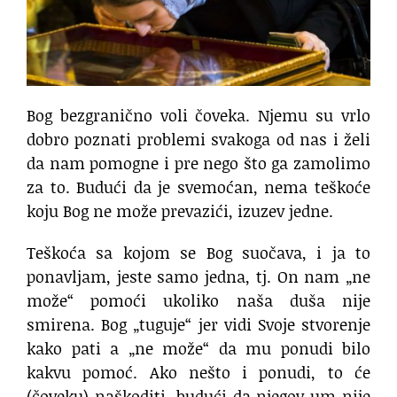
Bog bezgranično voli čoveka. Njemu su vrlo
dobro poznati problemi svakoga od nas i želi
da nam pomogne i pre nego što ga zamolimo
za to. Budući da je svemoćan, nema teškoće
koju Bog ne može prevazići, izuzev jedne.
Teškoća sa kojom se Bog suočava, i ja to
ponavljam, jeste samo jedna, tj. On nam „ne
može“ pomoći ukoliko naša duša nije
smirena. Bog „tuguje“ jer vidi Svoje stvorenje
kako pati a „ne može“ da mu ponudi bilo
kakvu pomoć. Ako nešto i ponudi, to će
(čoveku) naškoditi, budući da njegov um nije