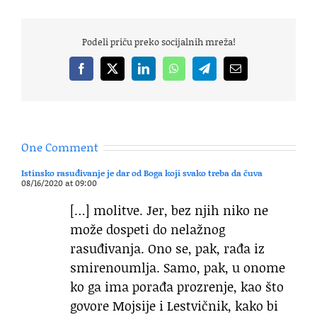
Podeli priču preko socijalnih mreža!
Facebook
X
LinkedIn
WhatsApp
Telegram
Email
One Comment
Istinsko rasuđivanje je dar od Boga koji svako treba da čuva
08/16/2020 at 09:00
[…] molitve. Jer, bez njih niko ne
može dospeti do nelažnog
rasuđivanja. Ono se, pak, rađa iz
smirenoumlja. Samo, pak, u onome
ko ga ima porađa prozrenje, kao što
govore Mojsije i Lestvičnik, kako bi