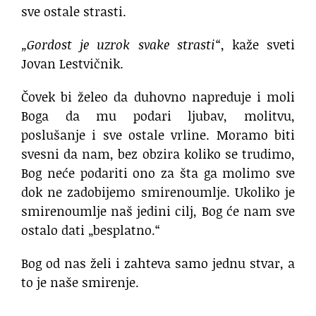
sve ostale strasti.
„Gordost je uzrok svake strasti“
, kaže sveti
Jovan Lestvičnik.
Čovek bi želeo da duhovno napreduje i moli
Boga da mu podari ljubav, molitvu,
poslušanje i sve ostale vrline. Moramo biti
svesni da nam, bez obzira koliko se trudimo,
Bog neće podariti ono za šta ga molimo sve
dok ne zadobijemo smirenoumlje. Ukoliko je
smirenoumlje naš jedini cilj, Bog će nam sve
ostalo dati „besplatno.“
Bog od nas želi i zahteva samo jednu stvar, a
to je naše smirenje.