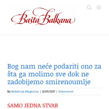
Skip
to
content
Bog nam neće podariti ono za
šta ga molimo sve dok ne
zadobijemo smirenoumlje
By
Redakcija Magazina
|
11/05/2017
|
Duhovnost
SAMO JEDNA STVAR