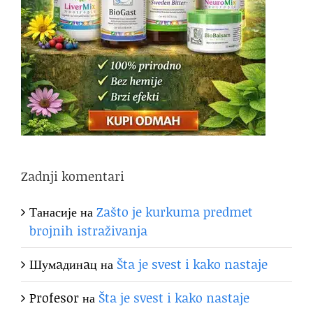
Zadnji komentari
Танасије
на
Zašto je kurkuma predmet
brojnih istraživanja
Шумaдинaц
на
Šta je svest i kako nastaje
Profesor
на
Šta je svest i kako nastaje