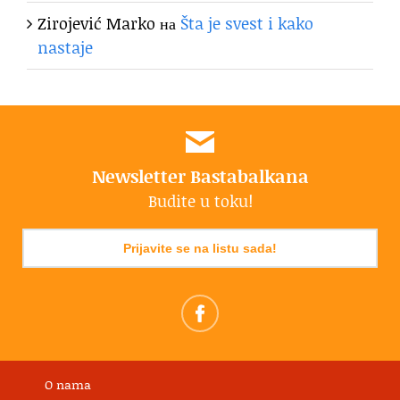
Zirojević Marko
на
Šta je svest i kako
nastaje
Newsletter Bastabalkana
Budite u toku!
Prijavite se na listu sada!
O nama