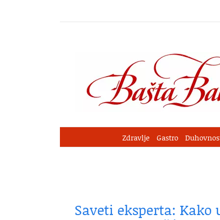
Skip
to
content
Zdravlje
Gastro
Duhovnos
Saveti eksperta: Kako u