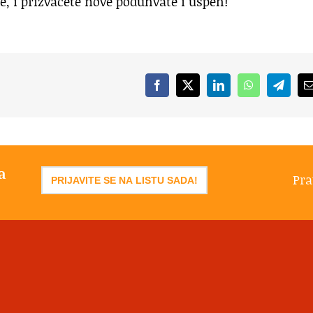
te, i prizvaćete nove poduhvate i uspeh!
Facebook
X
LinkedIn
WhatsApp
Telegr
a
Pra
PRIJAVITE SE NA LISTU SADA!