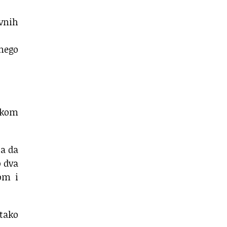
ivnih
nego
vakom
ba da
 dva
om i
 tako