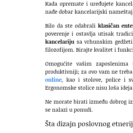
Kada opremate i uređujete kancel
nađe dobar kancelarijski nameštaj
Bilo da ste odabrali
klasičan ente
poverenje i ostavlja utisak tradi
kancelariju
sa vrhunskim gedžetim
filozofijom. Birajte kvalitet i funk
Omogućite vašim zaposlenima u
produktivniji; za ovo vam ne tr
online
, kao i stolove, police i
Ergonomske stolice nisu loša ideja
Ne morate birati između dobrog izgl
se nalazi u ponudi.
Šta dizajn poslovnog etneri