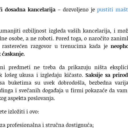
i dosadna kancelarija
– dozvoljeno je
pustiti maš
anjiti ozbiljnost izgleda vaših kancelarija, i mož
ne osobe, a ne roboti. Pored toga, o naročito zaniml
ti rasterećen razgovor u trenucima kada je
neoph
z ćaskanje.
vni predmeti ne treba da prikazuju ništa eksplici
ak lošeg ukusa i izgledaju kičasto.
Saksije sa priro
sa buketima su uvek dobrodošla, bezbedna varija
dinga i svečanih događaja u firmi pokazaće da vam
kog aspekta poslovanja.
e izložiti i ovo:
za profesionalna i stručna dostignuća;