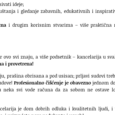
ivati ideje;
štanja i gledanje zabavnih, edukativnih i inspirat
ama
i drugim korisnim stvarima – više praktična 
r ovo svi znaju, a više podsetnik – kancelarija u s
na i provetrena!
ju, prašina obrisana a pod usisan; prljavi sudovi tre
sudove!
Profesionalno čišćenje je obavezno
jednom do
u neka svi vode računa da za sobom ne ostave l
elarija je dom dobrih odluka i kvalitetnih ljudi, i