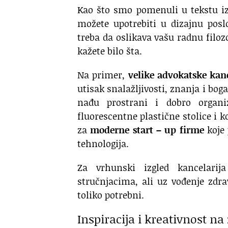
Kao što smo pomenuli u tekstu izn
možete upotrebiti u dizajnu posl
treba da oslikava vašu radnu filoz
kažete bilo šta.
Na primer,
velike advokatske kanc
utisak snalažljivosti, znanja i bog
nađu prostrani i dobro organiz
fluorescentne plastične stolice i ko
za
moderne start – up firme
koje 
tehnologija.
Za vrhunski izgled kancelari
stručnjacima, ali uz vođenje zd
toliko potrebni.
Inspiracija i kreativnost na