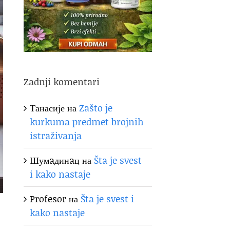
Zadnji komentari
Танасије
на
Zašto je
kurkuma predmet brojnih
istraživanja
Шумaдинaц
на
Šta je svest
i kako nastaje
Profesor
на
Šta je svest i
kako nastaje