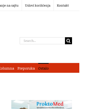
anje na sajtu
Uslovi korišćenja
Kontakt
Search
for:
Kolumna
Preporuka
Ostalo