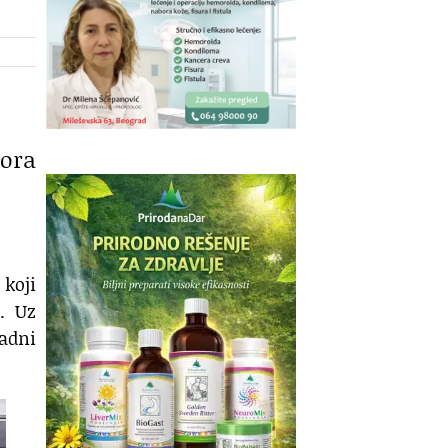
tora
koji
e. Uz
radni