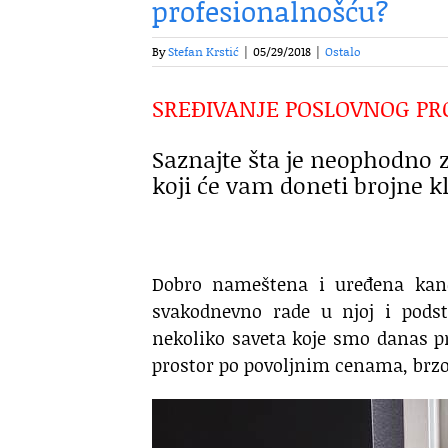
profesionalnošću?
By
Stefan Krstić
|
05/29/2018
|
Ostalo
SREĐIVANJE POSLOVNOG PR
Saznajte šta je neophodno 
koji će vam doneti brojne kl
Dobro nameštena i uređena kance
svakodnevno rade u njoj i podsti
nekoliko saveta koje smo danas p
prostor po povoljnim cenama, brzo 