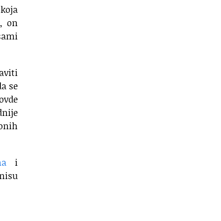
 koja
e, on
 sami
aviti
da se
ovde
dnije
ionih
ma
i
nisu