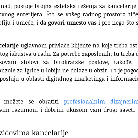
ad, postoje brojna estetska rešenja za kancelarije
ovnog enterijera. Što se vašeg radnog prostora tič
ofiju i umeće, i da
govori umesto vas
i pre nego što
elarije
uglavnom privlače klijente na koje treba ost
atog iskustva u radu. Za potrebe zaposlenih, tu treba 
ovani stolovi za birokratske poslove; takođe, 
nzole za igrice u lobiju ne dolaze u obzir. To je pogo
posluju u oblasti digitalnog marketinga i informac
ja možete se obratiti
profesionalnim dizajneri
ravim razumom i dobrim ukusom vam drugi saveti 
 zidovima kancelarije