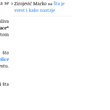
da se
Zirojević Marko
на
Šta je
svest i kako nastaje
liva
ace“
stom
 što
olice
stu.
i šta