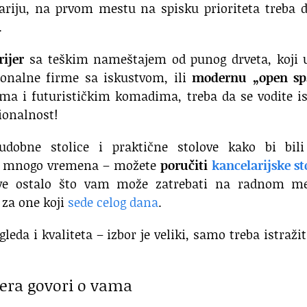
ariju, na prvom mestu na spisku prioriteta treba 
.
rijer
sa teškim nameštajem od punog drveta, koji u
cionalne firme sa iskustvom, ili
modernu „open sp
a i futurističkim komadima, treba da se vodite i
cionalnost!
dobne stolice i praktične stolove kako bi bili
eba mnogo vremena – možete
poručiti
kancelarijske st
 sve ostalo što vam može zatrebati na radnom me
 za one koji
sede celog dana
.
eda i kvaliteta – izbor je veliki, samo treba istražit
jera govori o vama