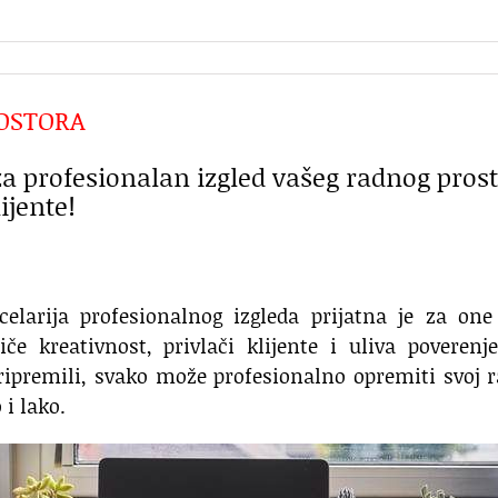
OSTORA
za profesionalan izgled vašeg radnog pros
ijente!
larija profesionalnog izgleda prijatna je za one 
če kreativnost, privlači klijente i uliva poverenj
ripremili, svako može profesionalno opremiti svoj 
i lako.