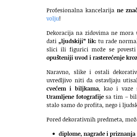
Profesionalna kancelarija
ne znač
volju
!
Dekoracija na zidovima ne mora um
dati
„ljudskiji” lik:
tu rade normal
slici ili figurici može se poves
opušteniji uvod i rasterećenje kro
Naravno, slike i ostali dekorati
uvredljivo niti da ostavljaju utis
cvećem i biljkama
, kao i vaze 
Uramljene fotografije
sa tim – bil
stalo samo do profita, nego i ljuds
Pored dekorativnih predmeta, možet
diplome, nagrade i priznanja