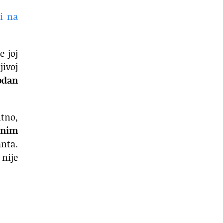
ti na
e joj
jivoj
odan
tno,
dnim
nta.
 nije