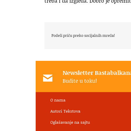
treba i da izgleda. Dobro je opremi
Podeli priču preko socijalnih mreža!
Newsletter Bastabalkan
Budite u toku!
O nama
Autori Tekstova
Oglašavanje na sajtu