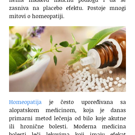
zasniva na placebo efektu. Postoje mnogi
mitovi o homeopatiji.
Homeopatija
je često upoređivana sa
alopatskom medicinom, koja je danas
primarni metod lečenja od bilo koje akutne
ili hronične bolesti. Moderna medicina
bolesti leči lekovima koji imaju efekat