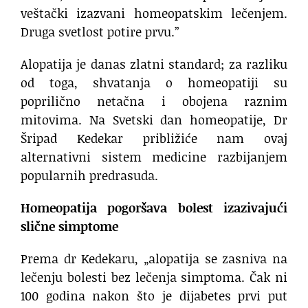
veštački izazvani homeopatskim lečenjem.
Druga svetlost potire prvu.”
Alopatija je danas zlatni standard; za razliku
od toga, shvatanja o homeopatiji su
poprilično netačna i obojena raznim
mitovima. Na Svetski dan homeopatije, Dr
Šripad Kedekar približiće nam ovaj
alternativni sistem medicine razbijanjem
popularnih predrasuda.
Homeopatija pogoršava bolest izazivajući
slične simptome
Prema dr Kedekaru, „alopatija se zasniva na
lečenju bolesti bez lečenja simptoma. Čak ni
100 godina nakon što je dijabetes prvi put