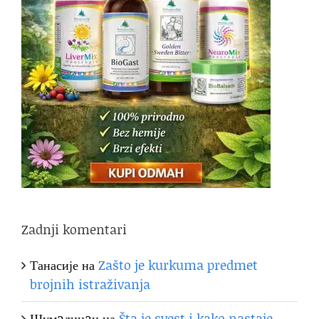
Zadnji komentari
Танасије
на
Zašto je kurkuma predmet
brojnih istraživanja
Шумaдинaц
на
Šta je svest i kako nastaje