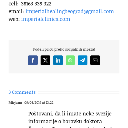
cell:+38163 339 322
email:
imperialhealingbeograd@gmail.
com
web:
imperialclinics.com
Podeli priču preko socijalnih mreža!
Facebook
X
LinkedIn
WhatsApp
Telegram
Email
3 Comments
Mirjana
09/06/2019 at 13:22
Poštovani, da li imate neke svežije
informacije o boravku doktora