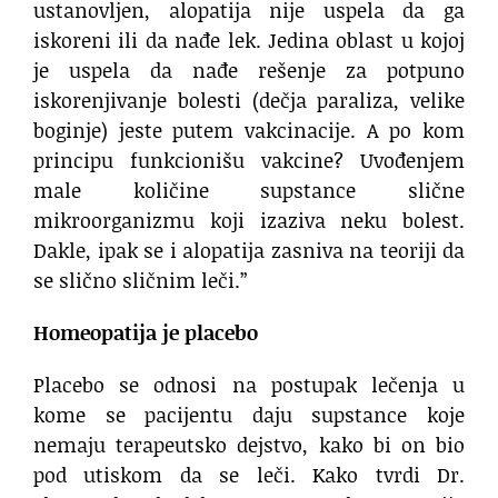
ustanovljen, alopatija nije uspela da ga
iskoreni ili da nađe lek. Jedina oblast u kojoj
je uspela da nađe rešenje za potpuno
iskorenjivanje bolesti (dečja paraliza, velike
boginje) jeste putem vakcinacije. A po kom
principu funkcionišu vakcine? Uvođenjem
male količine supstance slične
mikroorganizmu koji izaziva neku bolest.
Dakle, ipak se i alopatija zasniva na teoriji da
se slično sličnim leči.”
Homeopatija je placebo
Placebo se odnosi na postupak lečenja u
kome se pacijentu daju supstance koje
nemaju terapeutsko dejstvo, kako bi on bio
pod utiskom da se leči. Kako tvrdi Dr.