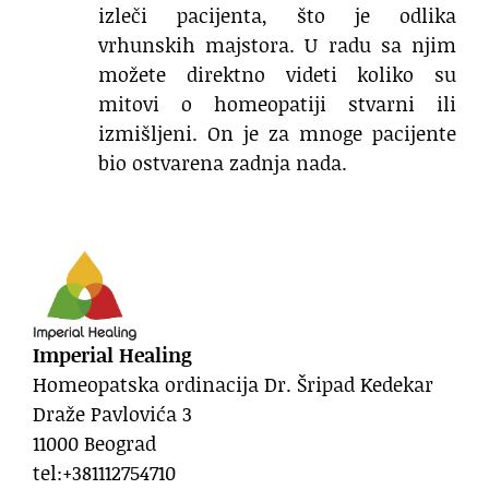
izleči pacijenta, što je odlika
vrhunskih majstora. U radu sa njim
možete direktno videti koliko su
mitovi o homeopatiji stvarni ili
izmišljeni. On je za mnoge pacijente
bio ostvarena zadnja nada.
Imperial Healing
Homeopatska ordinacija Dr.
Šripad Kedekar
Draže Pavlovića 3
11000 Beograd
tel:+381112754710