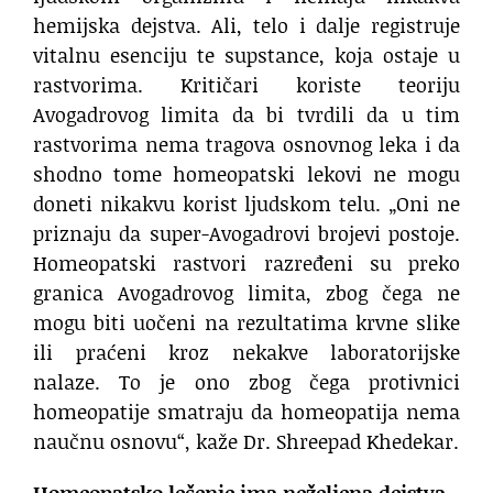
hemijska dejstva. Ali, telo i dalje registruje
vitalnu esenciju te supstance, koja ostaje u
rastvorima. Kritičari koriste teoriju
Avogadrovog limita da bi tvrdili da u tim
rastvorima nema tragova osnovnog leka i da
shodno tome homeopatski lekovi ne mogu
doneti nikakvu korist ljudskom telu. „Oni ne
priznaju da super-Avogadrovi brojevi postoje.
Homeopatski rastvori razređeni su preko
granica Avogadrovog limita, zbog čega ne
mogu biti uočeni na rezultatima krvne slike
ili praćeni kroz nekakve laboratorijske
nalaze. To je ono zbog čega protivnici
homeopatije smatraju da homeopatija nema
naučnu osnovu“, kaže Dr. Shreepad Khedekar.
Homeopatsko lečenje ima neželjena dejstva