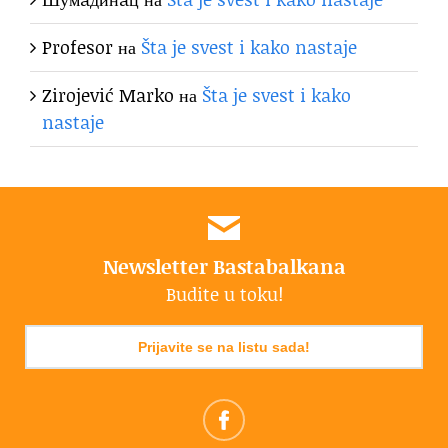
Profesor
на
Šta je svest i kako nastaje
Zirojević Marko
на
Šta je svest i kako
nastaje
Newsletter Bastabalkana
Budite u toku!
Prijavite se na listu sada!