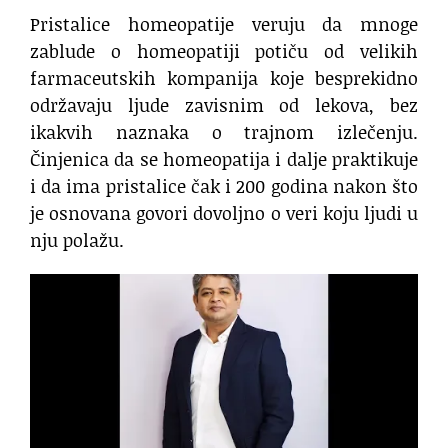
Pristalice homeopatije veruju da mnoge
zablude o homeopatiji potiču od velikih
farmaceutskih kompanija koje besprekidno
održavaju ljude zavisnim od lekova, bez
ikakvih naznaka o trajnom izlečenju.
Činjenica da se homeopatija i dalje praktikuje
i da ima pristalice čak i 200 godina nakon što
je osnovana govori dovoljno o veri koju ljudi u
nju polažu.