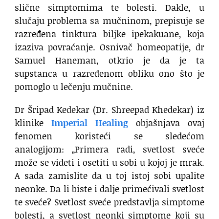
slične simptomima te bolesti. Dakle, u
slučaju problema sa mučninom, prepisuje se
razređena tinktura biljke ipekakuane, koja
izaziva povraćanje. Osnivač homeopatije, dr
Samuel Haneman, otkrio je da je ta
supstanca u razređenom obliku ono što je
pomoglo u lečenju mučnine.
Dr Šripad Kedekar (Dr. Shreepad Khedekar) iz
klinike
Imperial Healing
objašnjava ovaj
fenomen koristeći se sledećom
analogijom: „Primera radi, svetlost sveće
može se videti i osetiti u sobi u kojoj je mrak.
A sada zamislite da u toj istoj sobi upalite
neonke. Da li biste i dalje primećivali svetlost
te sveće? Svetlost sveće predstavlja simptome
bolesti, a svetlost neonki simptome koji su