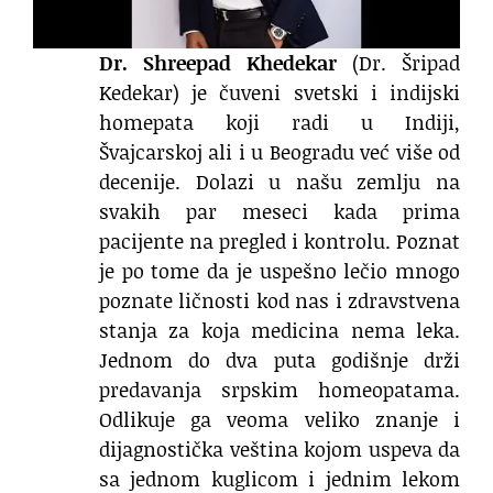
Dr. Shreepad Khedekar
(Dr.
Šripad
Kedekar) je čuveni svetski i indijski
homepata koji radi u Indiji,
Švajcarskoj ali i u Beogradu već više od
decenije. Dolazi u našu zemlju na
svakih par meseci kada prima
pacijente na pregled i kontrolu. Poznat
je po tome da je uspešno lečio mnogo
poznate ličnosti kod nas i zdravstvena
stanja za koja medicina nema leka.
Jednom do dva puta godišnje drži
predavanja srpskim homeopatama.
Odlikuje ga veoma veliko znanje i
dijagnostička veština kojom uspeva da
sa jednom kuglicom i jednim lekom