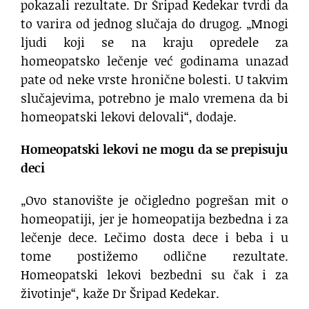
pokazali rezultate. Dr Šripad Kedekar tvrdi da
to varira od jednog slučaja do drugog. „Mnogi
ljudi koji se na kraju opredele za
homeopatsko lečenje već godinama unazad
pate od neke vrste hronične bolesti. U takvim
slučajevima, potrebno je malo vremena da bi
homeopatski lekovi delovali“, dodaje.
Homeopatski lekovi ne mogu da se prepisuju
deci
„Ovo stanovište je očigledno pogrešan mit o
homeopatiji, jer je homeopatija bezbedna i za
lečenje dece. Lečimo dosta dece i beba i u
tome postižemo odlične rezultate.
Homeopatski lekovi bezbedni su čak i za
životinje“, kaže Dr Šripad Kedekar.