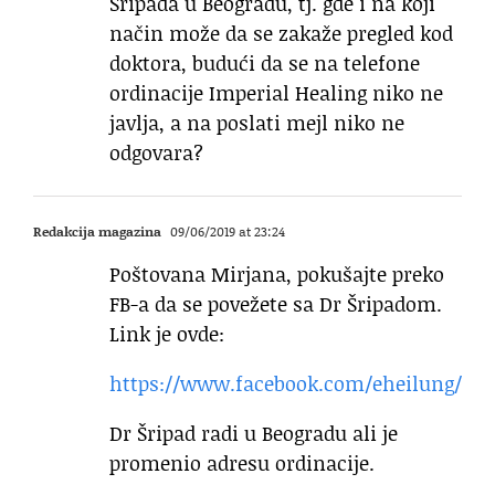
Šripada u Beogradu, tj. gde i na koji
način može da se zakaže pregled kod
doktora, budući da se na telefone
ordinacije Imperial Healing niko ne
javlja, a na poslati mejl niko ne
odgovara?
Redakcija magazina
09/06/2019 at 23:24
Poštovana Mirjana, pokušajte preko
FB-a da se povežete sa Dr Šripadom.
Link je ovde:
https://www.facebook.com/eheilung/
Dr Šripad radi u Beogradu ali je
promenio adresu ordinacije.