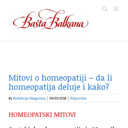
Skip
to
content
Mitovi o homeopatiji – da li
homeopatija deluje i kako?
By
Redakcija Magazina
|
09/03/2018
|
Preporuka
HOMEOPATSKI MITOVI