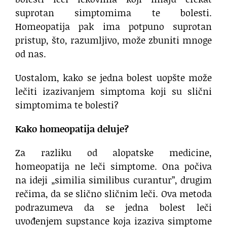
suprotan simptomima te bolesti.
Homeopatija pak ima potpuno suprotan
pristup, što, razumljivo, može zbuniti mnoge
od nas.
Uostalom, kako se jedna bolest uopšte može
lečiti izazivanjem simptoma koji su slični
simptomima te bolesti?
Kako homeopatija deluje?
Za razliku od alopatske medicine,
homeopatija ne leči simptome. Ona počiva
na ideji „similia similibus curantur”, drugim
rečima, da se slično sličnim leči. Ova metoda
podrazumeva da se jedna bolest leči
uvođenjem supstance koja izaziva simptome