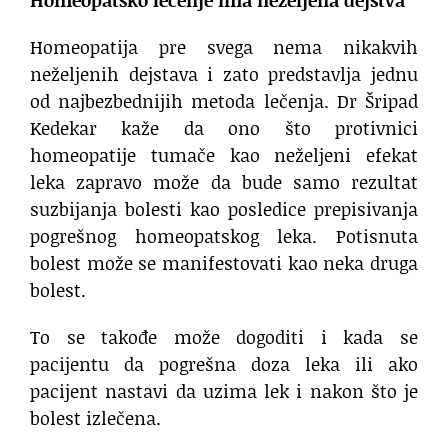
Homeopatija pre svega nema nikakvih
neželjenih dejstava i zato predstavlja jednu
od najbezbednijih metoda lečenja. Dr Šripad
Kedekar kaže da ono što protivnici
homeopatije tumače kao neželjeni efekat
leka zapravo može da bude samo rezultat
suzbijanja bolesti kao posledice prepisivanja
pogrešnog homeopatskog leka. Potisnuta
bolest može se manifestovati kao neka druga
bolest.
To se takođe može dogoditi i kada se
pacijentu da pogrešna doza leka ili ako
pacijent nastavi da uzima lek i nakon što je
bolest izlečena.