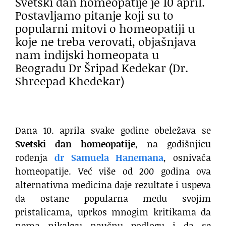
Svetski dan homeopatije je 10 april.
Postavljamo pitanje koji su to
popularni mitovi o homeopatiji u
koje ne treba verovati, objašnjava
nam indijski homeopata u
Beogradu Dr Šripad Kedekar (Dr.
Shreepad Khedekar)
Dana 10. aprila svake godine obeležava se
Svetski dan homeopatije
, na godišnjicu
rođenja
dr Samuela Hanemana
, osnivača
homeopatije. Već više od 200 godina ova
alternativna medicina daje rezultate i uspeva
da ostane popularna među svojim
pristalicama, uprkos mnogim kritikama da
nema nikakvu naučnu podlogu i da se