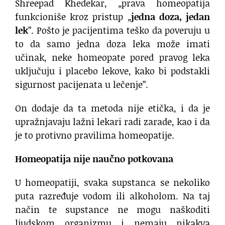
Shreepad Khedekar, „prava homeopatija
funkcioniše kroz pristup „
jedna doza, jedan
lek
”. Pošto je pacijentima teško da poveruju u
to da samo jedna doza leka može imati
učinak, neke homeopate pored pravog leka
uključuju i placebo lekove, kako bi podstakli
sigurnost pacijenata u lečenje”.
On dodaje da ta metoda nije etička, i da je
upražnjavaju lažni lekari radi zarade, kao i da
je to protivno pravilima homeopatije.
Homeopatija nije naučno potkovana
U homeopatiji, svaka supstanca se nekoliko
puta razređuje vodom ili alkoholom. Na taj
način te supstance ne mogu naškoditi
ljudskom organizmu i nemaju nikakva