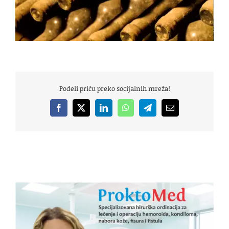
Podeli priču preko socijalnih mreža!
Facebook
X
LinkedIn
WhatsApp
Telegram
Email