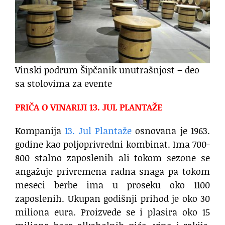
Vinski podrum Šipčanik unutrašnjost – deo
sa stolovima za evente
PRIČA O VINARIJI 13. JUL PLANTAŽE
Kompanija
13. Jul Plantaže
osnovana je 1963.
godine kao poljoprivredni kombinat. Ima 700-
800 stalno zaposlenih ali tokom sezone se
angažuje privremena radna snaga pa tokom
meseci berbe ima u proseku oko 1100
zaposlenih. Ukupan godišnji prihod je oko 30
miliona eura. Proizvede se i plasira oko 15