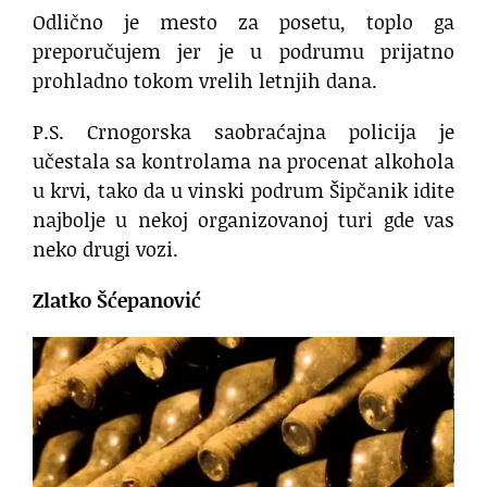
Odlično je mesto za posetu, toplo ga
preporučujem jer je u podrumu prijatno
prohladno tokom vrelih letnjih dana.
P.S. Crnogorska saobraćajna policija je
učestala sa kontrolama na procenat alkohola
u krvi, tako da u vinski podrum Šipčanik idite
najbolje u nekoj organizovanoj turi gde vas
neko drugi vozi.
Zlatko Šćepanović