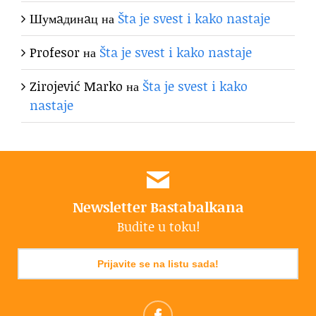
Шумaдинaц
на
Šta je svest i kako nastaje
Profesor
на
Šta je svest i kako nastaje
Zirojević Marko
на
Šta je svest i kako
nastaje
Newsletter Bastabalkana
Budite u toku!
Prijavite se na listu sada!