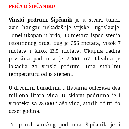
PRIČA O ŠIPČANIKU
Vinski podrum Šipčanik
je u stvari tunel,
avio hangar nekadašnje vojske Jugoslavije.
Tunel ukopan u brdo, 30 metara ispod stenja
istoimenog brda, dug je 356 metara, visok 7
metara i širok 13,5 metara. Ukupna radna
površina podruma je 7.000 m2. Idealna je
lokacija za vinski podrum. Ima stabilnu
temperaturu od 18 stepeni.
U drvenim buradima i flašama odležava dva
miliona litara vina. U sklopu podruma je i
vinoteka sa 28.000 flaša vina, starih od tri do
deset godina.
Tu pored vinskog podruma Šipčanik je i