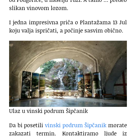
slikan vinovom lozom.
I jedna impresivna priča o Plantažama 13 Jul
koju valja ispričati, a počinje sasvim obično.
Ulaz u vinski podrum Šipčanik
Da bi posetili
vinski podrum Šipčanik
morate
zakazati termin. Kontaktiramo ljude iz