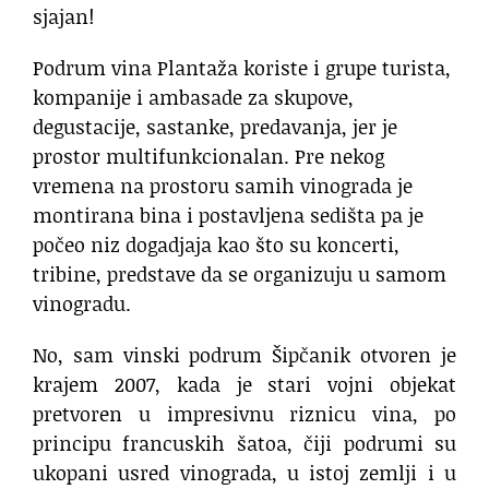
sjajan!
Podrum vina Plantaža koriste i grupe turista,
kompanije i ambasade za skupove,
degustacije, sastanke, predavanja, jer je
prostor multifunkcionalan. Pre nekog
vremena na prostoru samih vinograda je
montirana bina i postavljena sedišta pa je
počeo niz dogadjaja kao što su koncerti,
tribine, predstave da se organizuju u samom
vinogradu.
No, sam vinski podrum Šipčanik otvoren je
krajem 2007, kada je stari vojni objekat
pretvoren u impresivnu riznicu vina, po
principu francuskih šatoa, čiji podrumi su
ukopani usred vinograda, u istoj zemlji i u