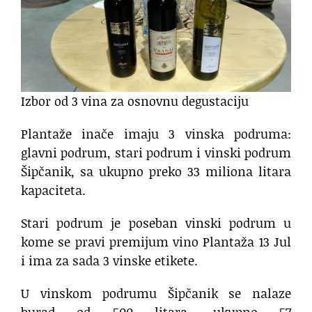
Izbor od 3 vina za osnovnu degustaciju
Plantaže inače imaju 3 vinska podruma:
glavni podrum, stari podrum i vinski podrum
Šipčanik, sa ukupno preko 33 miliona litara
kapaciteta.
Stari podrum je poseban vinski podrum u
kome se pravi premijum vino Plantaža 13 Jul
i ima za sada 3 vinske etikete.
U vinskom podrumu Šipčanik se nalaze
burad od 500 litara, ukupno 57