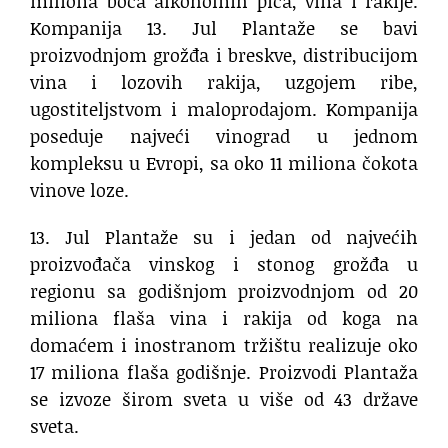
miliona boca alkoholnih pića, vina i rakije.
Kompanija 13. Jul Plantaže se bavi
proizvodnjom grožđa i breskve, distribucijom
vina i lozovih rakija, uzgojem ribe,
ugostiteljstvom i maloprodajom. Kompanija
poseduje najveći vinograd u jednom
kompleksu u Evropi, sa oko 11 miliona čokota
vinove loze.
13. Jul Plantaže su i jedan od najvećih
proizvođača vinskog i stonog grožđa u
regionu sa godišnjom proizvodnjom od 20
miliona flaša vina i rakija od koga na
domaćem i inostranom tržištu realizuje oko
17 miliona flaša godišnje. Proizvodi Plantaža
se izvoze širom sveta u više od 43 države
sveta.