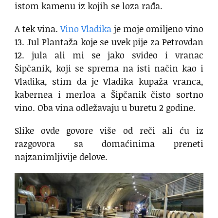
istom kamenu iz kojih se loza rađa.
A tek vina.
Vino Vladika
je moje omiljeno vino
13. Jul Plantaža koje se uvek pije za Petrovdan
12. jula ali mi se jako svideo i vranac
Šipčanik, koji se sprema na isti način kao i
Vladika, stim da je Vladika kupaža vranca,
kabernea i merloa a Šipčanik čisto sortno
vino. Oba vina odležavaju u buretu 2 godine.
Slike ovde govore više od reči ali ću iz
razgovora sa domaćinima preneti
najzanimljivije delove.