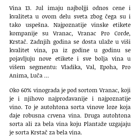
Vina 13. Jul imaju najboljji odnos cene i
kvaliteta u ovom delu sveta zbog čega su i
tako uspešna. Najpoznatije vinske etikete
kompanije su Vranac, Vranac Pro Corde,
Krstač. Zadnjih godina se dosta ulaže u viši
kvalitet vina, pa iz godine u godinu se
pojavljuju nove etikete i sve bolja vina u
višem segmentu: Vladika, Val, Epoha, Pro
Anima, Luča …
Oko 60% vinograda je pod sortom Vranac, koji
je i njihovo najprodavanije i najpoznatije
vino. To je autohtona sorta vinove loze koja
daje robusna crvena vina. Druga autohtona
sorta ali za bela vina koju Plantaže uzgajaju
je sorta Krstač za bela vina.