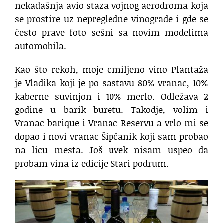
nekadašnja avio staza vojnog aerodroma koja
se prostire uz nepregledne vinograde i gde se
često prave foto sešni sa novim modelima
automobila.
Kao što rekoh, moje omiljeno vino Plantaža
je Vladika koji je po sastavu 80% vranac, 10%
kaberne suvinjon i 10% merlo. Odležava 2
godine u barik buretu. Takodje, volim i
Vranac barique i Vranac Reservu a vrlo mi se
dopao i novi vranac Šipčanik koji sam probao
na licu mesta. Još uvek nisam uspeo da
probam vina iz edicije Stari podrum.