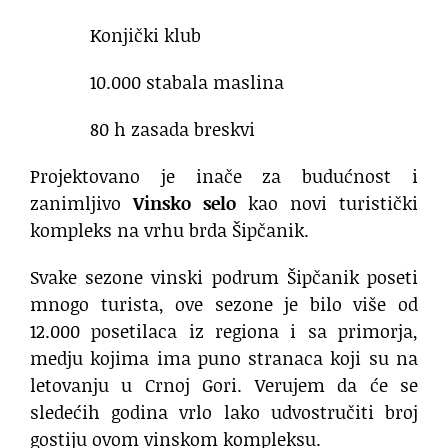
Konjički klub
10.000 stabala maslina
80 h zasada breskvi
Projektovano je inače za budućnost i
zanimljivo
Vinsko selo
kao novi turistički
kompleks na vrhu brda Šipčanik.
Svake sezone vinski podrum Šipčanik poseti
mnogo turista, ove sezone je bilo više od
12.000 posetilaca iz regiona i sa primorja,
medju kojima ima puno stranaca koji su na
letovanju u Crnoj Gori. Verujem da će se
sledećih godina vrlo lako udvostručiti broj
gostiju ovom vinskom kompleksu.