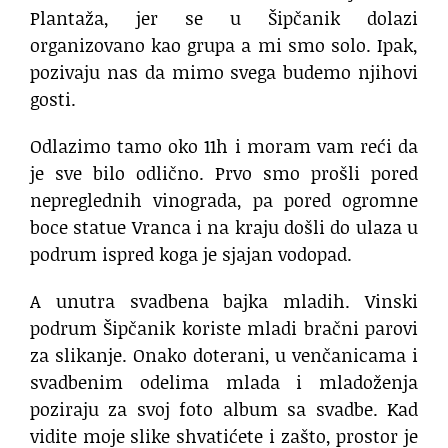
Plantaža, jer se u Šipčanik dolazi
organizovano kao grupa a mi smo solo. Ipak,
pozivaju nas da mimo svega budemo njihovi
gosti.
Odlazimo tamo oko 11h i moram vam reći da
je sve bilo odlično. Prvo smo prošli pored
nepreglednih vinograda, pa pored ogromne
boce statue Vranca i na kraju došli do ulaza u
podrum ispred koga je sjajan vodopad.
A unutra svadbena bajka mladih. Vinski
podrum Šipčanik koriste mladi bračni parovi
za slikanje. Onako doterani, u venčanicama i
svadbenim odelima mlada i mladoženja
poziraju za svoj foto album sa svadbe. Kad
vidite moje slike shvatićete i zašto, prostor je