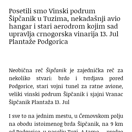
Posetili smo Vinski podrum
Šipčanik u Tuzima, nekadašnji avio
hangar i stari aerodrom kojim sad
upravlja crnogorska vinarija 13. Jul
Plantaže Podgorica
Neobična reč
Šipčanik
je zajednička reč za
nekoliko stvari: brdo i tvrdjava pored
Podgorice, stari vojni tunel za ratne avione,
veliki vinski podrum Šipčanik i sjajni Vranac
Šipčanik Plantaža 13. Jul
I sve to na jednim mestu, u Ćemovskom polju
na obodu istoimenog brda Šipčanik, na 9 km
od Podgorice, u naselju Tuzi. A tamo … predeo