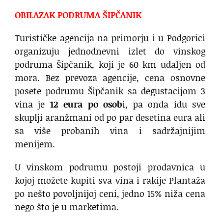
OBILAZAK PODRUMA ŠIPČANIK
Turističke agencija na primorju i u Podgorici
organizuju jednodnevni izlet do vinskog
podruma Šipčanik, koji je 60 km udaljen od
mora. Bez prevoza agencije, cena osnovne
posete podrumu Šipčanik sa degustacijom 3
vina je
12 eura po osob
i, pa onda idu sve
skuplji aranžmani od po par desetina eura ali
sa više probanih vina i sadržajnijim
menijem.
U vinskom podrumu postoji prodavnica u
kojoj možete kupiti sva vina i rakije Plantaža
po nešto povoljnijoj ceni, jedno 15% niža cena
nego što je u marketima.