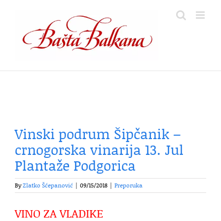
Skip
to
content
Vinski podrum Šipčanik –
crnogorska vinarija 13. Jul
Plantaže Podgorica
By
Zlatko Šćepanović
|
09/15/2018
|
Preporuka
VINO ZA VLADIKE