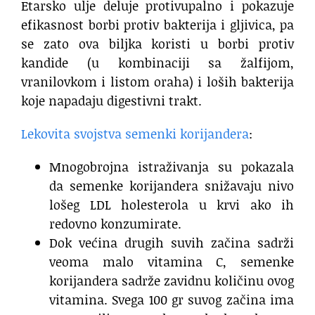
Etarsko ulje deluje protivupalno i pokazuje
efikasnost borbi protiv bakterija i gljivica, pa
se zato ova biljka koristi u borbi protiv
kandide (u kombinaciji sa žalfijom,
vranilovkom i listom oraha) i loših bakterija
koje napadaju digestivni trakt.
Lekovita svojstva semenki korijandera
:
Mnogobrojna istraživanja su pokazala
da semenke korijandera snižavaju nivo
lošeg LDL holesterola u krvi ako ih
redovno konzumirate.
Dok većina drugih suvih začina sadrži
veoma malo vitamina C, semenke
korijandera sadrže zavidnu količinu ovog
vitamina. Svega 100 gr suvog začina ima