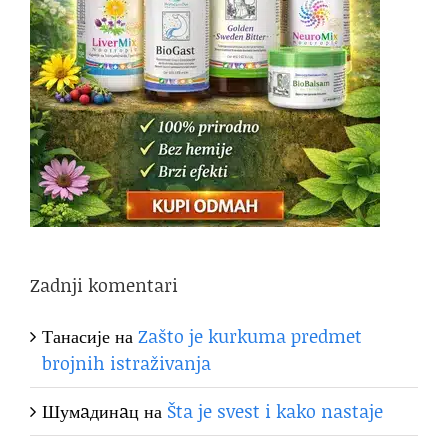
Zadnji komentari
Танасије
на
Zašto je kurkuma predmet
brojnih istraživanja
Шумaдинaц
на
Šta je svest i kako nastaje