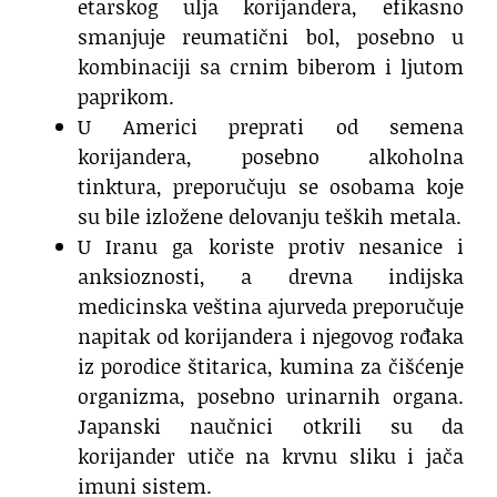
etarskog ulja korijandera, efikasno
smanjuje reumatični bol, posebno u
kombinaciji sa crnim biberom i ljutom
paprikom.
U Americi preprati od semena
korijandera, posebno alkoholna
tinktura, preporučuju se osobama koje
su bile izložene delovanju teških metala.
U Iranu ga koriste protiv nesanice i
anksioznosti, a drevna indijska
medicinska veština ajurveda preporučuje
napitak od korijandera i njegovog rođaka
iz porodice štitarica, kumina za čišćenje
organizma, posebno urinarnih organa.
Japanski naučnici otkrili su da
korijander utiče na krvnu sliku i jača
imuni sistem.