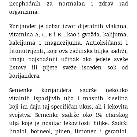
neophodnih za normalan i zdrav rad
organizma.
Korijander je dobar izvor dijetalnih vlakana,
vitamina A, C, E i K , kao i gvožđa, kalijuma,
kalcijuma i magnezijuma. Antioksidansi i
fitonutrijenti, koje ova začinska biljka sadrži,
imaju najsnažniji učinak ako jedete sveže
listove ili pijete sveže isceđen sok od
korijandera.
Semenke korijandera sadrže nekoliko
vitalnih isparljivih ulja i masnih kiselina
koji im daju taj specifičan ukus, ali i lekovita
svojstva. Semenke sadrže oko 1% etarskog
ulja koje je nosilac lekovitosti biljke. Sadrži
linalol, borneol, pinen, limonen i geraniol.