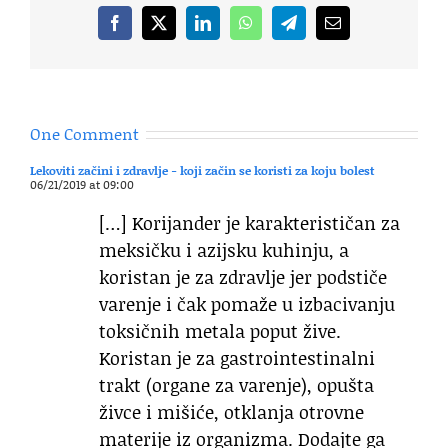
Facebook
X
LinkedIn
WhatsApp
Telegram
Email
One Comment
Lekoviti začini i zdravlje - koji začin se koristi za koju bolest
06/21/2019 at 09:00
[…] Korijander je karakterističan za
meksičku i azijsku kuhinju, a
koristan je za zdravlje jer podstiče
varenje i čak pomaže u izbacivanju
toksičnih metala poput žive.
Koristan je za gastrointestinalni
trakt (organe za varenje), opušta
živce i mišiće, otklanja otrovne
materije iz organizma. Dodajte ga