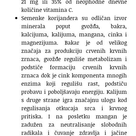
21 mg ili 35% od neophodne dnevne
količine vitamina C.
Semenke korijandera su odličan izvor
minerala poput gvožđa, bakra,
kalcijuma, kalijuma, mangana, cinka i
magnezijuma. Bakar je od velikog
značaja za produkciju crvenih krvnih
zrnaca, gvožđe reguliše metabolizam i
podstiče formaciju crvenih krvnih
zrnaca dok je cink komponenta mnogih
enzima koji regulišu rast, podstiču
probavu i poboljšavaju energiju. Kalijum
s druge strane igra značajnu ulogu kod
regulisanja otkucaja srca i krvnog
pritiska. I na posletku mangan je
zadužen za neutralisanje slobodnih
radikala i čuvanje zdravlja i jačine