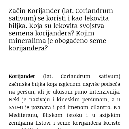
Začin Korijander (lat. Coriandrum
sativum) se koristi i kao lekovita
biljka. Koja su lekovita svojstva
semena korijandera? Kojim
mineralima je obogaćeno seme
korijandera?
Korijander
(lat. Coriandrum sativum)
začinska biljka koja izgledom najviše podseća
na peršun, ali je ukusom puno intenzivnija.
Neki je nazivaju i kineskim peršunom, a u
SAD-u je poznata i pod imenom cilantro. Na
Mediteranu, Bliskom istoku i u azijskim
zemljama listovi i seme korijandera koriste