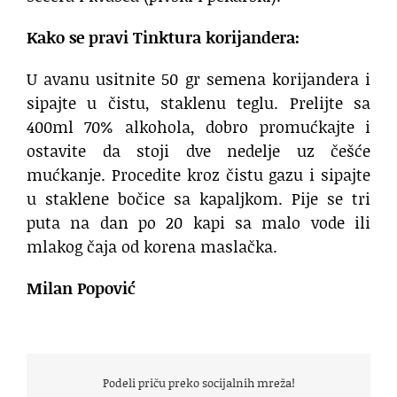
Kako se pravi Tinktura korijandera:
U avanu usitnite 50 gr semena korijandera i
sipajte u čistu, staklenu teglu. Prelijte sa
400ml 70% alkohola, dobro promućkajte i
ostavite da stoji dve nedelje uz češće
mućkanje. Procedite kroz čistu gazu i sipajte
u staklene bočice sa kapaljkom. Pije se tri
puta na dan po 20 kapi sa malo vode ili
mlakog čaja od korena maslačka.
Milan Popović
Podeli priču preko socijalnih mreža!