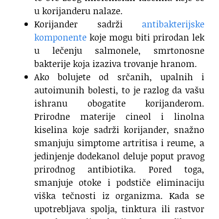
u korijanderu nalaze.
Korijander sadrži
antibakterijske
komponente
koje mogu biti prirodan lek
u lečenju salmonele, smrtonosne
bakterije koja izaziva trovanje hranom.
Ako bolujete od srčanih, upalnih i
autoimunih bolesti, to je razlog da vašu
ishranu obogatite korijanderom.
Prirodne materije cineol i linolna
kiselina koje sadrži korijander, snažno
smanjuju simptome artritisa i reume, a
jedinjenje dodekanol deluje poput pravog
prirodnog antibiotika. Pored toga,
smanjuje otoke i podstiče eliminaciju
viška tečnosti iz organizma. Kada se
upotrebljava spolja, tinktura ili rastvor