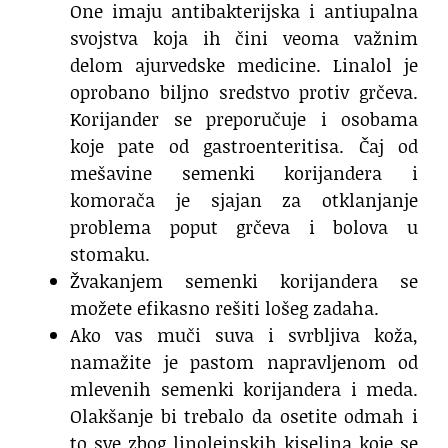
One imaju antibakterijska i antiupalna
svojstva koja ih čini veoma važnim
delom ajurvedske medicine. Linalol je
oprobano biljno sredstvo protiv grčeva.
Korijander se preporučuje i osobama
koje pate od gastroenteritisa. Čaj od
mešavine semenki korijandera i
komorača je sjajan za otklanjanje
problema poput grčeva i bolova u
stomaku.
Žvakanjem semenki korijandera se
možete efikasno rešiti lošeg zadaha.
Ako vas muči suva i svrbljiva koža,
namažite je pastom napravljenom od
mlevenih semenki korijandera i meda.
Olakšanje bi trebalo da osetite odmah i
to sve zbog linoleinskih kiselina koje se