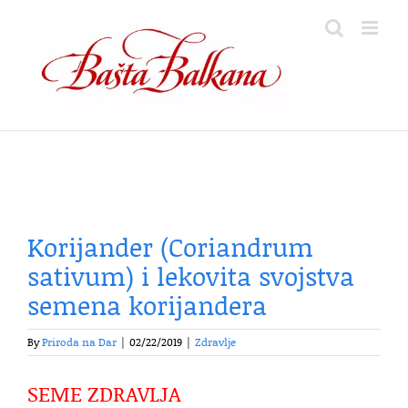
Skip
to
content
Korijander (Coriandrum
sativum) i lekovita svojstva
semena korijandera
By
Priroda na Dar
|
02/22/2019
|
Zdravlje
SEME ZDRAVLJA