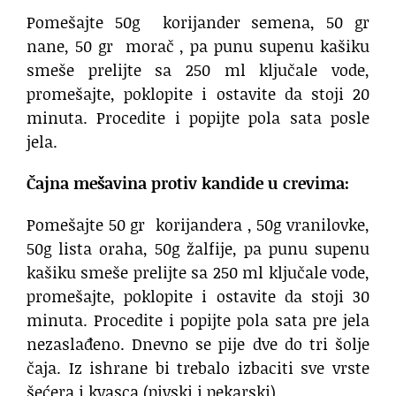
Pomešajte 50g korijander semena, 50 gr
nane, 50 gr morač , pa punu supenu kašiku
smeše prelijte sa 250 ml ključale vode,
promešajte, poklopite i ostavite da stoji 20
minuta. Procedite i popijte pola sata posle
jela.
Čajna mešavina protiv kandide u crevima:
Pomešajte 50 gr korijandera , 50g vranilovke,
50g lista oraha, 50g žalfije, pa punu supenu
kašiku smeše prelijte sa 250 ml ključale vode,
promešajte, poklopite i ostavite da stoji 30
minuta. Procedite i popijte pola sata pre jela
nezaslađeno. Dnevno se pije dve do tri šolje
čaja. Iz ishrane bi trebalo izbaciti sve vrste
šećera i kvasca (pivski i pekarski).