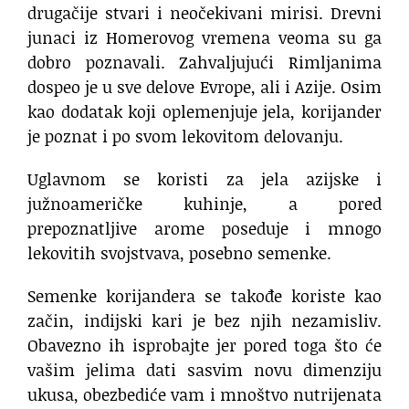
drugačije stvari i neočekivani mirisi. Drevni
junaci iz Homerovog vremena veoma su ga
dobro poznavali. Zahvaljujući Rimljanima
dospeo je u sve delove Evrope, ali i Azije. Osim
kao dodatak koji oplemenjuje jela, korijander
je poznat i po svom lekovitom delovanju.
Uglavnom se koristi za jela azijske i
južnoameričke kuhinje, a pored
prepoznatljive arome poseduje i mnogo
lekovitih svojstvava, posebno semenke.
Semenke korijandera se takođe koriste kao
začin, indijski kari je bez njih nezamisliv.
Obavezno ih isprobajte jer pored toga što će
vašim jelima dati sasvim novu dimenziju
ukusa, obezbediće vam i mnoštvo nutrijenata