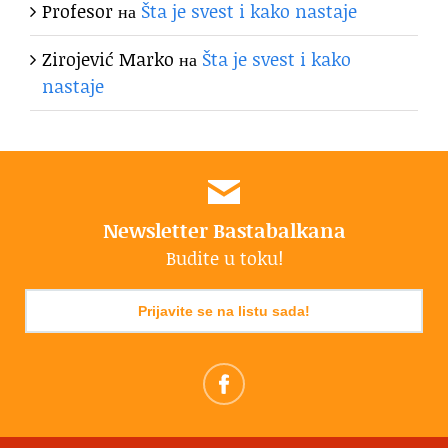
Profesor
на
Šta je svest i kako nastaje
Zirojević Marko
на
Šta je svest i kako
nastaje
Newsletter Bastabalkana
Budite u toku!
Prijavite se na listu sada!