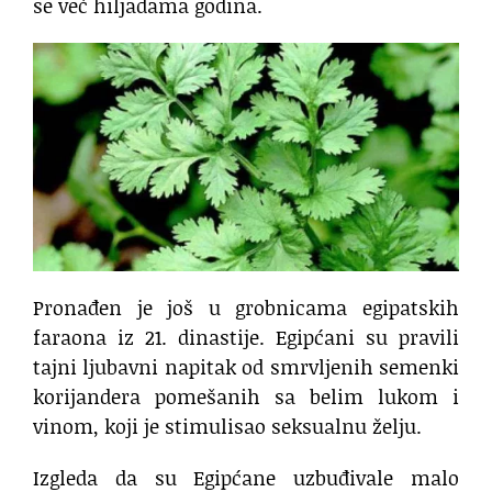
se već hiljadama godina.
Pronađen je još u grobnicama egipatskih
faraona iz 21. dinastije. Egipćani su pravili
tajni ljubavni napitak od smrvljenih semenki
korijandera pomešanih sa belim lukom i
vinom, koji je stimulisao seksualnu želju.
Izgleda da su Egipćane uzbuđivale malo