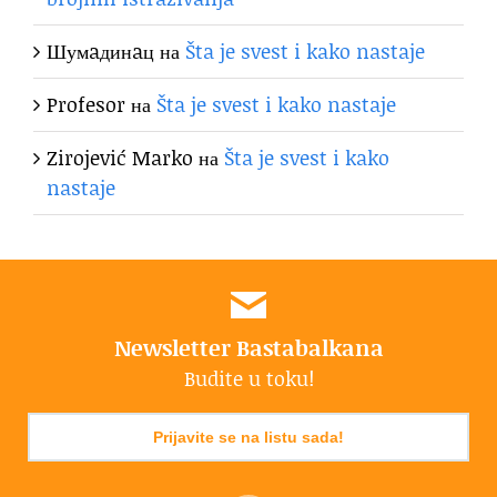
Шумaдинaц
на
Šta je svest i kako nastaje
Profesor
на
Šta je svest i kako nastaje
Zirojević Marko
на
Šta je svest i kako
nastaje
Newsletter Bastabalkana
Budite u toku!
Prijavite se na listu sada!