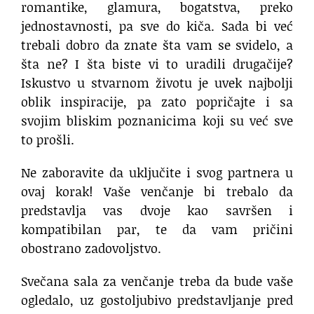
romantike, glamura, bogatstva, preko
jednostavnosti, pa sve do kiča. Sada bi već
trebali dobro da znate šta vam se svidelo, a
šta ne? I šta biste vi to uradili drugačije?
Iskustvo u stvarnom životu je uvek najbolji
oblik inspiracije, pa zato popričajte i sa
svojim bliskim poznanicima koji su već sve
to prošli.
Ne zaboravite da uključite i svog partnera u
ovaj korak! Vaše venčanje bi trebalo da
predstavlja vas dvoje kao savršen i
kompatibilan par, te da vam pričini
obostrano zadovoljstvo.
Svečana sala za venčanje treba da bude vaše
ogledalo, uz gostoljubivo predstavljanje pred