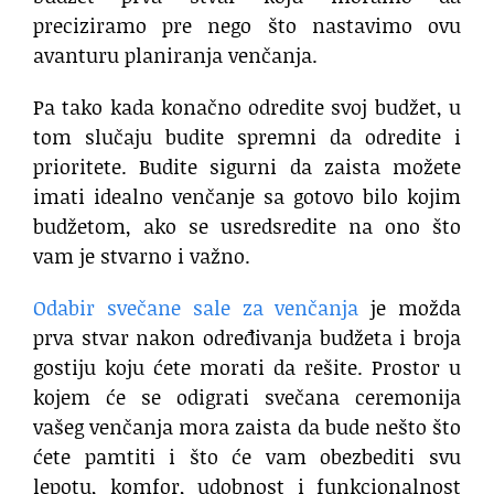
preciziramo pre nego što nastavimo ovu
avanturu planiranja venčanja.
Pa tako kada konačno odredite svoj budžet, u
tom slučaju budite spremni da odredite i
prioritete. Budite sigurni da zaista možete
imati idealno venčanje sa gotovo bilo kojim
budžetom, ako se usredsredite na ono što
vam je stvarno i važno.
Odabir svečane sale za venčanja
je možda
prva stvar nakon određivanja budžeta i broja
gostiju koju ćete morati da rešite. Prostor u
kojem će se odigrati svečana ceremonija
vašeg venčanja mora zaista da bude nešto što
ćete pamtiti i što će vam obezbediti svu
lepotu, komfor, udobnost i funkcionalnost