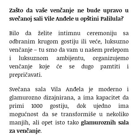
Zašto da vaše venčanje ne bude upravo u
svečanoj sali Vile Anđele u opštini Palilula?
Bilo da želite intimnu ceremoniju sa
odbranim krugom gostiju ili veće, luksuzno
venčanje – tu smo da vam u našem prelepom
i luksuznom ambijentu, organizujemo
venčanje koje će se dugo pamtiti i
prepričavati.
Svečana sala Vila Anđela je moderno i
glamurozno dizajnirana, a ima kapacitet da
primi 1000 gostiju, dok ujedno ima
mogućnost da se transformiše u nekoliko
manjih, ali opet isto tako
glamuroznih sala
za venčanje
.