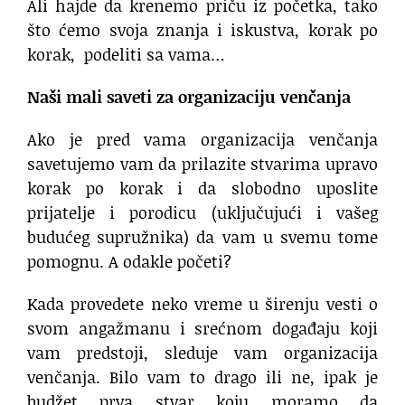
Ali hajde da krenemo priču iz početka, tako
što ćemo svoja znanja i iskustva, korak po
korak, podeliti sa vama…
Naši mali saveti za organizaciju venčanja
Ako je pred vama organizacija venčanja
savetujemo vam da prilazite stvarima upravo
korak po korak i da slobodno uposlite
prijatelje i porodicu (uključujući i vašeg
budućeg supružnika) da vam u svemu tome
pomognu. A odakle početi?
Kada provedete neko vreme u širenju vesti o
svom angažmanu i srećnom događaju koji
vam predstoji, sleduje vam organizacija
venčanja. Bilo vam to drago ili ne, ipak je
budžet prva stvar koju moramo da