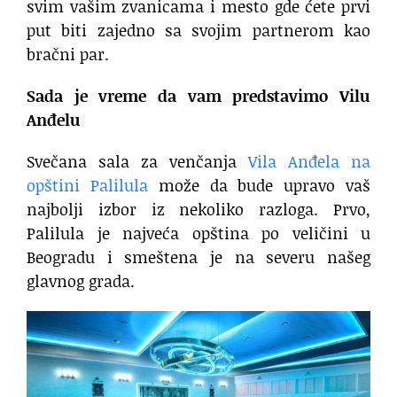
svim vašim zvanicama i mesto gde ćete prvi
put biti zajedno sa svojim partnerom kao
bračni par.
Sada je vreme da vam predstavimo Vilu
Anđelu
Svečana sala za venčanja
Vila Anđela na
opštini Palilula
može da bude upravo vaš
najbolji izbor iz nekoliko razloga. Prvo,
Palilula je najveća opština po veličini u
Beogradu i smeštena je na severu našeg
glavnog grada.