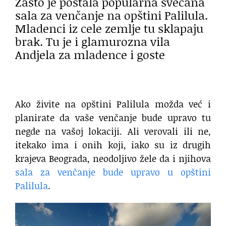
Zašto je postala popularna svečana
sala za venčanje na opštini Palilula.
Mladenci iz cele zemlje tu sklapaju
brak. Tu je i glamurozna vila
Andjela za mladence i goste
Ako živite na opštini Palilula možda već i
planirate da vaše venčanje bude upravo tu
negde na vašoj lokaciji. Ali verovali ili ne,
itekako ima i onih koji, iako su iz drugih
krajeva Beograda, neodoljivo žele da i njihova
sala za venčanje bude upravo u opštini
Palilula
.