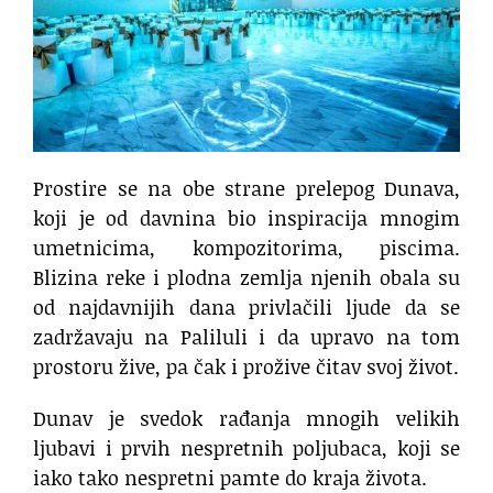
Prostire se na obe strane prelepog Dunava,
koji je od davnina bio inspiracija mnogim
umetnicima, kompozitorima, piscima.
Blizina reke i plodna zemlja njenih obala su
od najdavnijih dana privlačili ljude da se
zadržavaju na Paliluli i da upravo na tom
prostoru žive, pa čak i prožive čitav svoj život.
Dunav je svedok rađanja mnogih velikih
ljubavi i prvih nespretnih poljubaca, koji se
iako tako nespretni pamte do kraja života.