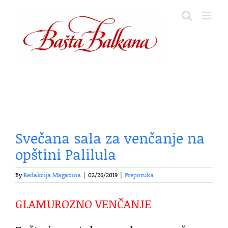
Skip
to
content
Svečana sala za venčanje na
opštini Palilula
By
Redakcija Magazina
|
02/26/2019
|
Preporuka
GLAMUROZNO VENČANJE