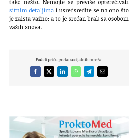
tako nešto. Nemojte se previše opterećivati
sitnim detaljima
i usredsredite se na ono što
je zaista važno: a to je srećan brak sa osobom
vaših snova.
Podeli priču preko socijalnih mreža!
Facebook
X
LinkedIn
WhatsApp
Telegram
Email