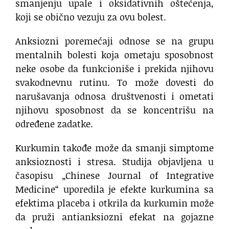
smanjenju upale i oksidativnih oštećenja,
koji se obično vezuju za ovu bolest.
Anksiozni poremećaji odnose se na grupu
mentalnih bolesti koja ometaju sposobnost
neke osobe da funkcioniše i prekida njihovu
svakodnevnu rutinu. To može dovesti do
narušavanja odnosa društvenosti i ometati
njihovu sposobnost da se koncentrišu na
određene zadatke.
Kurkumin takođe može da smanji simptome
anksioznosti i stresa. Studija objavljena u
časopisu „Chinese Journal of Integrative
Medicine“ uporedila je efekte kurkumina sa
efektima placeba i otkrila da kurkumin može
da pruži antianksiozni efekat na gojazne