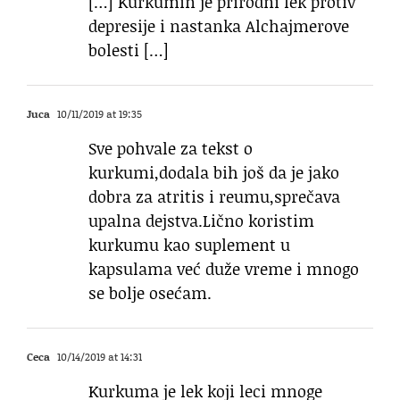
[…] Kurkumin je prirodni lek protiv
depresije i nastanka Alchajmerove
bolesti […]
Juca
10/11/2019 at 19:35
Sve pohvale za tekst o
kurkumi,dodala bih još da je jako
dobra za atritis i reumu,sprečava
upalna dejstva.Lično koristim
kurkumu kao suplement u
kapsulama već duže vreme i mnogo
se bolje osećam.
Ceca
10/14/2019 at 14:31
Kurkuma je lek koji leci mnoge