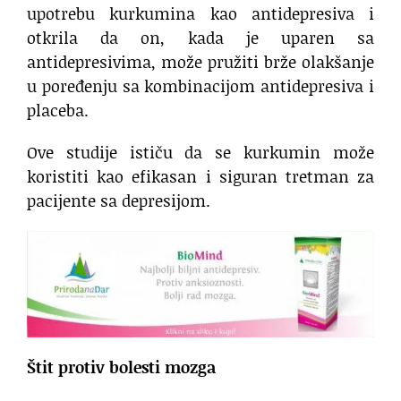
upotrebu kurkumina kao antidepresiva i
otkrila da on, kada je uparen sa
antidepresivima, može pružiti brže olakšanje
u poređenju sa kombinacijom antidepresiva i
placeba.
Ove studije ističu da se kurkumin može
koristiti kao efikasan i siguran tretman za
pacijente sa depresijom.
Štit protiv bolesti mozga