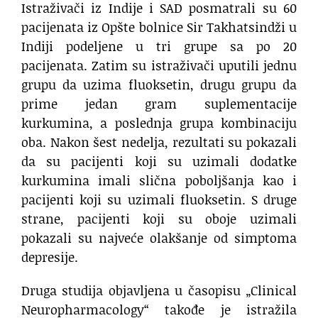
Istraživači iz Indije i SAD posmatrali su 60
pacijenata iz Opšte bolnice Sir Takhatsindži u
Indiji podeljene u tri grupe sa po 20
pacijenata. Zatim su istraživači uputili jednu
grupu da uzima fluoksetin, drugu grupu da
prime jedan gram suplementacije
kurkumina, a poslednja grupa kombinaciju
oba. Nakon šest nedelja, rezultati su pokazali
da su pacijenti koji su uzimali dodatke
kurkumina imali slična poboljšanja kao i
pacijenti koji su uzimali fluoksetin. S druge
strane, pacijenti koji su oboje uzimali
pokazali su najveće olakšanje od simptoma
depresije.
Druga studija objavljena u časopisu „Clinical
Neuropharmacology“ takođe je istražila