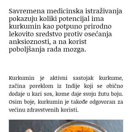
Savremena medicinska istraživanja
pokazuju koliki potencijal ima
kurkumin kao potpuno prirodno
lekovito sredstvo protiv osećanja
anksioznosti, a na korist
poboljšanja rada mozga.
Kurkumin je aktivni sastojak kurkume,
začina poreklom iz Indije koji se obično
dodaje u kari sos, kome daje svoju žutu boju.
Osim boje, kurkumin je takođe odgovoran za
većinu zdravstvenih koristi.