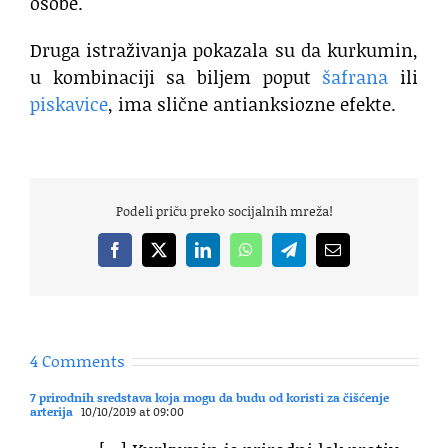
osobe.
Druga istraživanja pokazala su da kurkumin,
u kombinaciji sa biljem poput
šafrana
ili
piskavice
, ima slične antianksiozne efekte.
Podeli priču preko socijalnih mreža!
Facebook
X
LinkedIn
WhatsApp
Telegram
Email
4 Comments
7 prirodnih sredstava koja mogu da budu od koristi za čišćenje
arterija
10/10/2019 at 09:00