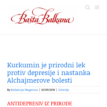
Skip
to
content
Kurkumin je prirodni lek
protiv depresije i nastanka
Alchajmerove bolesti
By
Redakcija Magazina
|
10/09/2019
|
Zdravlje
ANTIDEPRESIV IZ PRIRODE