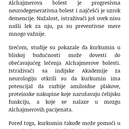
Alchajmerova bolest je progresivna
neurodegenerativna bolest i najčešći je uzrok
demencije. Nažalost, istraživači još uvek nisu
našli lek za nju, pa su preventivne mere
mnogo važnije.
Srećom, studije su pokazale da kurkumin u
bliskoj budućnosti može dovesti do
obećavajućeg lečenja Alchajmerove bolesti.
Istraživači sa indijske Akademije za
neurologiju otkrili su da kurkumin ima
potencijal da razbije amiloidne plakove,
proteinske nakupine koje narušavaju ćelijsku
funkciju, a koje se nalaze u mozgu
Alchajmerovih pacijenata.
Pored toga, kurkumin takođe može pomoći u