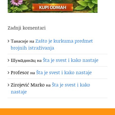
Zadnji komentari
Танасије
на
Zašto je kurkuma predmet
brojnih istraživanja
Шумaдинaц
на
Šta je svest i kako nastaje
Profesor
на
Šta je svest i kako nastaje
Zirojević Marko
на
Šta je svest i kako
nastaje