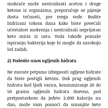
mokraće može neutralisati aceton i druge
ketone iz organizma, preporučuje se pijenje
dosta tečnosti, pre svega vode. Budite
hidrirani tokom dana kako biste povećali
učestalost mokrenja i neutralisali neprijatan
keto miris iz usta. Voda takođe pomaže
ispiranju bakterija koje bi mogle da uzrokuju
loš zadah.
2) Podesite unos ugljenih hidrata
Ne morate potpuno izbegavati ugljene hidrate
da biste postigli ketozu. Dok prag ugljenih
hidrata kod ljudi varira, konzumiranje 20 do
50 grama ugljenih hidrata dnevno, pod
pretpostavkom da jedete 2.000 kalorija na
dan, može vam pomoći da smanjite keto