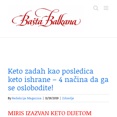
Skip
to
content
Keto zadah kao posledica
keto ishrane – 4 načina da ga
se oslobodite!
By
Redakcija Magazina
|
11/19/2019
|
Zdravlje
MIRIS IZAZVAN KETO DIJETOM