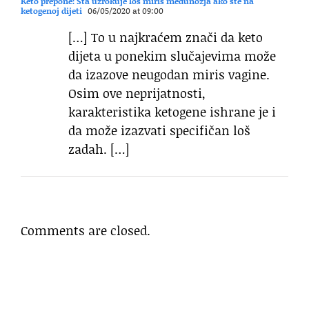
Keto prepone: Šta uzrokuje loš miris međunožja ako ste na
ketogenoj dijeti
06/05/2020 at 09:00
[…] To u najkraćem znači da keto
dijeta u ponekim slučajevima može
da izazove neugodan miris vagine.
Osim ove neprijatnosti,
karakteristika ketogene ishrane je i
da može izazvati specifičan loš
zadah. […]
Comments are closed.