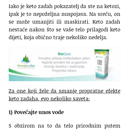
Iako je keto zadah pokazatelj da ste na ketozi,
ipak je to nepoželjna nuspojava. Na sreću, on
se može umanjiti ili maskirati. Keto zadah
nestaće nakon što se vaše telo prilagodi keto
dijeti, koja obično traje nekoliko nedelja.
Za one koji žele da smanje propratne efekte
keto zadaha, evo nekoliko saveta:
1) Povećajte unos vode
S obzirom na to da telo prirodnim putem