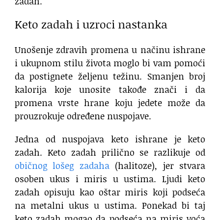
zadah.
Keto zadah i uzroci nastanka
Unošenje zdravih promena u načinu ishrane
i ukupnom stilu života moglo bi vam pomoći
da postignete željenu težinu. Smanjen broj
kalorija koje unosite takođe znači i da
promena vrste hrane koju jedete može da
prouzrokuje određene nuspojave.
Jedna od nuspojava keto ishrane je keto
zadah. Keto zadah prilično se razlikuje od
običnog lošeg zadaha
(halitoze), jer stvara
osoben ukus i miris u ustima. Ljudi keto
zadah opisuju kao oštar miris koji podseća
na metalni ukus u ustima. Ponekad bi taj
keto zadah mogao da podseća na miris voća