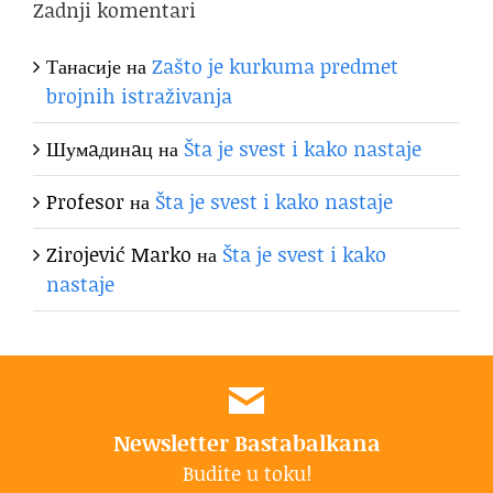
Zadnji komentari
Танасије
на
Zašto je kurkuma predmet
brojnih istraživanja
Шумaдинaц
на
Šta je svest i kako nastaje
Profesor
на
Šta je svest i kako nastaje
Zirojević Marko
на
Šta je svest i kako
nastaje
Newsletter Bastabalkana
Budite u toku!