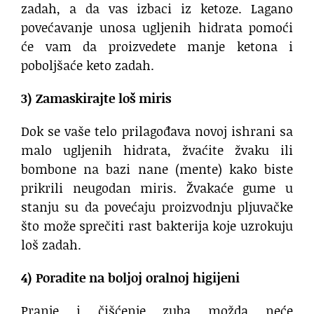
zadah, a da vas izbaci iz ketoze. Lagano
povećavanje unosa ugljenih hidrata pomoći
će vam da proizvedete manje ketona i
poboljšaće keto zadah.
3) Zamaskirajte loš miris
Dok se vaše telo prilagođava novoj ishrani sa
malo ugljenih hidrata, žvaćite žvaku ili
bombone na bazi nane (mente) kako biste
prikrili neugodan miris. Žvakaće gume u
stanju su da povećaju proizvodnju pljuvačke
što može sprečiti rast bakterija koje uzrokuju
loš zadah.
4) Poradite na boljoj oralnoj higijeni
Pranje i čišćenje zuba možda neće