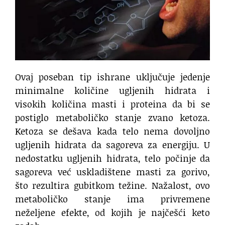
Ovaj poseban tip ishrane uključuje jedenje
minimalne količine ugljenih hidrata i
visokih količina masti i proteina da bi se
postiglo metaboličko stanje zvano ketoza.
Ketoza se dešava kada telo nema dovoljno
ugljenih hidrata da sagoreva za energiju. U
nedostatku ugljenih hidrata, telo počinje da
sagoreva već uskladištene masti za gorivo,
što rezultira gubitkom težine. Nažalost, ovo
metaboličko stanje ima privremene
neželjene efekte, od kojih je najčešći keto