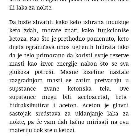
ili laka za nokte.
Da biste shvatili kako keto ishrana indukuje
keto zdah, morate znati kako funkcioniše
ketoza. Kao što je prethodno pomenuto, keto
dijeta ograničava unos ugljenih hidrata tako
da je telo primorano da koristi svoje rezerve
masti kao izvor energije nakon što se sva
glukoza potroši. Masne kiseline nastale
razgradnjom masti se zatim pretvaraju u
supstance zvane ketonska tela. Ove
supstance mogu biti acetoacetat, beta-
hidroksibutirat i aceton. Aceton je glavni
sastojak sredstava za uklanjanje laka za
nokte, pa će vam dah tačno mirisati na ovu
materiju dok ste u ketozi.