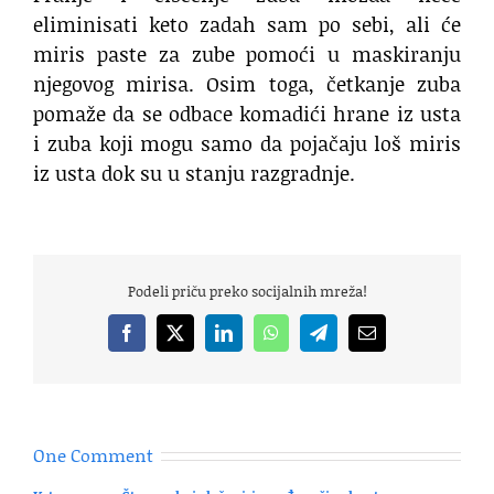
eliminisati keto zadah sam po sebi, ali će
miris paste za zube pomoći u maskiranju
njegovog mirisa. Osim toga, četkanje zuba
pomaže da se odbace komadići hrane iz usta
i zuba koji mogu samo da pojačaju loš miris
iz usta dok su u stanju razgradnje.
Podeli priču preko socijalnih mreža!
Facebook
X
LinkedIn
WhatsApp
Telegram
Email
One Comment