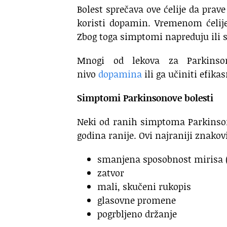
Bolest sprečava ove ćelije da pr
koristi dopamin. Vremenom ćelij
Zbog toga simptomi napreduju ili s
Mnogi od lekova za Parkinson
nivo
dopamina
ili ga učiniti efik
Simptomi Parkinsonove bolesti
Neki od ranih simptoma Parkinson
godina ranije. Ovi najraniji znakov
smanjena sposobnost mirisa 
zatvor
mali, skučeni rukopis
glasovne promene
pogrbljeno držanje