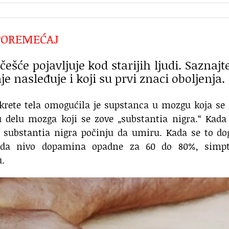
POREMEĆAJ
ešće pojavljuje kod starijih ljudi. Saznajt
je nasleđuje i koji su prvi znaci oboljenja.
krete tela omogućila je supstanca u mozgu koja se
delu mozga koji se zove „substantia nigra.“ Kada 
e substantia nigra počinju da umiru. Kada se to do
ada nivo dopamina opadne za 60 do 80%, simp
u.