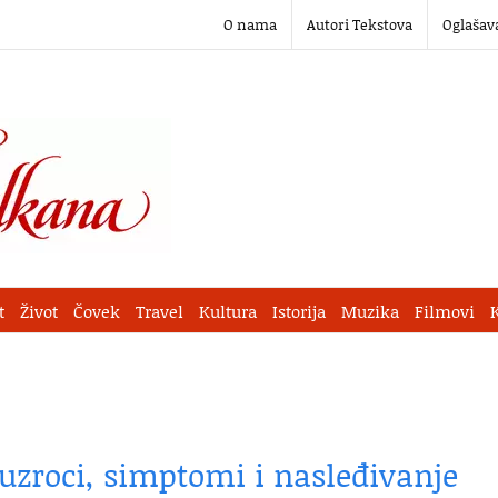
O nama
Autori Tekstova
Oglašav
t
Život
Čovek
Travel
Kultura
Istorija
Muzika
Filmovi
uzroci, simptomi i nasleđivanje