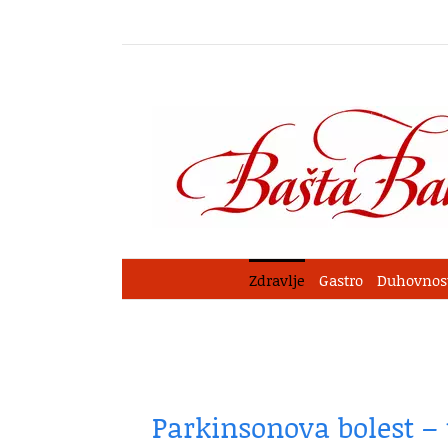
Skip
to
content
Zdravlje
Gastro
Duhovnos
Parkinsonova bolest – 