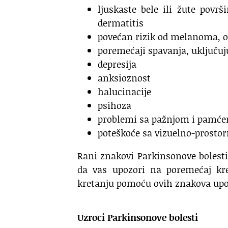
ljuskaste bele ili žute pov
dermatitis
povećan rizik od melanoma, oz
poremećaji spavanja, uključuj
depresija
anksioznost
halucinacije
psihoza
problemi sa pažnjom i pamć
poteškoće sa vizuelno-prosto
Rani znakovi Parkinsonove bolest
da vas upozori na poremećaj kr
kretanju pomoću ovih znakova upo
Uzroci Parkinsonove bolesti