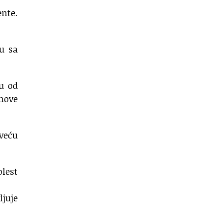
ente.
u sa
u od
onove
 veću
olest
ljuje