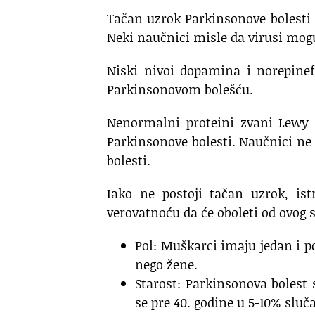
Tačan uzrok Parkinsonove bolesti
Neki naučnici misle da virusi mog
Niski nivoi dopamina i norepinef
Parkinsonovom bolešću.
Nenormalni proteini zvani Lewy 
Parkinsonove bolesti. Naučnici ne 
bolesti.
Iako ne postoji tačan uzrok, ist
verovatnoću da će oboleti od ovog s
Pol: Muškarci imaju jedan i p
nego žene.
Starost: Parkinsonova bolest s
se pre 40. godine u 5-10% sluča