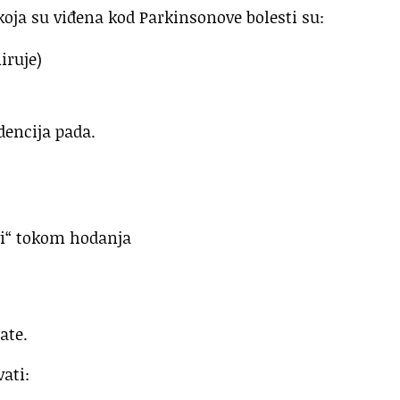
oja su viđena kod Parkinsonove bolesti su:
iruje)
dencija pada.
vi“ tokom hodanja
ate.
ati: