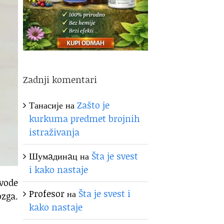
Zadnji komentari
Танасије
на
Zašto je
kurkuma predmet brojnih
istraživanja
Шумaдинaц
на
Šta je svest
i kako nastaje
vode
Profesor
на
Šta je svest i
zga.
kako nastaje