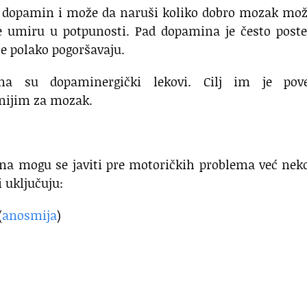
ave dopamin i može da naruši koliko dobro mozak mo
e umiru u potpunosti. Pad dopamina je često poste
e polako pogoršavaju.
a su dopaminergički lekovi. Cilj im je pove
asnijim za mozak.
a mogu se javiti pre motoričkih problema već neko
i uključuju:
(
anosmija
)