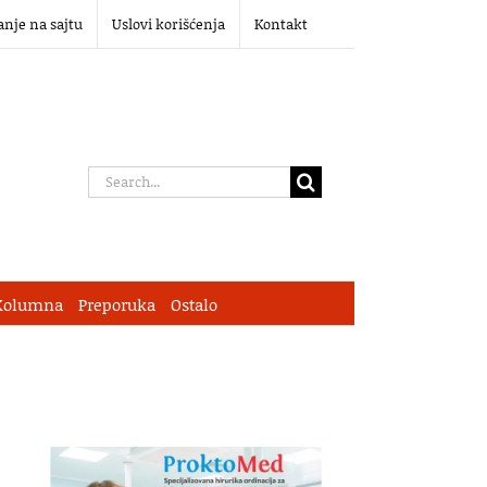
anje na sajtu
Uslovi korišćenja
Kontakt
Search
for:
Kolumna
Preporuka
Ostalo