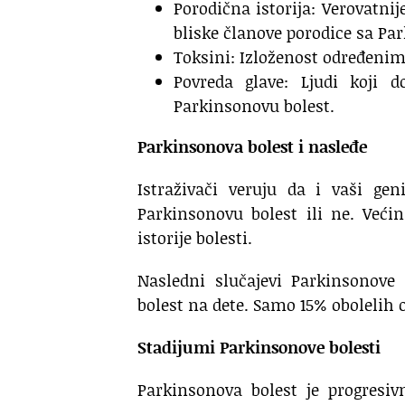
Porodična istorija: Verovatnij
bliske članove porodice sa P
Toksini: Izloženost određenim
Povreda glave: Ljudi koji 
Parkinsonovu bolest.
Parkinsonova bolest i nasleđe
Istraživači veruju da i vaši ge
Parkinsonovu bolest ili ne. Većin
istorije bolesti.
Nasledni slučajevi Parkinsonove 
bolest na dete. Samo 15% obolelih
Stadijumi Parkinsonove bolesti
Parkinsonova bolest je progresi