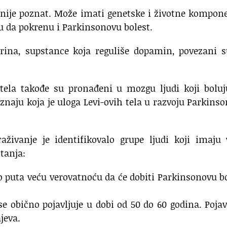
 nije poznat. Može imati genetske i životne kompon
u da pokrenu i Parkinsonovu bolest.
rina, supstance koja reguliše dopamin, povezani s
tela takođe su pronađeni u mozgu ljudi koji boluj
znaju koja je uloga Levi-ovih tela u razvoju Parkins
raživanje je identifikovalo grupe ljudi koji imaju
tanja:
o puta veću verovatnoću da će dobiti Parkinsonovu b
e obično pojavljuje u dobi od 50 do 60 godina. Pojav
jeva.