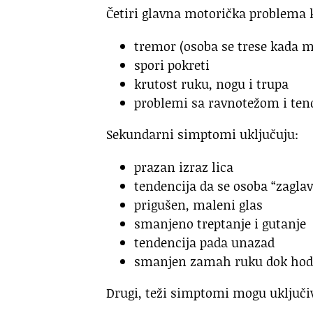
Četiri glavna motorička problema k
tremor (osoba se trese kada m
spori pokreti
krutost ruku, nogu i trupa
problemi sa ravnotežom i ten
Sekundarni simptomi uključuju:
prazan izraz lica
tendencija da se osoba “zagla
prigušen, maleni glas
smanjeno treptanje i gutanje
tendencija pada unazad
smanjen zamah ruku dok hod
Drugi, teži simptomi mogu uključiv