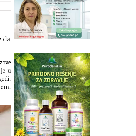
e da
 zove
je u
godi,
tomi