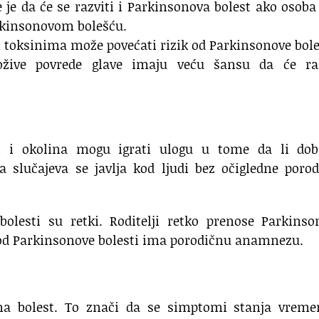
e je da će se razviti i Parkinsonova bolest ako osob
arkinsonovom bolešću.
 toksinima može povećati rizik od Parkinsonove bole
dožive povrede glave imaju veću šansu da će raz
ni i okolina mogu igrati ulogu u tome da li dobi
a slučajeva se javlja kod ljudi bez očigledne poro
bolesti su retki. Roditelji retko prenose Parkins
 od Parkinsonove bolesti ima porodičnu anamnezu.
vna bolest. To znači da se simptomi stanja vrem