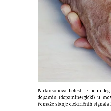
Parkinsonova bolest je neurodeg
dopamin (dopaminergički) u moz
Pomaže slanje električnih signala 