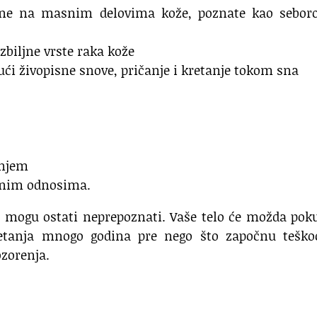
ršine na masnim delovima kože, poznate kao seboro
biljne vrste raka kože
ući živopisne snove, pričanje i kretanje tokom sna
enjem
rnim odnosima.
i mogu ostati neprepoznati. Vaše telo će možda pok
etanja mnogo godina pre nego što započnu teško
zorenja.