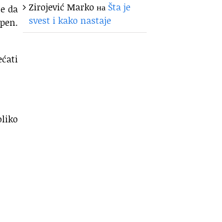
Zirojević Marko
на
Šta je
že da
svest i kako nastaje
pen.
ćati
liko