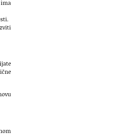
a ima
sti.
viti
jate
dične
onovu
enom