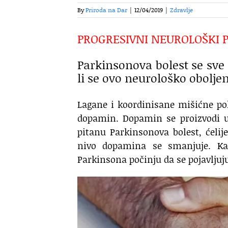
By
Priroda na Dar
|
12/04/2019
|
Zdravlje
PROGRESIVNI NEUROLOŠKI 
Parkinsonova bolest se sve č
li se ovo neurološko oboljen
Lagane i koordinisane mišićne po
dopamin. Dopamin se proizvodi u 
pitanu Parkinsonova bolest, ćelij
nivo dopamina se smanjuje. K
Parkinsona počinju da se pojavljuj