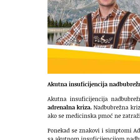
Akutna insuficijencija nadbubrež
Akutna insuficijencija nadbubre
adrenalna kriza.
Nadbubrežna kriz
ako se medicinska pmoć ne zatraž
Ponekad se znakovi i simptomi Adi
sa akutnom insuficijencijom nadb