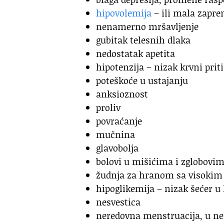
hipovolemija
– ili mala zapre
nenamerno mršavljenje
gubitak telesnih dlaka
nedostatak apetita
hipotenzija – nizak krvni prit
poteškoće u ustajanju
anksioznost
proliv
povraćanje
mučnina
glavobolja
bolovi u mišićima i zglobovi
žudnja za hranom sa visokim s
hipoglikemija – nizak šećer u 
nesvestica
neredovna menstruacija, u ne