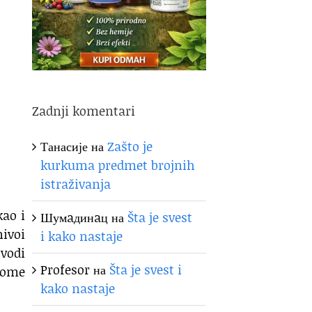
Zadnji komentari
Танасије
на
Zašto je
kurkuma predmet brojnih
istraživanja
kao i
Шумaдинaц
на
Šta je svest
ivoi
i kako nastaje
vodi
Profesor
на
Šta je svest i
tome
kako nastaje