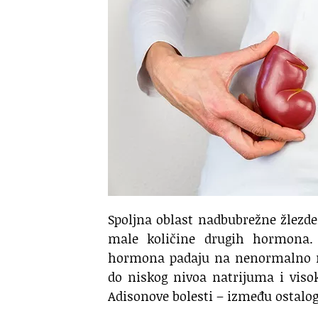
Spoljna oblast nadbubrežne žlezde,
male količine drugih hormona. 
hormona padaju na nenormalno ni
do niskog nivoa natrijuma i viso
Adisonove bolesti – između ostalog