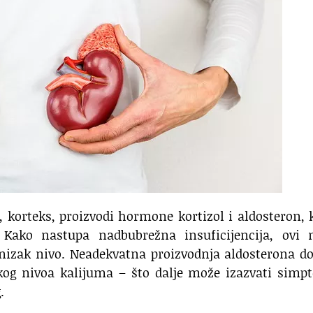
 korteks, proizvodi hormone kortizol i aldosteron, 
Kako nastupa nadbubrežna insuficijencija, ovi n
zak nivo. Neadekvatna proizvodnja aldosterona do
kog nivoa kalijuma – što dalje može izazvati simp
.