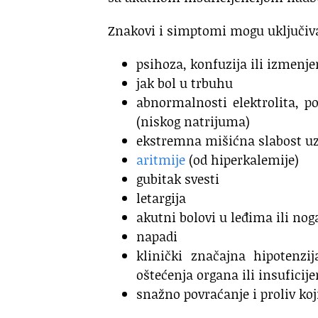
Znakovi i simptomi mogu uključiva
psihoza, konfuzija ili izmenj
jak bol u trbuhu
abnormalnosti elektrolita, p
(niskog natrijuma)
ekstremna mišićna slabost u
aritmije
(od hiperkalemije)
gubitak svesti
letargija
akutni bolovi u leđima ili no
napadi
klinički značajna hipotenzij
oštećenja organa ili insuficij
snažno povraćanje i proliv koj