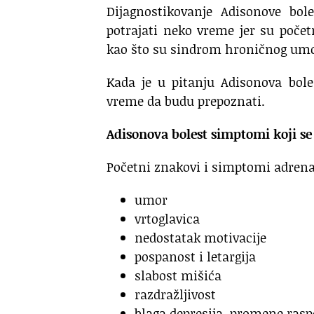
Dijagnostikovanje Adisonove bole
potrajati neko vreme jer su počet
kao što su sindrom hroničnog umora
Kada je u pitanju Adisonova bole
vreme da budu prepoznati.
Adisonova bolest simptomi koji se 
Početni znakovi i simptomi adrenal
umor
vrtoglavica
nedostatak motivacije
pospanost i letargija
slabost mišića
razdražljivost
blaga depresija, promene raspo