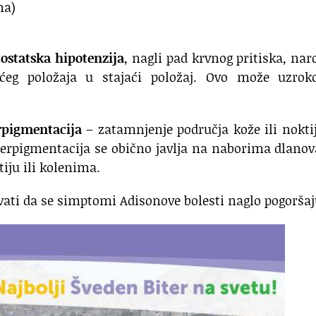
na)
tostatska hipotenzija
, nagli pad krvnog pritiska, nar
ećeg položaja u stajaći položaj. Ovo može uzroko
rpigmentacija
– zatamnjenje područja kože ili nokti
perpigmentacija se obično javlja na naborima dlano
iju ili kolenima.
vati da se simptomi Adisonove bolesti naglo pogoršaj