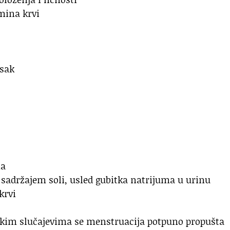
mina krvi
isak
ma
adržajem soli, usled gubitka natrijuma u ​​urinu
krvi
kim slučajevima se menstruacija potpuno propušta