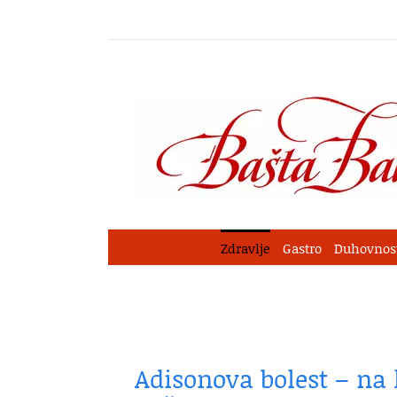
Skip
to
content
Zdravlje
Gastro
Duhovnos
Adisonova bolest – na 