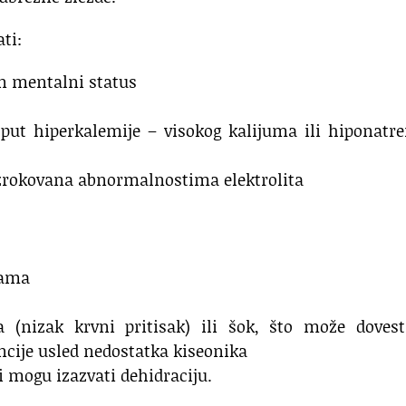
ti:
en mentalni status
oput hiperkalemije – visokog kalijuma ili hiponatr
zrokovana abnormalnostima elektrolita
gama
a (nizak krvni pritisak) ili šok, što može dovest
encije usled nedostatka kiseonika
i mogu izazvati dehidraciju.