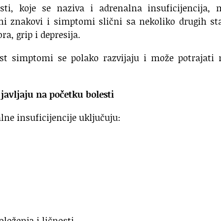
sti, koje se naziva i adrenalna insuficijencija, 
ni znakovi i simptomi slični sa nekoliko drugih st
, grip i depresija.
st simptomi se polako razvijaju i može potrajati 
javljaju na početku bolesti
ne insuficijencije uključuju:
loženja i ličnosti