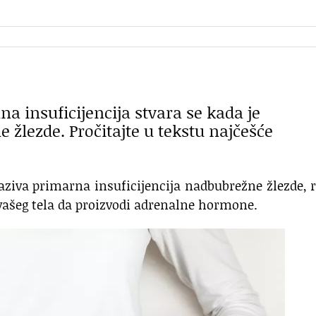
na insuficijencija stvara se kada je
žlezde. Pročitajte u tekstu najčešće
aziva primarna insuficijencija nadbubrežne žlezde, 
 vašeg tela da proizvodi adrenalne hormone.