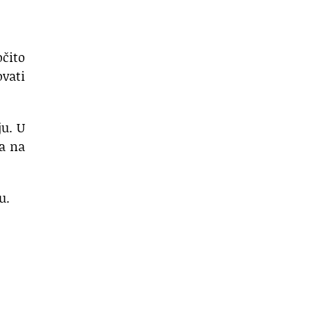
očito
vati
ju. U
va na
u.