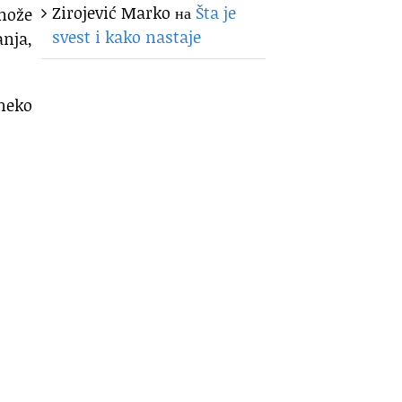
Zirojević Marko
на
Šta je
može
svest i kako nastaje
anja,
neko