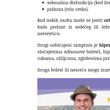
seksualna disfunkcija (kod že
psihoza (vrlo retko).
Kod nekih osoba može se javiti
or
kada prelaze iz sedećeg ili lež
nesvesticu.
Drugi uobičajeni simptom je
hipe
slučajevima Adisonove bolesti, hi
rukama, ožiljcima, zglobovima prst
Druga bolest ili nesreća mogu izaz