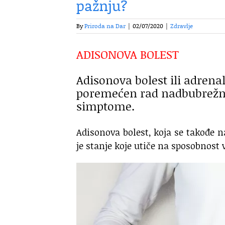
pažnju?
By
Priroda na Dar
|
02/07/2020
|
Zdravlje
ADISONOVA BOLEST
Adisonova bolest ili adrenal
poremećen rad nadbubrežne 
simptome.
Adisonova bolest, koja se takođe n
je stanje koje utiče na sposobnost