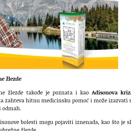
ne žlezde
žne žlezde takođe je poznata i kao
Adisonova kriz
a zahteva hitnu medicinsku pomoć i može izazvati 
i odmah.
sonove bolesti mogu pojaviti iznenada, kao što je s
ubrežne žlezde.