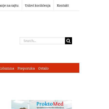
anje na sajtu
Uslovi korišćenja
Kontakt
Search
for:
Kolumna
Preporuka
Ostalo