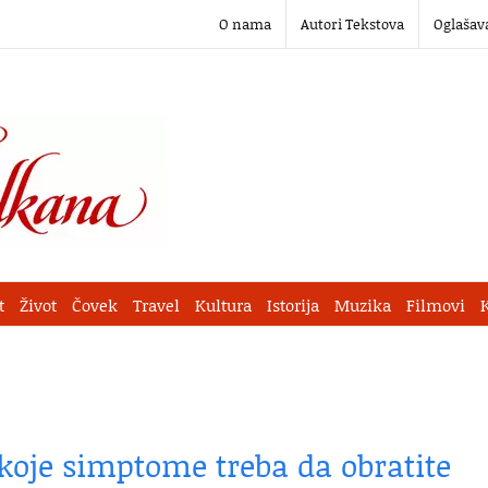
O nama
Autori Tekstova
Oglašav
t
Život
Čovek
Travel
Kultura
Istorija
Muzika
Filmovi
koje simptome treba da obratite