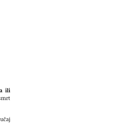
a ili
smrt
lučaj