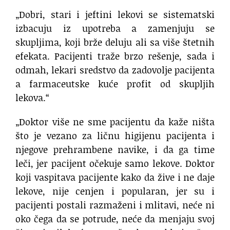
„Dobri, stari i jeftini lekovi se sistematski
izbacuju iz upotreba a zamenjuju se
skupljima, koji brže deluju ali sa više štetnih
efekata. Pacijenti traže brzo rešenje, sada i
odmah, lekari sredstvo da zadovolje pacijenta
a farmaceutske kuće profit od skupljih
lekova.“
„Doktor više ne sme pacijentu da kaže ništa
što je vezano za ličnu higijenu pacijenta i
njegove prehrambene navike, i da ga time
leči, jer pacijent očekuje samo lekove. Doktor
koji vaspitava pacijente kako da žive i ne daje
lekove, nije cenjen i popularan, jer su i
pacijenti postali razmaženi i mlitavi, neće ni
oko čega da se potrude, neće da menjaju svoj