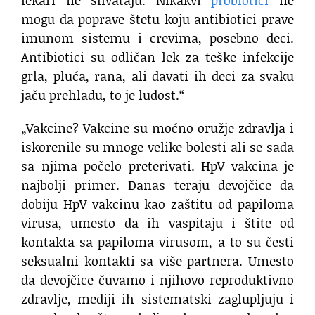
mogu da poprave štetu koju antibiotici prave
imunom sistemu i crevima, posebno deci.
Antibiotici su odličan lek za teške infekcije
grla, pluća, rana, ali davati ih deci za svaku
jaču prehladu, to je ludost.“
„Vakcine? Vakcine su moćno oružje zdravlja i
iskorenile su mnoge velike bolesti ali se sada
sa njima počelo preterivati. HpV vakcina je
najbolji primer. Danas teraju devojčice da
dobiju HpV vakcinu kao zaštitu od papiloma
virusa, umesto da ih vaspitaju i štite od
kontakta sa papiloma virusom, a to su česti
seksualni kontakti sa više partnera. Umesto
da devojčice čuvamo i njihovo reproduktivno
zdravlje, mediji ih sistematski zaglupljuju i