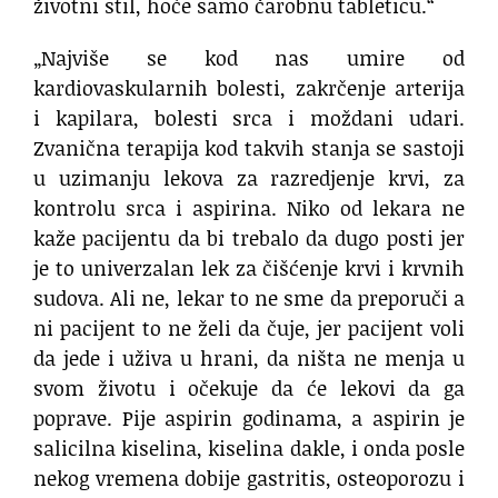
životni stil, hoće samo čarobnu tableticu.“
„Najviše se kod nas umire od
kardiovaskularnih bolesti, zakrčenje arterija
i kapilara, bolesti srca i moždani udari.
Zvanična terapija kod takvih stanja se sastoji
u uzimanju lekova za razredjenje krvi, za
kontrolu srca i aspirina. Niko od lekara ne
kaže pacijentu da bi trebalo da dugo posti jer
je to univerzalan lek za čišćenje krvi i krvnih
sudova. Ali ne, lekar to ne sme da preporuči a
ni pacijent to ne želi da čuje, jer pacijent voli
da jede i uživa u hrani, da ništa ne menja u
svom životu i očekuje da će lekovi da ga
poprave. Pije aspirin godinama, a aspirin je
salicilna kiselina, kiselina dakle, i onda posle
nekog vremena dobije gastritis, osteoporozu i