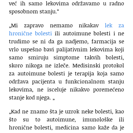
već ih samo lekovima održavamo u radno
sposobnom stanju.“
„Mi zapravo nemamo nikakav
lek za
hronične bolesti
ili autoimune bolesti i ne
trudimo se ni da ga nadjemo, farmacija se
vrlo uspešno bavi palijativnim lekovima koji
samo smiruju simptome takvih bolesti,
skoro nikoga ne izleče. Medisinski protokol
za autoimune bolesti je terapija koja samo
održava pacijenta u funkcionalnom stanju
lekovima, ne isceluje nikakvo poremećeno
stanje kod njega. „
„Kad ne znamo šta je uzrok neke bolesti, kao
što su to autoimune, imunološke ili
hronične bolesti, medicina samo kaže da je