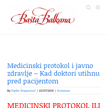
Skip
to
content
Medicinski protokol i javno
zdravlje – Kad doktori utihnu
pred pacijentom
By
Zlatko Šćepanović
|
02/07/2020
|
Kolumna
MEDICINSKI PROTOKOL ILI