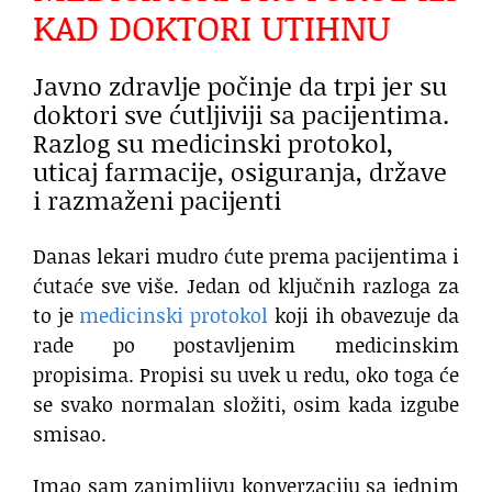
KAD DOKTORI UTIHNU
Javno zdravlje počinje da trpi jer su
doktori sve ćutljiviji sa pacijentima.
Razlog su medicinski protokol,
uticaj farmacije, osiguranja, države
i razmaženi pacijenti
Danas lekari mudro ćute prema pacijentima i
ćutaće sve više. Jedan od ključnih razloga za
to je
medicinski protokol
koji ih obavezuje da
rade po postavljenim medicinskim
propisima. Propisi su uvek u redu, oko toga će
se svako normalan složiti, osim kada izgube
smisao.
Imao sam zanimljivu konverzaciju sa jednim