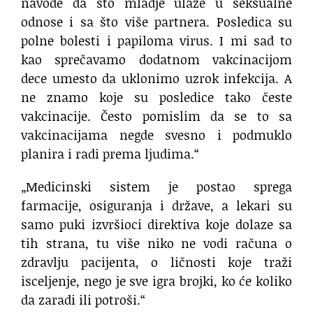
navode da što mladje ulaze u seksualne
odnose i sa što više partnera. Posledica su
polne bolesti i papiloma virus. I mi sad to
kao sprečavamo dodatnom vakcinacijom
dece umesto da uklonimo uzrok infekcija. A
ne znamo koje su posledice tako česte
vakcinacije. Često pomislim da se to sa
vakcinacijama negde svesno i podmuklo
planira i radi prema ljudima.“
„Medicinski sistem je postao sprega
farmacije, osiguranja i države, a lekari su
samo puki izvršioci direktiva koje dolaze sa
tih strana, tu više niko ne vodi računa o
zdravlju pacijenta, o ličnosti koje traži
isceljenje, nego je sve igra brojki, ko će koliko
da zaradi ili potroši.“