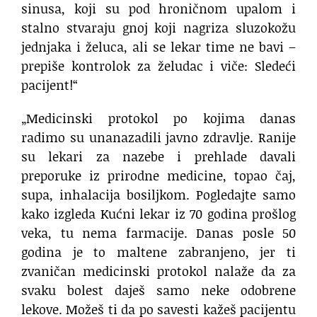
sinusa, koji su pod hroničnom upalom i
stalno stvaraju gnoj koji nagriza sluzokožu
jednjaka i želuca, ali se lekar time ne bavi –
prepiše kontrolok za želudac i viče: Sledeći
pacijent!“
„Medicinski protokol po kojima danas
radimo su unanazadili javno zdravlje. Ranije
su lekari za nazebe i prehlade davali
preporuke iz prirodne medicine, topao čaj,
supa, inhalacija bosiljkom. Pogledajte samo
kako izgleda Kućni lekar iz 70 godina prošlog
veka, tu nema farmacije. Danas posle 50
godina je to maltene zabranjeno, jer ti
zvaničan medicinski protokol nalaže da za
svaku bolest daješ samo neke odobrene
lekove. Možeš ti da po savesti kažeš pacijentu