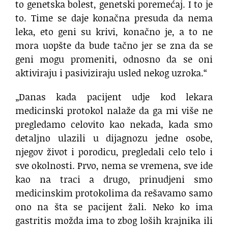
to genetska bolest, genetski poremećaj. I to je
to. Time se daje konačna presuda da nema
leka, eto geni su krivi, konačno je, a to ne
mora uopšte da bude tačno jer se zna da se
geni mogu promeniti, odnosno da se oni
aktiviraju i pasiviziraju usled nekog uzroka.“
„Danas kada pacijent udje kod lekara
medicinski protokol nalaže da ga mi više ne
pregledamo celovito kao nekada, kada smo
detaljno ulazili u dijagnozu jedne osobe,
njegov život i porodicu, pregledali celo telo i
sve okolnosti. Prvo, nema se vremena, sve ide
kao na traci a drugo, prinudjeni smo
medicinskim protokolima da rešavamo samo
ono na šta se pacijent žali. Neko ko ima
gastritis možda ima to zbog loših krajnika ili