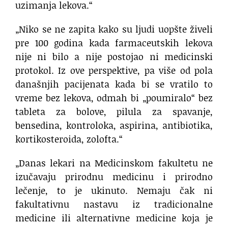
uzimanja lekova.“
„Niko se ne zapita kako su ljudi uopšte živeli
pre 100 godina kada farmaceutskih lekova
nije ni bilo a nije postojao ni medicinski
protokol. Iz ove perspektive, pa više od pola
današnjih pacijenata kada bi se vratilo to
vreme bez lekova, odmah bi „poumiralo“ bez
tableta za bolove, pilula za spavanje,
bensedina, kontroloka, aspirina, antibiotika,
kortikosteroida, zolofta.“
„Danas lekari na Medicinskom fakultetu ne
izučavaju prirodnu medicinu i prirodno
lečenje, to je ukinuto. Nemaju čak ni
fakultativnu nastavu iz tradicionalne
medicine ili alternativne medicine koja je