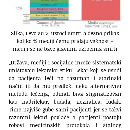
Slika; Levo su % uzroci smrti a desno prikaz
koliko % mediji čemu pridaju važnost –
mediji se ne bave glavnim uzrocima smrti
„Država, mediji i socijalne mreže sistematski
uništavaju lekarsku etiku. Lekar koji se usudi
da pacijenta leči na razuman i starinski
način ili da mu predloži neku alternativnu
metodu lečenja, odmah biva stigmatizovan
kao nadrilekar, budala, neznalica, ludak.
Time najviše gube sami pacijenti jer se takvi
razumni lekari povlače a pacijenti postaju
robovi medicinskih protokola i stalnog