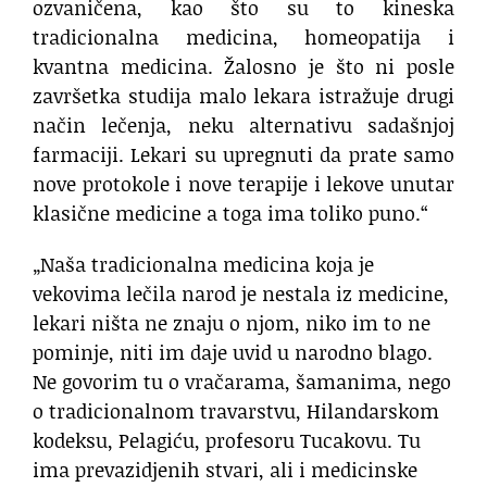
ozvaničena, kao što su to kineska
tradicionalna medicina, homeopatija i
kvantna medicina. Žalosno je što ni posle
završetka studija malo lekara istražuje drugi
način lečenja, neku alternativu sadašnjoj
farmaciji. Lekari su upregnuti da prate samo
nove protokole i nove terapije i lekove unutar
klasične medicine a toga ima toliko puno.“
„Naša tradicionalna medicina koja je
vekovima lečila narod je nestala iz medicine,
lekari ništa ne znaju o njom, niko im to ne
pominje, niti im daje uvid u narodno blago.
Ne govorim tu o vračarama, šamanima, nego
o tradicionalnom travarstvu, Hilandarskom
kodeksu, Pelagiću, profesoru Tucakovu. Tu
ima prevazidjenih stvari, ali i medicinske