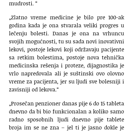
mudrosti. “
„Zlatno vreme medicine je bilo pre 100-ak
godina kada je ona stvarala veliki progres u
lečenju bolesti. Danas je ona na vrhuncu
svojih mogućnosti, tu su sada novi inovativni
lekovi, postoje lekovi koji održavaju pacijente
sa retkim bolestima, postoje nova tehnička
medicinska rešenja i proteze, dijagnostika je
vrlo napredovala ali je suštinski ovo olovno
vreme za pacijenta, jer su ljudi sve bolesniji i
zavisniji od lekova.“
„Prosečan penzioner danas pije 6 do 15 tableta
dnevno da bi bio funkcionalan a koliko samo
radno sposobnih ljudi dnevno pije tablete
broja im se ne zna – jel ti je jasno dokle je