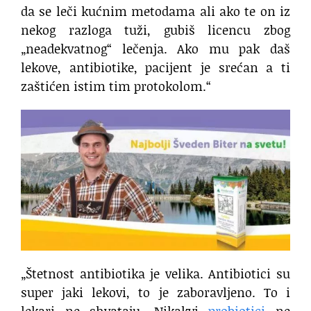
da se leči kućnim metodama ali ako te on iz
nekog razloga tuži, gubiš licencu zbog
„neadekvatnog“ lečenja. Ako mu pak daš
lekove, antibiotike, pacijent je srećan a ti
zaštićen istim tim protokolom.“
„Štetnost antibiotika je velika. Antibiotici su
super jaki lekovi, to je zaboravljeno. To i
lekari ne shvataju. Nikakvi
probiotici
ne