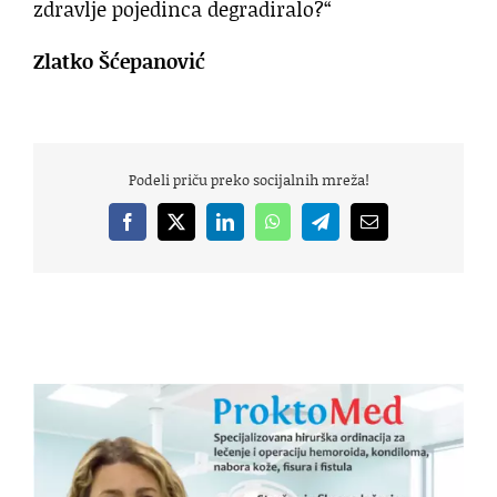
zdravlje pojedinca degradiralo?“
Zlatko Šćepanović
Podeli priču preko socijalnih mreža!
Facebook
X
LinkedIn
WhatsApp
Telegram
Email