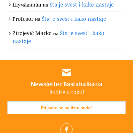
Шумaдинaц
на
Šta je svest i kako nastaje
Profesor
на
Šta je svest i kako nastaje
Zirojević Marko
на
Šta je svest i kako
nastaje
Newsletter Bastabalkana
Budite u toku!
Prijavite se na listu sada!