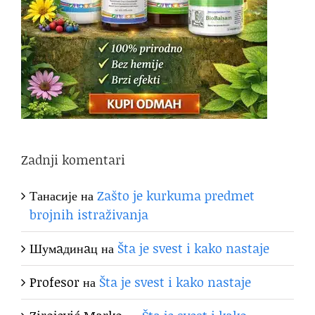
Zadnji komentari
Танасије
на
Zašto je kurkuma predmet
brojnih istraživanja
Шумaдинaц
на
Šta je svest i kako nastaje
Profesor
на
Šta je svest i kako nastaje