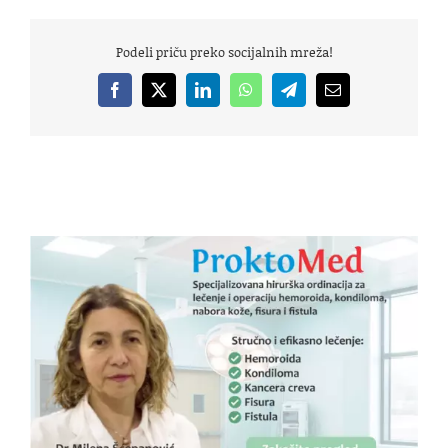
Podeli priču preko socijalnih mreža!
Facebook
X
LinkedIn
WhatsApp
Telegram
Email