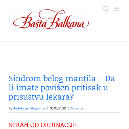
Skip
to
content
Sindrom belog mantila – Da
li imate povišen pritisak u
prisustvu lekara?
By
Redakcija Magazina
|
05/11/2020
|
Zdravlje
STRAH OD ORDINACIJE