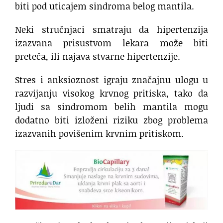
biti pod uticajem sindroma belog mantila.
Neki stručnjaci smatraju da hipertenzija
izazvana prisustvom lekara može biti
preteča, ili najava stvarne hipertenzije.
Stres i anksioznost igraju značajnu ulogu u
razvijanju visokog krvnog pritiska, tako da
ljudi sa sindromom belih mantila mogu
dodatno biti izloženi riziku zbog problema
izazvanih povišenim krvnim pritiskom.