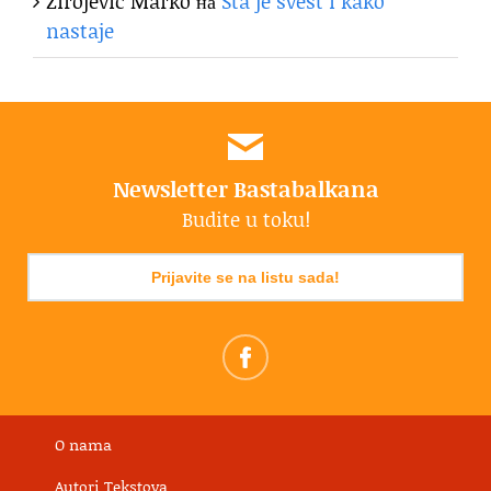
Zirojević Marko
на
Šta je svest i kako
nastaje
Newsletter Bastabalkana
Budite u toku!
Prijavite se na listu sada!
O nama
Autori Tekstova