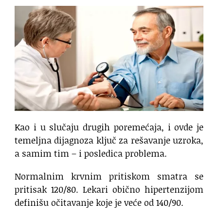
Kao i u slučaju drugih poremećaja, i ovde je
temeljna dijagnoza ključ za rešavanje uzroka,
a samim tim – i posledica problema.
Normalnim krvnim pritiskom smatra se
pritisak 120/80. Lekari obično hipertenzijom
definišu očitavanje koje je veće od 140/90.