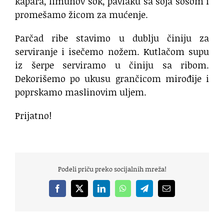
kapara, limunov sok, pavlaku sa soja sosom i
promešamo žicom za mućenje.
Parčad ribe stavimo u dublju činiju za
serviranje i isečemo nožem. Kutlačom supu
iz šerpe serviramo u činiju sa ribom.
Dekorišemo po ukusu grančicom mirođije i
poprskamo maslinovim uljem.
Prijatno!
Podeli priču preko socijalnih mreža!
Facebook
X
LinkedIn
WhatsApp
Telegram
Email