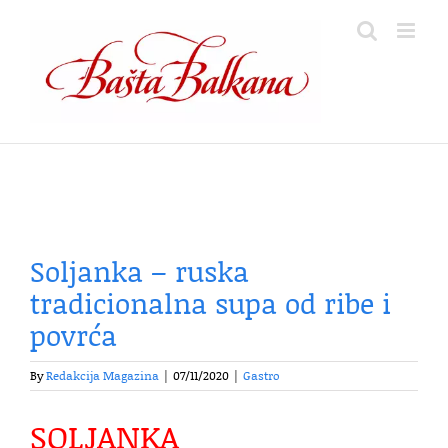
Skip
to
content
Soljanka – ruska
tradicionalna supa od ribe i
povrća
By
Redakcija Magazina
|
07/11/2020
|
Gastro
SOLJANKA