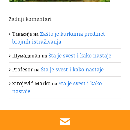
Zadnji komentari
Танасије
на
Zašto je kurkuma predmet
brojnih istraživanja
Шумaдинaц
на
Šta je svest i kako nastaje
Profesor
на
Šta je svest i kako nastaje
Zirojević Marko
на
Šta je svest i kako
nastaje