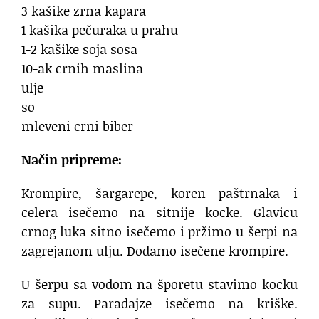
3 kašike zrna kapara
1 kašika pečuraka u prahu
1-2 kašike soja sosa
10-ak crnih maslina
ulje
so
mleveni crni biber
Način pripreme:
Krompire, šargarepe, koren paštrnaka i
celera isečemo na sitnije kocke. Glavicu
crnog luka sitno isečemo i pržimo u šerpi na
zagrejanom ulju. Dodamo isečene krompire.
U šerpu sa vodom na šporetu stavimo kocku
za supu. Paradajze isečemo na kriške.