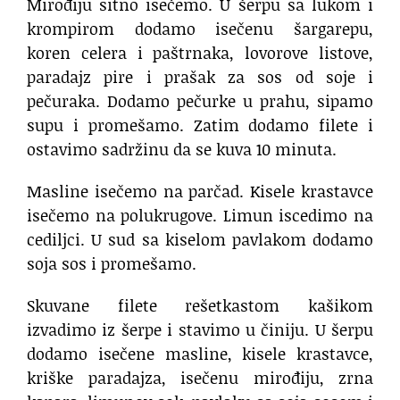
Mirođiju sitno isečemo. U šerpu sa lukom i
krompirom dodamo isečenu šargarepu,
koren celera i paštrnaka, lovorove listove,
paradajz pire i prašak za sos od soje i
pečuraka. Dodamo pečurke u prahu, sipamo
supu i promešamo. Zatim dodamo filete i
ostavimo sadržinu da se kuva 10 minuta.
Masline isečemo na parčad. Kisele krastavce
isečemo na polukrugove. Limun iscedimo na
cediljci. U sud sa kiselom pavlakom dodamo
soja sos i promešamo.
Skuvane filete rešetkastom kašikom
izvadimo iz šerpe i stavimo u činiju. U šerpu
dodamo isečene masline, kisele krastavce,
kriške paradajza, isečenu mirođiju, zrna