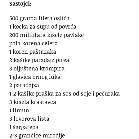
Sastojci:
500 grama fileta oslića
1 kocka za supu od povrća
200 mililitara kisele pavlake
pola korena celera
1 koren paštrnaka
2 kašike paradajz pirea
3 oljuštena krompira
1 glavica crnog luka
2 paradajza
1-2 kašike praška za sos od soje i pečuraka
3 kisela krastavca
1 limun
3 lovorova lista
1 šargarepa
2-3 grančice mirođije