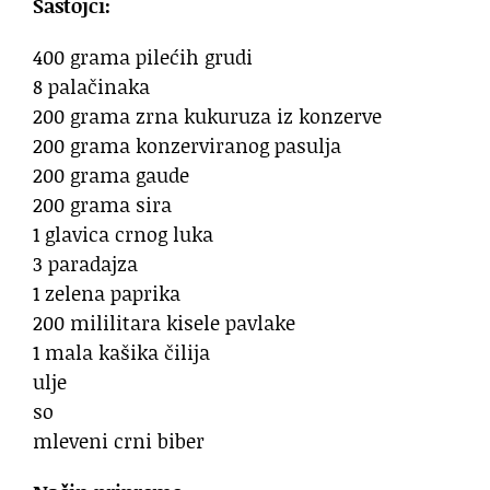
Sastojci:
400 grama pilećih grudi
8 palačinaka
200 grama zrna kukuruza iz konzerve
200 grama konzerviranog pasulja
200 grama gaude
200 grama sira
1 glavica crnog luka
3 paradajza
1 zelena paprika
200 mililitara kisele pavlake
1 mala kašika čilija
ulje
so
mleveni crni biber