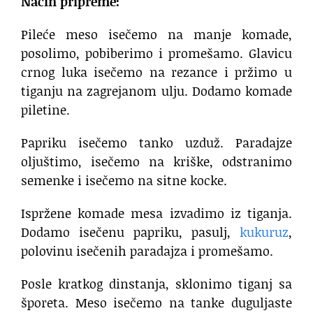
Način pripreme:
Pileće meso isečemo na manje komade,
posolimo, pobiberimo i promešamo. Glavicu
crnog luka isečemo na rezance i pržimo u
tiganju na zagrejanom ulju. Dodamo komade
piletine.
Papriku isečemo tanko uzduž. Paradajze
oljuštimo, isečemo na kriške, odstranimo
semenke i isečemo na sitne kocke.
Ispržene komade mesa izvadimo iz tiganja.
Dodamo isečenu papriku, pasulj,
kukuruz
,
polovinu isečenih paradajza i promešamo.
Posle kratkog dinstanja, sklonimo tiganj sa
šporeta. Meso isečemo na tanke duguljaste