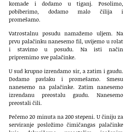
komade i dodamo u tiganj. Posolimo,
pobiberimo, dodamo malo čilija i
promešamo.
Vatrostalnu posudu namažemo uljem. Na
prvu palačinku nanesemo fil, uvijemo u rolat
i stavimo u posudu. Na isti način
pripremimo sve palačinke.
U sud krupno izrendamo sir, a zatim i gaudu.
Dodamo pavlaku i promešamo. Smesu
nanesemo na palačinke. Zatim nanesemo
izrendanu preostalu gaudu. Nanesemo
preostali čili.
Pečemo 20 minuta na 200 stepeni. U činiju za
serviranje posložimo čimičangas palačinke