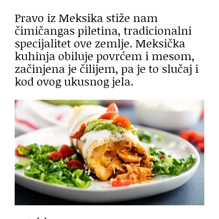
Pravo iz Meksika stiže nam
čimičangas piletina, tradicionalni
specijalitet ove zemlje. Meksička
kuhinja obiluje povrćem i mesom,
začinjena je čilijem, pa je to slučaj i
kod ovog ukusnog jela.