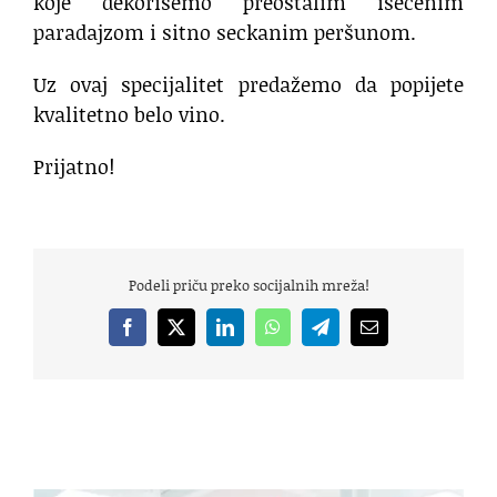
koje dekorišemo preostalim isečenim
paradajzom i sitno seckanim peršunom.
Uz ovaj specijalitet predažemo da popijete
kvalitetno belo vino.
Prijatno!
Podeli priču preko socijalnih mreža!
Facebook
X
LinkedIn
WhatsApp
Telegram
Email