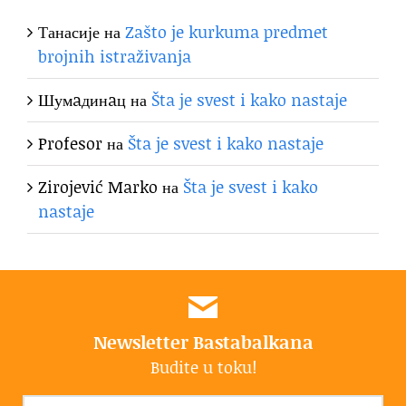
Танасије
на
Zašto je kurkuma predmet
brojnih istraživanja
Шумaдинaц
на
Šta je svest i kako nastaje
Profesor
на
Šta je svest i kako nastaje
Zirojević Marko
на
Šta je svest i kako
nastaje
Newsletter Bastabalkana
Budite u toku!