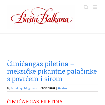
Skip
to
content
Čimičangas piletina –
meksičke pikantne palačinke
s povrćem i sirom
By
Redakcija Magazina
|
08/22/2020
|
Gastro
ČIMIČАNGAS PILETINA