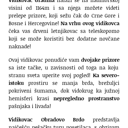
Vidikovac Gradina
nalazi se na nadmorskoj
visini od 1164m i sa njega možete videti
prelepe prizore, koji sežu čak do Crne Gore i
Bosne i Hercegovine!
Na vrhu ovog vidikovca
čeka vas drveni letnjikovac sa teleskopomo
koji se može koristiti bez dodatne novčane
naknade!
Ovaj vidikovac ponudiće vam
dvojake prizore
sa iste tačke, u zavisnosti od toga na koju
stranu sveta uperite svoj pogled!
Ka severo-
istoku
prostiru se manja brda, brežuljci
pokriveni šumama, dok vidokrug ka južnoj
hemisferi krasi
nepregledno prostranstvo
pašnjaka i livada!
Vidikovac Obradovo Brdo
predstavlja
najčešću pešačku turu posetilaca, s obzirom