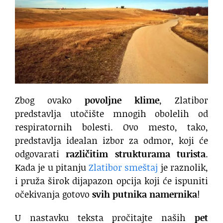
Zbog ovako
povoljne klime
, Zlatibor
predstavlja utočište mnogih obolelih od
respiratornih bolesti. Ovo mesto, tako,
predstavlja idealan izbor za odmor,
koji će
odgovarati
različitim strukturama turista
.
Kada je u pitanju
Zlatibor smeštaj
je raznolik,
i pruža širok dijapazon opcija koji će ispuniti
očekivanja gotovo
svih putnika namernika
!
U nastavku teksta pročitajte naših
pet