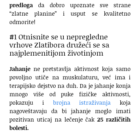
predloga
da dobro upoznate sve strane
“zlatne planine” i usput se kvalitetno
odmorite!
#1 Otnisnite se u nepregledne
vrhove Zlatibora družeći se sa
najplemenitijom životinjom
Jahanje
ne pretstavlja aktivnost koja samo
povoljno utiče na muskulaturu, već ima i
terapijsko dejstvo na duh. Da je jahanje konja
mnogo više od puke fizičke aktivnosti,
pokazuju i
brojna istraživanja
koja
nagoveštavaju da bi jahanje moglo imati
pozitivan uticaj na lečenje čak
25 različitih
bolesti.