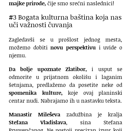
majke prirode,
čije smo srećni naslednici!
#3 Bogata kulturna baština koja nas
uči važnosti čuvanja
Zagledavši se u prošlost jednog mesta,
možemo dobiti
novu perspektivu
i uvide o
njemu.
Da bolje upoznate Zlatibor,
i usput se
odmorite u prijatnom okolišu i laganim
šetnjama, predlažemo da posetite neke od
spomenika kulture,
koje ovaj planinski
centar nudi. Nabrajamo ih u nastavku teksta.
Manastir Mileševa
zadužbina je kralja
Stefana Vladislava
, sina Stefana
Prvovenčanog. Ne postoji precizan izvor koji