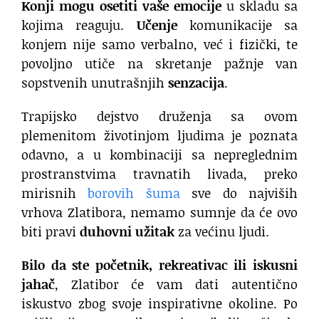
Konji mogu osetiti vaše emocije
u skladu sa
kojima reaguju.
Učenje
komunikacije sa
konjem nije samo verbalno, već i fizički, te
povoljno utiče na skretanje pažnje van
sopstvenih unutrašnjih
senzacija
.
Trapijsko dejstvo druženja sa ovom
plemenitom životinjom ljudima je poznata
odavno, a u kombinaciji sa nepreglednim
prostranstvima travnatih livada, preko
mirisnih
borovih šuma
sve do najviših
vrhova Zlatibora, nemamo sumnje da će ovo
biti pravi
duhovni užitak
za većinu ljudi.
Bilo da ste početnik, rekreativac ili iskusni
jahač
, Zlatibor će vam dati autentično
iskustvo zbog svoje inspirativne okoline. Po