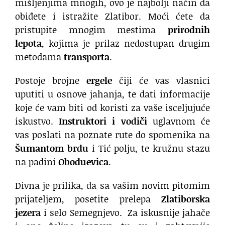
mišljenjima mnogih, ovo je najbolji način da
obiđete i istražite Zlatibor. Moći ćete da
pristupite mnogim mestima
prirodnih
lepota
, kojima je prilaz nedostupan drugim
metodama
transporta
.
Postoje brojne
ergele
čiji će vas vlasnici
uputiti u osnove jahanja, te dati informacije
koje će vam biti od koristi za vaše isceljujuće
iskustvo.
Instruktori i vodiči
uglavnom će
vas poslati na poznate rute do spomenika na
Šumantom brdu
i Tić polju, te kružnu stazu
na padini
Oboduevica
.
Divna je prilika, da sa vašim novim pitomim
prijateljem, posetite prelepa
Zlatiborska
jezera
i selo Semegnjevo. Za iskusnije jahače