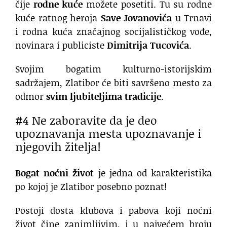
čije
rodne kuće
možete posetiti. Tu su rodne
kuće ratnog heroja
Save Jovanovića
u Trnavi
i rodna kuća značajnog socijalističkog vođe,
novinara i publiciste
Dimitrija Tucovića
.
Svojim bogatim kulturno-istorijskim
sadržajem, Zlatibor će biti savršeno mesto za
odmor
svim ljubiteljima tradicije
.
#4 Ne zaboravite da je deo
upoznavanja mesta upoznavanje i
njegovih žitelja!
Bogat noćni život
je jedna od karakteristika
po kojoj je Zlatibor posebno poznat!
Postoji dosta klubova i pabova koji noćni
život čine zanimljivim, i u najvećem broju