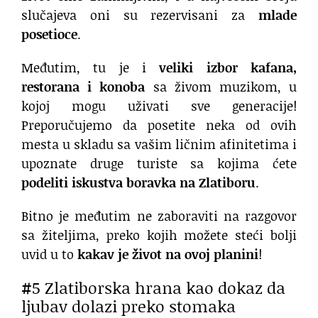
slučajeva oni su rezervisani za
mlade
posetioce
.
Međutim, tu je i
veliki izbor kafana,
restorana i konoba
sa živom muzikom, u
kojoj mogu uživati sve generacije!
Preporučujemo da posetite neka od ovih
mesta u skladu sa vašim ličnim afinitetima i
upoznate druge turiste sa kojima ćete
podeliti iskustva boravka na Zlatiboru
.
Bitno je međutim ne zaboraviti na razgovor
sa žiteljima, preko kojih možete steći bolji
uvid u to
kakav je život na ovoj planini
!
#5 Zlatiborska hrana kao dokaz da
ljubav dolazi preko stomaka