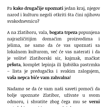
Pa
kako drugačije upoznati
jedan kraj, njegov
narod i kulturu negoli otkriti šta čini njihovu
svakodnevnicu?
A na Zlatiboru, vala,
bogata trpeza
popunjena
najrazličitijim domaćim proizvodima i
jelima, ne samo da će vas upoznati sa
lokalnom kulturom, već će vas naterati i da
je volite! Zlatiborski sir, kajmak, mačkat
pršuta
, komplet lepinja ili ljubiška pastrmka
– lista je predugačka i svakim zalogajem,
vaša nepca biće vam zahvalna
!
Nadamo se da će vam naši saveti pomoći da
bolje upoznate Zlatibor, uživate u svom
odmoru, i shvatite zbog čega mu se
verni