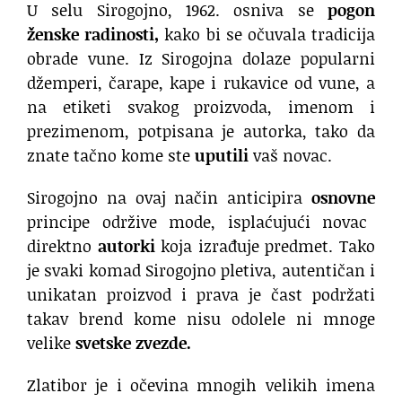
U selu Sirogojno, 1962. osniva se
pogon
ženske radinosti,
kako bi se očuvala tradicija
obrade vune. Iz Sirogojna dolaze popularni
džemperi, čarape, kape i rukavice od vune, a
na etiketi svakog proizvoda, imenom i
prezimenom, potpisana je autorka, tako da
znate tačno kome ste
uputili
vaš novac.
Sirogojno na ovaj način anticipira
osnovne
principe održive mode, isplaćujući novac
direktno
autorki
koja izrađuje predmet. Tako
je svaki komad Sirogojno pletiva, autentičan i
unikatan proizvod i prava je čast podržati
takav brend kome nisu odolele ni mnoge
velike
svetske zvezde.
Zlatibor je i očevina mnogih velikih imena