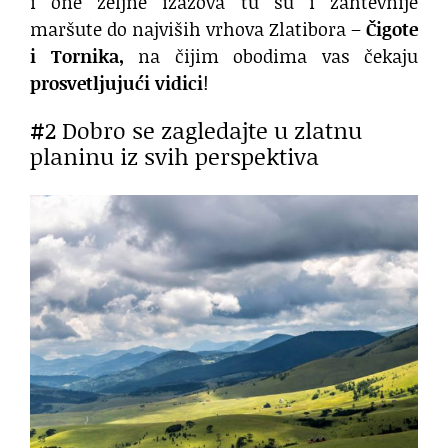
i one željne izazova tu su i zahtevnije
maršute do najviših vrhova Zlatibora –
Čigote
i Tornika,
na čijim obodima vas čekaju
prosvetljujući
vidici
!
#2 Dobro se zagledajte u zlatnu
planinu iz svih perspektiva