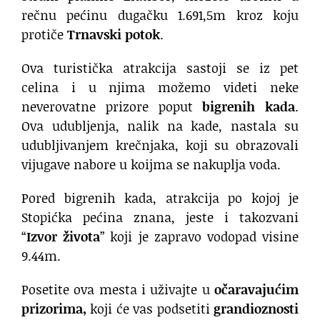
rečnu pećinu dugačku 1.691,5m kroz koju
protiče
Trnavski potok
.
Ova turistička atrakcija sastoji se iz pet
celina i u njima možemo videti neke
neverovatne prizore poput
bigrenih kada
.
Ova udubljenja, nalik na kade, nastala su
udubljivanjem krečnjaka, koji su obrazovali
vijugave nabore u koijma se nakuplja voda.
Pored bigrenih kada, atrakcija po kojoj je
Stopićka pećina znana, jeste i takozvani
“
Izvor života
” koji je zapravo vodopad visine
9.44m.
Posetite ova mesta i uživajte u
očaravajućim
prizorima,
koji će vas podsetiti
grandioznosti