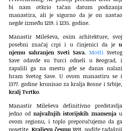
bi nam otkrio tačan datum podizanja
manastira, ali je sigurno da je on nastao
negde između 1219. i 1235. godine.
Manastir Mileševa, osim arhitekture, svoj
posebni značaj crpi i u činjenici da je
u
njemu sahranjen Sveti Sava
.
Mošti
Svetog
Save odavde su Turci odneli u Beograd, i
zapalili ga na mestu gde se danas nalazi
hram Svetog Save. U ovom manastiru se i
1377. godine krunisao za kralja Bosne i Srbije,
kralj Tvrtko
.
Manastir Mileševa definitivno predstavlja
jedno od
najvažnjih istorijskih znamenja
u
ovom regionu, i toplo preporučujemo da ga
posetite.
Kraljevu česmu
1891. podiže tadašnji