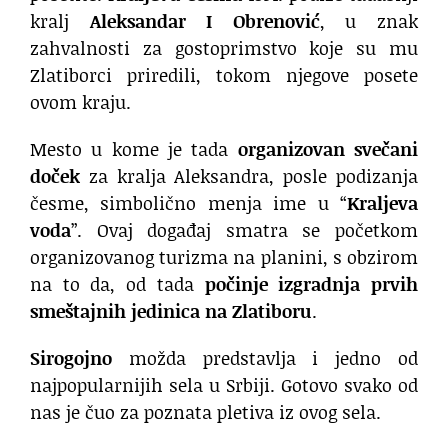
kralj
Aleksandar I Obrenović
, u znak
zahvalnosti za gostoprimstvo koje su mu
Zlatiborci priredili, tokom njegove posete
ovom kraju.
Mesto u kome je tada
organizovan svečani
doček
za kralja Aleksandra, posle podizanja
česme, simbolično menja ime u “
Kraljeva
voda
”. Ovaj događaj smatra se početkom
organizovanog turizma na planini, s obzirom
na to da, od tada
počinje izgradnja prvih
smeštajnih jedinica na Zlatiboru
.
Sirogojno
možda predstavlja i jedno od
najpopularnijih sela u Srbiji. Gotovo svako od
nas je čuo za poznata pletiva iz ovog sela.