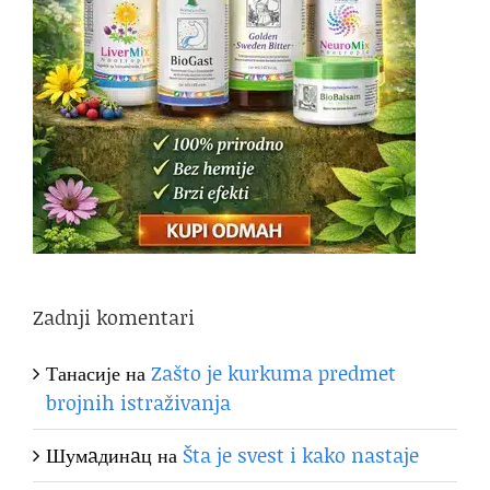
Zadnji komentari
Танасије
на
Zašto je kurkuma predmet
brojnih istraživanja
Шумaдинaц
на
Šta je svest i kako nastaje