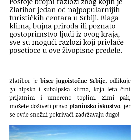
Postoje brojni razlozi zbog kojih je
Zlatibor jedan od najpopularnijih
turističkih centara u Srbiji. Blaga
klima, bujna priroda ili poznato
gostoprimstvo ljudi iz ovog kraja,
sve su mogući razlozi koji privlače
posetioce u ove živopisne predele.
Zlatibor je
biser jugoistočne Srbije,
odlikuje
ga alpska i subalpska klima, koja leta čini
prijatnim i umereno toplim. Zimi pak,
možete doživeti pravo
planinsko iskustvo
, jer
se ovde snežni pokrivači zadržavaju dugo!