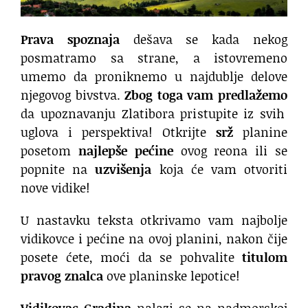
Prava spoznaja
dešava se kada nekog
posmatramo sa strane, a istovremeno
umemo da proniknemo u najdublje delove
njegovog bivstva.
Zbog toga vam predlažemo
da upoznavanju Zlatibora pristupite iz svih
uglova i perspektiva! Otkrijte
srž
planine
posetom
najlepše pećine
ovog reona ili se
popnite na
uzvišenja
koja će vam otvoriti
nove vidike!
U nastavku teksta otkrivamo vam najbolje
vidikovce i pećine na ovoj planini, nakon čije
posete ćete, moći da se pohvalite
titulom
pravog znalca
ove planinske lepotice!