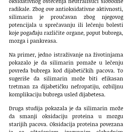
oksidativnog oštećenja neutrališući slobodne
radikale. Zbog ove antioksidativne aktivnosti,
silimarin je proučavan zbog njegovog
potencijala u sprečavanju ili lečenju bolesti
koje pogađaju različite organe, poput bubrega,
mozga i pankreasa.
Na primer, jedno istraživanje na životinjama
pokazalo je da silimarin pomaže u lečenju
povreda bubrega kod dijabetičkih pacova. To
sugeriše da silimarin može biti efikasan
tretman za dijabetičku nefropatiju, ozbiljnu
komplikaciju bubrega usled dijabetesa.
Druga studija pokazala je da silimarin može
da smanji oksidaciju proteina u mozgu
starijih pacova. Oksidacija proteina povezana
je sa oštećenjem izazvanim slobodnim