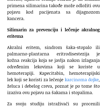
primena silimarina takođe može odložiti ovu
pojavu kod pacijenata sa dijagnozom
kancera.
Silimarin za prevenciju i lečenje akralnog
eritema
Akralni eritem, sindrom šaka-stopalo ili
palmarno-plantarna eritrodisestezija je
kožna reakcija koja se javlja nakon izlaganja
određenim lekovima koji se koriste u
hemoterapiji. Kapecitabin, hemoterapijski
lek koji se koristi za lečenje
karcinoma dojke
,
želuca i debelog creva, poznat je po tome što
izaziva ovu pojavu na šakama i stopalima.
Za svoju studiju istraživači su procenili