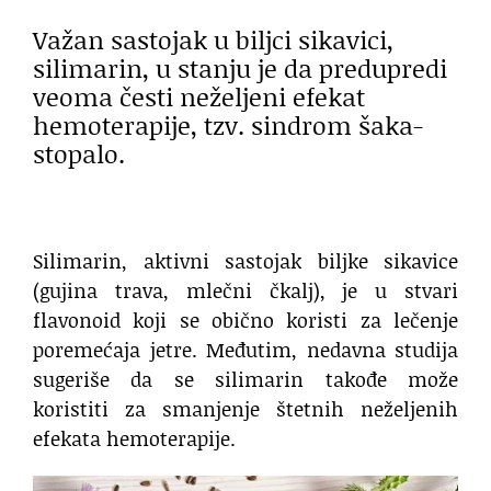
Važan sastojak u biljci sikavici,
silimarin, u stanju je da predupredi
veoma česti neželjeni efekat
hemoterapije, tzv. sindrom šaka-
stopalo.
Silimarin, aktivni sastojak biljke sikavice
(gujina trava, mlečni čkalj), je u stvari
flavonoid koji se obično koristi za lečenje
poremećaja jetre. Međutim, nedavna studija
sugeriše da se silimarin takođe može
koristiti za smanjenje štetnih neželjenih
efekata hemoterapije.