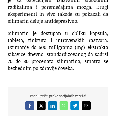
radikalima i poremećajima mozga. Drugi
eksperimenti in vivo takođe su pokazali da
silimarin deluje antidepresivno.
Silimarin je dostupan u obliku kapsula,
tableta, tinktura i intravenskih rastvora.
Uzimanje do 500 miligrama (mg) ekstrakta
sikavice dnevno, standardizovanog da sadrži
70 do 80 procenata silimarina, smatra se
bezbednim po zdravlje čoveka.
Podeli priču preko socijalnih mreža!
Facebook
X
LinkedIn
WhatsApp
Telegram
Email