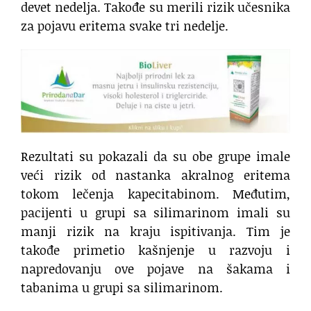
devet nedelja. Takođe su merili rizik učesnika
za pojavu eritema svake tri nedelje.
Rezultati su pokazali da su obe grupe imale
veći rizik od nastanka akralnog eritema
tokom lečenja kapecitabinom. Međutim,
pacijenti u grupi sa silimarinom imali su
manji rizik na kraju ispitivanja. Tim je
takođe primetio kašnjenje u razvoju i
napredovanju ove pojave na šakama i
tabanima u grupi sa silimarinom.