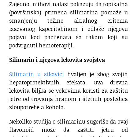
Zajedno, njihovi nalazi pokazuju da topikalna
(površinska) primena silimarina pomaže u
smanjenju težine akralnog eritema
izazvanog kapecitabinom i odlaže njegovu
pojavu kod pacijenata sa rakom koji su
podvrgnuti hemoterapiji.
Silimarin i njegova lekovita svojstva
Silimarin u sikavici
hvaljen je zbog svojih
hepatoprotektivnih efekata. Ova drevna
lekovita biljka se vekovima koristi za zaštitu
jetre od trovanja hranom i štetnih posledica
zloupotrebe alkohola.
Nekoliko studija o silimarinu sugeriše da ovaj
flavonoid može da zaštiti jetru od