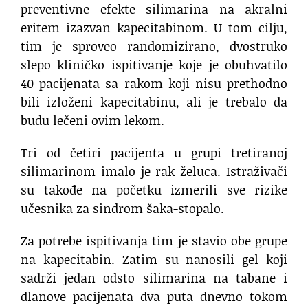
preventivne efekte silimarina na akralni
eritem izazvan kapecitabinom. U tom cilju,
tim je sproveo randomizirano, dvostruko
slepo kliničko ispitivanje koje je obuhvatilo
40 pacijenata sa rakom koji nisu prethodno
bili izloženi kapecitabinu, ali je trebalo da
budu lečeni ovim lekom.
Tri od četiri pacijenta u grupi tretiranoj
silimarinom imalo je rak želuca. Istraživači
su takođe na početku izmerili sve rizike
učesnika za sindrom šaka-stopalo.
Za potrebe ispitivanja tim je stavio obe grupe
na kapecitabin. Zatim su nanosili gel koji
sadrži jedan odsto silimarina na tabane i
dlanove pacijenata dva puta dnevno tokom