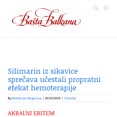
Skip
to
content
Silimarin iz sikavice
sprečava učestali propratni
efekat hemoterapije
By
Redakcija Magazina
|
10/23/2020
|
Zdravlje
AKRALNI ERITEM