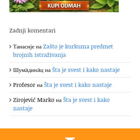
Zadnji komentari
Танасије
на
Zašto je kurkuma predmet
brojnih istraživanja
Шумaдинaц
на
Šta je svest i kako nastaje
Profesor
на
Šta je svest i kako nastaje
Zirojević Marko
на
Šta je svest i kako
nastaje