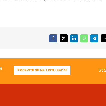
Facebook
X
LinkedIn
WhatsApp
Telegr
a
Pra
PRIJAVITE SE NA LISTU SADA!