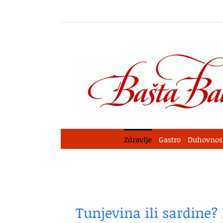
Skip
to
content
Zdravlje
Gastro
Duhovnos
Tunjevina ili sardine?