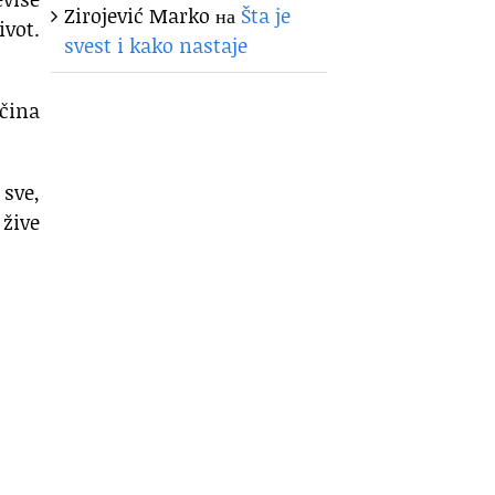
Zirojević Marko
на
Šta je
ivot.
svest i kako nastaje
čina
 sve,
 žive