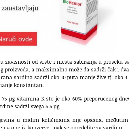
u zavisnosti od vrste i mesta sabiranja u proseku s
og proizvoda, a maksimalno može da sadrži čak i dva
rana sardina sadrži oko 10 puta manje žive tj. oko 3
-manje konstantan.
ko 75 µg vitamina K što je oko 60% preporučenog dn
rdine sadrži svega 4.4 µg.
njevina u malim količinama nije opasna, međutim
te na one iz konzerve, ipak se opredelite za sardinu.