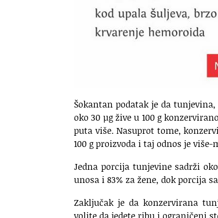
Šokantan podatak je da tunjevina, 
oko 30 µg žive u 100 g konzerviran
puta više. Nasuprot tome, konzervi
100 g proizvoda i taj odnos je više
Jedna porcija tunjevine sadrži o
unosa i 83% za žene, dok porcija sa
Zaključak je da konzervirana tu
volite da jedete ribu i ograničeni s