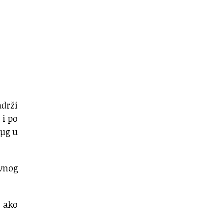
adrži
 i po
 µg u
evnog
 ako