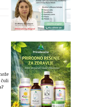
 može
 čuli
a?