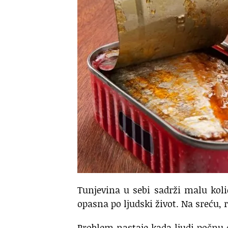
Tunjevina u sebi sadrži malu koli
opasna po ljudski život. Na sreću, 
Problem nastaje kada ljudi počnu d