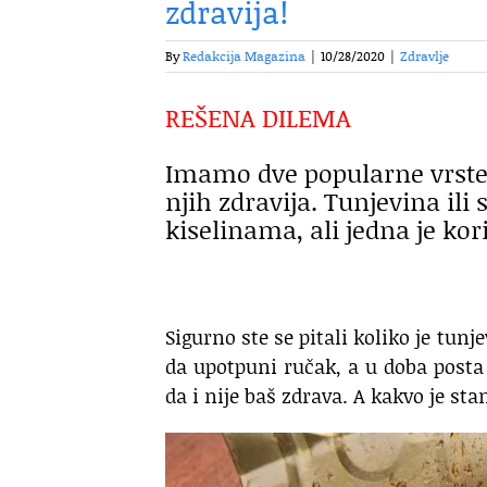
zdravija!
By
Redakcija Magazina
|
10/28/2020
|
Zdravlje
REŠENA DILEMA
Imamo dve popularne vrste r
njih zdravija. Tunjevina i
kiselinama, ali jedna je kori
Sigurno ste se pitali koliko je tu
da upotpuni ručak, a u doba posta 
da i nije baš zdrava. A kakvo je sta