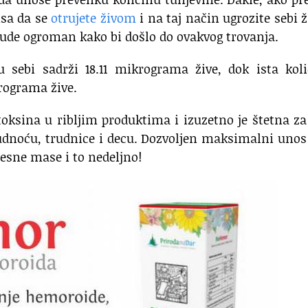
nsa da se
otrujete živom
i na taj način ugrozite sebi ž
ude ogroman kako bi došlo do ovakvog trovanja.
 sebi sadrži 18.11 mikrograma žive, dok ista koli
rograma žive.
 toksina u ribljim produktima i izuzetno je štetna za
rudnoću, trudnice i decu. Dozvoljen maksimalni unos
esne mase i to nedeljno!