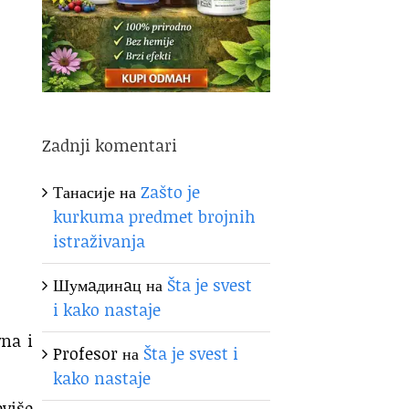
Zadnji komentari
Танасије
на
Zašto je
kurkuma predmet brojnih
istraživanja
Шумaдинaц
на
Šta je svest
i kako nastaje
vna i
Profesor
на
Šta je svest i
kako nastaje
eviše