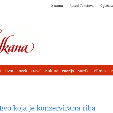
O nama
Autori Tekstova
Oglašav
t
Život
Čovek
Travel
Kultura
Istorija
Muzika
Filmovi
 Evo koja je konzervirana riba