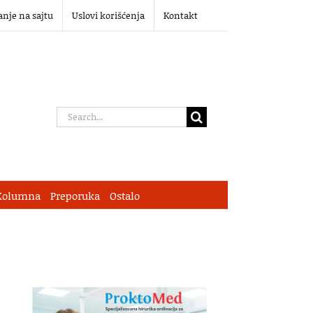
anje na sajtu
Uslovi korišćenja
Kontakt
Search
for:
Kolumna
Preporuka
Ostalo