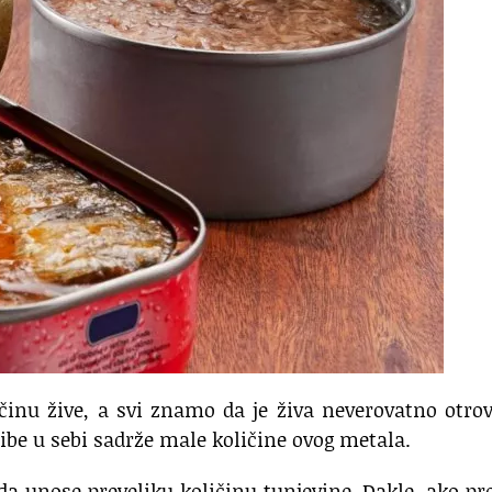
činu žive, a svi znamo da je živa neverovatno otro
ribe u sebi sadrže male količine ovog metala.
a unose preveliku količinu tunjevine. Dakle, ako pr