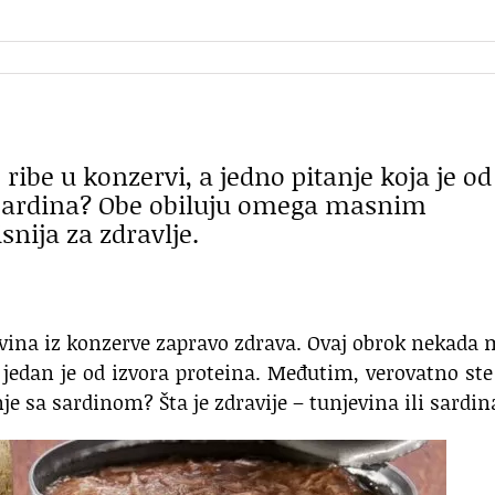
ibe u konzervi, a jedno pitanje koja je od
li sardina? Obe obiluju omega masnim
snija za zdravlje.
njevina iz konzerve zapravo zdrava. Ovaj obrok nekada
jedan je od izvora proteina. Međutim, verovatno ste
nje sa sardinom? Šta je zdravije – tunjevina ili sardin