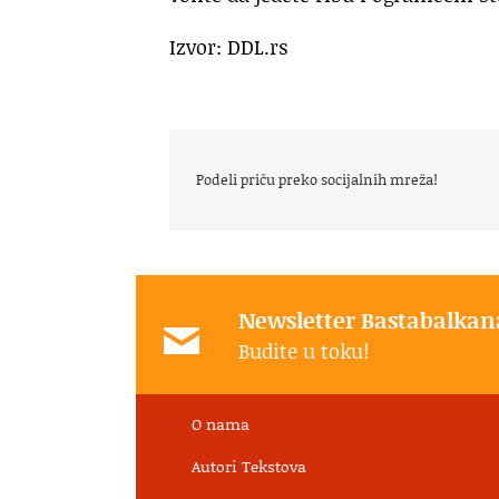
Izvor: DDL.rs
Podeli priču preko socijalnih mreža!
Newsletter Bastabalkan
Budite u toku!
O nama
Autori Tekstova