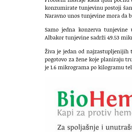
konzumirate tunjevinu postoji ša
Naravno unos tunjevine mora da b
Samo jedna konzerva tunjevine u
Albakor tunjevine sadrži 49.53 mik
Živa je jedan od najzastupljenijih
pogotovo za žene koje planiraju t
je 1.6 mikrograma po kilogramu tel