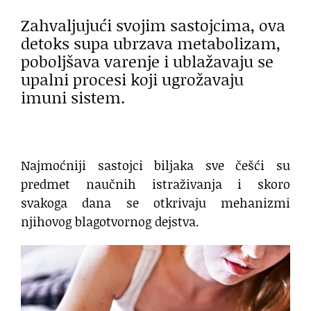
Zahvaljujući svojim sastojcima, ova
detoks supa ubrzava metabolizam,
poboljšava varenje i ublažavaju se
upalni procesi koji ugrožavaju
imuni sistem.
Najmoćniji sastojci biljaka sve češći su
predmet naučnih istraživanja i skoro
svakoga dana se otkrivaju mehanizmi
njihovog blagotvornog dejstva.