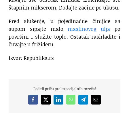
štapnim mikserom. Dodajte začine po ukusu.
Pred služenje, u pojedinačne činijice sa
supom sipajte malo
maslinovog ulja
po
površini i služite toplo. Ostatak rashladite i
čuvajte u frižideru.
Izvor: Republika.rs
Podeli priču preko socijalnih mreža!
Facebook
X
LinkedIn
WhatsApp
Telegram
Email