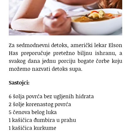
Za sedmodnevni detoks, američki lekar Elson
Has preporučuje pretežno biljnu ishranu, a
svakog dana jednu porciju bogate čorbe koju
možemo nazvati detoks supa.
Sastojci:
6 šolja povrća bez ugljenih hidrata
2 šolje korenastog povrća
5 čenova belog luka
1 kašičica đumbira u prahu
1 kašičica kurkume