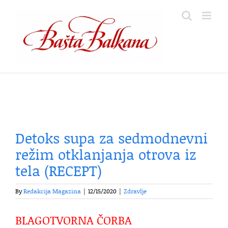
Skip
to
content
Detoks supa za sedmodnevni
režim otklanjanja otrova iz
tela (RECEPT)
By
Redakcija Magazina
|
12/15/2020
|
Zdravlje
BLAGOTVORNA ČORBA