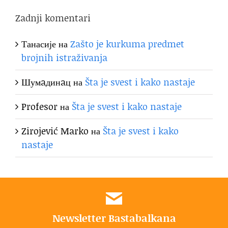
Zadnji komentari
Танасије
на
Zašto je kurkuma predmet
brojnih istraživanja
Шумaдинaц
на
Šta je svest i kako nastaje
Profesor
на
Šta je svest i kako nastaje
Zirojević Marko
на
Šta je svest i kako
nastaje
Newsletter Bastabalkana