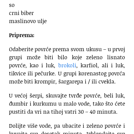
so
crni biber
maslinovo ulje
Priprema:
Odaberite povrće prema svom ukusu – u prvoj
grupi može biti bilo koje zeleno lisnato
povrće, kao i luk,
brokoli
, karfiol, ali i luk,
tikvice ili pečurke. U grupi korenastog povrća
može biti krompir, šargarepa i / ili cvekla.
U većoj šerpi, skuvajte tvrđe povrće, beli luk,
đumbir i kurkumu u malo vode, tako što ćete
pustiti da vri na tihoj vatri 30 – 40 minuta.
Dolijte više vode, pa ubacite i zeleno povrće i
kuvajte sve desetak minuta. Izblendajte sve