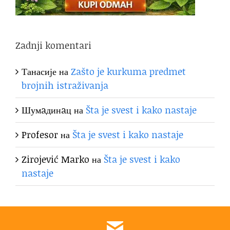
Zadnji komentari
Танасије
на
Zašto je kurkuma predmet
brojnih istraživanja
Шумaдинaц
на
Šta je svest i kako nastaje
Profesor
на
Šta je svest i kako nastaje
Zirojević Marko
на
Šta je svest i kako
nastaje