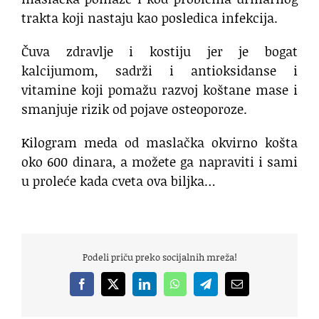
trakta koji nastaju kao posledica infekcija.
Čuva zdravlje i kostiju jer je bogat
kalcijumom, sadrži i antioksidanse i
vitamine koji pomažu razvoj koštane mase i
smanjuje rizik od pojave osteoporoze.
Kilogram meda od maslačka okvirno košta
oko 600 dinara, a možete ga napraviti i sami
u proleće kada cveta ova biljka…
Podeli priču preko socijalnih mreža!
Facebook
X
LinkedIn
WhatsApp
Telegram
Email