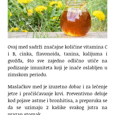
Ovaj med sadrži značajne količine vitamina C
i B, cinka, flavonoida, tanina, kalijuma i
gvožđa, što sve zajedno odlično utiče na
podizanje imuniteta koji je inače oslabljen u
zimskom periodu.
Maslačkov med je izuzetno dobar i za lečenje
jetre i pročišćavanje krvi. Preventivno deluje
kod pojave astme i bronhitisa, a preporuka se
da se uzimaju 2 kašike svakog jutra na
prazan stomak.