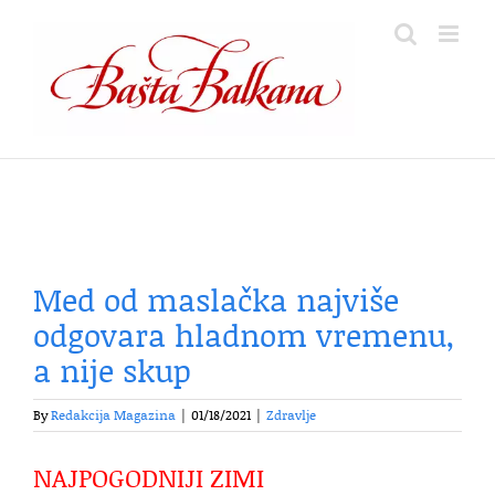
Skip
to
content
Med od maslačka najviše
odgovara hladnom vremenu,
a nije skup
By
Redakcija Magazina
|
01/18/2021
|
Zdravlje
NAJPOGODNIJI ZIMI