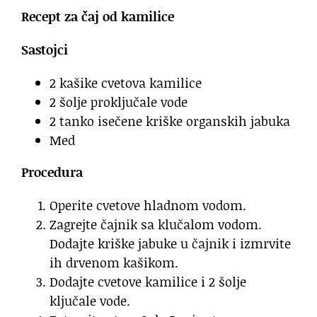
Recept za čaj od kamilice
Sastojci
2 kašike cvetova kamilice
2 šolje proključale vode
2 tanko isečene kriške organskih jabuka
Med
Procedura
Operite cvetove hladnom vodom.
Zagrejte čajnik sa klučalom vodom.
Dodajte kriške jabuke u čajnik i izmrvite
ih drvenom kašikom.
Dodajte cvetove kamilice i 2 šolje
ključale vode.