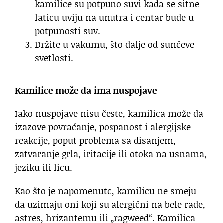
kamilice su potpuno suvi kada se sitne
laticu uviju na unutra i centar bude u
potpunosti suv.
Držite u vakumu, što dalje od sunčeve
svetlosti.
Kamilice može da ima nuspojave
Iako nuspojave nisu česte, kamilica može da
izazove povraćanje, pospanost i alergijske
reakcije, poput problema sa disanjem,
zatvaranje grla, iritacije ili otoka na usnama,
jeziku ili licu.
Kao što je napomenuto, kamilicu ne smeju
da uzimaju oni koji su alergični na bele rade,
astres, hrizantemu ili „ragweed“. Kamilica