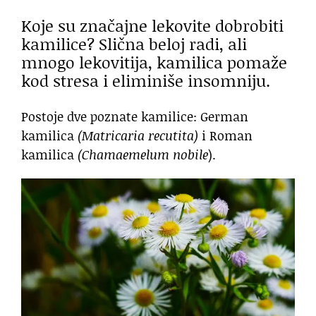
Koje su značajne lekovite dobrobiti
kamilice? Slična beloj radi, ali
mnogo lekovitija, kamilica pomaže
kod stresa i eliminiše insomniju.
Postoje dve poznate kamilice: German
kamilica
(Matricaria recutita)
i Roman
kamilica
(Chamaemelum nobile
).