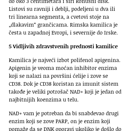
do oko 3 centimetara i širi konusni disk.
Listovi su ravniji i deblji, podeljeni u dva ili
tri linearna segmenta, a cvetovi stoje na
„dlakavim“ grančicama. Rimska kamilica je
česta u zapadnoj Evropi, i severnije do Irske.
5 Vidljivih zdravstvenih prednosti kamilice
Kamilica je najveći izbot polifenol apigenina.
Apigenin je veoma moćan inhibitor enzima
koji se nalazi na površini ćelije i zove se
CD38. Dok je CD38 koristan za imunit sistem
takođe je veliki potrošač NAD+ koji je jedan od
najbitnijih koenzima u telu.
NAD+ vam je potreban da bi snabdevao drugi
enzim koji se zove PARP, on je enzim koji
pomaže da se DNK oporavi ukoliko je došlo do