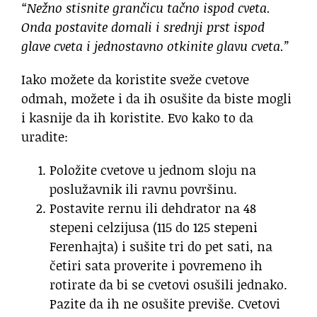
“Nežno stisnite grančicu tačno ispod cveta.
Onda postavite domali i srednji prst ispod
glave cveta i jednostavno otkinite glavu cveta.”
Iako možete da koristite sveže cvetove
odmah, možete i da ih osušite da biste mogli
i kasnije da ih koristite. Evo kako to da
uradite:
Položite cvetove u jednom sloju na
poslužavnik ili ravnu površinu.
Postavite rernu ili dehdrator na 48
stepeni celzijusa (115 do 125 stepeni
Ferenhajta) i sušite tri do pet sati, na
četiri sata proverite i povremeno ih
rotirate da bi se cvetovi osušili jednako.
Pazite da ih ne osušite previše. Cvetovi