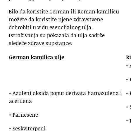
Bilo da koristite German ili Roman kamilicu
možete da koristite njene zdravstvene
dobrobiti u vidu esencijalnog ulja.
Istraživanja su pokazala da ulja sadrže
sledeće zdrave supstance:
German kamilica ulje
R
•
•
• Azuleni oksida poput derivata hamazulena i
•
acetilena
•
• Farnesene
• 
• Seskviterpeni