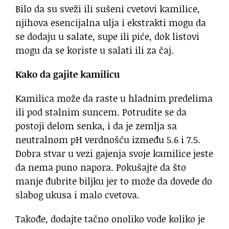
Bilo da su sveži ili sušeni cvetovi kamilice,
njihova esencijalna ulja i ekstrakti mogu da
se dodaju u salate, supe ili piće, dok listovi
mogu da se koriste u salati ili za čaj.
Kako da gajite kamilicu
Kamilica može da raste u hladnim predelima
ili pod stalnim suncem. Potrudite se da
postoji delom senka, i da je zemlja sa
neutralnom pH verdnošću između 5.6 i 7.5.
Dobra stvar u vezi gajenja svoje kamilice jeste
da nema puno napora. Pokušajte da što
manje đubrite biljku jer to može da dovede do
slabog ukusa i malo cvetova.
Takođe, dodajte tačno onoliko vode koliko je