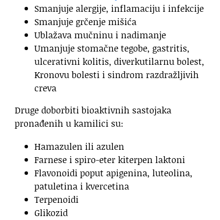
Smanjuje alergije, inflamaciju i infekcije
Smanjuje grčenje mišića
Ublažava mučninu i nadimanje
Umanjuje stomačne tegobe, gastritis,
ulcerativni kolitis, diverkutilarnu bolest,
Kronovu bolesti i sindrom razdražljivih
creva
Druge doborbiti bioaktivnih sastojaka
pronađenih u kamilici su:
Hamazulen ili azulen
Farnese i spiro-eter kiterpen laktoni
Flavonoidi poput apigenina, luteolina,
patuletina i kvercetina
Terpenoidi
Glikozid