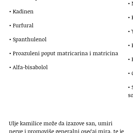
•
• Kadinen
• 
• Furfural
• 
• Spanthulenol
• 
• Proazuleni poput matricarina i matricina
• 
• Alfa-bisabolol
•
•
so
Ulje kamilice može da izazove san, umiri
nerve i promoviše generalni osećaj mira, te je