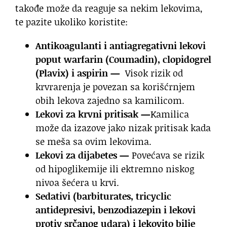
takođe može da reaguje sa nekim lekovima,
te pazite ukoliko koristite:
Antikoagulanti i antiagregativni lekovi
poput warfarin (Coumadin), clopidogrel
(Plavix) i aspirin —
Visok rizik od
krvrarenja je povezan sa korišćrnjem
obih lekova zajedno sa kamilicom.
Lekovi za krvni pritisak —
Kamilica
može da izazove jako nizak pritisak kada
se meša sa ovim lekovima.
Lekovi za dijabetes —
Povećava se rizik
od hipoglikemije ili ektremno niskog
nivoa šećera u krvi.
Sedativi (barbiturates, tricyclic
antidepresivi, benzodiazepin i lekovi
protiv srčanog udara) i lekovito bilje