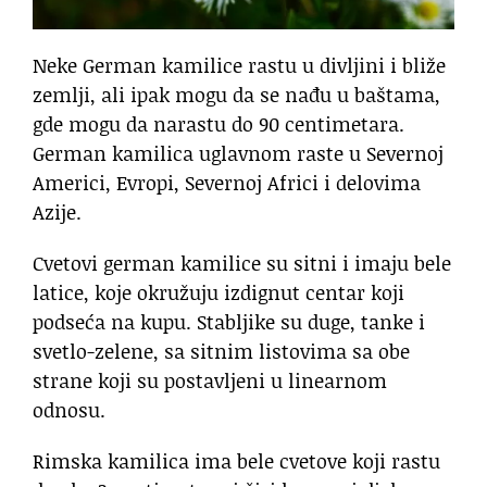
Neke German kamilice rastu u divljini i bliže
zemlji, ali ipak mogu da se nađu u baštama,
gde mogu da narastu do 90 centimetara.
German kamilica uglavnom raste u Severnoj
Americi, Evropi, Severnoj Africi i delovima
Azije.
Cvetovi german kamilice su sitni i imaju bele
latice, koje okružuju izdignut centar koji
podseća na kupu. Stabljike su duge, tanke i
svetlo-zelene, sa sitnim listovima sa obe
strane koji su postavljeni u linearnom
odnosu.
Rimska kamilica ima bele cvetove koji rastu