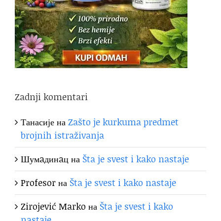
Zadnji komentari
Танасије
на
Zašto je kurkuma predmet
brojnih istraživanja
Шумaдинaц
на
Šta je svest i kako nastaje
Profesor
на
Šta je svest i kako nastaje
Zirojević Marko
на
Šta je svest i kako
nastaje