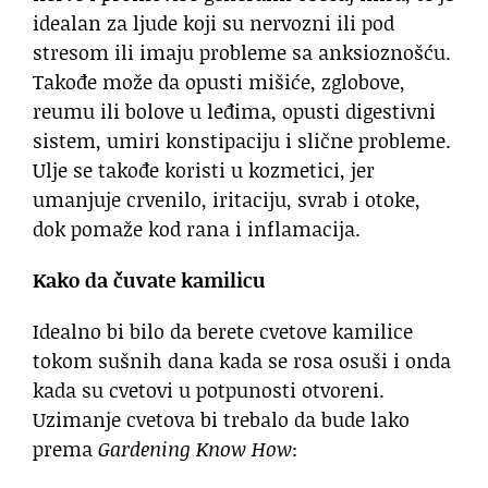
idealan za ljude koji su nervozni ili pod
stresom ili imaju probleme sa anksioznošću.
Takođe može da opusti mišiće, zglobove,
reumu ili bolove u leđima, opusti digestivni
sistem, umiri konstipaciju i slične probleme.
Ulje se takođe koristi u kozmetici, jer
umanjuje crvenilo, iritaciju, svrab i otoke,
dok pomaže kod rana i inflamacija.
Kako da čuvate kamilicu
Idealno bi bilo da berete cvetove kamilice
tokom sušnih dana kada se rosa osuši i onda
kada su cvetovi u potpunosti otvoreni.
Uzimanje cvetova bi trebalo da bude lako
prema
Gardening Know How
: