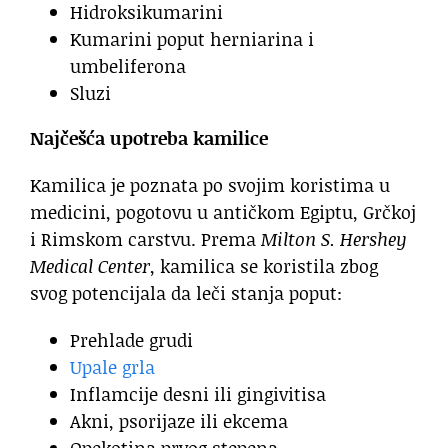
Hidroksikumarini
Kumarini poput herniarina i
umbeliferona
Sluzi
Najčešća upotreba kamilice
Kamilica je poznata po svojim koristima u
medicini, pogotovu u antičkom Egiptu, Grčkoj
i Rimskom carstvu. Prema
Milton S. Hershey
Medical Center
, kamilica se koristila zbog
svog potencijala da leči stanja poput:
Prehlade grudi
Upale grla
Inflamcije desni ili gingivitisa
Akni, psorijaze ili ekcema
Opekotina prvog stepena