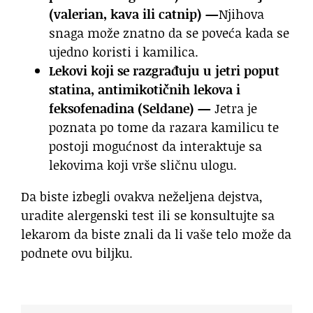
(valerian, kava ili catnip) —
Njihova
snaga može znatno da se poveća kada se
ujedno koristi i kamilica.
Lekovi
koji se razgrađuju u jetri poput
statina, antimikotičnih lekova i
feksofenadina
(Seldane) —
Jetra je
poznata po tome da razara kamilicu te
postoji mogućnost da interaktuje sa
lekovima koji vrše sličnu ulogu.
Da biste izbegli ovakva neželjena dejstva,
uradite alergenski test ili se konsultujte sa
lekarom da biste znali da li vaše telo može da
podnete ovu biljku.