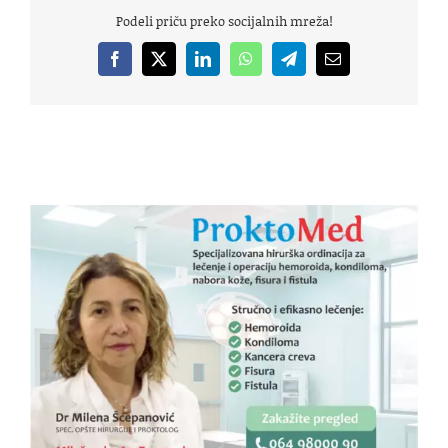
Podeli priču preko socijalnih mreža!
Facebook
X
LinkedIn
WhatsApp
Telegram
Email