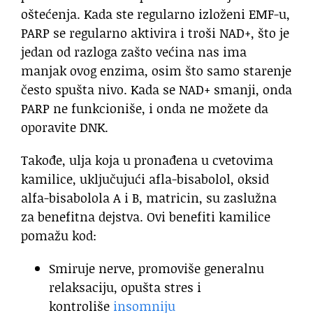
oštećenja. Kada ste regularno izloženi EMF-u,
PARP se regularno aktivira i troši NAD+, što je
jedan od razloga zašto većina nas ima
manjak ovog enzima, osim što samo starenje
često spušta nivo. Kada se NAD+ smanji, onda
PARP ne funkcioniše, i onda ne možete da
oporavite DNK.
Takođe, ulja koja u pronađena u cvetovima
kamilice, uključujući afla-bisabolol, oksid
alfa-bisabolola A i B, matricin, su zaslužna
za benefitna dejstva. Ovi benefiti kamilice
pomažu kod:
Smiruje nerve, promoviše generalnu
relaksaciju, opušta stres i
kontroliše
insomniju