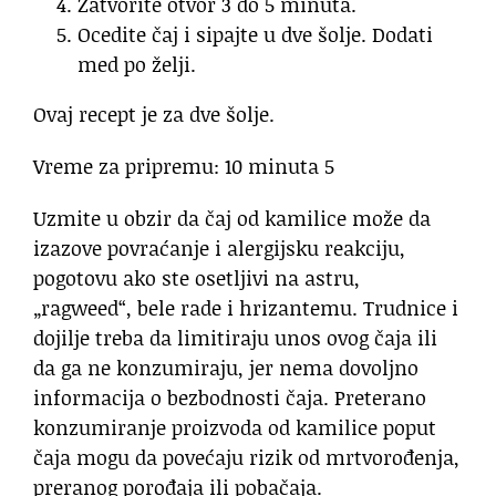
Zatvorite otvor 3 do 5 minuta.
Ocedite čaj i sipajte u dve šolje. Dodati
med po želji.
Ovaj recept je za dve šolje.
Vreme za pripremu: 10 minuta 5
Uzmite u obzir da čaj od kamilice može da
izazove povraćanje i alergijsku reakciju,
pogotovu ako ste osetljivi na astru,
„ragweed“, bele rade i hrizantemu. Trudnice i
dojilje treba da limitiraju unos ovog čaja ili
da ga ne konzumiraju, jer nema dovoljno
informacija o bezbodnosti čaja. Preterano
konzumiranje proizvoda od kamilice poput
čaja mogu da povećaju rizik od mrtvorođenja,
preranog porođaja ili pobačaja.