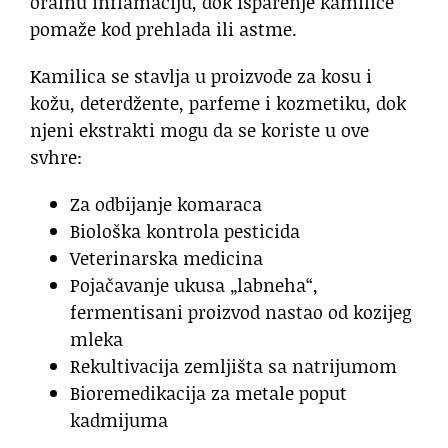
oralnu inflamaciju, dok isparenje kamilice
pomaže kod prehlada ili astme.
Kamilica se stavlja u proizvode za kosu i
kožu, deterdžente, parfeme i kozmetiku, dok
njeni ekstrakti mogu da se koriste u ove
svhre:
Za odbijanje komaraca
Biološka kontrola pesticida
Veterinarska medicina
Pojačavanje ukusa „labneha“,
fermentisani proizvod nastao od kozijeg
mleka
Rekultivacija zemljišta sa natrijumom
Bioremedikacija za metale poput
kadmijuma