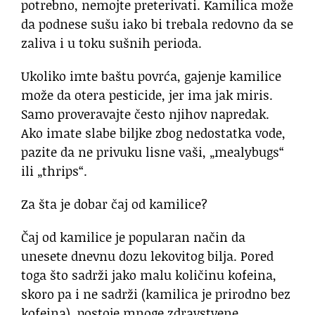
potrebno, nemojte preterivati. Kamilica može
da podnese sušu iako bi trebala redovno da se
zaliva i u toku sušnih perioda.
Ukoliko imte baštu povrća, gajenje kamilice
može da otera pesticide, jer ima jak miris.
Samo proveravajte često njihov napredak.
Ako imate slabe biljke zbog nedostatka vode,
pazite da ne privuku lisne vaši, „mealybugs“
ili „thrips“.
Za šta je dobar čaj od kamilice?
Čaj od kamilice je popularan način da
unesete dnevnu dozu lekovitog bilja. Pored
toga što sadrži jako malu količinu kofeina,
skoro pa i ne sadrži (kamilica je prirodno bez
kofeina), postoje mnoge zdravstvene