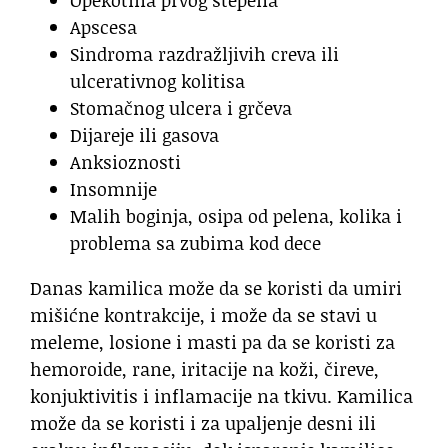
Apscesa
Sindroma razdražljivih creva ili
ulcerativnog kolitisa
Stomačnog ulcera i grčeva
Dijareje ili gasova
Anksioznosti
Insomnije
Malih boginja, osipa od pelena, kolika i
problema sa zubima kod dece
Danas kamilica može da se koristi da umiri
mišićne kontrakcije, i može da se stavi u
meleme, losione i masti pa da se koristi za
hemoroide, rane, iritacije na koži, čireve,
konjuktivitis i inflamacije na tkivu. Kamilica
može da se koristi i za upaljenje desni ili