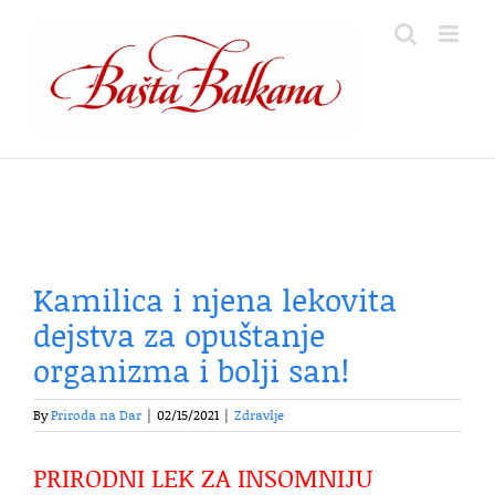
Skip
to
content
Kamilica i njena lekovita
dejstva za opuštanje
organizma i bolji san!
By
Priroda na Dar
|
02/15/2021
|
Zdravlje
PRIRODNI LEK ZA INSOMNIJU