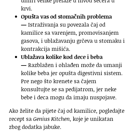
umiri velike prelaze u nivou šećera u
krvi.
Opušta vas od stomačnih problema
—
Istraživanja su povezala čaj od
kamilice sa varenjem, promovisanjem
gasova, i ublažavanju grčeva u stomaku i
kontrakcija mišića.
Ublažava kolike kod dece i beba
—
Razblažen i ohlađen može da umanji
kolike beba jer opušta digestivni sistem.
Pre nego što krenete sa čajem
konsultujte se sa pedijatrom, jer neke
bebe i deca mogu da imaju nuspojave.
Ako želite da pijete čaj od kamilice, pogledajte
recept sa
Genius Kitchen
, koje je unikatan
zbog dodatka jabuke.