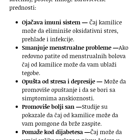
prednosti:
Ojačava imuni sistem —
Čaj kamilice
može da eliminiše oksidativni stres,
prehlade i infekcije.
Smanjuje menstrualne probleme —
Ako
redovno patite od menstrualnih bolova
čaj od kamilice može da vam ublaži
tegobe.
Opušta od stresa i depresije —
Može da
promoviše opuštanje i da se bori sa
simptomima anskioznosti.
Promoviše bolji san —
Studije su
pokazale da čaj od kamilice može da
vam pomgone da brže zaspite.
Pomaže kod dijabetesa —
Čaj može da