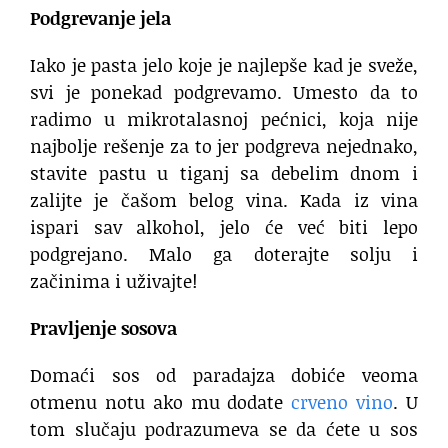
Podgrevanje jela
Iako je pasta jelo koje je najlepše kad je sveže,
svi je ponekad podgrevamo. Umesto da to
radimo u mikrotalasnoj pećnici, koja nije
najbolje rešenje za to jer podgreva nejednako,
stavite pastu u tiganj sa debelim dnom i
zalijte je čašom belog vina. Kada iz vina
ispari sav alkohol, jelo će već biti lepo
podgrejano. Malo ga doterajte solju i
začinima i uživajte!
Pravljenje sosova
Domaći sos od paradajza dobiće veoma
otmenu notu ako mu dodate
crveno vino
. U
tom slučaju podrazumeva se da ćete u sos