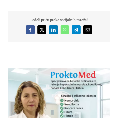
Podeli priču preko socijalnih mreža!
Facebook
X
LinkedIn
WhatsApp
Telegram
Email