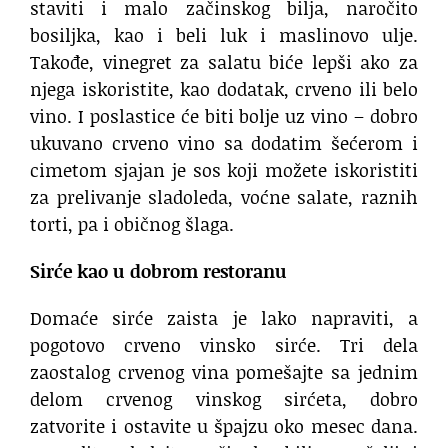
staviti i malo začinskog bilja, naročito
bosiljka, kao i beli luk i maslinovo ulje.
Takođe, vinegret za salatu biće lepši ako za
njega iskoristite, kao dodatak, crveno ili belo
vino. I poslastice će biti bolje uz vino – dobro
ukuvano crveno vino sa dodatim šećerom i
cimetom sjajan je sos koji možete iskoristiti
za prelivanje sladoleda, voćne salate, raznih
torti, pa i običnog šlaga.
Sirće kao u dobrom restoranu
Domaće sirće zaista je lako napraviti, a
pogotovo crveno vinsko sirće. Tri dela
zaostalog crvenog vina pomešajte sa jednim
delom crvenog vinskog sirćeta, dobro
zatvorite i ostavite u špajzu oko mesec dana.