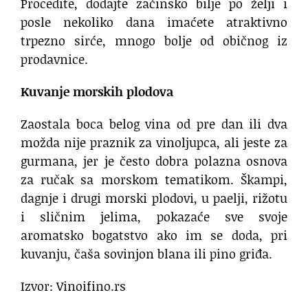
Procedite, dodajte začinsko bilje po želji i
posle nekoliko dana imaćete atraktivno
trpezno sirće, mnogo bolje od običnog iz
prodavnice.
Kuvanje morskih plodova
Zaostala boca belog vina od pre dan ili dva
možda nije praznik za vinoljupca, ali jeste za
gurmana, jer je često dobra polazna osnova
za ručak sa morskom tematikom. Škampi,
dagnje i drugi morski plodovi, u paelji, rižotu
i sličnim jelima, pokazaće sve svoje
aromatsko bogatstvo ako im se doda, pri
kuvanju, čaša sovinjon blana ili pino griđa.
Izvor: Vinoifino.rs
vino nakon otvaranja