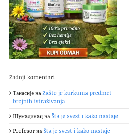
Zadnji komentari
Танасије
на
Zašto je kurkuma predmet
brojnih istraživanja
Шумaдинaц
на
Šta je svest i kako nastaje
Profesor
на
Šta je svest i kako nastaje