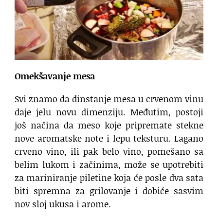
Omekšavanje mesa
Svi znamo da dinstanje mesa u crvenom vinu
daje jelu novu dimenziju. Međutim, postoji
još načina da meso koje pripremate stekne
nove aromatske note i lepu teksturu. Lagano
crveno vino, ili pak belo vino, pomešano sa
belim lukom i začinima, može se upotrebiti
za mariniranje piletine koja će posle dva sata
biti spremna za grilovanje i dobiće sasvim
nov sloj ukusa i arome.