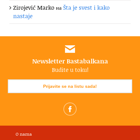
Zirojević Marko
на
Šta je svest i kako
nastaje
Newsletter Bastabalkana
Budite u toku!
Prijavite se na listu sada!
O nama