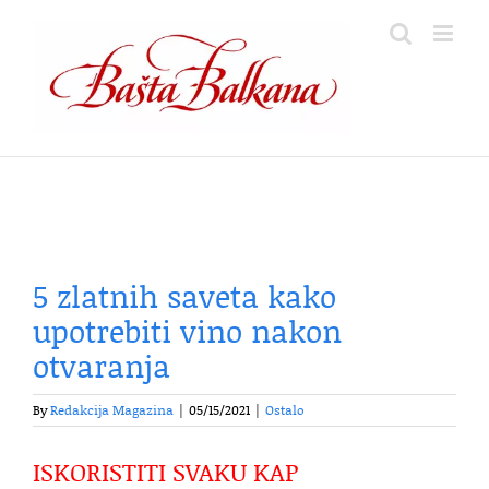
Skip
to
content
5 zlatnih saveta kako
upotrebiti vino nakon
otvaranja
By
Redakcija Magazina
|
05/15/2021
|
Ostalo
ISKORISTITI SVAKU KAP