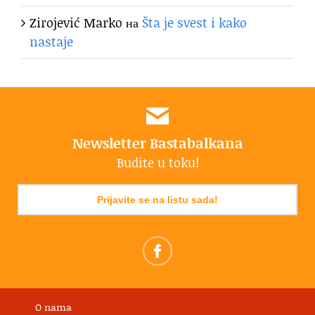
Zirojević Marko
на
Šta je svest i kako
nastaje
Newsletter Bastabalkana
Budite u toku!
Prijavite se na listu sada!
O nama