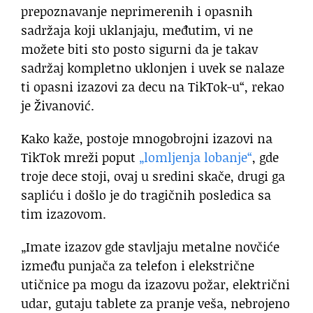
prepoznavanje neprimerenih i opasnih
sadržaja koji uklanjaju, međutim, vi ne
možete biti sto posto sigurni da je takav
sadržaj kompletno uklonjen i uvek se nalaze
ti opasni izazovi za decu na TikTok-u“, rekao
je Živanović.
Kako kaže, postoje mnogobrojni izazovi na
TikTok mreži poput
„lomljenja lobanje“
, gde
troje dece stoji, ovaj u sredini skače, drugi ga
sapliću i došlo je do tragičnih posledica sa
tim izazovom.
„Imate izazov gde stavljaju metalne novčiće
između punjača za telefon i elekstrične
utičnice pa mogu da izazovu požar, električni
udar, gutaju tablete za pranje veša, nebrojeno