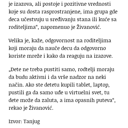
je izazova, ali postoje i pozitivne vrednosti
koje su dosta rasprostranjene, ima grupa gde
deca učestvuju u sređivanju stana ili kuće sa
roditeljima“, napomenuo je Živanović.
Velika je, kaže, odgovornost na roditeljima
koji moraju da nauče decu da odgovorno
koriste mreže i kako da reaguju na izazove.
„Dete ne treba pustiti samo, rodtelji moraju
da budu aktivni i da vrše nadzor na neki
način. Ako ste detetu kupili tablet, laptop,
pustili ga da samo uđe u virtuelni svet, tu
dete može da zaluta, a ima opasnih puteva“,
rekao je Živanović.
Izvor: Tanjug