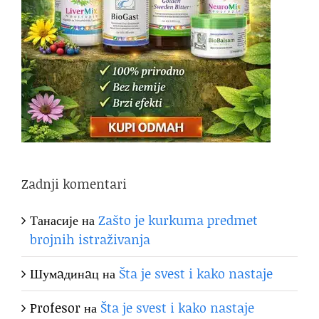
Zadnji komentari
Танасије
на
Zašto je kurkuma predmet
brojnih istraživanja
Шумaдинaц
на
Šta je svest i kako nastaje
Profesor
на
Šta je svest i kako nastaje