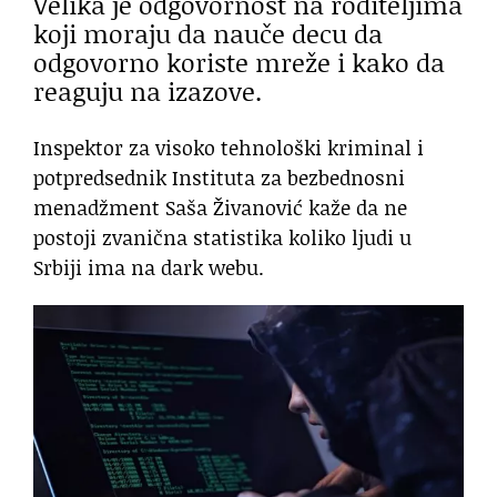
Velika je odgovornost na roditeljima
koji moraju da nauče decu da
odgovorno koriste mreže i kako da
reaguju na izazove.
Inspektor za visoko tehnološki kriminal i
potpredsednik Instituta za bezbednosni
menadžment Saša Živanović kaže da ne
postoji zvanična statistika koliko ljudi u
Srbiji ima na dark webu.