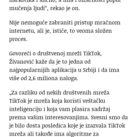
mučenja ljudi“, rekao je on.
Nije nemoguće zabraniti pristup mračnom
internetu, ali je, ističe, to veoma složen
proces.
Govoreći o društvenoj mreži TikTok,
Živanović kaže da je to jedna od
najpopularnijih aplikacija u Srbiji i da ima
više od 2,6 miliona naloga.
„Za razliku od nekih društvenih mreža
TikTok je mreža koja koristi veštačku
inteligenciju i koja vam plasira sadržaj
prema vašim interesovanjima. Svesni smo da
je bilo dosta posledica koje je izazvala TikTok
mreža ali takođe ima algoritme za