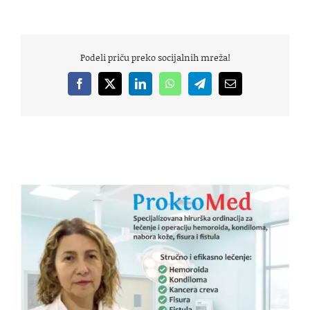
Podeli priču preko socijalnih mreža!
Facebook
X
LinkedIn
WhatsApp
Telegram
Email