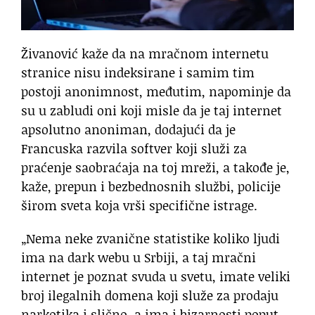
Živanović kaže da na mračnom internetu
stranice nisu indeksirane i samim tim
postoji anonimnost, međutim, napominje da
su u zabludi oni koji misle da je taj internet
apsolutno anoniman, dodajući da je
Francuska razvila softver koji služi za
praćenje saobraćaja na toj mreži, a takođe je,
kaže, prepun i bezbednosnih službi, policije
širom sveta koja vrši specifične istrage.
„Nema neke zvanične statistike koliko ljudi
ima na dark webu u Srbiji, a taj mračni
internet je poznat svuda u svetu, imate veliki
broj ilegalnih domena koji služe za prodaju
narkotika i slično, a ima i bizarnosti poput