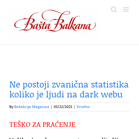
Skip
to
content
Ne postoji zvanična statistika
koliko je ljudi na dark webu
By
Redakcija Magazina
|
05/22/2023
|
Društvo
TEŠKO ZA PRAĆENJE