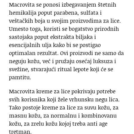
Macrovita se ponosi izbegavanjem štetnih
hemikalija poput parabena, sulfata i
veštačkih boja u svojim proizvodima za lice.
Umesto toga, koristi se bogatstvo prirodnih
sastojaka poput ekstrakta biljaka i
esencijalnih ulja kako bi se postigao
optimalan rezultat. Ovi proizvodi ne samo da
neguju kožu, već i pružaju osećaj luksuza i
svežine, stvarajući ritual lepote koji će se
pamtitu.
Macrovita kreme za lice pokrivaju potrebe
svih korisnika koji žele vrhunsku negu lica.
Tako postoje kreme za lice za suvu kožu, za
masnu kožu, za normalnu i kombinovanu
kožu, za zrelu kožu kojoj treba anti age
tretman.