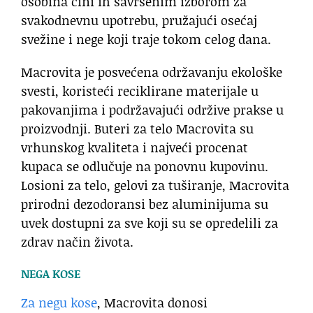
osobina čini ih savršenim izborom za
svakodnevnu upotrebu, pružajući osećaj
svežine i nege koji traje tokom celog dana.
Macrovita je posvećena održavanju ekološke
svesti, koristeći reciklirane materijale u
pakovanjima i podržavajući održive prakse u
proizvodnji. Buteri za telo Macrovita su
vrhunskog kvaliteta i najveći procenat
kupaca se odlučuje na ponovnu kupovinu.
Losioni za telo, gelovi za tuširanje, Macrovita
prirodni dezodoransi bez aluminijuma su
uvek dostupni za sve koji su se opredelili za
zdrav način života.
NEGA KOSE
Za negu kose
, Macrovita donosi