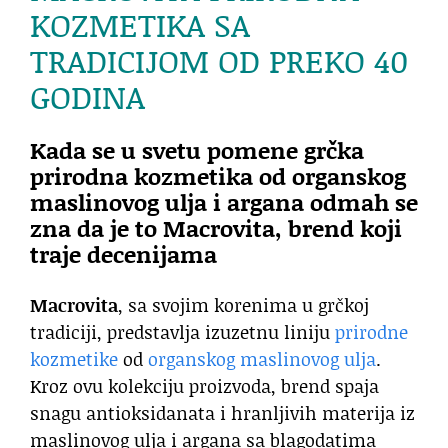
KOZMETIKA
SA
TRADICIJOM OD PREKO 40
GODINA
Kada se u svetu pomene grčka
prirodna kozmetika od organskog
maslinovog ulja i argana odmah se
zna da je to Macrovita, brend koji
traje decenijama
Macrovita
, sa svojim korenima u grčkoj
tradiciji, predstavlja izuzetnu liniju
prirodne
kozmetike
od
organskog maslinovog ulja
.
Kroz ovu kolekciju proizvoda, brend spaja
snagu antioksidanata i hranljivih materija iz
maslinovog ulja i argana sa blagodatima