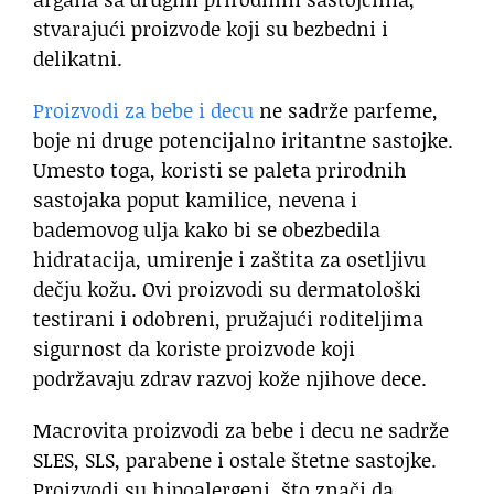
stvarajući proizvode koji su bezbedni i
delikatni.
Proizvodi za bebe i decu
ne sadrže parfeme,
boje ni druge potencijalno iritantne sastojke.
Umesto toga, koristi se paleta prirodnih
sastojaka poput kamilice, nevena i
bademovog ulja kako bi se obezbedila
hidratacija, umirenje i zaštita za osetljivu
dečju kožu. Ovi proizvodi su dermatološki
testirani i odobreni, pružajući roditeljima
sigurnost da koriste proizvode koji
podržavaju zdrav razvoj kože njihove dece.
Macrovita proizvodi za bebe i decu ne sadrže
SLES, SLS, parabene i ostale štetne sastojke.
Proizvodi su hipoalergeni, što znači da