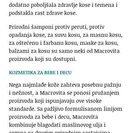
dodatno poboljšala zdravlje kose i temena i
podstakla rast zdrave kose.
Prirodni šamponi protiv peruti, protiv
opadanja kose, za suvu kosu, za masnu kosu,
za oštećenu i farbanu kosu, maske za kosu,
balzami za kosu su samo neki od Macrovita
proizvoda koji su dostupni.
KOZMETIKA ZA BEBE I DECU
Nega najmlađe kože zahteva posebnu pažnju
i nežnost, a Macrovita se ponosi pružanjem
proizvoda koji ispunjavaju ove visoke
standarde. Sa pažljivo formulisanom linijom
proizvoda za bebe i decu, Macrovita
kombinuje blagodati maslinovog ulja i
argana sa drugim prirodnim sastojcima,