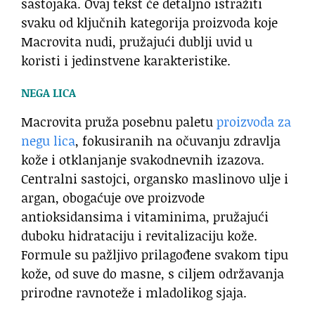
sastojaka. Ovaj tekst će detaljno istražiti
svaku od ključnih kategorija proizvoda koje
Macrovita nudi, pružajući dublji uvid u
koristi i jedinstvene karakteristike.
NEGA LICA
Macrovita pruža posebnu paletu
proizvoda za
negu lica
, fokusiranih na očuvanju zdravlja
kože i otklanjanje svakodnevnih izazova.
Centralni sastojci, organsko maslinovo ulje i
argan, obogaćuje ove proizvode
antioksidansima i vitaminima, pružajući
duboku hidrataciju i revitalizaciju kože.
Formule su pažljivo prilagođene svakom tipu
kože, od suve do masne, s ciljem održavanja
prirodne ravnoteže i mladolikog sjaja.