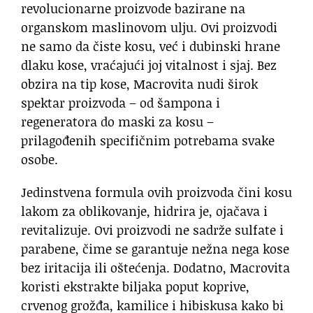
revolucionarne proizvode bazirane na
organskom maslinovom ulju. Ovi proizvodi
ne samo da čiste kosu, već i dubinski hrane
dlaku kose, vraćajući joj vitalnost i sjaj. Bez
obzira na tip kose, Macrovita nudi širok
spektar proizvoda – od šampona i
regeneratora do maski za kosu –
prilagođenih specifičnim potrebama svake
osobe.
Jedinstvena formula ovih proizvoda čini kosu
lakom za oblikovanje, hidrira je, ojačava i
revitalizuje. Ovi proizvodi ne sadrže sulfate i
parabene, čime se garantuje nežna nega kose
bez iritacija ili oštećenja. Dodatno, Macrovita
koristi ekstrakte biljaka poput koprive,
crvenog grožđa, kamilice i hibiskusa kako bi