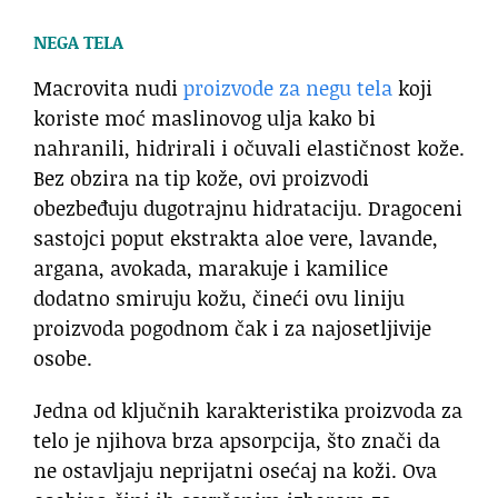
NEGA TELA
Macrovita nudi
proizvode za negu tela
koji
koriste moć maslinovog ulja kako bi
nahranili, hidrirali i očuvali elastičnost kože.
Bez obzira na tip kože, ovi proizvodi
obezbeđuju dugotrajnu hidrataciju. Dragoceni
sastojci poput ekstrakta aloe vere, lavande,
argana, avokada, marakuje i kamilice
dodatno smiruju kožu, čineći ovu liniju
proizvoda pogodnom čak i za najosetljivije
osobe.
Jedna od ključnih karakteristika proizvoda za
telo je njihova brza apsorpcija, što znači da
ne ostavljaju neprijatni osećaj na koži. Ova