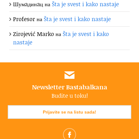
Шумaдинaц
на
Šta je svest i kako nastaje
Profesor
на
Šta je svest i kako nastaje
Zirojević Marko
на
Šta je svest i kako
nastaje
Newsletter Bastabalkana
Budite u toku!
Prijavite se na listu sada!