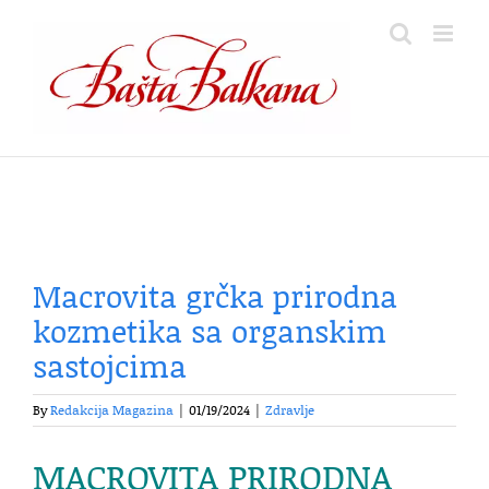
Skip
to
content
Macrovita grčka prirodna
kozmetika sa organskim
sastojcima
By
Redakcija Magazina
|
01/19/2024
|
Zdravlje
MACROVITA
PRIRODNA