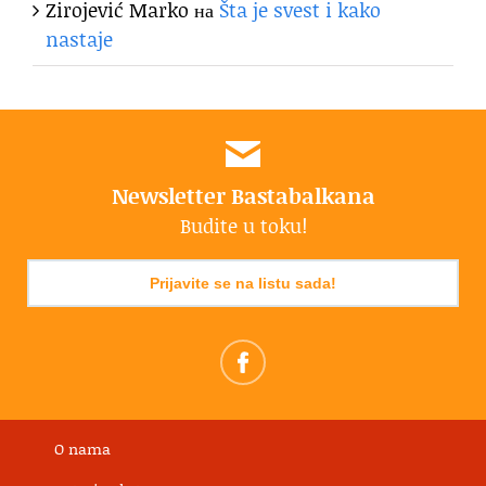
Zirojević Marko
на
Šta je svest i kako
nastaje
Newsletter Bastabalkana
Budite u toku!
Prijavite se na listu sada!
O nama