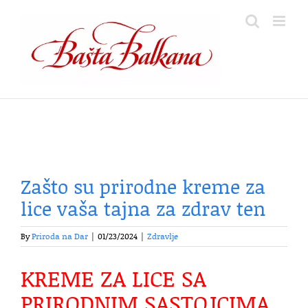
Skip
to
content
Zašto su prirodne kreme za
lice vaša tajna za zdrav ten
By
Priroda na Dar
|
01/23/2024
|
Zdravlje
KREME ZA LICE SA
PRIRODNIM SASTOJCIMA