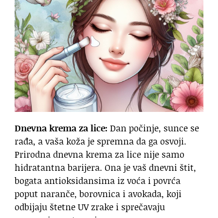
Dnevna krema za lice:
Dan počinje, sunce se
rađa, a vaša koža je spremna da ga osvoji.
Prirodna dnevna krema za lice nije samo
hidratantna barijera. Ona je vaš dnevni štit,
bogata antioksidansima iz voća i povrća
poput naranče, borovnica i avokada, koji
odbijaju štetne UV zrake i sprečavaju