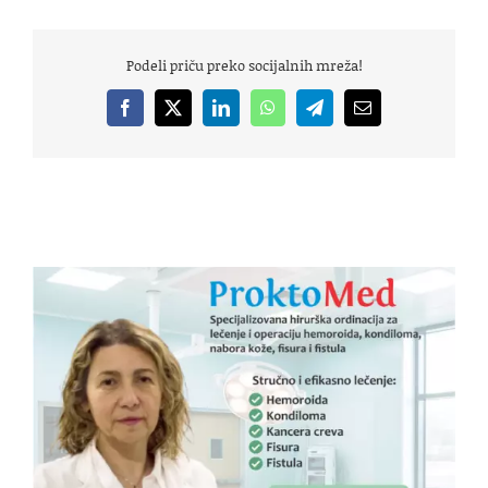
Podeli priču preko socijalnih mreža!
Facebook
X
LinkedIn
WhatsApp
Telegram
Email