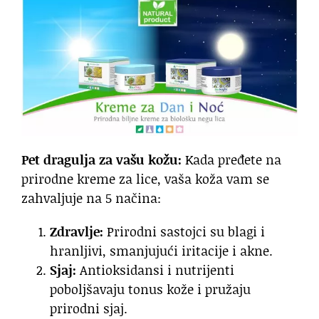
Pet dragulja za vašu kožu:
Kada pređete na
prirodne kreme za lice, vaša koža vam se
zahvaljuje na 5 načina:
Zdravlje:
Prirodni sastojci su blagi i
hranljivi, smanjujući iritacije i akne.
Sjaj:
Antioksidansi i nutrijenti
poboljšavaju tonus kože i pružaju
prirodni sjaj.