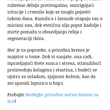
ruževine deluju protivupalno, smirigujući
iritacije i crvenilo koje se moglo pojaviti
tokom dana. Kamilica i lavande utapaju vas u
mirisni san, dok eterična ulja poput kadulje i
mirte pomažu u obnavljanju ćelija i
regeneraciji tkiva.
Noć je za popravke, a prirodna krema je
majstor u tome. Dok vi sanjate, ona radi,
ispravljajući štete sunca i stresa, stimulišući
proizvodnju kolagena i elastina, i budeći se
ujutro sa mladom, sjajnom kožom, kao da
ste spavali lepuricu u bajci.
Probajte
BioNight prirodnu noćnu kremu za
lice
!