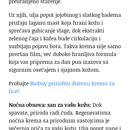
preuranjeno starenje.
Uz njih, ulja poput jojobinog i slatkog badema
pružaju laganu mast koja hrani kožu i
sprečava gubicanje vlage, dok ekstrakti
zelenog čaja i kafea bude cirkulaciju i
suzbijaju pojavu bora. Takva krema nije samo
površan film, već duboko hranljiva formula
koja vas priprema za dan pun izazova sa
sigurnim osećajem i sjajnom kožom.
Probajte
BioDay prirodnu dnevnu kremu za
lice!
Noćna obnova: san za vašu kožu:
Dok
spavate, priroda radi čuda. Regenerativna
noćna krema sa prirodnim sastojcima je
večernja priča za vašu kožu. Ulja poput nane i