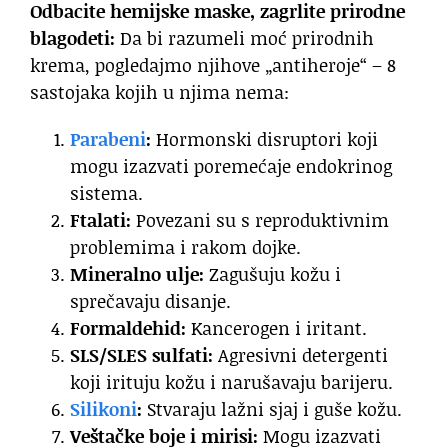
Odbacite hemijske maske, zagrlite prirodne
blagodeti:
Da bi razumeli moć prirodnih
krema, pogledajmo njihove „antiheroje“ – 8
sastojaka kojih u njima nema:
Parabeni
:
Hormonski disruptori koji
mogu izazvati poremećaje endokrinog
sistema.
Ftalati:
Povezani su s reproduktivnim
problemima i rakom dojke.
Mineralno ulje:
Zagušuju kožu i
sprečavaju disanje.
Formaldehid:
Kancerogen i iritant.
SLS/SLES sulfati:
Agresivni detergenti
koji irituju kožu i narušavaju barijeru.
Silikoni
:
Stvaraju lažni sjaj i guše kožu.
Veštačke boje i mirisi:
Mogu izazvati