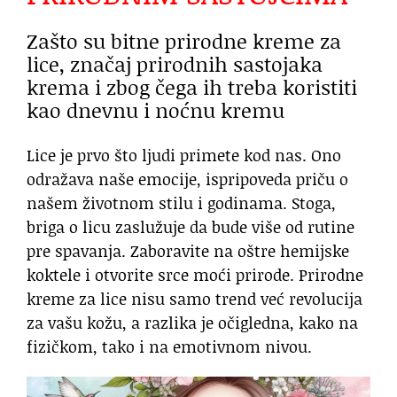
Zašto su bitne prirodne kreme za
lice, značaj prirodnih sastojaka
krema i zbog čega ih treba koristiti
kao dnevnu i noćnu kremu
Lice je prvo što ljudi primete kod nas. Ono
odražava naše emocije, ispripoveda priču o
našem životnom stilu i godinama. Stoga,
briga o licu zaslužuje da bude više od rutine
pre spavanja. Zaboravite na oštre hemijske
koktele i otvorite srce moći prirode. Prirodne
kreme za lice nisu samo trend već revolucija
za vašu kožu, a razlika je očigledna, kako na
fizičkom, tako i na emotivnom nivou.