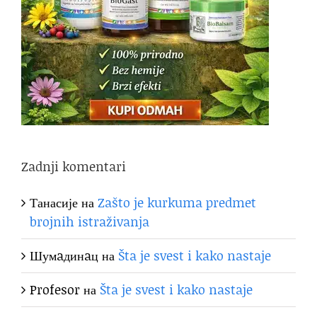
Zadnji komentari
Танасије
на
Zašto je kurkuma predmet
brojnih istraživanja
Шумaдинaц
на
Šta je svest i kako nastaje
Profesor
на
Šta je svest i kako nastaje