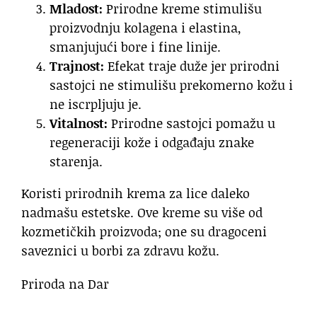
Mladost:
Prirodne kreme stimulišu
proizvodnju kolagena i elastina,
smanjujući bore i fine linije.
Trajnost:
Efekat traje duže jer prirodni
sastojci ne stimulišu prekomerno kožu i
ne iscrpljuju je.
Vitalnost:
Prirodne sastojci pomažu u
regeneraciji kože i odgađaju znake
starenja.
Koristi prirodnih krema za lice daleko
nadmašu estetske. Ove kreme su više od
kozmetičkih proizvoda; one su dragoceni
saveznici u borbi za zdravu kožu.
Priroda na Dar