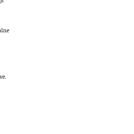
alne
ve.