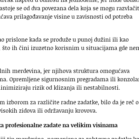
Sastoje se od dva povezana dela koja se mogu razvlačit
ćava prilagođavanje visine u zavisnosti od potreba
o prislone kada se produže u punoj dužini ili kao
“, što ih čini izuzetno korisnim u situacijama gde ne
elnih merdevina, jer njihova struktura omogućava
nama. Opremljene sigurnosnim pregradama ili konzol
imiziraju rizik od klizanja ili nestabilnosti.
m izborom za različite radne zadatke, bilo da je reč o
visokih zidova ili održavanju krovova.
za profesionalne zadate na velikim visinama
ji tip merdevina, namenjene za zahtevne zadatke ko