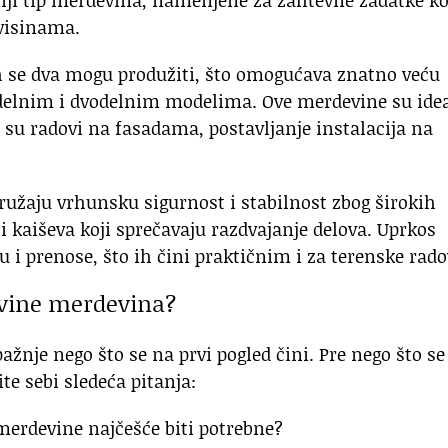
 visinama.
ih se dva mogu produžiti, što omogućava znatno veću
odelnim i dvodelnim modelima. Ove merdevine su ide
 su radovi na fasadama, postavljanje instalacija na
ružaju vrhunsku sigurnost i stabilnost zbog širokih
 kaiševa koji sprečavaju razdvajanje delova. Uprkos
ju i prenose, što ih čini praktičnim i za terenske rado
ovine merdevina?
žnje nego što se na prvi pogled čini. Pre nego što se
te sebi sledeća pitanja:
merdevine najčešće biti potrebne?