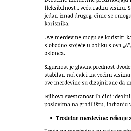
fleksibilnost i veću radnu visinu. 
jedan iznad drugog, čime se omogu
korisnika.
Ove merdevine mogu se koristiti ka
slobodno stojeće u obliku slova „A
oslonca.
Sigurnost je glavna prednost dvod
stabilan rad čak i na većim visi
ove merdevine su dizajnirane da min
Njihova svestranost ih čini idealni
poslovima na gradilištu, farbanju 
Trodelne merdevine: rešenje 
Trodelne merdevine su najnapredni