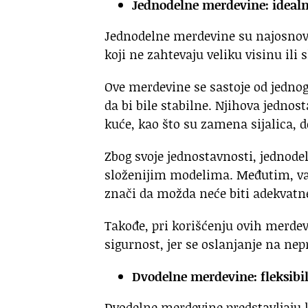
Jednodelne merdevine: idealn
Jednodelne merdevine su najosnovn
koji ne zahtevaju veliku visinu ili
Ove merdevine se sastoje od jednog
da bi bile stabilne. Njihova jedno
kuće, kao što su zamena sijalica, d
Zbog svoje jednostavnosti, jednode
složenijim modelima. Međutim, važ
znači da možda neće biti adekvatn
Takođe, pri korišćenju ovih merdev
sigurnost, jer se oslanjanje na ne
Dvodelne merdevine: fleksibi
Dvodelne merdevine predstavljaju 