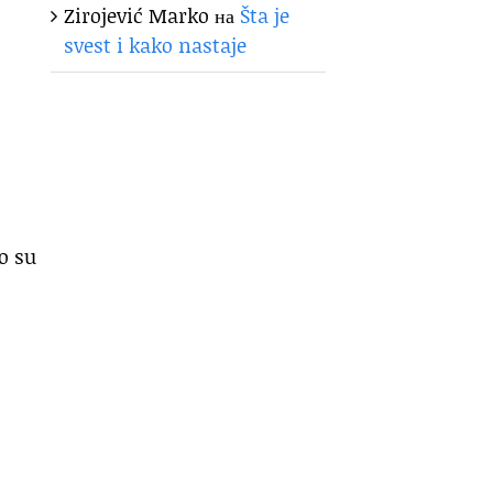
Zirojević Marko
на
Šta je
svest i kako nastaje
o su