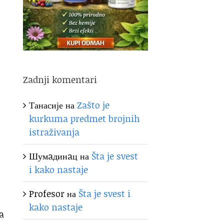
Zadnji komentari
Танасије
на
Zašto je
kurkuma predmet brojnih
istraživanja
Шумaдинaц
на
Šta je svest
i kako nastaje
Profesor
на
Šta je svest i
kako nastaje
a