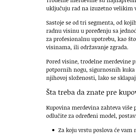
uključuju rad na izuzetno velikim
Sastoje se od tri segmenta, od koj
radnu visinu u poređenju sa jedn
za profesionalnu upotrebu, kao što
visinama, ili održavanje zgrada.
Pored visine, trodelne merdevine p
potpornih nogu, sigurnosnih kuka i
njihovoj složenosti, lako se sklapa
Šta treba da znate pre kup
Kupovina merdevina zahteva više pa
odlučite za određeni model, postavi
Za koju vrstu poslova će vam 