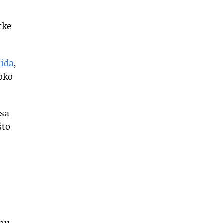
tke
zida
,
 oko
 sa
što
tnu