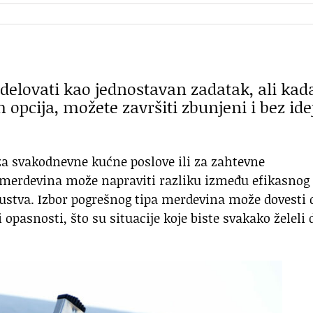
lovati kao jednostavan zadatak, ali kad
opcija, možete završiti zbunjeni i bez ide
 za svakodnevne kućne poslove ili za zahtevne
r merdevina može napraviti razliku između efikasnog 
kustva. Izbor pogrešnog tipa merdevina može dovesti 
 opasnosti, što su situacije koje biste svakako želeli 