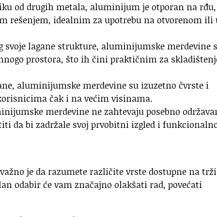
liku od drugih metala, aluminijum je otporan na rđu,
im rešenjem, idealnim za upotrebu na otvorenom ili 
og svoje lagane strukture, aluminijumske merdevine 
mnogo prostora, što ih čini praktičnim za skladištenj
agane, aluminijumske merdevine su izuzetno čvrste i
 korisnicima čak i na većim visinama.
inijumske merdevine ne zahtevaju posebno održavan
iti da bi zadržale svoj prvobitni izgled i funkcionalno
 važno je da razumete različite vrste dostupne na trž
lan odabir će vam značajno olakšati rad, povećati