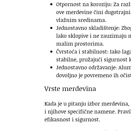
Otpornost na koroziju: Za raz
ove merdevine čini dugotrajn
vlažnim sredinama.
Jednostavno skladištenje: Zb
lako sklopive i ne zauzimaju 
malim prostorima.
Čvrstoća i stabilnost: Iako l
stabilne, pružajući sigurnost
Jednostavno održavanje: Alum
dovoljno je povremeno ih očist
Vrste merdevina
Kada je u pitanju izbor merdevina,
i njihove specifične namene. Pravi
efikasnost i sigurnost.