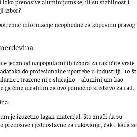
i lako prenosive aluminijumske, ili su stabilnost i
i izbor?
otrebne informacije neophodne za kupovinu pravog
.
 merdevina
 jedan od najpopularnijih izbora za različite vrste
dataka do profesionalne upotrebe u industriji. To št
larne i tražene nije slučajno – aluminijum kao
je ga čine idealnim za ovo pomoćno sredstvo za rad.
ina:
um je izuzetno lagan materijal, što znači da su
prenosive i jednostavne za rukovanje, čak i kada se