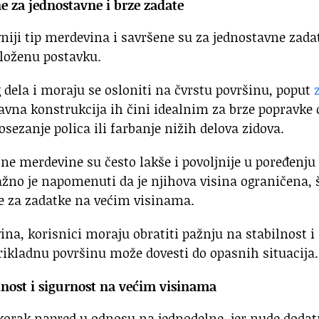
e za jednostavne i brze zadate
iji tip merdevina i savršene su za jednostavne zada
 složenu postavku.
 dela i moraju se osloniti na čvrstu površinu, poput
stavna konstrukcija ih čini idealnim za brze popravke
osezanje polica ili farbanje nižih delova zidova.
lne merdevine su često lakše i povoljnije u poređenju
no je napomenuti da je njihova visina ograničena, 
e za zadatke na većim visinama.
ina, korisnici moraju obratiti pažnju na stabilnost i
prikladnu površinu može dovesti do opasnih situacija.
lnost i sigurnost na većim visinama
korak napred u odnosu na jednodelne, jer nude doda