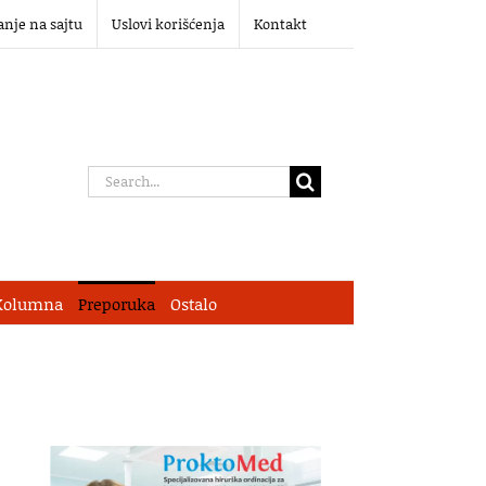
anje na sajtu
Uslovi korišćenja
Kontakt
Search
for:
Kolumna
Preporuka
Ostalo