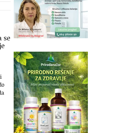
a se
je
i
do
da