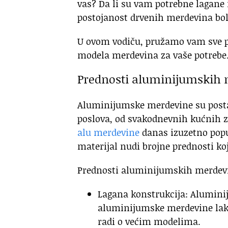
vas? Da li su vam potrebne lagane 
postojanost drvenih merdevina bolj
U ovom vodiču, pružamo vam sve p
modela merdevina za vaše potrebe
Prednosti aluminijumskih
Aluminijumske merdevine su postale
poslova, od svakodnevnih kućnih za
alu merdevine
danas izuzetno popu
materijal nudi brojne prednosti ko
Prednosti aluminijumskih merdev
Lagana konstrukcija: Aluminij
aluminijumske merdevine lako 
radi o većim modelima.