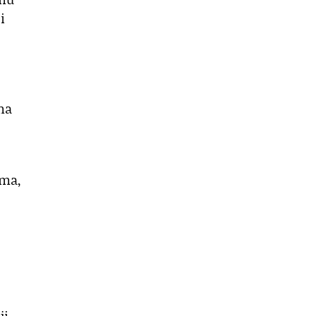
i
ma
ama,
ji