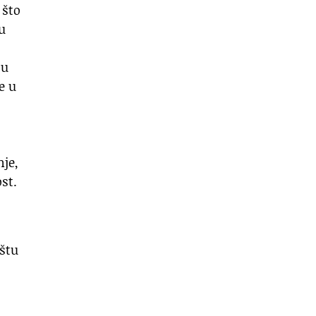
 što
u
su
e u
je,
st.
ištu