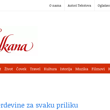
O nama
Autori Tekstova
Oglašav
t
Život
Čovek
Travel
Kultura
Istorija
Muzika
Filmovi
rdevine za svaku priliku