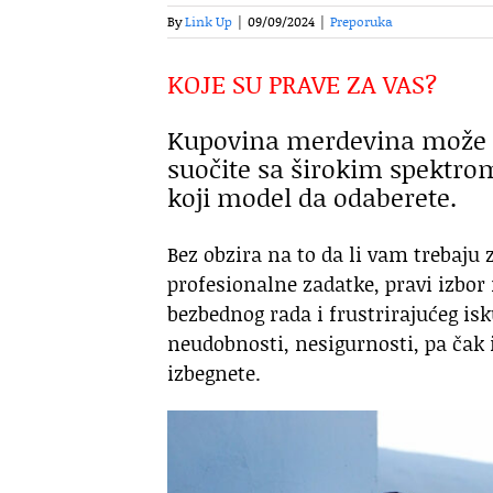
By
Link Up
|
09/09/2024
|
Preporuka
KOJE SU PRAVE ZA VAS?
Kupovina merdevina može de
suočite sa širokim spektrom 
koji model da odaberete.
Bez obzira na to da li vam trebaju
profesionalne zadatke, pravi izbo
bezbednog rada i frustrirajućeg is
neudobnosti, nesigurnosti, pa čak i
izbegnete.