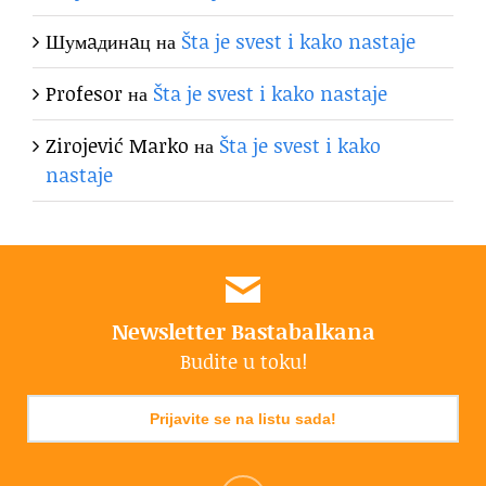
Шумaдинaц
на
Šta je svest i kako nastaje
Profesor
на
Šta je svest i kako nastaje
Zirojević Marko
на
Šta je svest i kako
nastaje
Newsletter Bastabalkana
Budite u toku!
Prijavite se na listu sada!