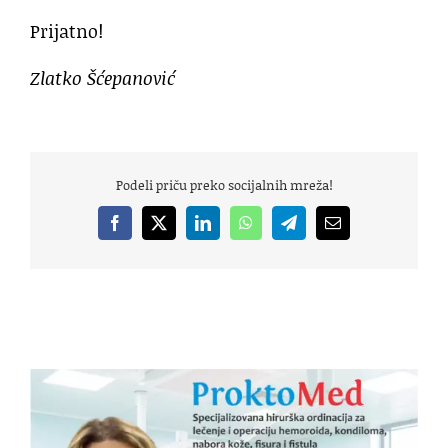
Prijatno!
Zlatko Šćepanović
Podeli priču preko socijalnih mreža!
Facebook
X
LinkedIn
WhatsApp
Telegram
Email