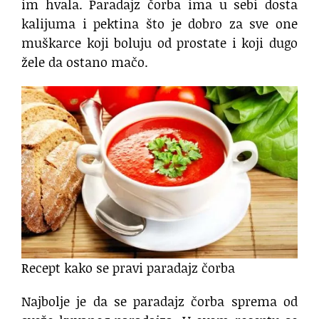
im hvala. Paradajz čorba ima u sebi dosta
kalijuma i pektina što je dobro za sve one
muškarce koji boluju od prostate i koji dugo
žele da ostano mačo.
Recept kako se pravi paradajz čorba
Najbolje je da se paradajz čorba sprema od