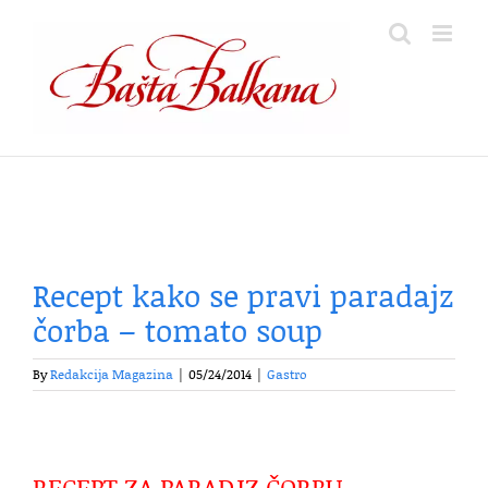
Skip
to
content
Recept kako se pravi paradajz
čorba – tomato soup
By
Redakcija Magazina
|
05/24/2014
|
Gastro
RECEPT ZA PARADJZ ČORBU –