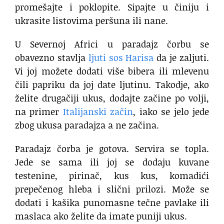
promešajte i poklopite. Sipajte u činiju i
ukrasite listovima peršuna ili nane.
U Severnoj Africi u paradajz čorbu se
obavezno stavlja
ljuti sos Harisa
da je zaljuti.
Vi joj možete dodati više bibera ili mlevenu
čili papriku da joj date ljutinu. Takodje, ako
želite drugačiji ukus, dodajte začine po volji,
na primer
Italijanski začin
, iako se jelo jede
zbog ukusa paradajza a ne začina.
Paradajz čorba je gotova. Servira se topla.
Jede se sama ili joj se dodaju kuvane
testenine, pirinač, kus kus, komadići
prepečenog hleba i slični prilozi. Može se
dodati i kašika punomasne tečne pavlake ili
maslaca ako želite da imate puniji ukus.