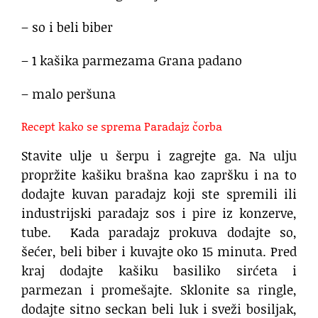
– so i beli biber
– 1 kašika parmezama Grana padano
– malo peršuna
Recept kako se sprema Paradajz čorba
Stavite ulje u šerpu i zagrejte ga. Na ulju
propržite kašiku brašna kao zapršku i na to
dodajte kuvan paradajz koji ste spremili ili
industrijski paradajz sos i pire iz konzerve,
tube. Kada paradajz prokuva dodajte so,
šećer, beli biber i kuvajte oko 15 minuta. Pred
kraj dodajte kašiku basiliko sirćeta i
parmezan i promešajte. Sklonite sa ringle,
dodajte sitno seckan beli luk i sveži bosiljak,