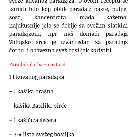
sveže kuvanog paradajza. U ovom receptu se
koristi bilo koji oblik paradajz paste, pulpe,
sosa, koncentrata, mada kažemo,
najukusnije jelo se dobije sa svežim slatkim
paradajzom, npr naš domaći paradajz
Volujsko srce je izvanredan za paradajz
čorbu. i obavezno svež bosiljak koristiti.
Paradajz čorba – sastojci
1 l kuvanog paradajza
– 1 kašika brašna
– kašika Basiliko sirće
– 1 kašičica šećera
– 3-4 lista svežeg bosiljka