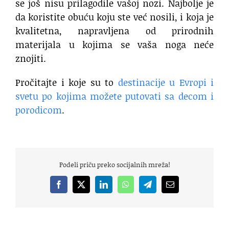
se još nisu prilagodile vašoj nozi. Najbolje je
da koristite obuću koju ste već nosili, i koja je
kvalitetna, napravljena od prirodnih
materijala u kojima se vaša noga neće
znojiti.
Pročitajte i koje su to
destinacije u Evropi i
svetu po kojima možete putovati sa decom i
porodicom
.
Podeli priču preko socijalnih mreža!
Facebook
X
LinkedIn
WhatsApp
Telegram
Email