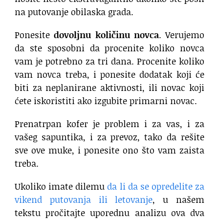
na putovanje obilaska grada.
Ponesite
dovoljnu količinu novca
. Verujemo
da ste sposobni da procenite koliko novca
vam je potrebno za tri dana. Procenite koliko
vam novca treba, i ponesite dodatak koji će
biti za neplanirane aktivnosti, ili novac koji
ćete iskoristiti ako izgubite primarni novac.
Prenatrpan kofer je problem i za vas, i za
vašeg sapuntika, i za prevoz, tako da rešite
sve ove muke, i ponesite ono što vam zaista
treba.
Ukoliko imate dilemu
da li da se opredelite za
vikend putovanja ili letovanje
, u našem
tekstu pročitajte uporednu analizu ova dva