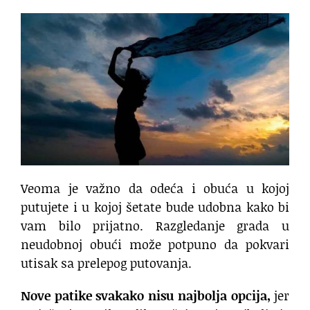
Veoma je važno da odeća i obuća u kojoj
putujete i u kojoj šetate bude udobna kako bi
vam bilo prijatno. Razgledanje grada u
neudobnoj obući može potpuno da pokvari
utisak sa prelepog putovanja.
Nove patike svakako nisu najbolja opcija,
jer