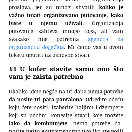
proslava, jer su mnogi shvatili
koliko je
važno imati organizovano putovanje, kako
biste u njemu uživali
. Organizacija
putovanja zahteva mnogo toga, ali vam
svakako nije potrebna
agencija za
organizaciju događaja
. Mi ćemo vas u ovom
tekstu uputiti na osnovne stvari.
#1 U kofer stavite samo ono što
vam je zaista potrebno
Ukoliko idete negde na tri dana
nema potrebe
da nosite tri para pantalona
. Odredite odeću
koju ćete nositi, izaberite haljinu i džempere
koji su udobni. Ponesite stvari koje možete
lako da kombinujete
, nema potrebe da
nosite nešto ekstravagantno ukoliko ste pošli