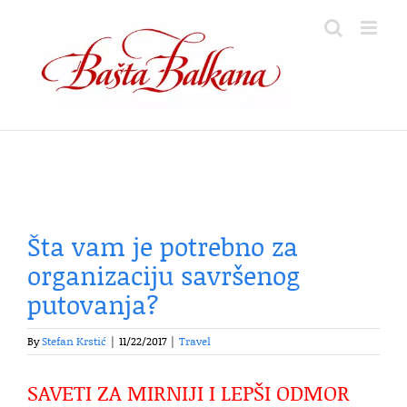
Skip
to
content
Šta vam je potrebno za
organizaciju savršenog
putovanja?
By
Stefan Krstić
|
11/22/2017
|
Travel
SAVETI ZA MIRNIJI I LEPŠI ODMOR