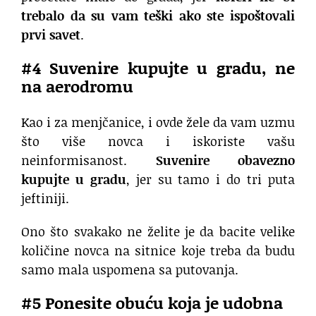
trebalo da su vam teški ako ste ispoštovali
prvi savet
.
#4 Suvenire kupujte u gradu, ne
na aerodromu
Kao i za menjčanice, i ovde žele da vam uzmu
što više novca i iskoriste vašu
neinformisanost.
Suvenire obavezno
kupujte u gradu
, jer su tamo i do tri puta
jeftiniji.
Ono što svakako ne želite je da bacite velike
količine novca na sitnice koje treba da budu
samo mala uspomena sa putovanja.
#5 Ponesite obuću koja je udobna