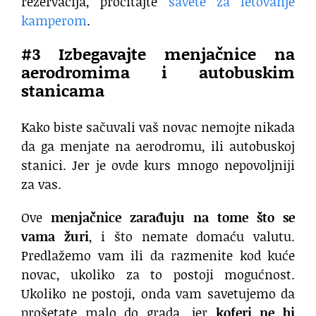
rezervacija, pročitajte
savete za letovanje
kamperom
.
#3 Izbegavajte menjačnice na
aerodromima i autobuskim
stanicama
Kako biste sačuvali vaš novac nemojte nikada
da ga menjate na aerodromu, ili autobuskoj
stanici. Jer je ovde kurs mnogo nepovoljniji
za vas.
Ove
menjačnice zarađuju na tome što se
vama žuri
, i što nemate domaću valutu.
Predlažemo vam ili da razmenite kod kuće
novac, ukoliko za to postoji mogućnost.
Ukoliko ne postoji, onda vam savetujemo da
prošetate malo do grada, jer
koferi ne bi