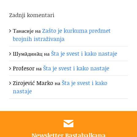
Zadnji komentari
Танасије
на
Zašto je kurkuma predmet
brojnih istraživanja
Шумaдинaц
на
Šta je svest i kako nastaje
Profesor
на
Šta je svest i kako nastaje
Zirojević Marko
на
Šta je svest i kako
nastaje
Newsletter Bastabalkana