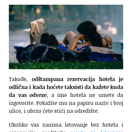
Takođe,
odštampana rezervacija hotela je
odlična i kada hoćete taksisti da kažete kuda
da vas odveze
, a ime hotela ne umete da
izgovorite. Pokažite mu na papiru naziv i broj
ulice, i ubrzo ćete stići na odredište.
Ukoliko vas zanima letovanje bez hotela i