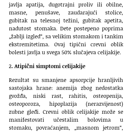
javlja apatija, dugotrajni proliv ili obilne,
masne, penušave, zaudarajući stolice,
gubitak na telesnoj težini, gubitak apetita,
nadutost stomaka. Dete postepeno poprima
„žablji izgled“, sa velikim stomakom i tankim
ekstremitetima. Ovaj tipični crevni oblik
bolesti javlja u svega 50% slučajeva celijakije.
2
. Atipi
čni simptomi celijakije
Rezultat su smanjene apsorpcije hranljivih
sastojaka hrane: anemija zbog nedostatka
gvožđa, niski rast, rahitis, osteopenija,
osteoporoza, hipoplazija (nerazvijenost)
zubne gleđi. Crevni oblik celijakije može se
manifestovati učestalim bolovima u
stomaku, povraćanjem, „masnom jetrom“,