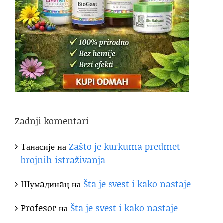
Zadnji komentari
Танасије
на
Zašto je kurkuma predmet
brojnih istraživanja
Шумaдинaц
на
Šta je svest i kako nastaje
Profesor
на
Šta je svest i kako nastaje