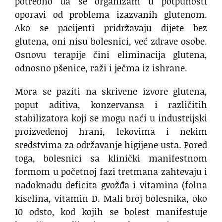
potrebno da se organizam u potpunosti
oporavi od problema izazvanih glutenom.
Ako se pacijenti pridržavaju dijete bez
glutena, oni nisu bolesnici, već zdrave osobe.
Osnovu terapije čini eliminacija glutena,
odnosno pšenice, raži i ječma iz ishrane.
Mora se paziti na skrivene izvore glutena,
poput aditiva, konzervansa i različitih
stabilizatora koji se mogu naći u industrijski
proizvedenoj hrani, lekovima i nekim
sredstvima za održavanje higijene usta. Pored
toga, bolesnici sa klinički manifestnom
formom u početnoj fazi tretmana zahtevaju i
nadoknadu deficita gvožđa i vitamina (folna
kiselina, vitamin D. Mali broj bolesnika, oko
10 odsto, kod kojih se bolest manifestuje