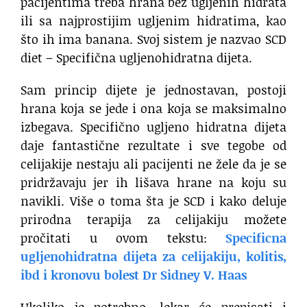
pacijentima treba hrana bez ugljenih hidrata
ili sa najprostijim ugljenim hidratima, kao
što ih ima banana. Svoj sistem je nazvao SCD
diet – Specifična ugljenohidratna dijeta.
Sam princip dijete je jednostavan, postoji
hrana koja se jede i ona koja se maksimalno
izbegava. Specifično ugljeno hidratna dijeta
daje fantastične rezultate i sve tegobe od
celijakije nestaju ali pacijenti ne žele da je se
pridržavaju jer ih lišava hrane na koju su
navikli. Više o toma šta je SCD i kako deluje
prirodna terapija za celijakiju možete
pročitati u ovom tekstu:
Specificna
ugljenohidratna dijeta za celijakiju, kolitis,
ibd i kronovu bolest Dr Sidney V. Haas
Ukoliko je potrebno, lekar će prepisati i