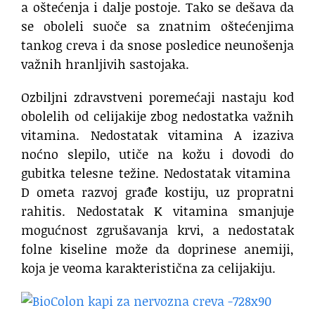
a oštećenja i dalje postoje. Tako se dešava da
se oboleli suoče sa znatnim oštećenjima
tankog creva i da snose posledice neunošenja
važnih hranljivih sastojaka.
Ozbiljni zdravstveni poremećaji nastaju kod
obolelih od celijakije zbog nedostatka važnih
vitamina. Nedostatak vitamina A izaziva
noćno slepilo, utiče na kožu i dovodi do
gubitka telesne težine. Nedostatak vitamina
D ometa razvoj građe kostiju, uz propratni
rahitis. Nedostatak K vitamina smanjuje
mogućnost zgrušavanja krvi, a nedostatak
folne kiseline može da doprinese anemiji,
koja je veoma karakteristična za celijakiju.