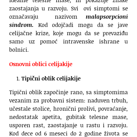
zaostajanja u razvoju. Svi ovi simptomi se
označavaju nazivom
malapsorpcioni
sindrom.
Kod odojčadi mogu da se jave
celijačne krize, koje mogu da se prevaziđu
samo uz pomoć intravenske ishrane u
bolnici.
Osnovni oblici celijakije
Tipi
čni oblik celijakije
Tipični oblik započinje rano, sa simptomima
vezanim za probavni sistem: naduven trbuh,
učestale stolice, hronični prolivi, povraćanje,
nedostatak apetita, gubitak telesne mase,
usporen rast, zaostajanje u rastu i razvoju.
Kod dece od 6 meseci do 2 godine života se