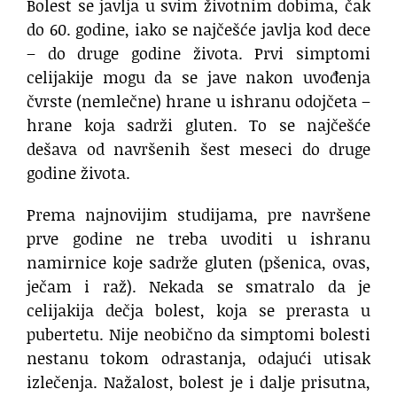
Bolest se javlja u svim životnim dobima, čak
do 60. godine, iako se najčešće javlja kod dece
– do druge godine života. Prvi simptomi
celijakije mogu da se jave nakon uvođenja
čvrste (nemlečne) hrane u ishranu odojčeta –
hrane koja sadrži gluten. To se najčešće
dešava od navršenih šest meseci do druge
godine života.
Prema najnovijim studijama, pre navršene
prve godine ne treba uvoditi u ishranu
namirnice koje sadrže gluten (pšenica, ovas,
ječam i raž). Nekada se smatralo da je
celijakija dečja bolest, koja se prerasta u
pubertetu. Nije neobično da simptomi bolesti
nestanu tokom odrastanja, odajući utisak
izlečenja. Nažalost, bolest je i dalje prisutna,