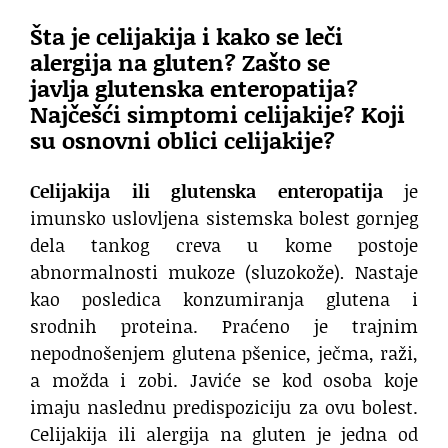
Šta je celijakija i
kako se leči
alergija na gluten? Zašto se
javlja glutenska enteropatija
?
Najčešći simptomi celijakije? Koji
su osnovni oblici celijakije?
Celijakija ili glutenska enteropatija
je
imunsko uslovljena sistemska bolest gornjeg
dela tankog creva u kome postoje
abnormalnosti mukoze (sluzokože)
.
Nastaje
kao posledica konzumiranja glutena i
srodnih proteina. Praćeno je trajnim
nepodnošenjem glutena pšenice, ječma, raži,
a možda i zobi. Javiće se kod osoba koje
imaju naslednu predispoziciju za ovu bolest.
Celijakija ili alergija na gluten je jedna od