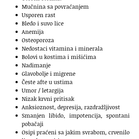
Mučnina sa povraćanjem
Usporen rast
Bledo i suvo lice
Anemija
Osteoporoza
Nedostaci vitamina i minerala
Bolovi u kostima i mišićima
Nadimanje
Glavobolje i migrene
Česte afte u ustima
Umor / letargija
Nizak krvni pritisak
Anksioznost, depresija, razdražljivost
Smanjen libido, impotencija, spontani
pobačaji
Osipi praćeni sa jakim svrabom, crvenilo