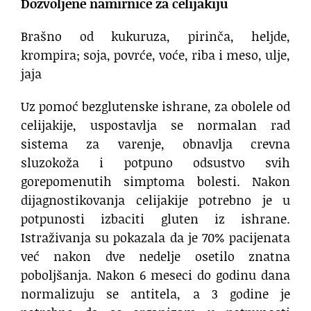
Dozvoljene namirnice za celijakiju
Brašno od kukuruza, pirinča, heljde,
krompira; soja, povrće, voće, riba i meso, ulje,
jaja
Uz pomoć bezglutenske ishrane, za obolele od
celijakije, uspostavlja se normalan rad
sistema za varenje, obnavlja crevna
sluzokoža i potpuno odsustvo svih
gorepomenutih simptoma bolesti. Nakon
dijagnostikovanja celijakije potrebno je u
potpunosti izbaciti gluten iz ishrane.
Istraživanja su pokazala da je 70% pacijenata
već nakon dve nedelje osetilo znatna
poboljšanja. Nakon 6 meseci do godinu dana
normalizuju se antitela, a 3 godine je