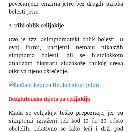
povećanjem enzima jetre bez drugih uzroka
bolesti jetre.
3.
Tihi oblik celijakije
Ovo je tzv. asimptomatski oblik bolesti. U
ovoj formi, pacijenti nemaju nikakvih
simptoma bolesti, ali se histološkom
analizom bioptatu sluzokože tankog creva
otkriva njeno oštećenje.
Bezglutenska dijeta za celijakiju
Mada se celijakija teško prepoznaje, jer su
simptomi izraženi tek kod 10 do 20 odsto
obolelih, relativno se lako leči i drži pod