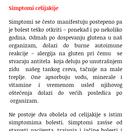
Simptomi celijakije
Simptomi se često manifestuju postepeno pa
je bolest teško otkriti – ponekad i po nekoliko
godina. Odmah po dospevanju glutena u naš
organizam, dolazi do burne autoimune
reakcije – alergija na gluten pri čemu se
stvaraju antitela koja deluju po unutrašnjem
zidu našeg tankog creva, tačnije na male
treplje. One apsorbuju vodu, minerale i
vitamine i vremenom usled njihovog
oštećenja dolazi do većih posledica po
organizam.
Ne postoje dva obolela od celijakije s istim
simptomima bolesti. Simptomi zavise od
starosti pacijenta, trajanja i jačine bolesti i