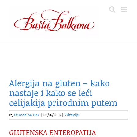
Skip
to
content
Alergija na gluten – kako
nastaje i kako se leči
celijakija prirodnim putem
By
Priroda na Dar
|
08/16/2018
|
Zdravlje
GLUTENSKA ENTEROPATIJA