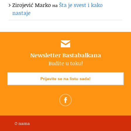
Zirojević Marko
на
Šta je svest i kako
nastaje
Newsletter Bastabalkana
Budite u toku!
Prijavite se na listu sada!
O nama