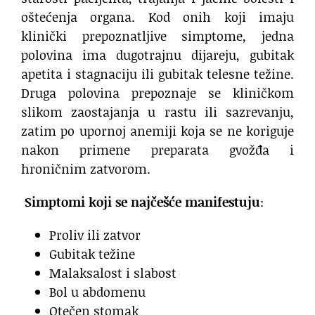
oštećenja organa. Kod onih koji imaju
klinički prepoznatljive simptome, jedna
polovina ima dugotrajnu dijareju, gubitak
apetita i stagnaciju ili gubitak telesne težine.
Druga polovina prepoznaje se kliničkom
slikom zaostajanja u rastu ili sazrevanju,
zatim po upornoj anemiji koja se ne koriguje
nakon primene preparata gvožđa i
hroničnim zatvorom.
S
imptomi koji se najčešće manifestuju
:
Proliv ili zatvor
Gubitak težine
Malaksalost i slabost
Bol u abdomenu
Otečen stomak