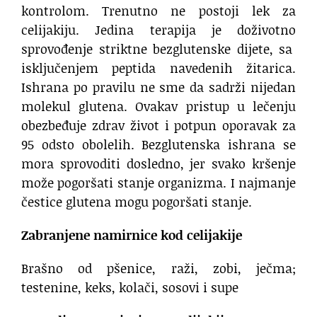
kontrolom. Trenutno ne postoji lek za
celijakiju. Jedina terapija je doživotno
sprovođenje striktne bezglutenske dijete, sa
isključenjem peptida navedenih žitarica.
Ishrana po pravilu ne sme da sadrži nijedan
molekul glutena. Ovakav pristup u lečenju
obezbeđuje zdrav život i potpun oporavak za
95 odsto obolelih. Bezglutenska ishrana se
mora sprovoditi dosledno, jer svako kršenje
može pogoršati stanje organizma. I najmanje
čestice glutena mogu pogoršati stanje.
Zabranjene namirnice kod celijakije
Brašno od pšenice, raži, zobi, ječma;
testenine, keks, kolači, sosovi i supe