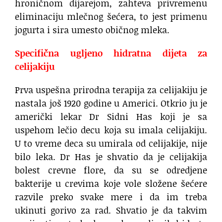
hroničnom dijarejom, zahteva privremenu
eliminaciju mlečnog šećera, to jest primenu
jogurta i sira umesto običnog mleka.
Specifična ugljeno hidratna dijeta za
celijakiju
Prva uspešna prirodna terapija za celijakiju je
nastala još 1920 godine u Americi. Otkrio ju je
američki lekar Dr Sidni Has koji je sa
uspehom lečio decu koja su imala celijakiju.
U to vreme deca su umirala od celijakije, nije
bilo leka. Dr Has je shvatio da je celijakija
bolest crevne flore, da su se odredjene
bakterije u crevima koje vole složene šećere
razvile preko svake mere i da im treba
ukinuti gorivo za rad. Shvatio je da takvim