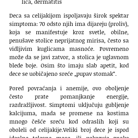
lica, dermatitis
Deca sa celijakijom ispoljavaju širok spektar
simptoma: 70 odsto njih ima dijareju (proliv),
koja se manifestuje kroz svetle, obilne,
penušave stolice neprijatnog mirisa, često sa
vidljivim kuglicama masnoće. Povremeno
može da se javi zatvor, a stolica je uglavnom
blede boje. Osim što imaju slab apetit, kod
dece se uobičajeno sreće „pupav stomak“.
Pored povraćanja i anemije, ovo oboljenje
često prate pomanjkanje energije,
razdražljivost. Simptomi uključuju gubljenje
kalcijuma, mada se promene na kostima
mnogo češće sreću kod odraslih koji su
oboleli od celijakije.Veliki broj dece je ispod
idealne telesne mase, ili pokazuje znake