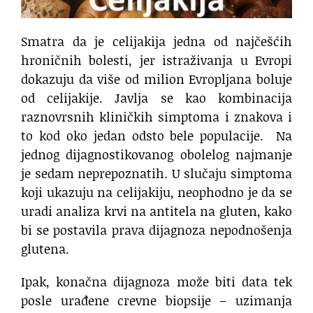
Smatra da je celijakija jedna od najčešćih
hroničnih bolesti, jer istraživanja u Evropi
dokazuju da više od milion Evropljana boluje
od celijakije. Javlja se kao kombinacija
raznovrsnih kliničkih simptoma i znakova i
to kod oko jedan odsto bele populacije. Na
jednog dijagnostikovanog obolelog najmanje
je sedam neprepoznatih. U slučaju simptoma
koji ukazuju na celijakiju, neophodno je da se
uradi analiza krvi na antitela na gluten, kako
bi se postavila prava dijagnoza nepodnošenja
glutena.
Ipak, konačna dijagnoza može biti data tek
posle urađene crevne biopsije – uzimanja