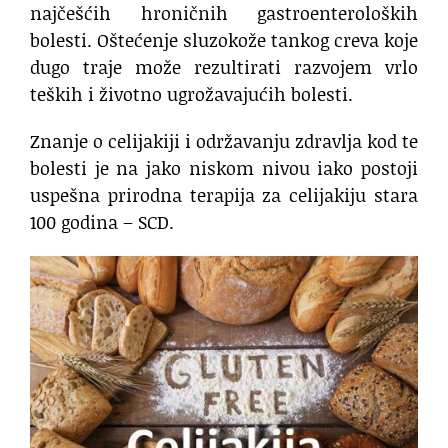
najčešćih hroničnih gastroenteroloških
bolesti. Oštećenje sluzokože tankog creva koje
dugo traje može rezultirati razvojem vrlo
teških i životno ugrožavajućih bolesti.
Znanje o celijakiji i održavanju zdravlja kod te
bolesti je na jako niskom nivou iako postoji
uspešna prirodna terapija za celijakiju stara
100 godina – SCD.