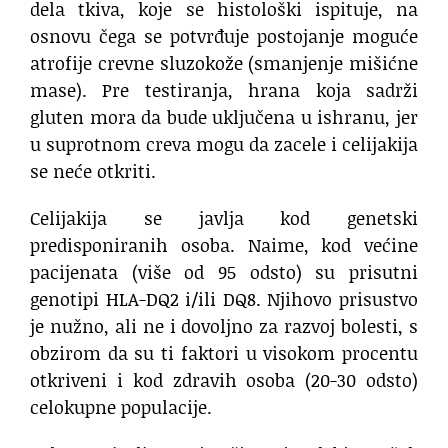
dela tkiva, koje se histološki ispituje, na
osnovu čega se potvrđuje postojanje moguće
atrofije crevne sluzokože (smanjenje mišićne
mase). Pre testiranja, hrana koja sadrži
gluten mora da bude uključena u ishranu, jer
u suprotnom creva mogu da zacele i celijakija
se neće otkriti.
Celijakija se javlja kod genetski
predisponiranih osoba. Naime, kod većine
pacijenata (više od 95 odsto) su prisutni
genotipi HLA-DQ2 i/ili DQ8. Njihovo prisustvo
je nužno, ali ne i dovoljno za razvoj bolesti, s
obzirom da su ti faktori u visokom procentu
otkriveni i kod zdravih osoba (20-30 odsto)
celokupne populacije.