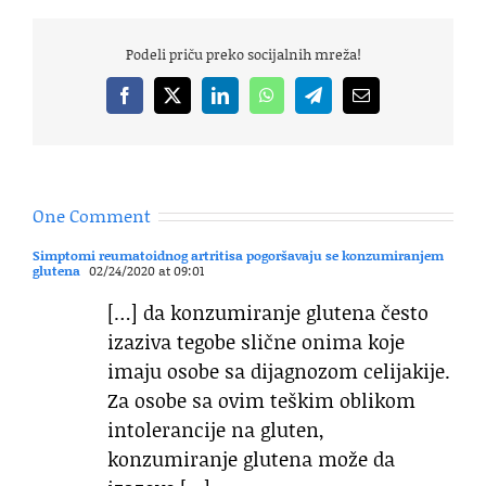
Podeli priču preko socijalnih mreža!
Facebook
X
LinkedIn
WhatsApp
Telegram
Email
One Comment
Simptomi reumatoidnog artritisa pogoršavaju se konzumiranjem
glutena
02/24/2020 at 09:01
[…] da konzumiranje glutena često
izaziva tegobe slične onima koje
imaju osobe sa dijagnozom celijakije.
Za osobe sa ovim teškim oblikom
intolerancije na gluten,
konzumiranje glutena može da