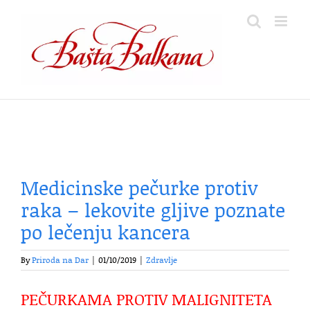
Skip
to
content
Medicinske pečurke protiv
raka – lekovite gljive poznate
po lečenju kancera
By
Priroda na Dar
|
01/10/2019
|
Zdravlje
PEČURKAMA PROTIV MALIGNITETA