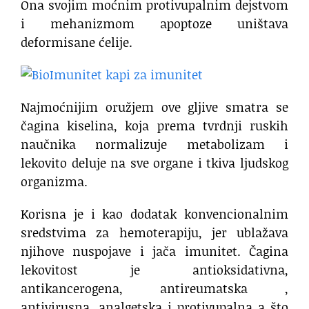
Ona svojim moćnim protivupalnim dejstvom
i mehanizmom apoptoze uništava
deformisane ćelije.
Najmoćnijim oružjem ove gljive smatra se
čagina kiselina, koja prema tvrdnji ruskih
naučnika normalizuje metabolizam i
lekovito deluje na sve organe i tkiva ljudskog
organizma.
Korisna je i kao dodatak konvencionalnim
sredstvima za hemoterapiju, jer ublažava
njihove nuspojave i jača imunitet. Čagina
lekovitost je antioksidativna,
antikancerogena, antireumatska ,
antivirusna, analgetska i protivupalna a što