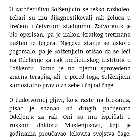
U zatočeništvu Solženjicin se teško razboleo.
Lekari su mu dijagnostikovali rak želuca u
trećem i četvrtom stadijumu. Zatvorenik je
bio operisan, pa je nakon kratkog tretmana
pušten iz logora. Njegovo stanje se uskoro
pogoršalo, pa je Solženjicin otišao da se leči
na Odeljenje za rak medicinskog instituta u
Taškentu. Tamo je na njemu sprovedena
zračna terapija, ali je pored toga, Solženjicin
samostalno pravio za sebe i čaj od čage.
O čudotvornoj gljivi, koja raste na brezama,
pisac je saznao od drugih pacijenata
Odeljenja za rak. Oni su mu ispričali o
ruskom doktoru Maslenjikovu, koji je
godinama proučavao lekovita svojstva čage.