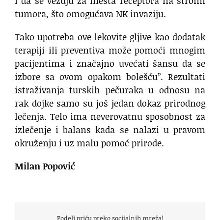
i da se vezuju za mesta receptora na stromi
tumora, što omogućava NK invaziju.
Tako upotreba ove lekovite gljive kao dodatak
terapiji ili preventiva može pomoći mnogim
pacijentima i značajno uvećati šansu da se
izbore sa ovom opakom bolešću”. Rezultati
istraživanja turskih pečuraka u odnosu na
rak dojke samo su još jedan dokaz prirodnog
lečenja. Telo ima neverovatnu sposobnost za
izlečenje i balans kada se nalazi u pravom
okruženju i uz malu pomoć prirode.
Milan Popović
Podeli priču preko socijalnih mreža!