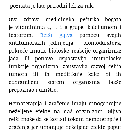
poznata je kao prirodni lek za rak.
Ova zdrava medicinska pečurka bogata
je
vitaminima C, D i B grupe, kalcijumom i
fosforom.
Reiši gljiva
pomoću svojih
antitumorskih jedinjenja – biomodulatora,
pokreće imuno-biološke reakcije organizma:
jača ili ponovo uspostavlja imunološke
funkcije organizma, zaustavlja razvoj ćelija
tumora ili ih modifikuje kako bi ih
odbrambeni sistem organizma lakše
prepoznao i uništio.
Hemoterapija i zračenje imaju mnogobrojne
neželjene efekte na naš organizam. Gljiva
reiši može da se koristi tokom hemoterapije i
zračenja jer umanjuje neželjene efekte poput