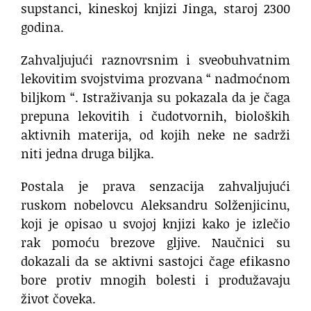
supstanci, kineskoj knjizi Jinga, staroj 2300
godina.
Zahvaljujući raznovrsnim i sveobuhvatnim
lekovitim svojstvima prozvana “ nadmoćnom
biljkom “. Istraživanja su pokazala da je čaga
prepuna lekovitih i čudotvornih, bioloških
aktivnih materija, od kojih neke ne sadrži
niti jedna druga biljka.
Postala je prava senzacija zahvaljujući
ruskom nobelovcu Aleksandru Solženjicinu,
koji je opisao u svojoj knjizi kako je izlečio
rak pomoću brezove gljive. Naučnici su
dokazali da se aktivni sastojci čage efikasno
bore protiv mnogih bolesti i produžavaju
život čoveka.