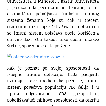
Univerziteta u Minesoti i Bastir Univerziteta
je pokazala da pečurka u liofiliziranoj formi
dramatično poboljšava funkciju imunog
sistema ženama koje su čak u trećem
stadijumu raka dojke. Istraživači su otkrili da
se imuni sistem pojačava posle korišćenja
dnevne doze. Oni takođe nisu uočili nikakve
štetne, sporedne efekte po žene.
Rak je poznat po svojoj sposobnosti da
izbegne imunu detekciju. Kada pacijenti
uzimaju ove medicinske pečurke, imuni
sistem povećava populaciju NK ćelija i u
njima odgovarajući CD8 glikoprotein,
poboljšavajući njihove sposobnosti da otkriju