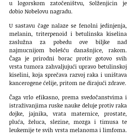
u logorskom zatočeništvu, Solženjicin je
dobio Nobelovu nagradu.
U sastavu čage nalaze se fenolni jedinjenja,
melanin, triterpenoid i betulinska kiselina
zaslužna za pobedu ove biljke nad
najmucnijom bolešću današnjice, rakom.
Čaga je prirodni borac protiv gotovo svih
vrsta tumora zahvaljujući upravo betulinskoj
kiselini, koja sprečava razvoj raka i uništava
kancerogene ćelije, pritom ne dirajući zdrave.
Čaga vrlo efikasno, prema svedočanstvima i
istraživanjima ruske nauke deluje protiv raka
dojke, jajnika, vrata maternice, prostate,
pluća, želuca, slezine, mozga i timusa te
leukemije te svih vrsta melanoma i limfoma.