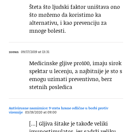
Šteta što ljudski faktor uništava ono
što možemo da koristimo ka
alternativu, i kao prevenciju za
mnoge bolesti.
zoran
09/17/2019 at 13:31
Medicinske gljive pro100, imaju sirok
spektar u lecenju, a najbitnije je sto s
emogu uzimati preventivno, berz
stetnih posledica
Antivirusne namirnice: 9 vrsta hrane odlične u borbi protiv
viremije
03/19/2020 at 09:00
[…] Gljiva šitake je takođe veliki
imunostimulator, jer sadrži veliku