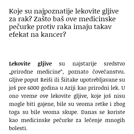
Koje su najpoznatije lekovite gljive
za rak? Zašto baš ove medicinske
pečurke protiv raka imaju takav
efekat na kancer?
Lekovite gljive
su najstarije sredstvo
„prirodne medicine“, poznato čovečanstvu.
Gljive poput Reiši ili Šiitake upotrebljavane su
još pre 6000 godina u Aziji kao prirodni lek. U
ono vreme ove lekovite gljive, koje još nisu
mogle biti gajene, bile su veoma retke i zbog
toga su bile veoma skupe. Danas se koriste
kao medicinske pečurke za lečenje mnogih
bolesti.