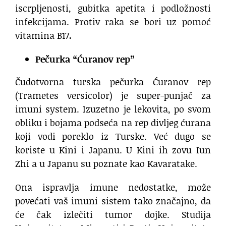
iscrpljenosti, gubitka apetita i podložnosti
infekcijama. Protiv raka se bori uz pomoć
vitamina B17
.
Pečurka “Ćuranov rep”
Čudotvorna turska pečurka Ćuranov rep
(Trametes versicolor) je super-punjač za
imuni system. Izuzetno je lekovita, po svom
obliku i bojama podseća na rep divljeg ćurana
koji vodi poreklo iz Turske. Već dugo se
koriste u Kini i Japanu. U Kini ih zovu Iun
Zhi a u Japanu su poznate kao Kavaratake.
Ona ispravlja imune nedostatke, može
povećati vaš imuni sistem tako značajno, da
će čak izlečiti tumor dojke. Studija