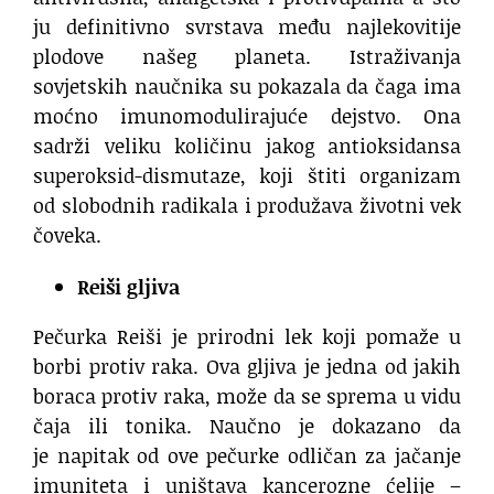
ju definitivno svrstava među najlekovitije
plodove našeg planeta. Istraživanja
sovjetskih naučnika su pokazala da čaga ima
moćno imunomodulirajuće dejstvo. Ona
sadrži veliku količinu jakog antioksidansa
superoksid-dismutaze, koji štiti organizam
od slobodnih radikala i produžava životni vek
čoveka.
Reiši gljiva
Pečurka Reiši je prirodni lek koji pomaže u
borbi protiv raka. Ova gljiva je jedna od jakih
boraca protiv raka, može da se sprema u vidu
čaja ili tonika. Naučno je dokazano da
je napitak od ove pečurke odličan za jačanje
imuniteta i uništava kancerozne ćelije –