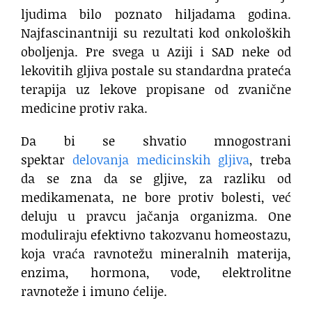
ljudima bilo poznato hiljadama godina.
Najfascinantniji su rezultati kod onkoloških
oboljenja. Pre svega u Aziji i SAD neke od
lekovitih gljiva postale su standardna prateća
terapija uz lekove propisane od zvanične
medicine protiv raka.
Da bi se shvatio mnogostrani
spektar
delovanja medicinskih gljiva
, treba
da se zna da se gljive, za razliku od
medikamenata, ne bore protiv bolesti, već
deluju u pravcu jačanja organizma. One
moduliraju efektivno takozvanu homeostazu,
koja vraća ravnotežu mineralnih materija,
enzima, hormona, vode, elektrolitne
ravnoteže i imuno ćelije.