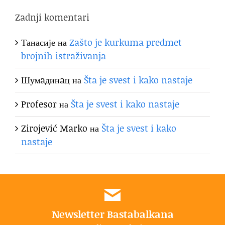
Zadnji komentari
Танасије
на
Zašto je kurkuma predmet
brojnih istraživanja
Шумaдинaц
на
Šta je svest i kako nastaje
Profesor
на
Šta je svest i kako nastaje
Zirojević Marko
на
Šta je svest i kako
nastaje
Newsletter Bastabalkana