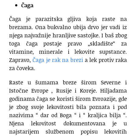
Čaga
Čaga je parazitska gljiva koja raste na
brezama. Ona bukvalno ubija drvo jer vadi iz
njega najvažnije hranljive sastojke. I baš zbog
toga čaga postaje pravo „skladište“ za
vitamine, minerale i lekovite supstance.
Zapravo,
Čaga je rak na brezi
a lek protiv raka
za čoveka.
Raste u šumama breze širom Severne i
Istočne Evrope , Rusije i Koreje. Hiljadama
godinama čaga se koristi širom Evroazije, gde
je zbog svoje lekovitosti bila poznata i pod
nazivima “ dar od Boga “ i “ kraljica bilja “.
Njena lekovitost dokumentovana je u
najstarijem službenom popisu lekovitih