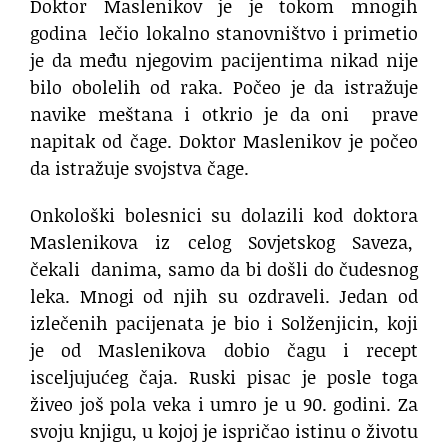
Doktor Maslenikov je je tokom mnogih
godina lečio lokalno stanovništvo i primetio
je da među njegovim pacijentima nikad nije
bilo obolelih od raka. Počeo je da istražuje
navike meštana i otkrio je da oni prave
napitak od čage. Doktor Maslenikov je počeo
da istražuje svojstva čage.
Onkološki bolesnici su dolazili kod doktora
Maslenikova iz celog Sovjetskog Saveza,
čekali danima, samo da bi došli do čudesnog
leka. Mnogi od njih su ozdraveli. Jedan od
izlečenih pacijenata je bio i Solženjicin, koji
je od Maslenikova dobio čagu i recept
isceljujućeg čaja. Ruski pisac je posle toga
živeo još pola veka i umro je u 90. godini. Za
svoju knjigu, u kojoj je ispričao istinu o životu