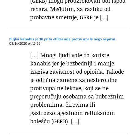
(GERB) mogu prouzrokovati bol ispod
rebara. Međutim, za razliku od
probavne smetnje, GERB je […]
Biljka kanabis je 30 puta efikasnija protiv upale nego aspirin
08/14/2020 at 16:35
[…] Mnogi ljudi vole da koriste
kanabis jer je bezbedniji i manje
izaziva zavisnost od opioida. Takođe
je odlična zamena za nesteroidne
protivupalne lekove, koji se ne
preporučuju osobama sa bubrežnim
problemima, čirevima ili
gastroezofagealnom refluksnom
bolešću (GERB). […]