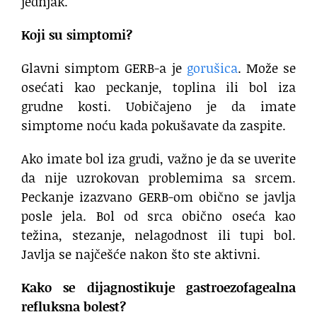
jednjak.
Koji su simptomi?
Glavni simptom GERB-a je
gorušica
. Može se
osećati kao peckanje, toplina ili bol iza
grudne kosti. Uobičajeno je da imate
simptome noću kada pokušavate da zaspite.
Ako imate bol iza grudi, važno je da se uverite
da nije uzrokovan problemima sa srcem.
Peckanje izazvano GERB-om obično se javlja
posle jela. Bol od srca obično oseća kao
težina, stezanje, nelagodnost ili tupi bol.
Javlja se najčešće nakon što ste aktivni.
Kako se dijagnostikuje gastroezofagealna
refluksna bolest?