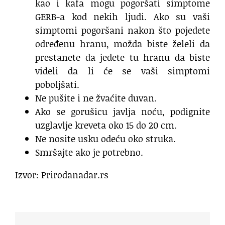
kao i kafa mogu pogoršati simptome
GERB-a kod nekih ljudi. Ako su vaši
simptomi pogoršani nakon što pojedete
određenu hranu, možda biste želeli da
prestanete da jedete tu hranu da biste
videli da li će se vaši simptomi
poboljšati.
Ne pušite i ne žvaćite duvan.
Ako se gorušicu javlja noću, podignite
uzglavlje kreveta oko 15 do 20 cm.
Ne nosite usku odeću oko struka.
Smršajte ako je potrebno.
Izvor: Prirodanadar.rs