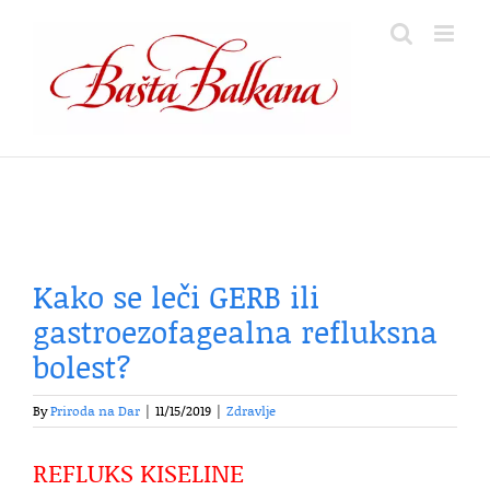
Skip
to
content
Kako se leči GERB ili
gastroezofagealna refluksna
bolest?
By
Priroda na Dar
|
11/15/2019
|
Zdravlje
REFLUKS KISELINE