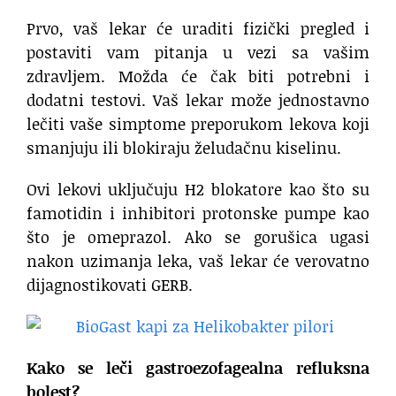
Prvo, vaš lekar će uraditi fizički pregled i
postaviti vam pitanja u vezi sa vašim
zdravljem. Možda će čak biti potrebni i
dodatni testovi. Vaš lekar može jednostavno
lečiti vaše simptome preporukom lekova koji
smanjuju ili blokiraju želudačnu kiselinu.
Ovi lekovi uključuju H2 blokatore kao što su
famotidin i inhibitori protonske pumpe kao
što je omeprazol. Ako se gorušica ugasi
nakon uzimanja leka, vaš lekar će verovatno
dijagnostikovati GERB.
Kako se leči gastroezofagealna refluksna
bolest?