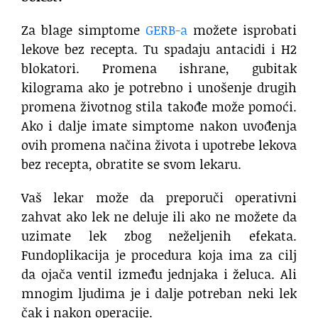
Za blage simptome
GERB-a
možete isprobati
lekove bez recepta. Tu spadaju antacidi i H2
blokatori. Promena ishrane, gubitak
kilograma ako je potrebno i unošenje drugih
promena životnog stila takođe može pomoći.
Ako i dalje imate simptome nakon uvođenja
ovih promena načina života i upotrebe lekova
bez recepta, obratite se svom lekaru.
Vaš lekar može da preporuči operativni
zahvat ako lek ne deluje ili ako ne možete da
uzimate lek zbog neželjenih efekata.
Fundoplikacija je procedura koja ima za cilj
da ojača ventil između jednjaka i želuca. Ali
mnogim ljudima je i dalje potreban neki lek
čak i nakon operacije.