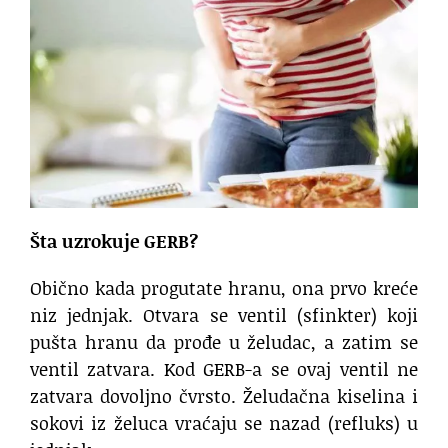
Šta uzrokuje GERB?
Obično kada progutate hranu, ona prvo kreće
niz jednjak. Otvara se ventil (sfinkter) koji
pušta hranu da prođe u želudac, a zatim se
ventil zatvara. Kod GERB-a se ovaj ventil ne
zatvara dovoljno čvrsto. Želudačna kiselina i
sokovi iz želuca vraćaju se nazad (refluks) u