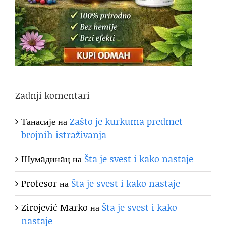
Zadnji komentari
Танасије
на
Zašto je kurkuma predmet
brojnih istraživanja
Шумaдинaц
на
Šta je svest i kako nastaje
Profesor
на
Šta je svest i kako nastaje
Zirojević Marko
на
Šta je svest i kako
nastaje