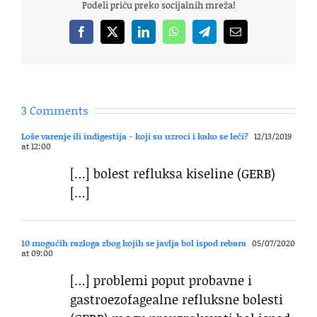
Podeli priču preko socijalnih mreža!
Facebook
X
LinkedIn
WhatsApp
Telegram
Email
3 Comments
Loše varenje ili indigestija - koji su uzroci i kako se leči?
12/13/2019
at 12:00
[…] bolest refluksa kiseline (GERB)
[…]
10 mogućih razloga zbog kojih se javlja bol ispod rebara
05/07/2020
at 09:00
[…] problemi poput probavne i
gastroezofagealne refluksne bolesti