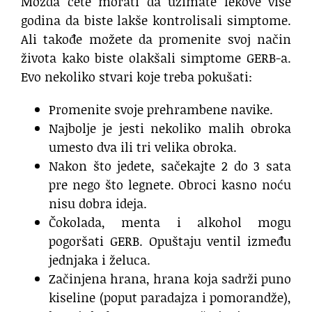
Možda ćete morati da uzimate lekove više
godina da biste lakše kontrolisali simptome.
Ali takođe možete da promenite svoj način
života kako biste olakšali simptome GERB-a.
Evo nekoliko stvari koje treba pokušati:
Promenite svoje prehrambene navike.
Najbolje je jesti nekoliko malih obroka
umesto dva ili tri velika obroka.
Nakon što jedete, sačekajte 2 do 3 sata
pre nego što legnete. Obroci kasno noću
nisu dobra ideja.
Čokolada, menta i alkohol mogu
pogoršati GERB. Opuštaju ventil između
jednjaka i želuca.
Začinjena hrana, hrana koja sadrži puno
kiseline (poput paradajza i pomorandže),