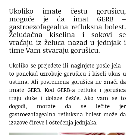
Ukoliko imate čestu gorušicu,
moguće je da imat GERB –
gastroezofagealna refluksna bolest.
Želudačna kiselina i sokovi se
vraćaju iz želuca nazad u jednjak i
time Vam stvaraju gorušicu.
Ukoliko se prejedete ili naginjete posle jela –
to ponekad uzrokuje gorušicu i kiseli ukus u
ustima. Ali povremena gorušica ne znači da
imate GERB. Kod GERB-a refluks i gorušica
traju duže i dolaze češće. Ako vam se to
dogodi, morate da se lečite jer
gastroezofagealna refluksna bolest može da
izazove čireve i oštećenja jednjaka.