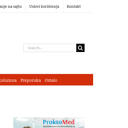
anje na sajtu
Uslovi korišćenja
Kontakt
Search
for:
Kolumna
Preporuka
Ostalo