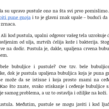
 da su upravo pustule ono na šta svi prvo pomislimo
biti pune gnoja
i to je glavni znak upale – budući da
 zrnaca.
 Ali kod pustula, upalni odgovor vašeg tela uzrokuje 
ljenim od ulja, mrtvih ćelija kože i bakterija. Sto
ive na dodir. Pustula je, dakle, upaljena crvena bubu
jem.
ele bubuljice i pustule? Ove tzv. bele bubuljic
ake, dok je pustula upaljena bubuljica koja je puna g
kše može da se istisne i koja prosto mami na ceđe
Kao što znate, svako stiskanje i ceđenje bubuljice
e samog problema, a uz to ostavlja i ožiljke na koži.
pustula. Međutim, pustule se mogu javiti i kod lju