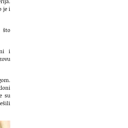
rija.
 je i
 što
ni i
azovu
ngom.
kloni
e su
ešili