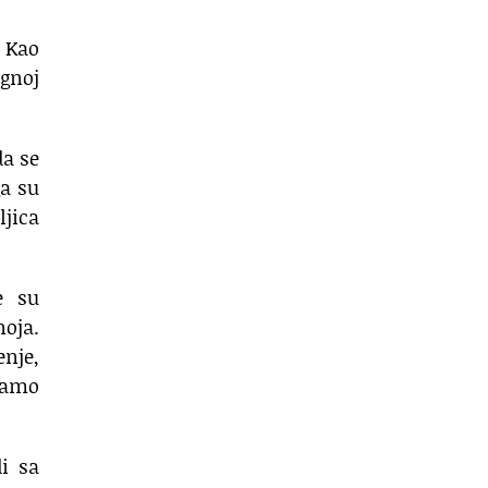
. Kao
 gnoj
da se
ga su
ljica
e su
noja.
nje,
 samo
di sa