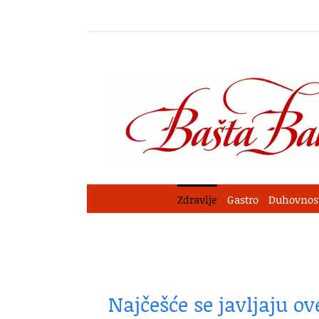
Skip
to
content
Zdravlje
Gastro
Duhovnos
Najčešće se javljaju ov