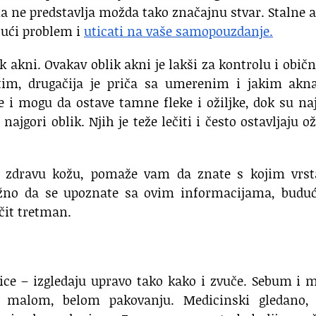
 ne predstavlja možda tako značajnu stvar. Stalne 
ajući problem i
uticati na vaše samopouzdanje.
k akni. Ovakav oblik akni je lakši za kontrolu i obič
utim, drugačija je priča sa umerenim i jakim akn
 i mogu da ostave tamne fleke i ožiljke, dok su na
najgori oblik. Njih je teže lečiti i često ostavljaju ož
 i zdravu kožu, pomaže vam da znate s kojim vrs
važno da se upoznate sa ovim informacijama, buduć
čit tretman.
ice – izgledaju upravo tako kako i zvuče. Sebum i 
m malom, belom pakovanju. Medicinski gledano, 