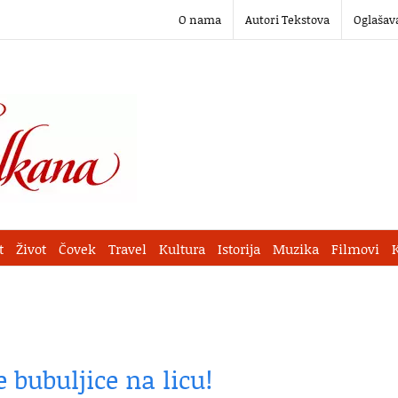
O nama
Autori Tekstova
Oglašav
t
Život
Čovek
Travel
Kultura
Istorija
Muzika
Filmovi
e bubuljice na licu!