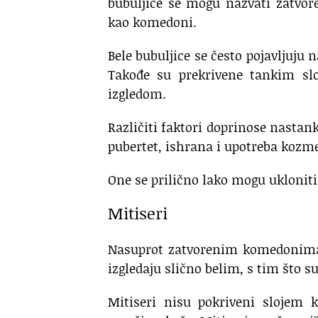
bubuljice se mogu nazvati zatvor
kao komedoni.
Bele bubuljice se često pojavljuju
Takođe su prekrivene tankim slo
izgledom.
Različiti faktori doprinose nastan
pubertet, ishrana i upotreba kozme
One se prilično lako mogu uklonit
Mitiseri
Nasuprot zatvorenim komedonima 
izgledaju slično belim, s tim što su
Mitiseri nisu pokriveni slojem 