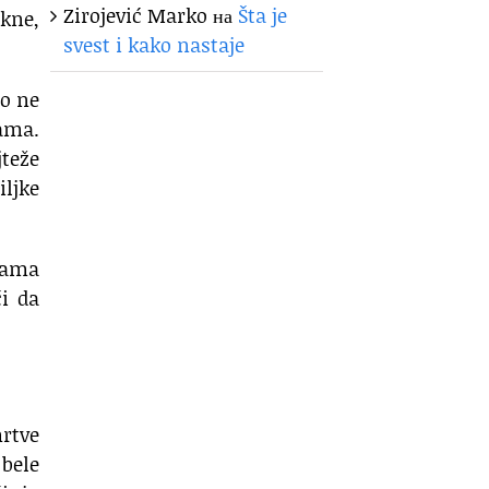
Zirojević Marko
на
Šta je
akne,
svest i kako nastaje
no ne
ama.
jteže
iljke
tama
i da
mrtve
bele