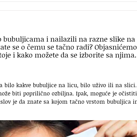
 o bubuljicama i nailazili na razne slike na
itate se o čemu se tačno radi? Objasnićemo
stoje i kako možete da se izborite sa njima.
bilo kakve bubuljice na licu, bilo uživo ili na slici
ože biti poprilično ozbiljna. Ipak, moguće je očistiti
uslov je da znate sa kojom tačno vrstom bubuljica 