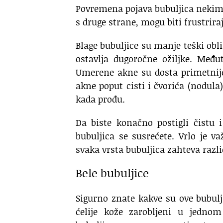
Povremena pojava bubuljica nekima
s druge strane, mogu biti frustrir
Blage bubuljice su manje teški obli
ostavlja dugoročne ožiljke. Međ
Umerene akne su dosta primetnije
akne poput cisti i čvorića (nodula) 
kada prođu.
Da biste konačno postigli čistu
bubuljica se susrećete. Vrlo je 
svaka vrsta bubuljica zahteva razli
Bele bubuljice
Sigurno znate kakve su ove bubulj
ćelije kože zarobljeni u jedno