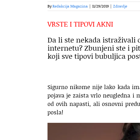
By
Redakcija Magazina
|
11/29/2019
|
Zdravlje
VRSTE I TIPOVI AKNI
Da li ste nekada istraživali
internetu? Zbunjeni ste i p
koji sve tipovi bubuljica po
Sigurno nikome nije lako kada ima 
pojava je zaista vrlo neugledna i m
od ovih napasti, ali osnovni pred
posla!