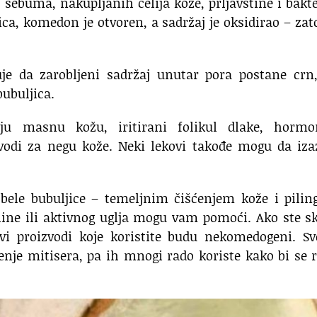
 sebuma, nakupljanih ćelija kože, prljavštine i bakte
ica, komedon je otvoren, a sadržaj je oksidirao – zato
je da zarobljeni sadržaj unutar pora postane crn,
ubuljica.
uju masnu kožu, iritirani folikul dlake, hormo
zvodi za negu kože. Neki lekovi takođe mogu da iz
i bele bubuljice – temeljnim čišćenjem kože i pili
line ili aktivnog uglja mogu vam pomoći. Ako ste s
vi proizvodi koje koristite budu nekomedogeni. Sv
čenje mitisera, pa ih mnogi rado koriste kako bi se r