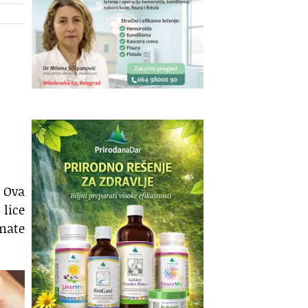
. Ova
 lice
imate