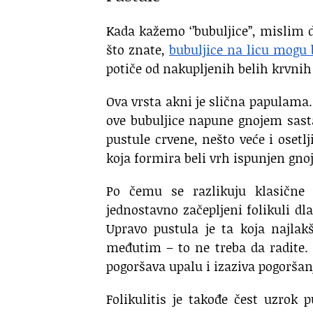
Kada kažemo ‘’bubuljice’’, mislim
što znate,
bubuljice na licu mogu 
potiče od nakupljenih belih krvnih
Ova vrsta akni je slična papulama.
ove bubuljice napune gnojem sastav
pustule crvene, nešto veće i osetlj
koja formira beli vrh ispunjen gno
Po čemu se razlikuju klasične b
jednostavno začepljeni folikuli dl
Upravo pustula je ta koja najla
međutim – to ne treba da radite. 
pogoršava upalu i izaziva pogoršanj
Folikulitis je takođe čest uzrok 