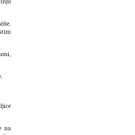
inju
više.
stim
moni,
.
jice
e na