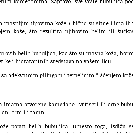
enim komedonima. Zapravo, sve vrste bubuljica poč
 na masnijim tipovima kože. Obično su sitne i ima ih 
jem kože, što rezultira njihovim belim ili žućka
ku ovih belih bubuljica, kao što su masna koža, hor
tike i hidratantnih sredstava na vašem licu.
i sa adekvatnim pilingom i temeljnim čišćenjem kože
imamo otvorene komedone. Mitiseri ili crne bubul
 oni crni ili tamni.
kože poput belih bubuljica. Umesto toga, izdižu s