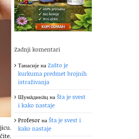
Zadnji komentari
Танасије
на
Zašto je
kurkuma predmet brojnih
istraživanja
Шумaдинaц
на
Šta je svest
i kako nastaje
Profesor
на
Šta je svest i
jicu.
kako nastaje
čite.