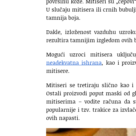
površinu kože. Mitiseri su „čepovi“
U slučaju mitisera ili crnih bubulj
tamnija boja.
Dakle, izloženost vazduhu uzroku
rezultira tamnijim izgledom ovih b
Mogući uzroci mitisera uključ
neadekvatna ishrana
, kao i proi
mitisere.
Mitiseri se tretiraju slično kao 
Ostali proizvodi poput maski od g
mitiserima – vodite računa da s
popularnije i tzv. trakice za izvla
ovih napasti.