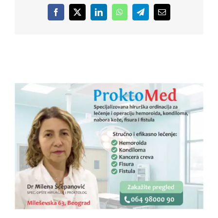
Facebook
X
LinkedIn
WhatsApp
Telegram
Email