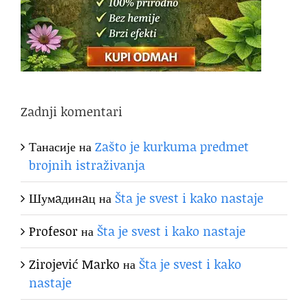
Zadnji komentari
Танасије
на
Zašto je kurkuma predmet
brojnih istraživanja
Шумaдинaц
на
Šta je svest i kako nastaje
Profesor
на
Šta je svest i kako nastaje
Zirojević Marko
на
Šta je svest i kako
nastaje