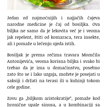
Jedan od najmoćnijih i najjačih čajeva
narodne medicine je čaj od bosiljka. Ova
biljka ne samo da je lekovita već je i veoma
jak repelent, štiti od komaraca, tera insekte,
ali i pomaže u lečenju ujeda istih.
Bosiljak je prema rečima travara Momčila
Antonijevića, veoma korisna biljka i svako bi
trebao da je ima u domaćinstvu, posebno
zato što se i lako uzgaja, možete je posejati u
saksiji i držati na terasi ili u kuhinji tokom
cele godine.
Zovu ga „biljkom aristokratije“, pomaže kod
hronične upale sinusa, a u kombinaciji sa