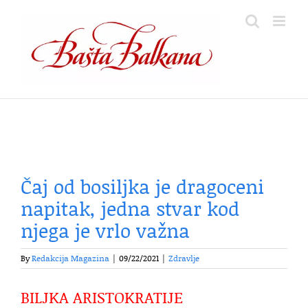
Skip
to
content
Čaj od bosiljka je dragoceni
napitak, jedna stvar kod
njega je vrlo važna
By
Redakcija Magazina
|
09/22/2021
|
Zdravlje
BILJKA ARISTOKRATIJE