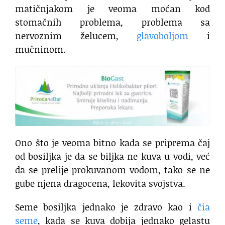
matičnjakom je veoma moćan kod
stomačnih problema, problema sa
nervoznim želucem,
glavoboljom
i
mučninom.
Ono što je veoma bitno kada se priprema čaj
od bosiljka je da se biljka ne kuva u vodi, već
da se prelije prokuvanom vodom, tako se ne
gube njena dragocena, lekovita svojstva.
Seme bosiljka jednako je zdravo kao i
čia
seme
, kada se kuva dobija jednako gelastu