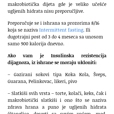
makrobiotička dijeta gde je veliko učešće
ugljenih hidrata nisu preporučljive.
Preporučuje se i ishrana sa prozorima 8/16
koja se naziva
Intermittent fasting
. Ili
dugotrajni post od 3 do 4 meseca sa unosom
samo 900 kalorija dnevno.
Ako vam je Insulinska rezistencija
dijagnoza, iz ishrane se moraju ukloniti:
– Gazirani sokovi tipa Koka Kola, Šveps,
Guarana, Pelinkovac, likeri, pivo
– Slatkiši svih vrsta – torte, kolači, keks, čak i
makrobiotički slatkiši i ono što se naziva
zdrava hrana a puno je ugljenih hidrata
(štanglice, deserti sa suvim voćem, med,