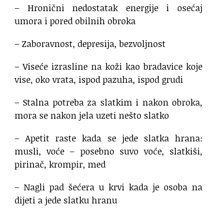
– Hronični nedostatak energije i osećaj
umora i pored obilnih obroka
– Zaboravnost, depresija, bezvoljnost
– Viseće izrasline na koži kao bradavice koje
vise, oko vrata, ispod pazuha, ispod grudi
– Stalna potreba za slatkim i nakon obroka,
mora se nakon jela uzeti nešto slatko
– Apetit raste kada se jede slatka hrana:
musli, voće – posebno suvo voće, slatkiši,
pirinač, krompir, med
– Nagli pad šećera u krvi kada je osoba na
dijeti a jede slatku hranu