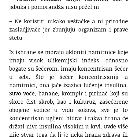
jabuka i pomorandža nisu poželjni
– Ne koristiti nikako veštačke a ni prirodne
zasladjivače jer zbunjuju organizam i prave
štetu
Iz ishrane se moraju ukloniti namirnice koje
imaju visok Glikemijski indeks, odnosno
bogate su šećerom, imaju koncentrisan šećer
u sebi. Što je šećer koncentrisaniji u
namirnici, ona jače izaziva lučenje insulina.
Suvo voće, banane, krompir i pirinač koji su
skoro čist skrob, kao i kukuruz, zašećerene
obojene vodice u vidu sokova, sve je to
koncentrisan ugljeni hidrat i takva hrana će
držati nivo insulina visokim u krvi. Ovde više
nije stvar toga da li je neka hrana zdrava ili