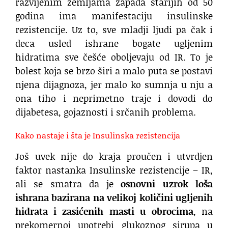
razvijenim zemljama zapada starijih od 50
godina ima manifestaciju insulinske
rezistencije. Uz to, sve mladji ljudi pa čak i
deca usled ishrane bogate ugljenim
hidratima sve češće oboljevaju od IR. To je
bolest koja se brzo širi a malo puta se postavi
njena dijagnoza, jer malo ko sumnja u nju a
ona tiho i neprimetno traje i dovodi do
dijabetesa, gojaznosti i srčanih problema.
Kako nastaje i šta je Insulinska rezistencija
Još uvek nije do kraja proučen i utvrdjen
faktor nastanka Insulinske rezistencije – IR,
ali se smatra da je
osnovni uzrok loša
ishrana bazirana na velikoj količini ugljenih
hidrata i zasićenih masti u obrocima
, na
prekomernoj upotrebi glukoznog sirupa u