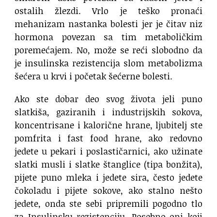
ostalih žlezdi. Vrlo je teško pronaći
mehanizam nastanka bolesti jer je čitav niz
hormona povezan sa tim metaboličkim
poremećajem. No, može se reći slobodno da
je insulinska rezistencija slom metabolizma
šećera u krvi i početak šećerne bolesti.
Ako ste dobar deo svog života jeli puno
slatkiša, gaziranih i industrijskih sokova,
koncentrisane i kalorične hrane, ljubitelj ste
pomfrita i fast food hrane, ako redovno
jedete u pekari i poslastičarnici, ako užinate
slatki musli i slatke štanglice (tipa bonžita),
pijete puno mleka i jedete sira, često jedete
čokoladu i pijete sokove, ako stalno nešto
jedete, onda ste sebi pripremili pogodno tlo
za Insulinsku rezistenciju. Posebno oni koji