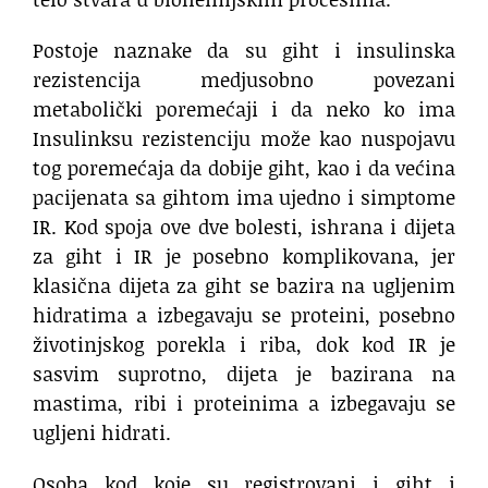
Postoje naznake da su giht i insulinska
rezistencija medjusobno povezani
metabolički poremećaji i da neko ko ima
Insulinksu rezistenciju može kao nuspojavu
tog poremećaja da dobije giht, kao i da većina
pacijenata sa gihtom ima ujedno i simptome
IR. Kod spoja ove dve bolesti, ishrana i dijeta
za giht i IR je posebno komplikovana, jer
klasična dijeta za giht se bazira na ugljenim
hidratima a izbegavaju se proteini, posebno
životinjskog porekla i riba, dok kod IR je
sasvim suprotno, dijeta je bazirana na
mastima, ribi i proteinima a izbegavaju se
ugljeni hidrati.
Osoba kod koje su registrovani i giht i