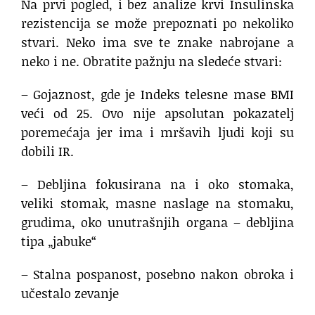
Na prvi pogled, i bez analize krvi Insulinska
rezistencija se može prepoznati po nekoliko
stvari. Neko ima sve te znake nabrojane a
neko i ne. Obratite pažnju na sledeće stvari:
– Gojaznost, gde je Indeks telesne mase BMI
veći od 25. Ovo nije apsolutan pokazatelj
poremećaja jer ima i mršavih ljudi koji su
dobili IR.
– Debljina fokusirana na i oko stomaka,
veliki stomak, masne naslage na stomaku,
grudima, oko unutrašnjih organa – debljina
tipa „jabuke“
– Stalna pospanost, posebno nakon obroka i
učestalo zevanje