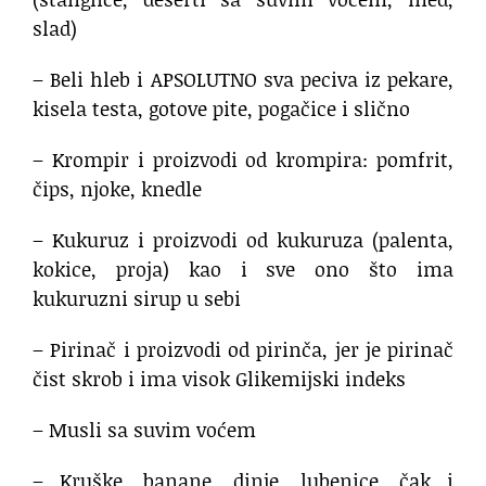
slad)
– Beli hleb i APSOLUTNO sva peciva iz pekare,
kisela testa, gotove pite, pogačice i slično
– Krompir i proizvodi od krompira: pomfrit,
čips, njoke, knedle
– Kukuruz i proizvodi od kukuruza (palenta,
kokice, proja) kao i sve ono što ima
kukuruzni sirup u sebi
– Pirinač i proizvodi od pirinča, jer je pirinač
čist skrob i ima visok Glikemijski indeks
– Musli sa suvim voćem
– Kruške, banane, dinje, lubenice, čak i