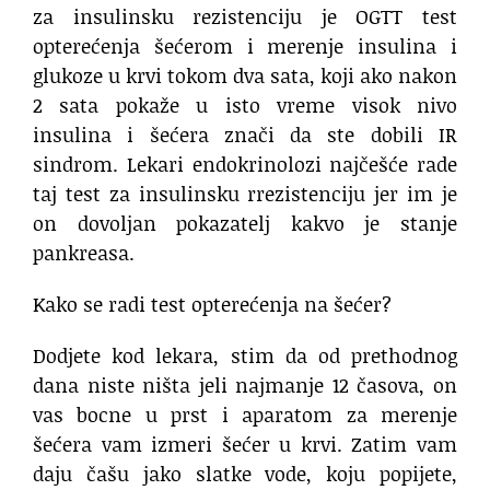
za insulinsku rezistenciju je OGTT test
opterećenja šećerom i merenje insulina i
glukoze u krvi tokom dva sata, koji ako nakon
2 sata pokaže u isto vreme visok nivo
insulina i šećera znači da ste dobili IR
sindrom. Lekari endokrinolozi najčešće rade
taj test za insulinsku rrezistenciju jer im je
on dovoljan pokazatelj kakvo je stanje
pankreasa.
Kako se radi test opterećenja na šećer?
Dodjete kod lekara, stim da od prethodnog
dana niste ništa jeli najmanje 12 časova, on
vas bocne u prst i aparatom za merenje
šećera vam izmeri šećer u krvi. Zatim vam
daju čašu jako slatke vode, koju popijete,