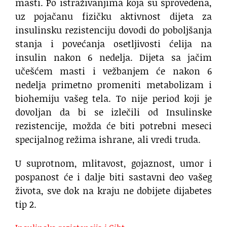
masti. Po istraživanjima koja su sprovedena,
uz pojačanu fizičku aktivnost dijeta za
insulinsku rezistenciju dovodi do poboljšanja
stanja i povećanja osetljivosti ćelija na
insulin nakon 6 nedelja. Dijeta sa jačim
učešćem masti i vežbanjem će nakon 6
nedelja primetno promeniti metabolizam i
biohemiju vašeg tela. To nije period koji je
dovoljan da bi se izlečili od Insulinske
rezistencije, možda će biti potrebni meseci
specijalnog režima ishrane, ali vredi truda.
U suprotnom, mlitavost, gojaznost, umor i
pospanost će i dalje biti sastavni deo vašeg
života, sve dok na kraju ne dobijete dijabetes
tip 2.