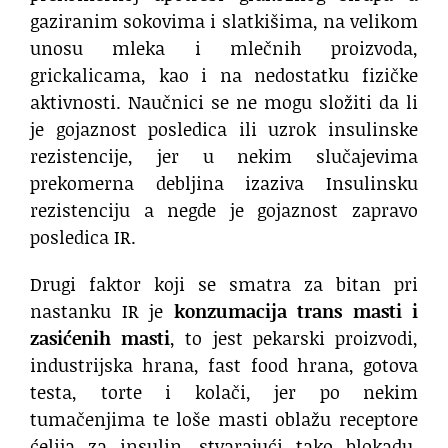
gaziranim sokovima i slatkišima, na velikom
unosu mleka i mlečnih proizvoda,
grickalicama, kao i na nedostatku fizičke
aktivnosti. Naučnici se ne mogu složiti da li
je gojaznost posledica ili uzrok insulinske
rezistencije, jer u nekim slučajevima
prekomerna debljina izaziva Insulinsku
rezistenciju a negde je gojaznost zapravo
posledica IR.
Drugi faktor koji se smatra za bitan pri
nastanku IR je
konzumacija trans masti i
zasićenih masti
, to jest pekarski proizvodi,
industrijska hrana, fast food hrana, gotova
testa, torte i kolači, jer po nekim
tumačenjima te loše masti oblažu receptore
ćelija za insulin, stvarajući tako blokadu,