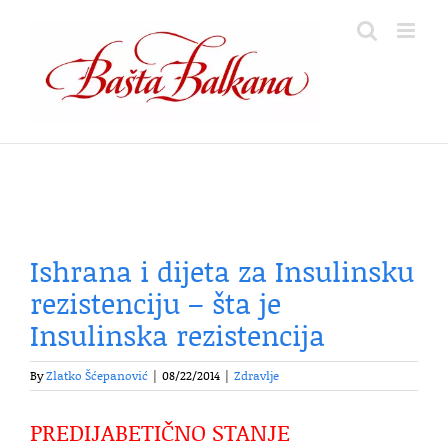
Skip
to
content
Ishrana i dijeta za Insulinsku
rezistenciju – šta je
Insulinska rezistencija
By
Zlatko Šćepanović
|
08/22/2014
|
Zdravlje
PREDIJABETIČNO STANJE