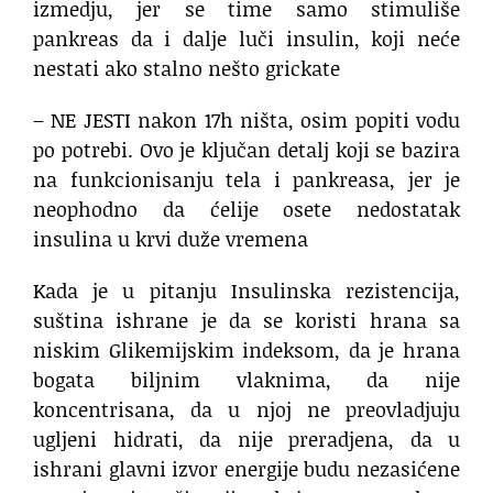
izmedju, jer se time samo stimuliše
pankreas da i dalje luči insulin, koji neće
nestati ako stalno nešto grickate
– NE JESTI nakon 17h ništa, osim popiti vodu
po potrebi. Ovo je ključan detalj koji se bazira
na funkcionisanju tela i pankreasa, jer je
neophodno da ćelije osete nedostatak
insulina u krvi duže vremena
Kada je u pitanju Insulinska rezistencija,
suština ishrane je da se koristi hrana sa
niskim Glikemijskim indeksom, da je hrana
bogata biljnim vlaknima, da nije
koncentrisana, da u njoj ne preovladjuju
ugljeni hidrati, da nije preradjena, da u
ishrani glavni izvor energije budu nezasićene