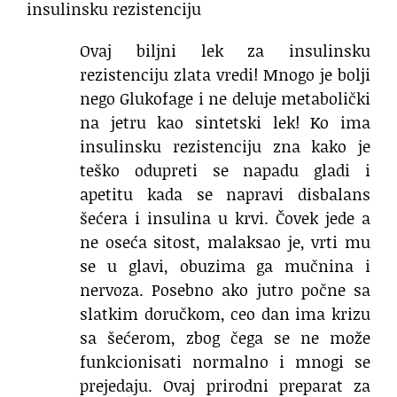
insulinsku rezistenciju
Ovaj biljni lek za insulinsku
rezistenciju zlata vredi! Mnogo je bolji
nego Glukofage i ne deluje metabolički
na jetru kao sintetski lek! Ko ima
insulinsku rezistenciju zna kako je
teško odupreti se napadu gladi i
apetitu kada se napravi disbalans
šećera i insulina u krvi. Čovek jede a
ne oseća sitost, malaksao je, vrti mu
se u glavi, obuzima ga mučnina i
nervoza. Posebno ako jutro počne sa
slatkim doručkom, ceo dan ima krizu
sa šećerom, zbog čega se ne može
funkcionisati normalno i mnogi se
prejedaju. Ovaj prirodni preparat za