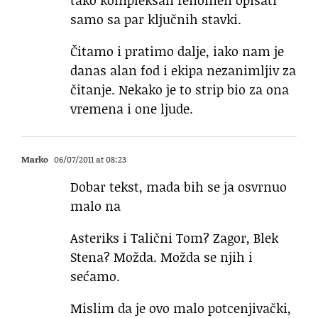
tako kompleksan fenomen opisati
samo sa par ključnih stavki.
Čitamo i pratimo dalje, iako nam je
danas alan fod i ekipa nezanimljiv za
čitanje. Nekako je to strip bio za ona
vremena i one ljude.
Marko
06/07/2011 at 08:23
Dobar tekst, mada bih se ja osvrnuo
malo na
Asteriks i Talični Tom? Zagor, Blek
Stena? Možda. Možda se njih i
sećamo.
Mislim da je ovo malo potcenjivački,