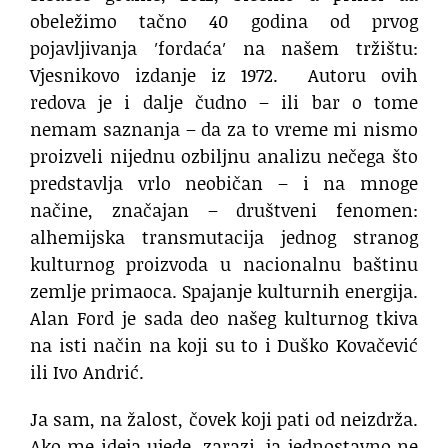
obeležimo tačno 40 godina od prvog
pojavljivanja ′fordaća′ na našem tržištu:
Vjesnikovo izdanje iz 1972. Autoru ovih
redova je i dalje čudno – ili bar o tome
nemam saznanja – da za to vreme mi nismo
proizveli nijednu ozbiljnu analizu nečega što
predstavlja vrlo neobičan – i na mnoge
načine, značajan – društveni fenomen:
alhemijska transmutacija jednog stranog
kulturnog proizvoda u nacionalnu baštinu
zemlje primaoca. Spajanje kulturnih energija.
Alan Ford je sada deo našeg kulturnog tkiva
na isti način na koji su to i Duško Kovačević
ili Ivo Andrić.
Ja sam, na žalost, čovek koji pati od neizdrža.
Ako me ideja ujede, zarazi, ja jednostavno ne