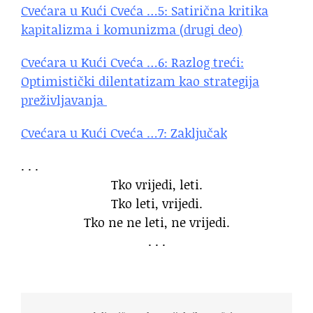
Cvećara u Kući Cveća …5: Satirična kritika
kapitalizma i komunizma (drugi deo)
Cvećara u Kući Cveća …6: Razlog treći:
Optimistički dilentatizam kao strategija
preživljavanja
Cvećara u Kući Cveća …7: Zaključak
. . .
Tko vrijedi, leti.
Tko leti, vrijedi.
Tko ne ne leti, ne vrijedi.
. . .