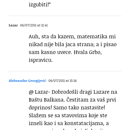
izgubiti!“
Lazar
06/07/2011 at 11:41
Auh, sta da kazem, matematika mi
nikad nije bila jaca strana; a i pisao
sam kasno uvece. Hvala Grbo,
ispravicu.
Aleksandar Georgijević
06/07/2011 at 15:16
@ Lazar- Dobrodošli dragi Lazare na
Baštu Balkana. Čestitam za vaš prvi
doprinos! Samo tako nastavite!
Slažem se sa stavovima koje ste
izneli kao i sa konstatacijama, a