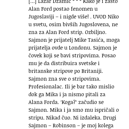
[…] Lazar Džamić * * * Kako je i zašto
Alan Ford postao fenomen u
Jugoslaviji – i nigde više! . UVOD Niko
u svetu, osim bivših Jugoslovena, ne
zna za Alan Ford strip. Ozbiljno.
Sajmon je prijatelj Mike Tasića, moga
prijatelja ovde u Londonu. Sajmon je
čovek koji se bavi stripovima. Posao
mu je da distribuira svetske i
britanske stripove po Britaniji.
Sajmon zna sve o stripovima.
Profesionalac. Ili je bar tako mislio
dok ga Mika i ja nismo pitali za
Alana Forda. ′Koga?′ začudio se
Sajmon. Mika i ja smo mu ispričali o
stripu. Nikad čuo. Ni izdaleka. Drugi
Sajmon – Robinson – je moj kolega