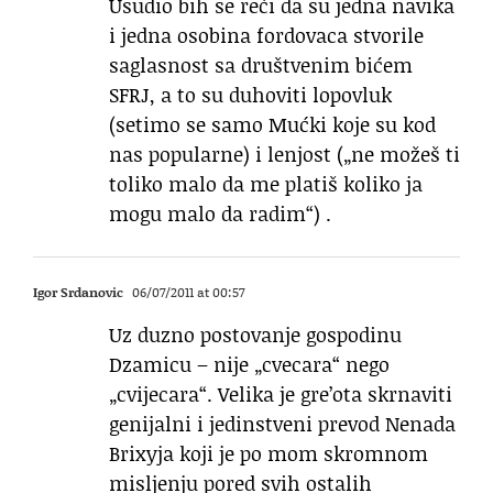
Usudio bih se reći da su jedna navika
i jedna osobina fordovaca stvorile
saglasnost sa društvenim bićem
SFRJ, a to su duhoviti lopovluk
(setimo se samo Mućki koje su kod
nas popularne) i lenjost („ne možeš ti
toliko malo da me platiš koliko ja
mogu malo da radim“) .
Igor Srdanovic
06/07/2011 at 00:57
Uz duzno postovanje gospodinu
Dzamicu – nije „cvecara“ nego
„cvijecara“. Velika je gre’ota skrnaviti
genijalni i jedinstveni prevod Nenada
Brixyja koji je po mom skromnom
misljenju pored svih ostalih