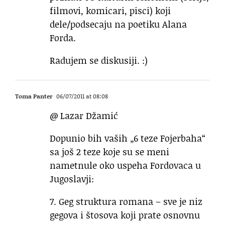
filmovi, komicari, pisci) koji
dele/podsecaju na poetiku Alana
Forda.
Radujem se diskusiji. :)
Toma Panter
06/07/2011 at 08:08
@ Lazar Džamić
Dopunio bih vaših „6 teze Fojerbaha“
sa još 2 teze koje su se meni
nametnule oko uspeha Fordovaca u
Jugoslavji:
7. Geg struktura romana – sve je niz
gegova i štosova koji prate osnovnu