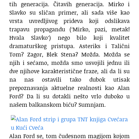
tih generacija. Čitavih generacija. Mirko i
Slavko su sličan primer, ali sada više kao
vrsta uvredljivog prideva koji odslikava
trapavu propagandu (′Mirko, pazi, metak!
Hvala Slavko′) nego bilo koji kvalitet
dramaturškog pristupa. Asteriks i Talični
Tom? Zagor, Blek Stena? Možda. Možda se
njih i sećamo, možda smo usvojili jednu ili
dve njihove karakteristične fraze, ali da li su
na nas ostavili tako dubok utisak
prepoznavanja aktuelne realnosti kao Alan
Ford? Da li su dotakli nešto vrlo duboko u
našem balkanskom biću? Sumnjam.
Alan Ford se, tom čudesnom magijom kojom