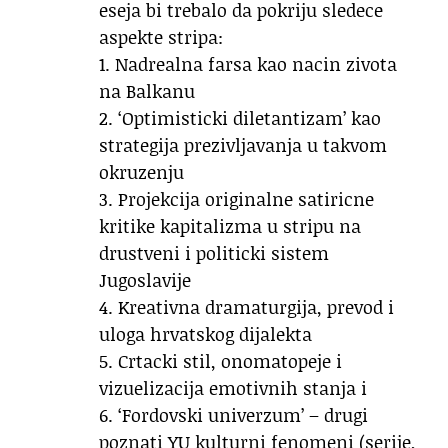
eseja bi trebalo da pokriju sledece
aspekte stripa:
1. Nadrealna farsa kao nacin zivota
na Balkanu
2. ‘Optimisticki diletantizam’ kao
strategija prezivljavanja u takvom
okruzenju
3. Projekcija originalne satiricne
kritike kapitalizma u stripu na
drustveni i politicki sistem
Jugoslavije
4. Kreativna dramaturgija, prevod i
uloga hrvatskog dijalekta
5. Crtacki stil, onomatopeje i
vizuelizacija emotivnih stanja i
6. ‘Fordovski univerzum’ – drugi
poznati YU kulturni fenomeni (serije,