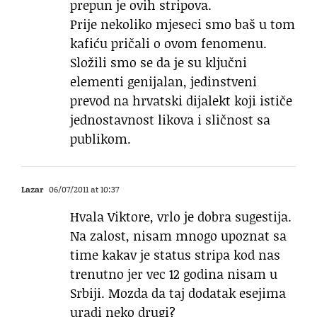
prepun je ovih stripova.
Prije nekoliko mjeseci smo baš u tom
kafiću pričali o ovom fenomenu.
Složili smo se da je su ključni
elementi genijalan, jedinstveni
prevod na hrvatski dijalekt koji ističe
jednostavnost likova i sličnost sa
publikom.
Lazar
06/07/2011 at 10:37
Hvala Viktore, vrlo je dobra sugestija.
Na zalost, nisam mnogo upoznat sa
time kakav je status stripa kod nas
trenutno jer vec 12 godina nisam u
Srbiji. Mozda da taj dodatak esejima
uradi neko drugi?