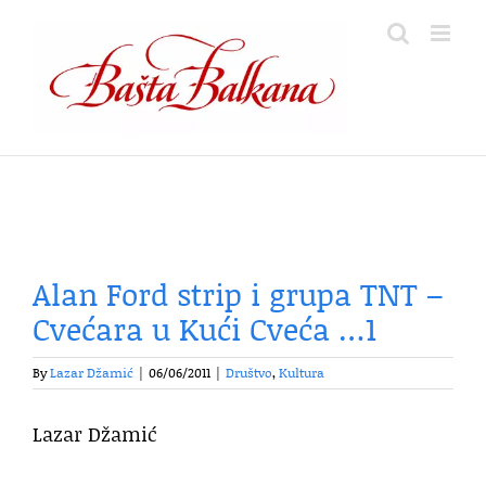
Skip
to
content
Alan Ford strip i grupa TNT –
Cvećara u Kući Cveća …1
By
Lazar Džamić
|
06/06/2011
|
Društvo
,
Kultura
Lazar Džamić