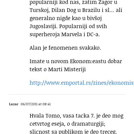
popularniji kod nas, zatim Zagor u
Turskoj, Dilan Dog u Brazilu i sl… ali
generalno nigde kao u bivšoj
Jugoslaviji. Popularniji od svih
superheroja Marvela i DC-a.
Alan je fenomenen svakako.
Imate u novom Ekonom:eastu dobar
tekst o Marti Misteriji
http://www.emportal.rs/zines/ekonomist
Lazar
06/07/2011 at 08:41
Hvala Tomo, vasa tacka 7. je deo mog
cetvrtog eseja, o dramaturgiji;
slicnost sa publikom je deo treceg.