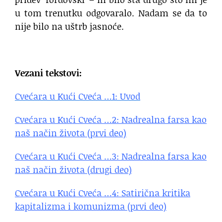
u tom trenutku odgovaralo. Nadam se da to
nije bilo na uštrb jasnoće.
. . .
Vezani tekstovi:
Cvećara u Kući Cveća …1: Uvod
Cvećara u Kući Cveća …2: Nadrealna farsa kao
naš način života (prvi deo)
Cvećara u Kući Cveća …3: Nadrealna farsa kao
naš način života (drugi deo)
Cvećara u Kući Cveća …4: Satirična kritika
kapitalizma i komunizma (prvi deo)