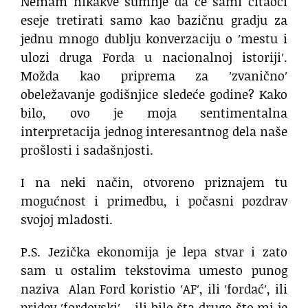
Nemam nikakve sumnje da će sami čitaoci
eseje tretirati samo kao bazičnu gradju za
jednu mnogo dublju konverzaciju o ′mestu i
ulozi druga Forda u nacionalnoj istoriji′.
Možda kao priprema za ′zvanično′
obeležavanje godišnjice sledeće godine? Kako
bilo, ovo je moja sentimentalna
interpretacija jednog interesantnog dela naše
prošlosti i sadašnjosti.
I na neki način, otvoreno priznajem tu
mogućnost i primedbu, i počasni pozdrav
svojoj mladosti.
P.S. Jezička ekonomija je lepa stvar i zato
sam u ostalim tekstovima umesto punog
naziva Alan Ford koristio ′AF′, ili ′fordać′, ili
pridev ′fordovski′ – ili bilo šta drugo što mi je