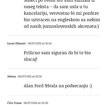
Sudeci po ovom sto sam saznala iz
vaseg teksta – da sam usla u tu
kancelariju, verovatno bi mi pozdrav
bio uzvracen na engleskom sa nekim
od nasih juznoslovenskih akcenata:)
Lazar Džamić
06/07/2011 at 15:54
Prilicno sam siguran da bi to bio
slucaj!
Jelena
06/07/2011 at 19:36
Alan Ford !Hvala na podsecanju :)
Čiča Toma
06/07/2011 at 23:50