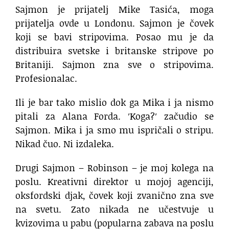
Sajmon je prijatelj Mike Tasića, moga
prijatelja ovde u Londonu. Sajmon je čovek
koji se bavi stripovima. Posao mu je da
distribuira svetske i britanske stripove po
Britaniji. Sajmon zna sve o stripovima.
Profesionalac.
Ili je bar tako mislio dok ga Mika i ja nismo
pitali za Alana Forda. ′Koga?′ začudio se
Sajmon. Mika i ja smo mu ispričali o stripu.
Nikad čuo. Ni izdaleka.
Drugi Sajmon – Robinson – je moj kolega na
poslu. Kreativni direktor u mojoj agenciji,
oksfordski djak, čovek koji zvanično zna sve
na svetu. Zato nikada ne učestvuje u
kvizovima u pabu (popularna zabava na poslu