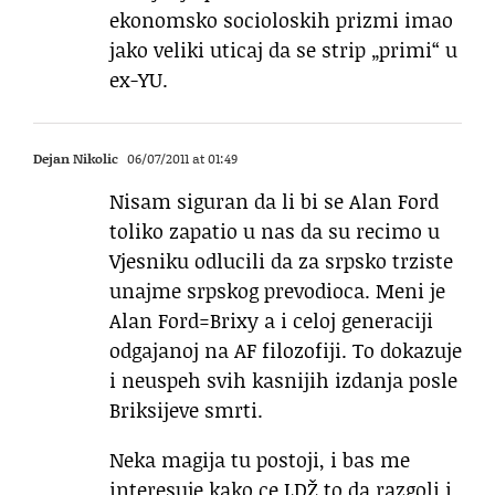
ekonomsko socioloskih prizmi imao
jako veliki uticaj da se strip „primi“ u
ex-YU.
Dejan Nikolic
06/07/2011 at 01:49
Nisam siguran da li bi se Alan Ford
toliko zapatio u nas da su recimo u
Vjesniku odlucili da za srpsko trziste
unajme srpskog prevodioca. Meni je
Alan Ford=Brixy a i celoj generaciji
odgajanoj na AF filozofiji. To dokazuje
i neuspeh svih kasnijih izdanja posle
Briksijeve smrti.
Neka magija tu postoji, i bas me
interesuje kako ce LDŽ to da razgoli i