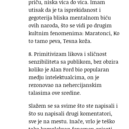
priču, niska vica do vica. Imam
utisak da je ta isprekidanost i
gegoterija bliska mentalnom biću
ovih naroda, što se vidi po drugim
kultnim fenomenima: Maratonci, Ko
to tamo peva, Tesna koža.
8. Primitivizam likova i sličnost
senzibiliteta sa publikom, bez obzira
koliko je Alan Ford bio popularan
medju intelektualcima, on je
rezonovao na nehercijanskim
talasima ove sredine.
Slažem se sa svime što ste napisali i
što su napisali drugi komentatori,
sve je na mestu. Inače, vrlo je teško