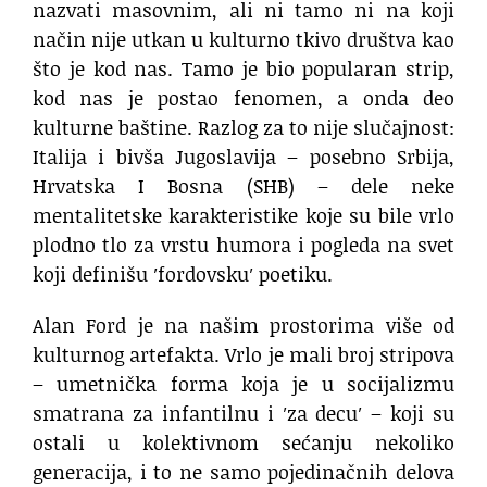
nazvati masovnim, ali ni tamo ni na koji
način nije utkan u kulturno tkivo društva kao
što je kod nas. Tamo je bio popularan strip,
kod nas je postao fenomen, a onda deo
kulturne baštine. Razlog za to nije slučajnost:
Italija i bivša Jugoslavija – posebno Srbija,
Hrvatska I Bosna (SHB) – dele neke
mentalitetske karakteristike koje su bile vrlo
plodno tlo za vrstu humora i pogleda na svet
koji definišu ′fordovsku′ poetiku.
Alan Ford je na našim prostorima više od
kulturnog artefakta. Vrlo je mali broj stripova
– umetnička forma koja je u socijalizmu
smatrana za infantilnu i ′za decu′ – koji su
ostali u kolektivnom sećanju nekoliko
generacija, i to ne samo pojedinačnih delova