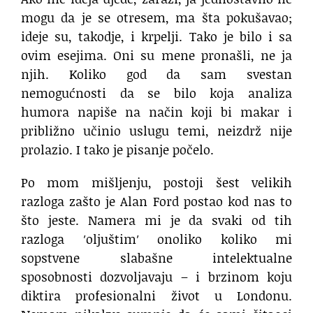
mogu da je se otresem, ma šta pokušavao;
ideje su, takodje, i krpelji. Tako je bilo i sa
ovim esejima. Oni su mene pronašli, ne ja
njih. Koliko god da sam svestan
nemogućnosti da se bilo koja analiza
humora napiše na način koji bi makar i
približno učinio uslugu temi, neizdrž nije
prolazio. I tako je pisanje počelo.
Po mom mišljenju, postoji šest velikih
razloga zašto je Alan Ford postao kod nas to
što jeste. Namera mi je da svaki od tih
razloga ′oljuštim′ onoliko koliko mi
sopstvene slabašne intelektualne
sposobnosti dozvoljavaju – i brzinom koju
diktira profesionalni život u Londonu.