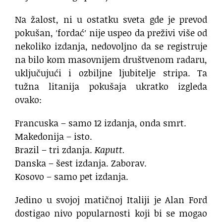
Na žalost, ni u ostatku sveta gde je prevod
pokušan, ′fordać′ nije uspeo da preživi više od
nekoliko izdanja, nedovoljno da se registruje
na bilo kom masovnijem društvenom radaru,
uključujući i ozbiljne ljubitelje stripa. Ta
tužna litanija pokušaja ukratko izgleda
ovako:
Francuska – samo 12 izdanja, onda smrt.
Makedonija – isto.
Brazil – tri zdanja.
Kaputt.
Danska – šest izdanja. Zaborav.
Kosovo – samo pet izdanja.
Jedino u svojoj matičnoj Italiji je Alan Ford
dostigao nivo popularnosti koji bi se mogao