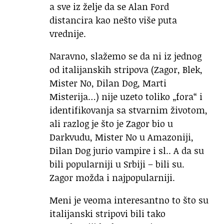
a sve iz želje da se Alan Ford
distancira kao nešto više puta
vrednije.
Naravno, slažemo se da ni iz jednog
od italijanskih stripova (Zagor, Blek,
Mister No, Dilan Dog, Marti
Misterija…) nije uzeto toliko „fora“ i
identifikovanja sa stvarnim životom,
ali razlog je što je Zagor bio u
Darkvudu, Mister No u Amazoniji,
Dilan Dog jurio vampire i sl.. A da su
bili popularniji u Srbiji – bili su.
Zagor možda i najpopularniji.
Meni je veoma interesantno to što su
italijanski stripovi bili tako