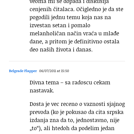
veoma mi se dopada i diskusija
cenjenih čitalaca. Očigledno je da ste
pogodili jednu temu koja nas na
izvestan setan i pomalo
melanholičan način vraća u mlađe
dane, a pritom je definitivno ostala
deo naših života i danas.
Belgrade Flapper
06/07/2011 at 15:50
Divna tema – sa radoscu cekam
nastavak.
Dosta je vec receno o vaznosti sjajnog
prevoda (ko je pokusao da cita srpska
izdanja zna da to, jednostavno, nije
„to“), ali htedoh da podelim jedan