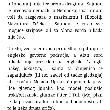
u Londonu), nije fer prema drugima. Sajmon
je predavao nemački u Nemačkoj i sa mnom
voli da razgovara o marksizmu i filozofiji
Slavomira Žižeka. Sajmon je čitao sve
moguće stripove, ali za Alana Forda nikada
nije čuo.
U redu, već čujem vašu primedbu, u pitanju je
englesko govorno područje, a Alan Ford
nikada nije preveden na engleski. Iz ugla
našeg iskustva, i sama ta činjenica je
zapanjujuća (ili ne, zavisi od tačke gledanja)
ali je tačna. Nikada. Uprkos činjenici da je za
lice glavnog junaka kao model poslužio
irski/britanski glumac Piter O′Tul. (Moj plan
je da prevod uradim u bliskoj budućnosti, ali
to je neka druga priča).