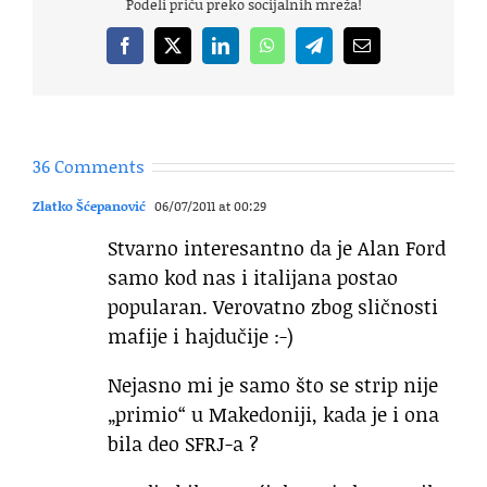
Podeli priču preko socijalnih mreža!
Facebook
X
LinkedIn
WhatsApp
Telegram
Email
36 Comments
Zlatko Šćepanović
06/07/2011 at 00:29
Stvarno interesantno da je Alan Ford
samo kod nas i italijana postao
popularan. Verovatno zbog sličnosti
mafije i hajdučije :-)
Nejasno mi je samo što se strip nije
„primio“ u Makedoniji, kada je i ona
bila deo SFRJ-a ?