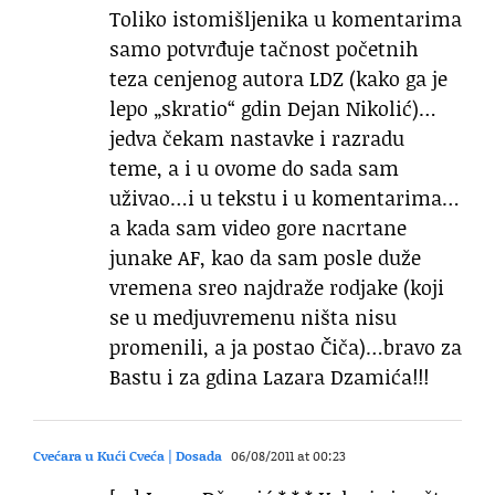
Toliko istomišljenika u komentarima
samo potvrđuje tačnost početnih
teza cenjenog autora LDZ (kako ga je
lepo „skratio“ gdin Dejan Nikolić)…
jedva čekam nastavke i razradu
teme, a i u ovome do sada sam
uživao…i u tekstu i u komentarima…
a kada sam video gore nacrtane
junake AF, kao da sam posle duže
vremena sreo najdraže rodjake (koji
se u medjuvremenu ništa nisu
promenili, a ja postao Čiča)…bravo za
Bastu i za gdina Lazara Dzamića!!!
Cvećara u Kući Cveća | Dosada
06/08/2011 at 00:23