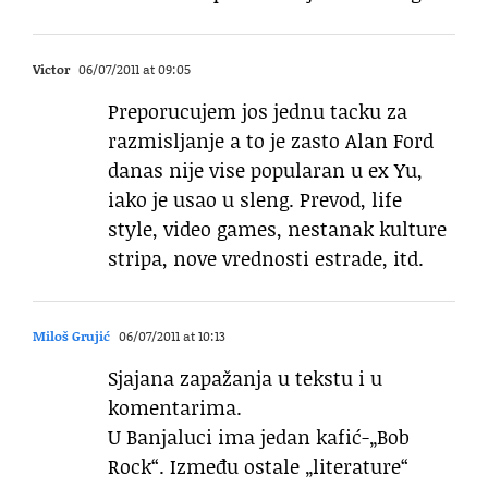
Victor
06/07/2011 at 09:05
Preporucujem jos jednu tacku za
razmisljanje a to je zasto Alan Ford
danas nije vise popularan u ex Yu,
iako je usao u sleng. Prevod, life
style, video games, nestanak kulture
stripa, nove vrednosti estrade, itd.
Miloš Grujić
06/07/2011 at 10:13
Sjajana zapažanja u tekstu i u
komentarima.
U Banjaluci ima jedan kafić-„Bob
Rock“. Između ostale „literature“