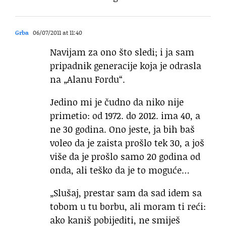
Grba
06/07/2011 at 11:40
Navijam za ono što sledi; i ja sam
pripadnik generacije koja je odrasla
na „Alanu Fordu“.
Jedino mi je čudno da niko nije
primetio: od 1972. do 2012. ima 40, a
ne 30 godina. Ono jeste, ja bih baš
voleo da je zaista prošlo tek 30, a još
više da je prošlo samo 20 godina od
onda, ali teško da je to moguće…
„Slušaj, prestar sam da sad idem sa
tobom u tu borbu, ali moram ti reći:
ako kaniš pobijediti, ne smiješ