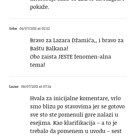
pokaže.
Srba
06/07/2011 at 01:52
Bravo za Lazara Džamića,, i bravo za
Baštu Balkana!
Obo zaista JESTE fenomen-alna
tema!
Lazar
06/07/2011 at 07:14
Hvala za inicijalne komentare, vrlo
smo blizu po stavovima jer se gotovo
sve sto ste pomenuli gore nalazi u
esejima. Kao klarifikacija – a to je
trebalo da pomenem u uvodu – sest