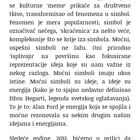
se kulturne ′meme′ prikače za društveno
tkivo, transformisao od fenomena u simbol.
Fenomen je mera popularnosti; simbol je
označivač nečega, ′skraćenica′ za nešto veće,
kompleksnije što se krije iza simbola. Moćni,
uspešni simboli ne lažu. Oni prirodno
′isplivaju′ na površinu kao fokusirane
reprezentacije ideja koje su nam važne iz
nekog razloga. Moćni simboli imaju ukus
istine. Moćni simboli su ideje, a ideje su
energija (kako je to sjajno nedavno definisao
Džon Hegarti, legenda svetskog oglašavanja).
To je to: Alan Ford je energija koja se spojila i
moćno rezonovala sa nekim drugim našim
idejama i energijama.
Sledeće godine, 2012, bićemo u prilici da